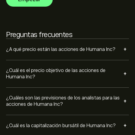
evolución futura de los precios.
44.1B‎$‎
Basado en las recomendaciones de 15 analistas para
HUM en los últimos 3 meses, el consenso general es
Preguntas frecuentes
Compra moderada.
+
¿A qué precio están las acciones de Humana Inc?
¿Cuál es el precio objetivo de las acciones de
+
Humana Inc?
¿Cuáles son las previsiones de los analistas para las
+
acciones de Humana Inc?
+
¿Cuál es la capitalización bursátil de Humana Inc?