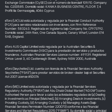
Exchange Commission (CySEC) con el número de licencia# 109/10. Company
No. C200585. Domicilio social: KANIKA BUSINESS CENTRE, FLOOR 7, 4
Profiti Ilia Germasogeia, 4046 Cyprus
eToro (UK) Ltd está autorizada y regulada por la Financial Conduct Authority
(FCA) para servicios relacionados con inversiones, con Firm Reference
Number: 583263. Registrada en Inglaterra bajo Company No. 07973792.
Domicilio social: 24th floor, One Canada Square, Canary Wharf, London E14
5AB, England.
eToro AUS Capital Limited está regulada por la Australian Securities &
Investments Commission (ASIC) para la prestación de servicios y productos
financieros. Australian Financial Services Licence number: 491139. Registered
Office: Level 3, 60 Castlereagh Street, Sydney NSW 2000, Australia
eToro (Seychelles) Ltd. cuenta con licencia de la Financial Services Authority
Seychelles ("FSAS") para prestar servicios de broker-dealer bajo el Securities
Act 2007 License #SD076
eToro (ME) Limited está autorizada y regulada por la Financial Services
Regulatory Authority ("FSRA") del Abu Dhabi Global Market (“ADGM”) como
Authorised Person para llevar a cabo las actividades reguladas de (a) Dealing
in Investments as Principal (Matched), (b) Arranging Deals in Investments, (c)
Providing Custody, (d) Arranging Custody y (e) Managing Assets (bajo
Financial Services Permission Number 220073) conforme a las Financial
Services and Market Regulations 2015 (“FSMR”). Su domicilio social y principal