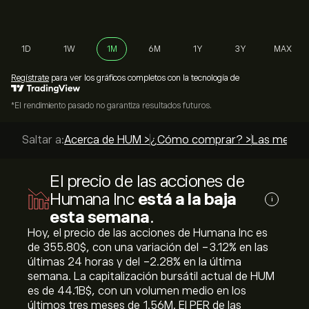
1D
1W
1M
6M
1Y
3Y
MAX
Regístrate
para ver los gráficos completos con la tecnología de
*El rendimiento pasado no garantiza resultados futuros.
Saltar a:
Acerca de HUM >
¿Cómo comprar? >
Las mejores
El precio de las acciones de
Humana Inc
está a la baja
i
esta semana
.
Hoy, el precio de las acciones de Humana Inc es
de 355.80‎$‎, con una variación del ‎-3.12‎% en las
últimas 24 horas y del ‎-2.28‎% en la última
semana. La capitalización bursátil actual de HUM
es de 44.1B‎$‎, con un volumen medio en los
últimos tres meses de 1.56M. El PER de las