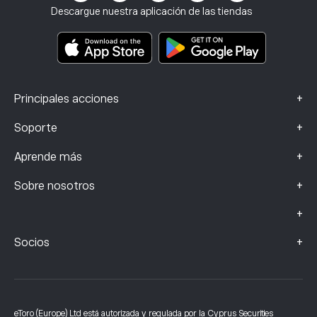
Seguro de inversión
Descargue nuestra aplicación de las tiendas
Documentos de información clave
Smart Portfolios
Datos de reclamaciones (clientes de la FCA)
+
Principales acciones
+
Soporte
+
Aprende más
+
Sobre nosotros
+
+
Socios
eToro (Europe) Ltd está autorizada y regulada por la Cyprus Securities