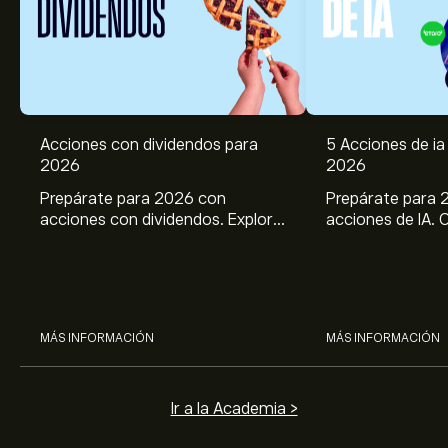
Acciones con dividendos para
5 Acciones de ia 
2026
2026
Prepárate para 2026 con
Prepárate para 
acciones con dividendos. Explora
acciones de IA. 
el potencial de J&J, Chevron,
potencial de Br
Coca Cola, Verizon, P&G y
ASML, AMD, SMCI
McDonald’s con el análisis
los análisis expe
experto de eToro.
MÁS INFORMACIÓN
MÁS INFORMACIÓN
Ir a la Academia >