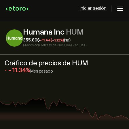
Iniciar sesión
Humana Inc
HUM
355.80‎$‎
-11.44
(-3.12%)
(1D)
Precios con retraso de
NASDAQ
•
en USD
Gráfico de precios de HUM
‎-11.34‎
Mes pasado