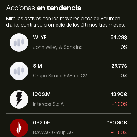
Acciones
en tendencia
Mira los activos con los mayores picos de volúmen
diario, contra su promedio de los últimos tres meses.
WLYB
54.28‎$‎
John Wiley & Sons Inc
0%
SIM
29.77‎$‎
Grupo Simec SAB de CV
0%
ICOS.MI
13.90‎€‎
Intercos S.p.A
-1.00%
0B2.DE
180.80‎€‎
BAWAG Group AG
-0.50%