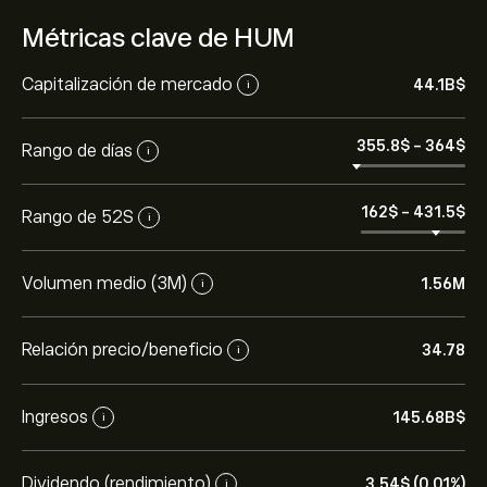
Métricas clave de HUM
Capitalización de mercado
44.1B‎$‎
i
355.8‎$‎
-
364‎$‎
Rango de días
i
162‎$‎
-
431.5‎$‎
Rango de 52S
i
Volumen medio (3M)
1.56M
i
Relación precio/beneficio
34.78
i
Ingresos
145.68B‎$‎
i
Dividendo (rendimiento)
3.54‎$‎ (0.01%)
i