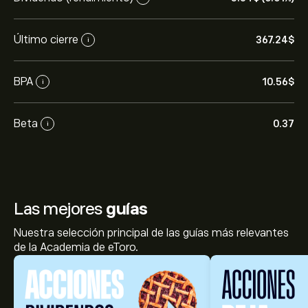
Último cierre
367.24‎$‎
i
BPA
10.56‎$‎
i
Beta
0.37
i
Las mejores
guías
Nuestra selección principal de las guías más relevantes
de la Academia de eToro.