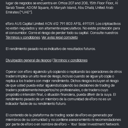
lugar de negocios se encuentra en Office 207 and 208, 15th Floor Floor, Al
Sarab Tower, ADGM Square, Al Maryah Island, Abu Dhabi, United Arab
Emirates (“UAE”).
eToro AUS Capital Limited ACN 612 791 803 AFSL 491139. Los criptoactivos
no están regulados y son altamente especulativos. No existe protección para
el consumidor. Corre el riesgo de perder todo su capital. Consulte nuestros
Términos y condiciones
.
Ver aviso legal completo
El rendimiento pasado no es indicativo de resultados futuros.
Divulgación general de riesgos
|
Términos y condiciones
Operar con eToro siguiendo y/o copiando o replicando las operaciones de otros
traders implica un alto nivel de riesgo, incluso cuando se sigue y/o copia o
replica a los traders con mejor rendimiento. Dichos riesgos incluyen el riesgo
de que usted pueda estar siguiendo/copiando las decisiones de trading de
traders posiblemente inexpertos/no profesionales, o de traders cuyo
propósito o intención final, o situación financiera, pueda diferir de la suya. El
rendimiento pasado de un miembro de la comunidad de eToro no es un
indicador fiable de su rendimiento futuro.
El contenido de la plataforma de trading social de eToro es generado por
miembros de su comunidad y no contiene asesoramiento ni recomendaciones
por parte de eToro o en nombre de eToro - Your Social Investment Network.