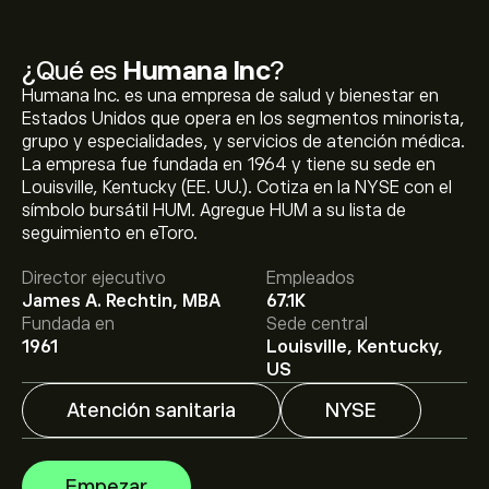
¿Qué es
Humana Inc
?
Humana Inc. es una empresa de salud y bienestar en
Estados Unidos que opera en los segmentos minorista,
grupo y especialidades, y servicios de atención médica.
La empresa fue fundada en 1964 y tiene su sede en
Louisville, Kentucky (EE. UU.). Cotiza en la NYSE con el
El precio actual de las acciones de HUM es de 355.80‎$‎.
símbolo bursátil HUM. Agregue HUM a su lista de
seguimiento en eToro.
Director ejecutivo
Empleados
El precio medio objetivo para las acciones de Humana
James A. Rechtin, MBA
67.1K
Inc es de 355.80‎$‎.
Regístrate
en eToro para conocer
Fundada en
Sede central
los precios objetivo y las previsiones de los analistas.
1961
Louisville, Kentucky,
US
Las previsiones de los analistas para las acciones de
Atención sanitaria
NYSE
Humana Inc se basan en las tendencias del mercado,
los estados financieros y el crecimiento previsto.
Consulta las previsiones más recientes para conocer la
La capitalización bursátil de Humana Inc se sitúa en
Empezar