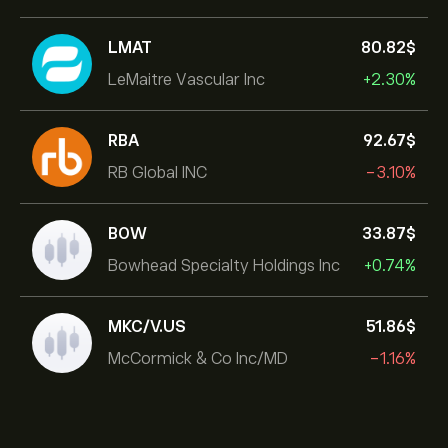
LMAT
80.82‎$‎
LeMaitre Vascular Inc
+2.30%
RBA
92.67‎$‎
RB Global INC
-3.10%
BOW
33.87‎$‎
Bowhead Specialty Holdings Inc
+0.74%
MKC/V.US
51.86‎$‎
McCormick & Co Inc/MD
-1.16%