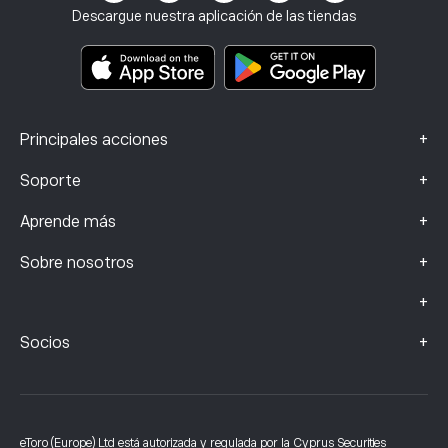
Seguro de inversión
Descargue nuestra aplicación de las tiendas
Documentos de información clave
Smart Portfolios
Datos de reclamaciones (clientes de la FCA)
+
Principales acciones
+
Soporte
+
Aprende más
+
Sobre nosotros
+
+
Socios
eToro (Europe) Ltd está autorizada y regulada por la Cyprus Securities