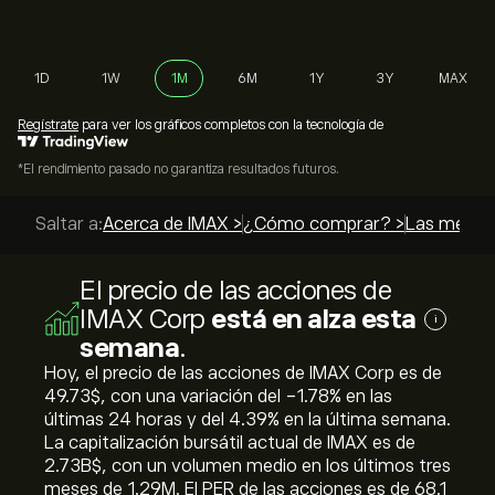
1D
1W
1M
6M
1Y
3Y
MAX
Regístrate
para ver los gráficos completos con la tecnología de
*El rendimiento pasado no garantiza resultados futuros.
Saltar a:
Acerca de IMAX >
¿Cómo comprar? >
Las mejore
El precio de las acciones de
IMAX Corp
está en alza esta
i
semana
.
Hoy, el precio de las acciones de IMAX Corp es de
49.73‎$‎, con una variación del ‎-1.78‎% en las
últimas 24 horas y del ‎4.39‎% en la última semana.
La capitalización bursátil actual de IMAX es de
2.73B‎$‎, con un volumen medio en los últimos tres
meses de 1.29M. El PER de las acciones es de 68.1