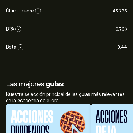
Último cierre
49.73‎$‎
i
BPA
0.73‎$‎
i
Beta
0.44
i
Las mejores
guías
Nuestra selección principal de las guías más relevantes
de la Academia de eToro.