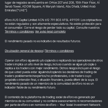
lugar de negocios se encuentra en Office 207 and 208, 15th Floor Floor, Al
Sarab Tower, ADGM Square, Al Maryah Island, Abu Dhabi, United Arab
Emirates (“UAE”).
eToro AUS Capital Limited ACN 612 791 803 AFSL 491139. Los criptoactivos
no están regulados y son altamente especulativos. No existe protección para
el consumidor. Corre el riesgo de perder todo su capital. Consulte nuestros
Términos y condiciones
.
Ver aviso legal completo
El rendimiento pasado no es indicativo de resultados futuros.
Divulgación general de riesgos
|
Términos y condiciones
Operar con eToro siguiendo y/o copiando o replicando las operaciones de otros
traders implica un alto nivel de riesgo, incluso cuando se sigue y/o copia o
replica a los traders con mejor rendimiento. Dichos riesgos incluyen el riesgo
de que usted pueda estar siguiendo/copiando las decisiones de trading de
traders posiblemente inexpertos/no profesionales, o de traders cuyo
propósito o intención final, o situación financiera, pueda diferir de la suya. El
rendimiento pasado de un miembro de la comunidad de eToro no es un
indicador fiable de su rendimiento futuro.
El contenido de la plataforma de trading social de eToro es generado por
miembros de su comunidad y no contiene asesoramiento ni recomendaciones
por parte de eToro o en nombre de eToro - Your Social Investment Network.