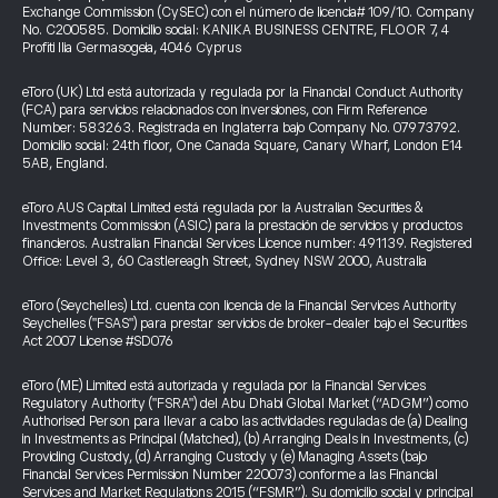
Exchange Commission (CySEC) con el número de licencia# 109/10. Company
No. C200585. Domicilio social: KANIKA BUSINESS CENTRE, FLOOR 7, 4
Profiti Ilia Germasogeia, 4046 Cyprus
eToro (UK) Ltd está autorizada y regulada por la Financial Conduct Authority
(FCA) para servicios relacionados con inversiones, con Firm Reference
Number: 583263. Registrada en Inglaterra bajo Company No. 07973792.
Domicilio social: 24th floor, One Canada Square, Canary Wharf, London E14
5AB, England.
eToro AUS Capital Limited está regulada por la Australian Securities &
Investments Commission (ASIC) para la prestación de servicios y productos
financieros. Australian Financial Services Licence number: 491139. Registered
Office: Level 3, 60 Castlereagh Street, Sydney NSW 2000, Australia
eToro (Seychelles) Ltd. cuenta con licencia de la Financial Services Authority
Seychelles ("FSAS") para prestar servicios de broker-dealer bajo el Securities
Act 2007 License #SD076
eToro (ME) Limited está autorizada y regulada por la Financial Services
Regulatory Authority ("FSRA") del Abu Dhabi Global Market (“ADGM”) como
Authorised Person para llevar a cabo las actividades reguladas de (a) Dealing
in Investments as Principal (Matched), (b) Arranging Deals in Investments, (c)
Providing Custody, (d) Arranging Custody y (e) Managing Assets (bajo
Financial Services Permission Number 220073) conforme a las Financial
Services and Market Regulations 2015 (“FSMR”). Su domicilio social y principal