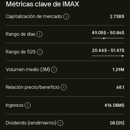
Métricas clave de IMAX
Capitalización de mercado
2.73B‎$‎
i
49.05‎$‎
-
50.86‎$‎
Rango de días
i
20.44‎$‎
-
51.47‎$‎
Rango de 52S
i
Volumen medio (3M)
1.29M
i
Relación precio/beneficio
68.1
i
Ingresos
416.08M‎$‎
i
Dividendo (rendimiento)
0‎$‎ (0%)
i