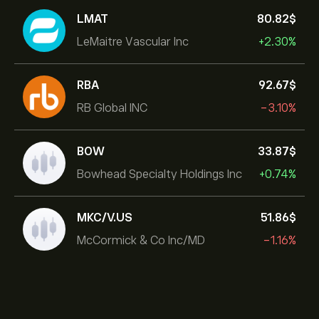
LMAT
80.82‎$‎
LeMaitre Vascular Inc
+2.30%
RBA
92.67‎$‎
RB Global INC
-3.10%
BOW
33.87‎$‎
Bowhead Specialty Holdings Inc
+0.74%
MKC/V.US
51.86‎$‎
McCormick & Co Inc/MD
-1.16%