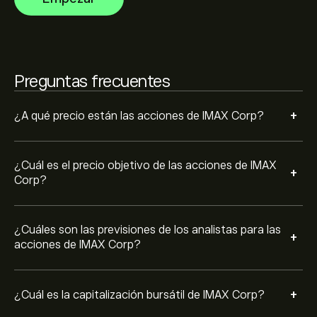
futura de los precios.
2.73B‎$‎
Basado en las recomendaciones de 10 analistas para
IMAX en los últimos 3 meses, el consenso general es
Preguntas frecuentes
Compra fuerte.
+
¿A qué precio están las acciones de IMAX Corp?
¿Cuál es el precio objetivo de las acciones de IMAX
+
Corp?
¿Cuáles son las previsiones de los analistas para las
+
acciones de IMAX Corp?
+
¿Cuál es la capitalización bursátil de IMAX Corp?