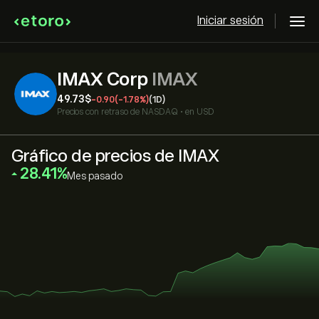
Iniciar sesión
IMAX Corp
IMAX
49.73‎$‎
-0.90
(-1.78%)
(1D)
Precios con retraso de
NASDAQ
•
en USD
Gráfico de precios de IMAX
‎28.41‎
Mes pasado