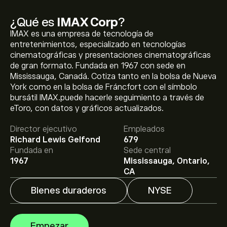
¿Qué es
IMAX Corp
?
IMAX es una empresa de tecnología de
entretenimientos, especializado en tecnologías
cinematográficas y presentaciones cinematográficas
de gran formato. Fundada en 1967 con sede en
Mississauga, Canadá. Cotiza tanto en la bolsa de Nueva
York como en la bolsa de Fráncfort con el símbolo
El precio actual de las acciones de IMAX es de 49.73‎$‎.
bursátil IMAX.puede hacerle seguimiento a través de
eToro, con datos y gráficos actualizados.
Director ejecutivo
Empleados
El precio medio objetivo para las acciones de IMAX
Richard Lewis Gelfond
679
Corp es de 49.73‎$‎.
Regístrate
en eToro para conocer
Fundada en
Sede central
los precios objetivo y las previsiones de los analistas.
1967
Mississauga, Ontario,
CA
Las previsiones de los analistas para las acciones de
Bienes duraderos
NYSE
IMAX Corp se basan en las tendencias del mercado, los
estados financieros y el crecimiento previsto. Consulta
las previsiones más recientes para conocer la evolución
La capitalización bursátil de IMAX Corp se sitúa en
Empezar