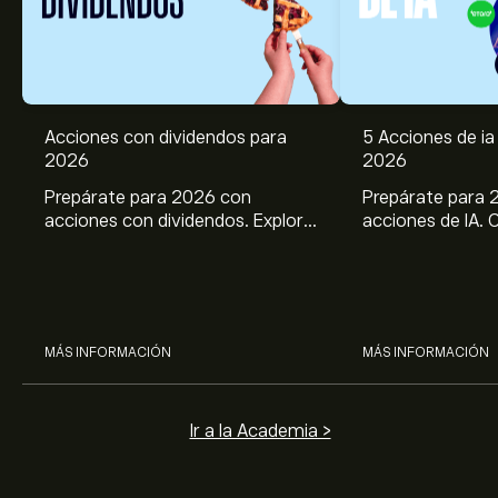
Acciones con dividendos para
5 Acciones de ia 
2026
2026
Prepárate para 2026 con
Prepárate para 
acciones con dividendos. Explora
acciones de IA. 
el potencial de J&J, Chevron,
potencial de Br
Coca Cola, Verizon, P&G y
ASML, AMD, SMCI
McDonald’s con el análisis
los análisis expe
experto de eToro.
MÁS INFORMACIÓN
MÁS INFORMACIÓN
Ir a la Academia >