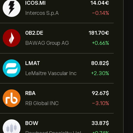
ICOS.MI
14.04‎€‎
Intercos S.p.A
-0.14%
0B2.DE
181.70‎€‎
BAWAG Group AG
+0.66%
LMAT
80.82‎$‎
LeMaitre Vascular Inc
+2.30%
RBA
92.67‎$‎
RB Global INC
-3.10%
BOW
33.87‎$‎