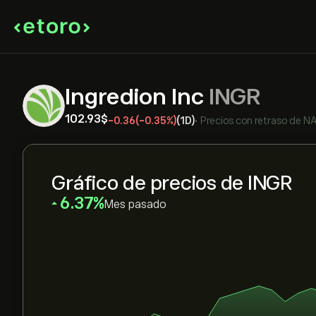
Ingredion Inc
INGR
102.93‎$‎
-0.36
(-0.35%)
(1D)
•
Precios con retraso de
N
Gráfico de precios de INGR
‎6.37‎
Mes pasado