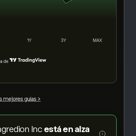
1Y
3Y
MAX
ía de
s mejores guías >
Ingredion Inc
está en alza
i