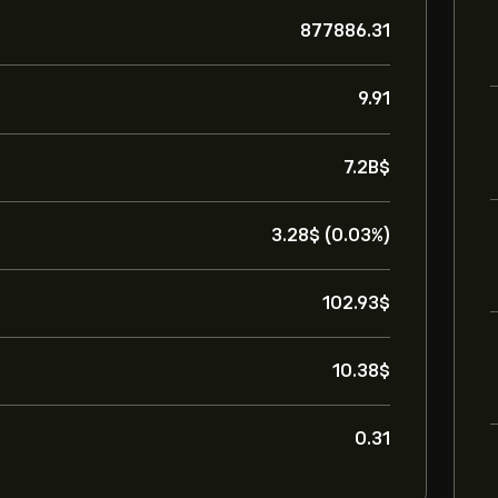
877886.31
9.91
7.2B‎$‎
3.28‎$‎ (0.03%)
102.93‎$‎
10.38‎$‎
0.31