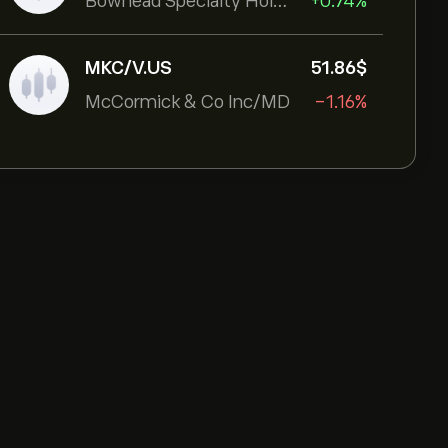
Bowhead Specialty Holdings Inc
+0.74%
MKC/V.US
51.86‎$‎
McCormick & Co Inc/MD
-1.16%