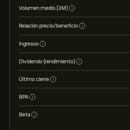
Volumen medio (3M)
i
Relación precio/beneficio
i
Ingresos
i
Dividendo (rendimiento)
i
Último cierre
i
BPA
i
Beta
i