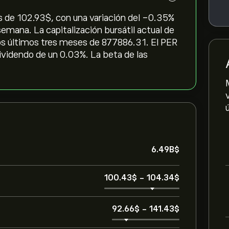
 de 102.93‎$‎, con una variación del ‎-0.35‎%
 semana. La capitalización bursátil actual de
os últimos tres meses de 877886.31. El PER
dividendo de un 0.03%. La beta de las
6.49B‎$‎
100.43‎$‎
-
104.34‎$‎
92.66‎$‎
-
141.43‎$‎