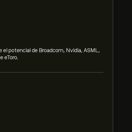
e el potencial de Broadcom, Nvidia, ASML,
e eToro.
2.93‎$‎.
redion Inc es de 102.93‎$‎.
Regístrate
en
visiones de los analistas.