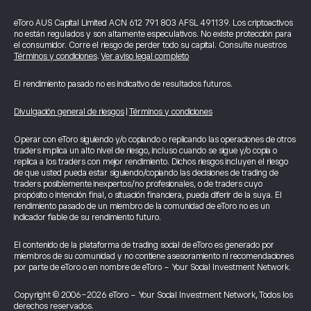
eToro AUS Capital Limited ACN 612 791 803 AFSL 491139. Los criptoactivos
no están regulados y son altamente especulativos. No existe protección para
el consumidor. Corre el riesgo de perder todo su capital. Consulte nuestros
Términos y condiciones
.
Ver aviso legal completo
El rendimiento pasado no es indicativo de resultados futuros.
Divulgación general de riesgos
|
Términos y condiciones
Operar con eToro siguiendo y/o copiando o replicando las operaciones de otros
traders implica un alto nivel de riesgo, incluso cuando se sigue y/o copia o
replica a los traders con mejor rendimiento. Dichos riesgos incluyen el riesgo
de que usted pueda estar siguiendo/copiando las decisiones de trading de
traders posiblemente inexpertos/no profesionales, o de traders cuyo
propósito o intención final, o situación financiera, pueda diferir de la suya. El
rendimiento pasado de un miembro de la comunidad de eToro no es un
indicador fiable de su rendimiento futuro.
El contenido de la plataforma de trading social de eToro es generado por
miembros de su comunidad y no contiene asesoramiento ni recomendaciones
por parte de eToro o en nombre de eToro - Your Social Investment Network.
Copyright © 2006-2026 eToro - Your Social Investment Network, Todos los
derechos reservados.