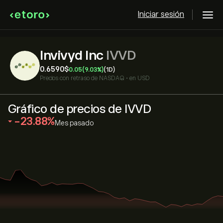
Iniciar sesión
Invivyd Inc
IVVD
0.6590‎$‎
0.05
(9.03%)
(1D)
Precios con retraso de
NASDAQ
•
en USD
Gráfico de precios de IVVD
‎-23.88‎
Mes pasado