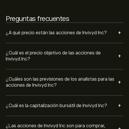
Basado en las recomendaciones de 3 analistas para
IVVD en los últimos 3 meses, el consenso general es
Preguntas frecuentes
Compra fuerte.
+
¿A qué precio están las acciones de Invivyd Inc?
¿Cuál es el precio objetivo de las acciones de
+
Invivyd Inc?
¿Cuáles son las previsiones de los analistas para las
+
acciones de Invivyd Inc?
+
¿Cuál es la capitalización bursátil de Invivyd Inc?
¿Las acciones de Invivyd Inc son para comprar,