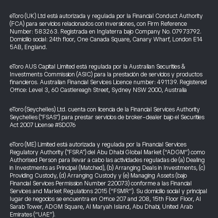
eToro (UK) Ltd está autorizada y regulada por la Financial Conduct Authority
(FCA) para servicios relacionados con inversiones, con Firm Reference
Number: 583263. Registrada en Inglaterra bajo Company No. 07973792.
Domicilio social: 24th floor, One Canada Square, Canary Wharf, London E14
5AB, England.
eToro AUS Capital Limited está regulada por la Australian Securities &
Investments Commission (ASIC) para la prestación de servicios y productos
financieros. Australian Financial Services Licence number: 491139. Registered
Office: Level 3, 60 Castlereagh Street, Sydney NSW 2000, Australia
eToro (Seychelles) Ltd. cuenta con licencia de la Financial Services Authority
Seychelles ("FSAS") para prestar servicios de broker-dealer bajo el Securities
Act 2007 License #SD076
eToro (ME) Limited está autorizada y regulada por la Financial Services
Regulatory Authority ("FSRA") del Abu Dhabi Global Market (“ADGM”) como
Authorised Person para llevar a cabo las actividades reguladas de (a) Dealing
in Investments as Principal (Matched), (b) Arranging Deals in Investments, (c)
Providing Custody, (d) Arranging Custody y (e) Managing Assets (bajo
Financial Services Permission Number 220073) conforme a las Financial
Services and Market Regulations 2015 (“FSMR”). Su domicilio social y principal
lugar de negocios se encuentra en Office 207 and 208, 15th Floor Floor, Al
Sarab Tower, ADGM Square, Al Maryah Island, Abu Dhabi, United Arab
Emirates (“UAE”).