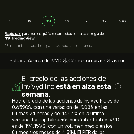
1D
1W
1M
6M
1Y
3Y
MAX
Regístrate
para ver los gráficos completos con la tecnología de
*El rendimiento pasado no garantiza resultados futuros.
Saltar a:
Acerca de IVVD >
¿Cómo comprar? >
Las mejore
El precio de las acciones de
Invivyd Inc
está en alza esta
i
semana
.
Hoy, el precio de las acciones de Invivyd Inc es de
0.6590‎$‎, con una variación del ‎9.03‎% en las
últimas 24 horas y del ‎14.06‎% en la última
semana. La capitalización bursátil actual de IVVD
es de 194.15M‎$‎, con un volumen medio en los
últimos tres meses de 4.51M. El PER de las