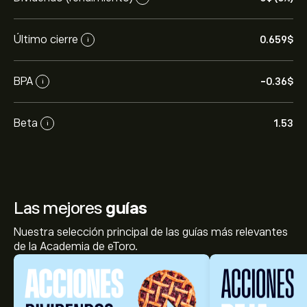
Último cierre
0.659‎$‎
i
BPA
-0.36‎$‎
i
Beta
1.53
i
Las mejores
guías
Nuestra selección principal de las guías más relevantes
de la Academia de eToro.