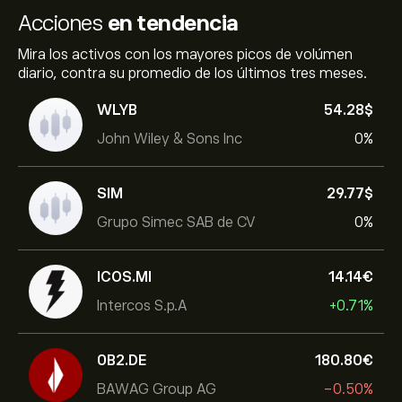
Acciones
en tendencia
Mira los activos con los mayores picos de volúmen
diario, contra su promedio de los últimos tres meses.
WLYB
54.28‎$‎
John Wiley & Sons Inc
0%
SIM
29.77‎$‎
Grupo Simec SAB de CV
0%
ICOS.MI
14.14‎€‎
Intercos S.p.A
+0.71%
0B2.DE
180.80‎€‎
BAWAG Group AG
-0.50%