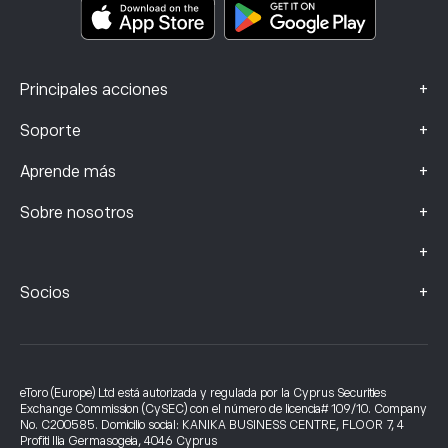
Datos de reclamaciones (clientes de la FCA)
+
Principales acciones
+
Soporte
+
Aprende más
+
Sobre nosotros
+
+
Socios
eToro (Europe) Ltd está autorizada y regulada por la Cyprus Securities
Exchange Commission (CySEC) con el número de licencia# 109/10. Company
No. C200585. Domicilio social: KANIKA BUSINESS CENTRE, FLOOR 7, 4
Profiti Ilia Germasogeia, 4046 Cyprus