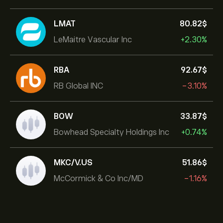
LMAT
80.82‎$‎
LeMaitre Vascular Inc
+2.30%
RBA
92.67‎$‎
RB Global INC
-3.10%
BOW
33.87‎$‎
Bowhead Specialty Holdings Inc
+0.74%
MKC/V.US
51.86‎$‎
McCormick & Co Inc/MD
-1.16%