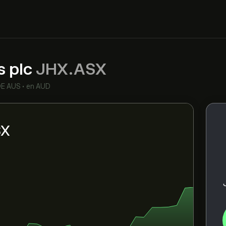
s plc
JHX.ASX
E AUS
•
en AUD
SX