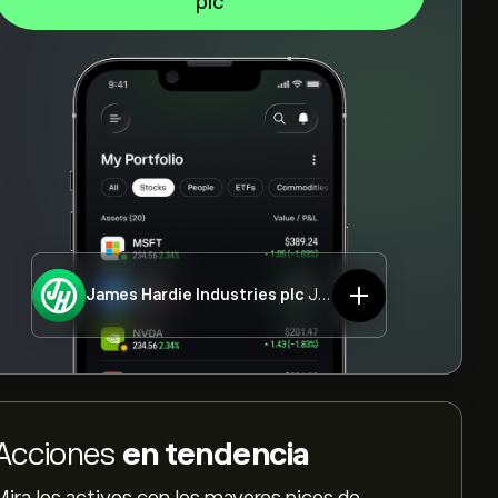
plc
James Hardie Industries plc
JHX.ASX
Acciones
en tendencia