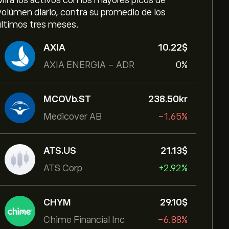
Mira los activos con los mayores picos de
volúmen diario, contra su promedio de los
últimos tres meses.
AXIA
10.22‎$‎
AXIA ENERGIA - ADR
0%
MCOVb.ST
238.50‎kr‎
Medicover AB
-1.65%
ATS.US
21.13‎$‎
ATS Corp
+2.92%
CHYM
29.10‎$‎
Chime Financial Inc
-6.88%