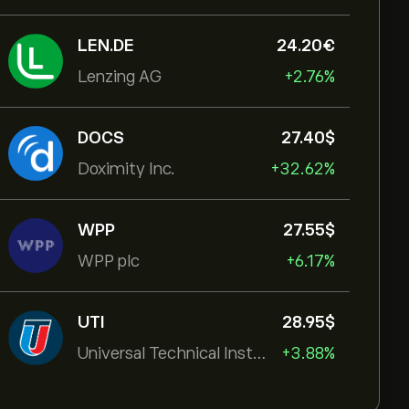
LEN.DE
24.20‎€‎
Lenzing AG
+2.76%
DOCS
27.40‎$‎
Doximity Inc.
+32.62%
WPP
27.55‎$‎
WPP plc
+6.17%
UTI
28.95‎$‎
Universal Technical Institut
+3.88%