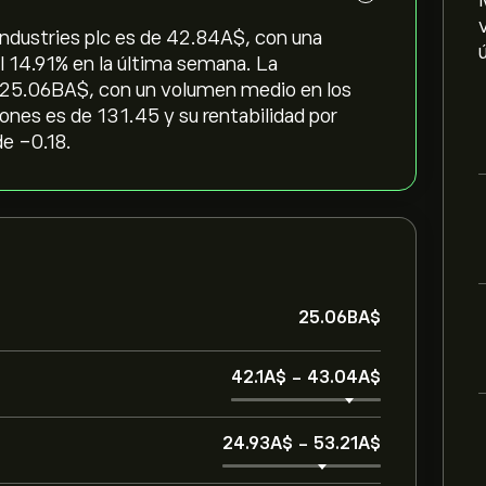
ndustries plc es de 42.84‎A$‎, con una
l ‎14.91‎% en la última semana. La
 25.06B‎A$‎, con un volumen medio en los
ones es de 131.45 y su rentabilidad por
de -0.18.
25.06B‎A$‎
42.1‎A$‎
-
43.04‎A$‎
24.93‎A$‎
-
53.21‎A$‎