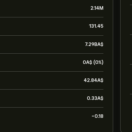
2.14M
131.45
7.29B‎A$‎
0‎A$‎ (0%)
42.84‎A$‎
0.33‎A$‎
-0.18