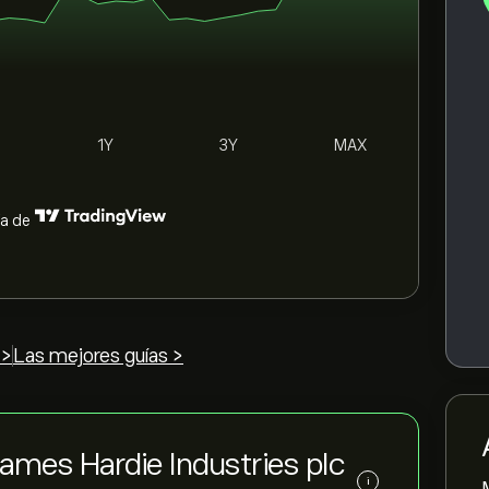
1Y
3Y
MAX
ía de
 >
Las mejores guías >
James Hardie Industries plc
i