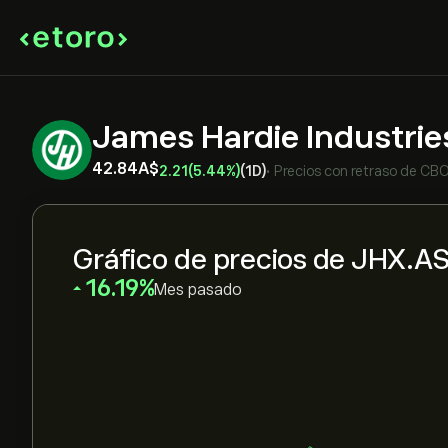
James Hardie Industrie
42.84‎A$‎
2.21
(5.44%)
(1D)
•
Precios con retraso de
CBO
Gráfico de precios de JHX.A
‎16.19‎
Mes pasado