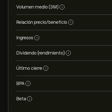
Volumen medio (3M)
i
Relación precio/beneficio
i
Ingresos
i
Dividendo (rendimiento)
i
Último cierre
i
BPA
i
Beta
i