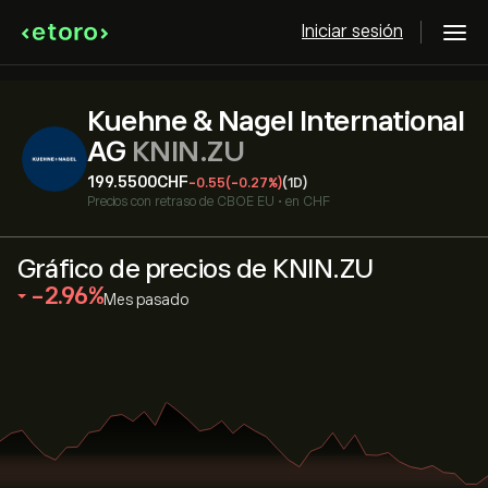
Iniciar sesión
Kuehne & Nagel International
AG
KNIN.ZU
199.5500‎CHF‎
-0.55
(-0.27%)
(1D)
Precios con retraso de
CBOE EU
•
en CHF
Gráfico de precios de KNIN.ZU
‎-2.96‎
Mes pasado