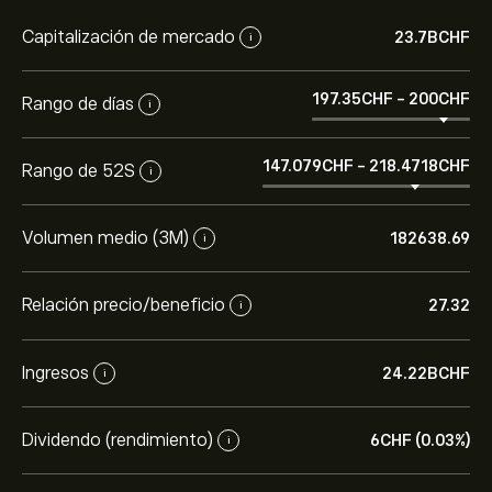
Capitalización de mercado
23.7B‎CHF‎
i
197.35‎CHF‎
-
200‎CHF‎
Rango de días
i
147.079‎CHF‎
-
218.4718‎CHF‎
Rango de 52S
i
Volumen medio (3M)
182638.69
i
Relación precio/beneficio
27.32
i
Ingresos
24.22B‎CHF‎
i
Dividendo (rendimiento)
6‎CHF‎ (0.03%)
i