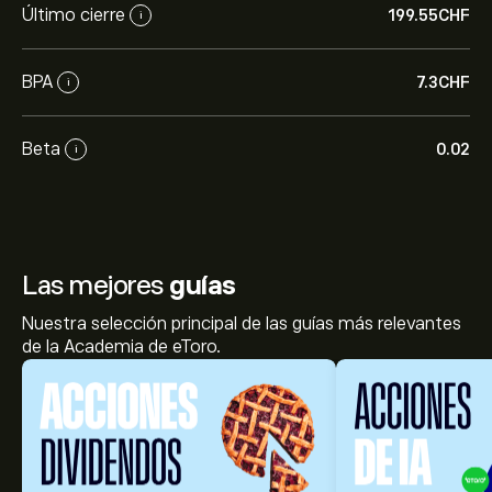
Último cierre
199.55‎CHF‎
i
BPA
7.3‎CHF‎
i
Beta
0.02
i
Las mejores
guías
Nuestra selección principal de las guías más relevantes
de la Academia de eToro.