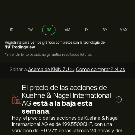
1D
1W
1M
6M
1Y
3Y
MAX
Regístrate
para ver los gráficos completos con la tecnología de
*El rendimiento pasado no garantiza resultados futuros.
Saltar a:
Acerca de KNIN.ZU >
¿Cómo comprar? >
Las mej
El precio de las acciones de
Kuehne & Nagel International
i
AG
está a la baja esta
semana
.
Hoy, el precio de las acciones de Kuehne & Nagel
International AG es de 199.5500‎CHF‎, con una
variación del ‎-0.27‎% en las últimas 24 horas y del