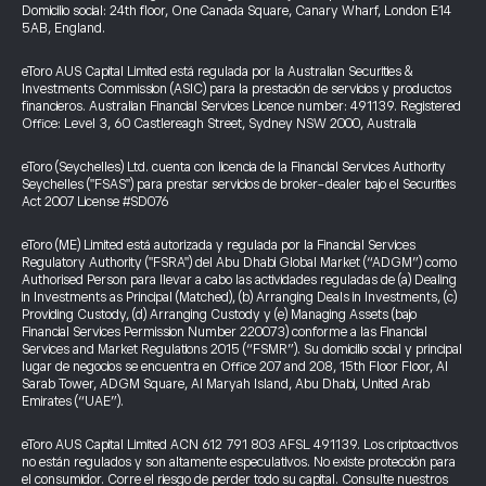
Domicilio social: 24th floor, One Canada Square, Canary Wharf, London E14
5AB, England.
eToro AUS Capital Limited está regulada por la Australian Securities &
Investments Commission (ASIC) para la prestación de servicios y productos
financieros. Australian Financial Services Licence number: 491139. Registered
Office: Level 3, 60 Castlereagh Street, Sydney NSW 2000, Australia
eToro (Seychelles) Ltd. cuenta con licencia de la Financial Services Authority
Seychelles ("FSAS") para prestar servicios de broker-dealer bajo el Securities
Act 2007 License #SD076
eToro (ME) Limited está autorizada y regulada por la Financial Services
Regulatory Authority ("FSRA") del Abu Dhabi Global Market (“ADGM”) como
Authorised Person para llevar a cabo las actividades reguladas de (a) Dealing
in Investments as Principal (Matched), (b) Arranging Deals in Investments, (c)
Providing Custody, (d) Arranging Custody y (e) Managing Assets (bajo
Financial Services Permission Number 220073) conforme a las Financial
Services and Market Regulations 2015 (“FSMR”). Su domicilio social y principal
lugar de negocios se encuentra en Office 207 and 208, 15th Floor Floor, Al
Sarab Tower, ADGM Square, Al Maryah Island, Abu Dhabi, United Arab
Emirates (“UAE”).
eToro AUS Capital Limited ACN 612 791 803 AFSL 491139. Los criptoactivos
no están regulados y son altamente especulativos. No existe protección para
el consumidor. Corre el riesgo de perder todo su capital. Consulte nuestros