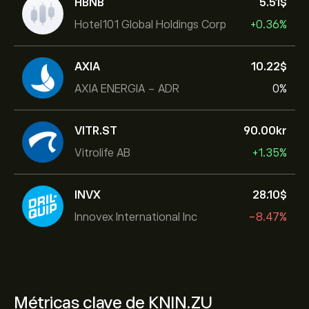
HBNB
5.51‎$‎
Hotel101 Global Holdings Corp
+0.36%
AXIA
10.22‎$‎
AXIA ENERGIA - ADR
0%
VITR.ST
90.00‎kr‎
Vitrolife AB
+1.35%
INVX
28.10‎$‎
Innovex International Inc
-8.47%
Métricas clave de KNIN.ZU