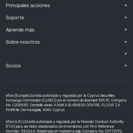
+
Principales acciones
+
Soporte
+
Aprende más
+
Sobre nosotros
+
+
Socios
eToro (Europe) Ltd está autorizada y regulada por la Cyprus Securities
Exchange Commission (CySEC) con el número de licencia# 109/10. Company
No. C200585. Domicilio social: KANIKA BUSINESS CENTRE, FLOOR 7, 4
Profiti Ilia Germasogeia, 4046 Cyprus
eToro (UK) Ltd está autorizada y regulada por la Financial Conduct Authority
(FCA) para servicios relacionados con inversiones, con Firm Reference
Number: 583263. Registrada en Inglaterra bajo Company No. 07973792.