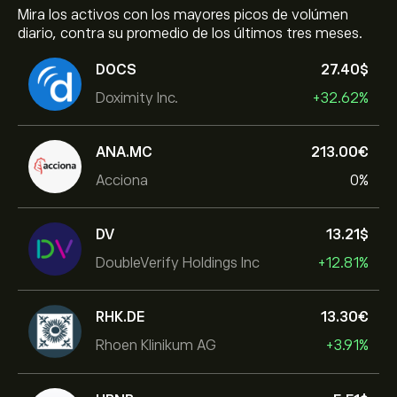
Mira los activos con los mayores picos de volúmen
diario, contra su promedio de los últimos tres meses.
DOCS
27.40‎$‎
Doximity Inc.
+32.62%
ANA.MC
213.00‎€‎
Acciona
0%
DV
13.21‎$‎
DoubleVerify Holdings Inc
+12.81%
RHK.DE
13.30‎€‎
Rhoen Klinikum AG
+3.91%