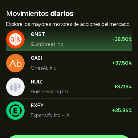
Movimientos
diarios
Explore los mayores motores de acciones del mercado.
QNST
+
38.50
%
QuinStreet Inc
OABI
+
37.50
%
OmniAb Inc
HUIZ
+
37.18
%
Huize Holding Ltd
EXFY
+
35.86
%
Expensify Inc - A