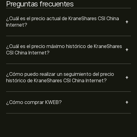
Preguntas frecuentes
opción de abrir una orden para comprar KraneShares
CSI China Internet a un precio específico en el futuro.
¿Cuál es el precio actual de KraneShares CSI China
+
Internet?
¿Cuál es el precio máximo histórico de KraneShares
+
CSI China Internet?
¿Cómo puedo realizar un seguimiento del precio
+
histórico de KraneShares CSI China Internet?
+
¿Cómo comprar KWEB?