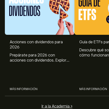
Acciones con dividendos para
Guía de ETFs pa
2026
Descubre qué so
Prepárate para 2026 con
cómo funcionan 
acciones con dividendos. Explora
para principiant
el potencial de J&J, Chevron,
ventajas, riesgo
Coca Cola, Verizon, P&G y
en ETF.
McDonald’s con el análisis
experto de eToro.
MÁS INFORMACIÓN
MÁS INFORMACIÓN
Ir a la Academia >