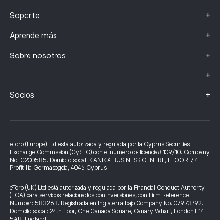
+
Soporte
+
Aprende más
+
Sobre nosotros
+
+
Socios
eToro (Europe) Ltd está autorizada y regulada por la Cyprus Securities
Exchange Commission (CySEC) con el número de licencia# 109/10. Company
No. C200585. Domicilio social: KANIKA BUSINESS CENTRE, FLOOR 7, 4
Profiti Ilia Germasogeia, 4046 Cyprus
eToro (UK) Ltd está autorizada y regulada por la Financial Conduct Authority
(FCA) para servicios relacionados con inversiones, con Firm Reference
Number: 583263. Registrada en Inglaterra bajo Company No. 07973792.
Domicilio social: 24th floor, One Canada Square, Canary Wharf, London E14
5AB, England.