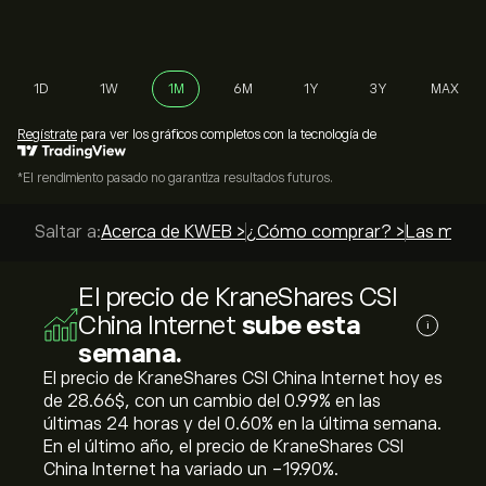
1D
1W
1M
6M
1Y
3Y
MAX
Regístrate
para ver los gráficos completos con la tecnología de
*El rendimiento pasado no garantiza resultados futuros.
Saltar a:
Acerca de KWEB >
¿Cómo comprar? >
Las mejor
El precio de KraneShares CSI
China Internet
sube esta
i
semana.
El precio de KraneShares CSI China Internet hoy es
de 28.66‎$‎, con un cambio del ‎0.99‎% en las
últimas 24 horas y del ‎0.60‎% en la última semana.
En el último año, el precio de KraneShares CSI
China Internet ha variado un ‎-19.90‎%.