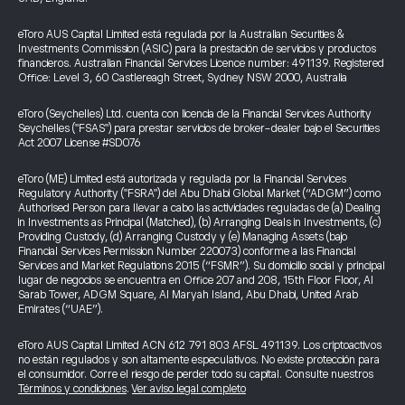
eToro AUS Capital Limited está regulada por la Australian Securities &
Investments Commission (ASIC) para la prestación de servicios y productos
financieros. Australian Financial Services Licence number: 491139. Registered
Office: Level 3, 60 Castlereagh Street, Sydney NSW 2000, Australia
eToro (Seychelles) Ltd. cuenta con licencia de la Financial Services Authority
Seychelles ("FSAS") para prestar servicios de broker-dealer bajo el Securities
Act 2007 License #SD076
eToro (ME) Limited está autorizada y regulada por la Financial Services
Regulatory Authority ("FSRA") del Abu Dhabi Global Market (“ADGM”) como
Authorised Person para llevar a cabo las actividades reguladas de (a) Dealing
in Investments as Principal (Matched), (b) Arranging Deals in Investments, (c)
Providing Custody, (d) Arranging Custody y (e) Managing Assets (bajo
Financial Services Permission Number 220073) conforme a las Financial
Services and Market Regulations 2015 (“FSMR”). Su domicilio social y principal
lugar de negocios se encuentra en Office 207 and 208, 15th Floor Floor, Al
Sarab Tower, ADGM Square, Al Maryah Island, Abu Dhabi, United Arab
Emirates (“UAE”).
eToro AUS Capital Limited ACN 612 791 803 AFSL 491139. Los criptoactivos
no están regulados y son altamente especulativos. No existe protección para
el consumidor. Corre el riesgo de perder todo su capital. Consulte nuestros
Términos y condiciones
.
Ver aviso legal completo