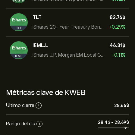
TLT
82.76‎$‎
iShares 20+ Year Treasury Bond ETF
+0.29%
IEML.L
46.31‎$‎
iShares J.P. Morgan EM Local Govt Bond UCITS ETF
+0.11%
Métricas clave de KWEB
Último cierre
28.66‎$‎
i
28.4‎$‎
-
28.69‎$‎
Rango del día
i