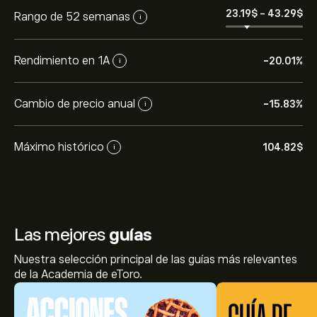
23.19‎$‎
-
43.29‎$‎
Rango de 52 semanas
i
Rendimiento en 1A
-20.01%
i
Cambio de precio anual
-15.83%
i
Máximo histórico
104.82‎$‎
i
Las mejores
guías
Nuestra selección principal de las guías más relevantes
de la Academia de eToro.