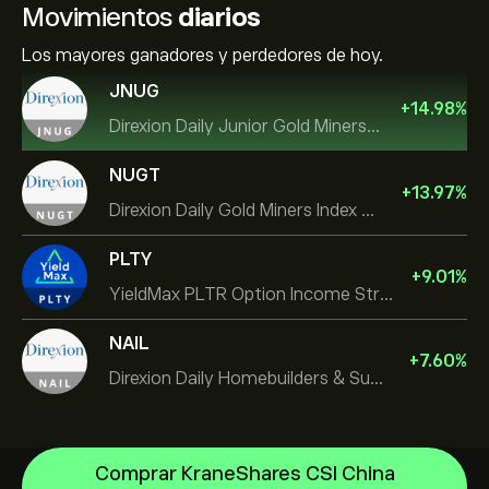
Movimientos
diarios
Los mayores ganadores y perdedores de hoy.
JNUG
+
14.98
%
Direxion Daily Junior Gold Miners Index Bull 2X ETF
NUGT
+
13.97
%
Direxion Daily Gold Miners Index Bull 2X ETF
PLTY
+
9.01
%
YieldMax PLTR Option Income Strategy ETF
NAIL
+
7.60
%
Direxion Daily Homebuilders & Supplies Bull 3X ETF
Comprar KraneShares CSI China