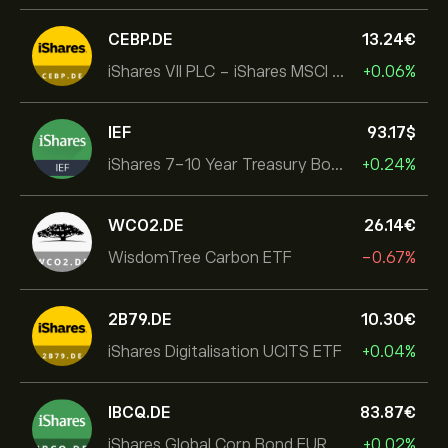
CEBP.DE
13.24‎€‎
iShares VII PLC - iShares MSCI EMU USD Hedged UCITS ETF
+0.06%
IEF
93.17‎$‎
iShares 7-10 Year Treasury Bond ETF
+0.24%
WCO2.DE
26.14‎€‎
WisdomTree Carbon ETF
-0.67%
2B79.DE
10.30‎€‎
iShares Digitalisation UCITS ETF
+0.04%
IBCQ.DE
83.87‎€‎
iShares Global Corp Bond EUR Hedged UCITS ETF Dist
+0.02%