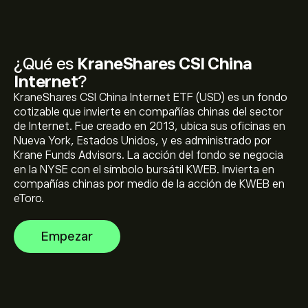
¿Qué es
KraneShares CSI China
El precio actual de KWEB es de 28.66‎$‎
Internet
?
KraneShares CSI China Internet ETF (USD) es un fondo
cotizable que invierte en compañías chinas del sector
de Internet. Fue creado en 2013, ubica sus oficinas en
El precio máximo histórico de KraneShares CSI China
Nueva York, Estados Unidos, y es administrado por
Internet alcanza los 104.82‎$‎
Krane Funds Advisors. La acción del fondo se negocia
en la NYSE con el símbolo bursátil KWEB. Invierta en
compañías chinas por medio de la acción de KWEB en
Selecciona el intervalo de tiempo «1D» o «1S» en el
eToro.
gráfico de eToro y ajusta la imagen para observar los
movimientos históricos de precios de KraneShares CSI
Empezar
China Internet. Durante el último año, el precio de
Para comprar KraneShares CSI China Internet, visita la
KraneShares CSI China Internet ha oscilado entre
página «KraneShares CSI China Internet» en el sitio web
-7.12‎$‎.
de eToro. Una vez que crees una cuenta y deposites
fondos, haz clic en el botón «Invertir» y selecciona
cuánto KWEB deseas comprar. También tienes la