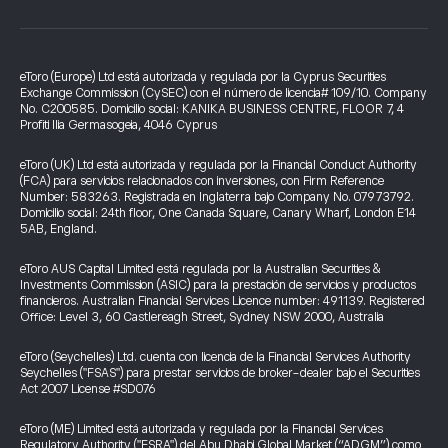
eToro (Europe) Ltd está autorizada y regulada por la Cyprus Securities
Exchange Commission (CySEC) con el número de licencia# 109/10. Company
No. C200585. Domicilio social: KANIKA BUSINESS CENTRE, FLOOR 7, 4
Profiti Ilia Germasogeia, 4046 Cyprus
eToro (UK) Ltd está autorizada y regulada por la Financial Conduct Authority
(FCA) para servicios relacionados con inversiones, con Firm Reference
Number: 583263. Registrada en Inglaterra bajo Company No. 07973792.
Domicilio social: 24th floor, One Canada Square, Canary Wharf, London E14
5AB, England.
eToro AUS Capital Limited está regulada por la Australian Securities &
Investments Commission (ASIC) para la prestación de servicios y productos
financieros. Australian Financial Services Licence number: 491139. Registered
Office: Level 3, 60 Castlereagh Street, Sydney NSW 2000, Australia
eToro (Seychelles) Ltd. cuenta con licencia de la Financial Services Authority
Seychelles ("FSAS") para prestar servicios de broker-dealer bajo el Securities
Act 2007 License #SD076
eToro (ME) Limited está autorizada y regulada por la Financial Services
Regulatory Authority ("FSRA") del Abu Dhabi Global Market (“ADGM”) como