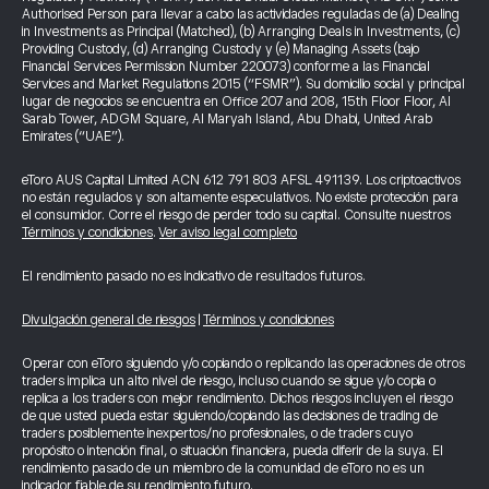
Authorised Person para llevar a cabo las actividades reguladas de (a) Dealing
in Investments as Principal (Matched), (b) Arranging Deals in Investments, (c)
Providing Custody, (d) Arranging Custody y (e) Managing Assets (bajo
Financial Services Permission Number 220073) conforme a las Financial
Services and Market Regulations 2015 (“FSMR”). Su domicilio social y principal
lugar de negocios se encuentra en Office 207 and 208, 15th Floor Floor, Al
Sarab Tower, ADGM Square, Al Maryah Island, Abu Dhabi, United Arab
Emirates (“UAE”).
eToro AUS Capital Limited ACN 612 791 803 AFSL 491139. Los criptoactivos
no están regulados y son altamente especulativos. No existe protección para
el consumidor. Corre el riesgo de perder todo su capital. Consulte nuestros
Términos y condiciones
.
Ver aviso legal completo
El rendimiento pasado no es indicativo de resultados futuros.
Divulgación general de riesgos
|
Términos y condiciones
Operar con eToro siguiendo y/o copiando o replicando las operaciones de otros
traders implica un alto nivel de riesgo, incluso cuando se sigue y/o copia o
replica a los traders con mejor rendimiento. Dichos riesgos incluyen el riesgo
de que usted pueda estar siguiendo/copiando las decisiones de trading de
traders posiblemente inexpertos/no profesionales, o de traders cuyo
propósito o intención final, o situación financiera, pueda diferir de la suya. El
rendimiento pasado de un miembro de la comunidad de eToro no es un
indicador fiable de su rendimiento futuro.