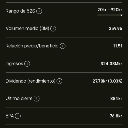
20‎kr‎
-
920‎kr‎
Rango de 52S
i
Volumen medio (3M)
359.95
i
Relación precio/beneficio
11.51
i
Ingresos
324.38M‎kr‎
i
Dividendo (rendimiento)
27.78‎kr‎ (0.03%)
i
Último cierre
884‎kr‎
i
BPA
76.8‎kr‎
i