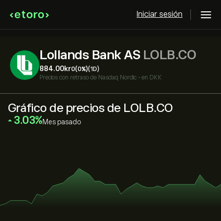
Iniciar sesión
Lollands Bank AS
LOLB.CO
884.00‎kr‎
0
(0%)
(1D)
Precios con retraso de
Nasdaq Nordic
•
en DKK
Gráfico de precios de LOLB.CO
‎3.03‎
Mes pasado