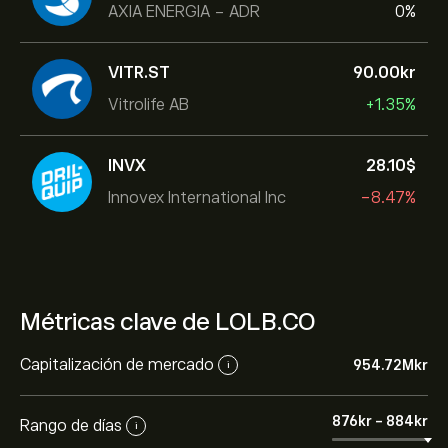
AXIA ENERGIA - ADR
0%
VITR.ST
90.00‎kr‎
Vitrolife AB
+1.35%
INVX
28.10‎$‎
Innovex International Inc
-8.47%
Métricas clave de LOLB.CO
Capitalización de mercado
954.72M‎kr‎
i
876‎kr‎
-
884‎kr‎
Rango de días
i