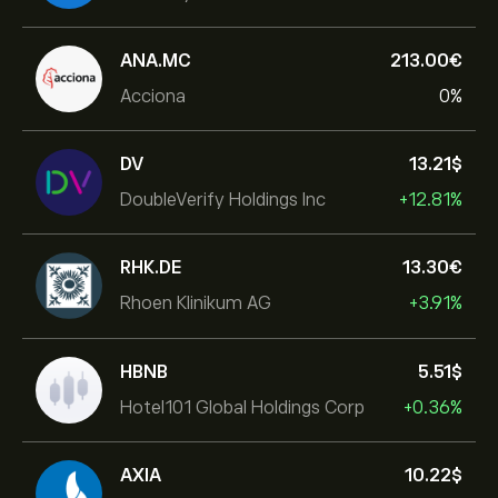
ANA.MC
213.00‎€‎
Acciona
0%
DV
13.21‎$‎
DoubleVerify Holdings Inc
+12.81%
RHK.DE
13.30‎€‎
Rhoen Klinikum AG
+3.91%
HBNB
5.51‎$‎
Hotel101 Global Holdings Corp
+0.36%
AXIA
10.22‎$‎