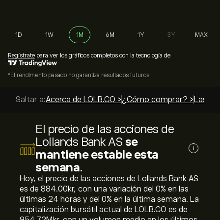
1D
1W
1M
6M
1Y
3Y
MAX
Regístrate
para ver los gráficos completos con la tecnología de
*El rendimiento pasado no garantiza resultados futuros.
Saltar a:
Acerca de LOLB.CO >
¿Cómo comprar? >
Las mej
El precio de las acciones de
Lollands Bank AS
se
i
mantiene estable esta
semana
.
Hoy, el precio de las acciones de Lollands Bank AS
es de 884.00‎kr‎, con una variación del ‎0‎% en las
últimas 24 horas y del ‎0‎% en la última semana. La
capitalización bursátil actual de LOLB.CO es de