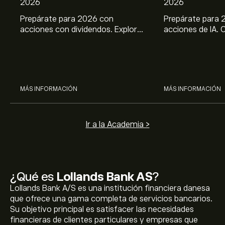
2026
2026
Prepárate para 2026 con
Prepárate para 
acciones con dividendos. Explora
acciones de IA. 
el potencial de J&J, Chevron,
potencial de Br
Coca Cola, Verizon, P&G y
ASML, AMD, SMCI
McDonald’s con el análisis
los análisis expe
experto de eToro.
MÁS INFORMACIÓN
MÁS INFORMACIÓN
Ir a la Academia >
¿Qué es
Lollands Bank AS
?
Lollands Bank A/S es una institución financiera danesa
que ofrece una gama completa de servicios bancarios.
Su objetivo principal es satisfacer las necesidades
financieras de clientes particulares y empresas que