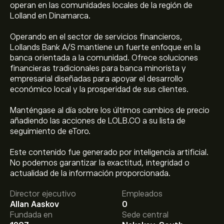
operan en las comunidades locales de la región de
Lolland en Dinamarca.
Operando en el sector de servicios financieros,
Lollands Bank A/S mantiene un fuerte enfoque en la
banca orientada a la comunidad. Ofrece soluciones
financieras tradicionales para banca minorista y
empresarial diseñadas para apoyar el desarrollo
económico local y la prosperidad de sus clientes.
Manténgase al día sobre los últimos cambios de precio
añadiendo las acciones de LOLB.CO a su lista de
seguimiento de eToro.
Este contenido fue generado por inteligencia artificial.
No podemos garantizar la exactitud, integridad o
El precio actual de las acciones de LOLB.CO es de
actualidad de la información proporcionada.
884.00‎kr‎.
Director ejecutivo
Empleados
Allan Aaskov
0
El precio medio objetivo para las acciones de Lollands
Fundada en
Sede central