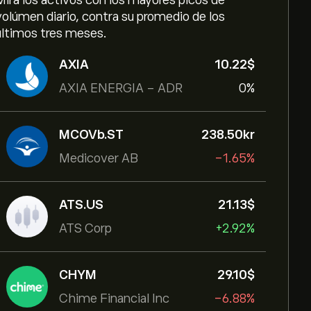
Mira los activos con los mayores picos de
volúmen diario, contra su promedio de los
últimos tres meses.
AXIA
10.22‎$‎
AXIA ENERGIA - ADR
0%
MCOVb.ST
238.50‎kr‎
Medicover AB
-1.65%
ATS.US
21.13‎$‎
ATS Corp
+2.92%
CHYM
29.10‎$‎
Chime Financial Inc
-6.88%