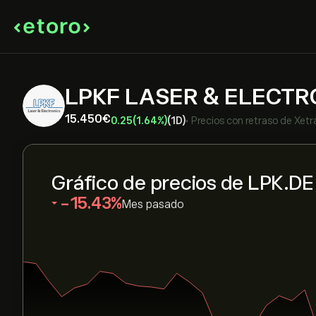
LPKF LASER & ELECTR
15.450‎€‎
0.25
(1.64%)
(1D)
•
Precios con retraso de
Xetr
Gráfico de precios de LPK.DE
‎-15.43‎
Mes pasado