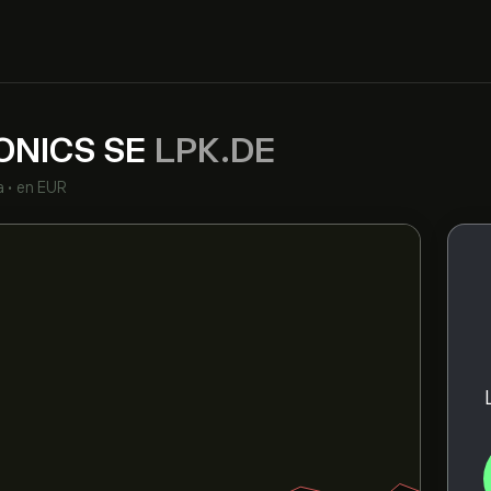
ONICS SE
LPK.DE
a
•
en EUR