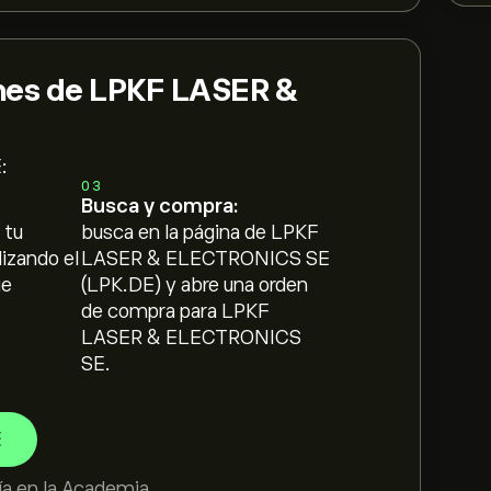
nes de LPKF LASER &
:
03
Busca y compra:
 tu
busca en la página de LPKF
lizando el
LASER & ELECTRONICS SE
ue
(LPK.DE) y abre una orden
de compra para LPKF
LASER & ELECTRONICS
SE.
E
a en la
Academia
.