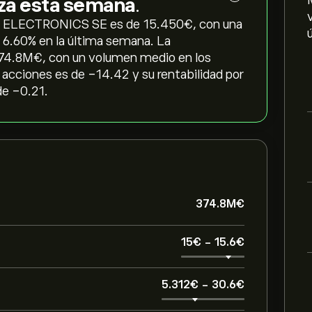
lza esta semana
.
& ELECTRONICS SE es de 15.450‎€‎, con una
l ‎6.60‎% en la última semana. La
374.8M‎€‎, con un volumen medio en los
acciones es de -14.42 y su rentabilidad por
de -0.21.
374.8M‎€‎
15‎€‎
-
15.6‎€‎
5.312‎€‎
-
30.6‎€‎