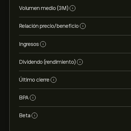
Volumen medio (3M)
i
Relación precio/beneficio
i
Ingresos
i
Dividendo (rendimiento)
i
Último cierre
i
BPA
i
Beta
i