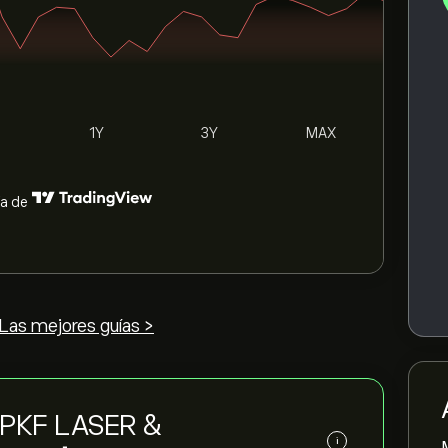
1Y
3Y
MAX
ía de
Las mejores guías >
 LPKF LASER &
i