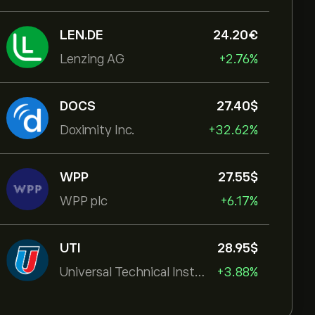
LEN.DE
24.20‎€‎
Lenzing AG
+2.76%
DOCS
27.40‎$‎
Doximity Inc.
+32.62%
WPP
27.55‎$‎
WPP plc
+6.17%
UTI
28.95‎$‎
Universal Technical Institut
+3.88%