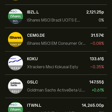
IBZL.L
2,121.25‎p‎
iShares MSCI Brazil UCITS ETF (Dist)
0%
CEMG.DE
31.57‎€‎
iShares MSCI EM Consumer Growth UCITS ETF
-0.08%
KOKU
133.61‎$‎
Xtrackers Msci Kokusai Eqty
-0.35%
GSLC
147.55‎$‎
Goldman Sachs ActiveBeta U.S. Large Cap Equity ETF
+0.61%
ITWN.L
14,265.00‎p‎