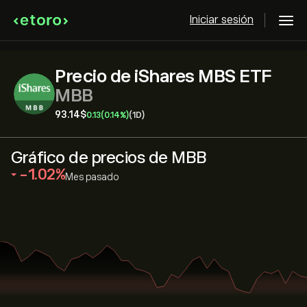
Iniciar sesión
Precio de iShares MBS ETF
MBB
93.14‎$‎
0.13
(0.14%)
(1D)
Gráfico de precios de MBB
‎-1.02‎
Mes pasado