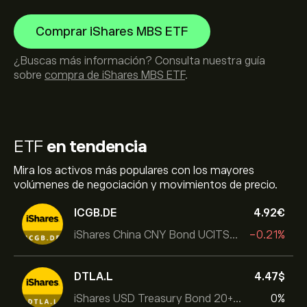
Comprar iShares MBS ETF
¿Buscas más información? Consulta nuestra guía
sobre
compra de iShares MBS ETF
.
ETF
en tendencia
Mira los activos más populares con los mayores
volúmenes de negociación y movimientos de precio.
ICGB.DE
4.92‎€‎
iShares China CNY Bond UCITS ETF
-0.21%
DTLA.L
4.47‎$‎
iShares USD Treasury Bond 20+yr UCITS ETF
0%