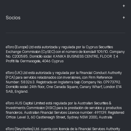
+
+
Socios
eToro (Europe) Ltd está autorizada y regulada por la Cyprus Securities
Exchange Commission (CySEC) con el número de licencia# 109/10. Company
No. C200585. Domicilio social: KANIKA BUSINESS CENTRE, FLOOR 7, 4
Profiti Ilia Germasogeia, 4046 Cyprus
eToro (UK) Ltd está autorizada y regulada por la Financial Conduct Authority
(FCA) para servicios relacionados con inversiones, con Firm Reference
Number: 583263. Registrada en Inglaterra bajo Company No. 07973792.
Domicilio social: 24th floor, One Canada Square, Canary Wharf, London E14
5AB, England.
eToro AUS Capital Limited está regulada por la Australian Securities &
Investments Commission (ASIC) para la prestación de servicios y productos
financieros. Australian Financial Services Licence number: 491139. Registered
Office: Level 3, 60 Castlereagh Street, Sydney NSW 2000, Australia
eToro (Seychelles) Ltd. cuenta con licencia de la Financial Services Authority