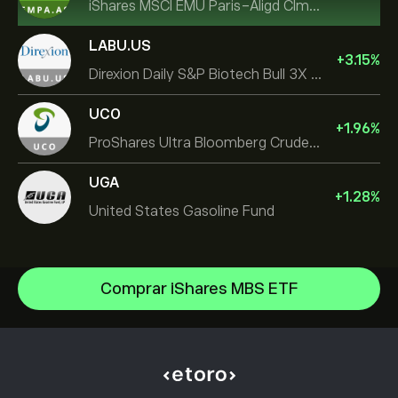
iShares MSCI EMU Paris-Aligd Clmt UCITS ETF EUR A
LABU.US
+
3.15
%
Direxion Daily S&P Biotech Bull 3X ETF
UCO
+
1.96
%
ProShares Ultra Bloomberg Crude Oil
UGA
+
1.28
%
United States Gasoline Fund
Comprar iShares MBS ETF
Invesco S&P 500 Equal Weight ETF
iShares $ Treasury Bond 0-1yr UCITS ETF
Centro de ayuda
SS SPDR S&P 500 UCITS ETF
Cómo realizar un depósito
Cómo funciona el CopyTrading
VanEck Semiconductor UCITS ETF
Cómo retirar fondos
Inversión responsable