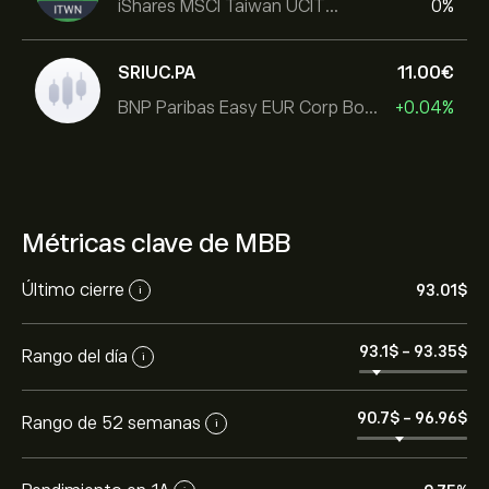
iShares MSCI Taiwan UCITS ETF
0%
SRIUC.PA
11.00‎€‎
BNP Paribas Easy EUR Corp Bond SRI Fossil Free Ult
+0.04%
Métricas clave de MBB
Último cierre
93.01‎$‎
i
93.1‎$‎
-
93.35‎$‎
Rango del día
i
90.7‎$‎
-
96.96‎$‎
Rango de 52 semanas
i