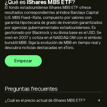
¿Qué es
iShares MBS ETF
?
El fondo estadounidense iShares MBS ETF ofrece
resultados correspondientes al índice Barclays Capital
U.S. MBS Fixed-Rate, compuesto por valores con
El precio máximo histórico de iShares MBS ETF alcanza
garantía hipotecaria de grado de inversión garantizados
los 106.84‎$‎
por agencias gubernamentales estadounidenses. Es
gestionado por Blackrock y su divisa base es el USD. Se
creó en 2007 y cotiza en el NASDAQ GM con el símbolo
Selecciona el intervalo de tiempo «1D» o «1S» en el
bursátil MBB. Siga la evolución de MBB en tiempo real y
gráfico de eToro y ajusta la imagen para observar los
descubra noticias destacadas en eToro.
movimientos históricos de precios de iShares MBS ETF.
Durante el último año, el precio de iShares MBS ETF ha
Para comprar iShares MBS ETF, visita la página
Empezar
oscilado entre -0.25‎$‎.
«iShares MBS ETF» en el sitio web de eToro. Una vez
que crees una cuenta y deposites fondos, haz clic en el
botón «Invertir» y selecciona cuánto MBB deseas
comprar. También tienes la opción de abrir una orden
para comprar iShares MBS ETF a un precio específico
Preguntas frecuentes
en el futuro.
+
¿Cuál es el precio actual de iShares MBS ETF?