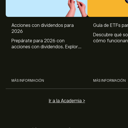
Acciones con dividendos para
Guía de ETFs pa
2026
Descubre qué so
Prepárate para 2026 con
cómo funcionan 
acciones con dividendos. Explora
para principiant
el potencial de J&J, Chevron,
ventajas, riesgo
Coca Cola, Verizon, P&G y
en ETF.
McDonald’s con el análisis
experto de eToro.
MÁS INFORMACIÓN
MÁS INFORMACIÓN
Ir a la Academia >
El precio actual de MBB es de 93.14‎$‎