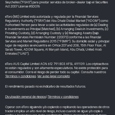
Seychelles ("FSAS") para prestar servicios de broker-dealer bajo el Securities
Act 2007 License #SD076
eToro (ME) Limited está autorizada y regulada por la Financial Services
Regulatory Authority ("FSRA") del Abu Dhabi Global Market (“ADGM”) como
Authorised Person para llevar a cabo las actividades reguladas de (a) Dealing
in Investments as Principal (Matched), (b) Arranging Deals in Investments, (c)
Providing Custody, (d) Arranging Custody y (e) Managing Assets (bajo
Financial Services Permission Number 220073) conforme a las Financial
Services and Market Regulations 2015 (“FSMR”). Su domicilio social y principal
lugar de negocios se encuentra en Office 207 and 208, 15th Floor Floor, Al
Sarab Tower, ADGM Square, Al Maryah Island, Abu Dhabi, United Arab
Emirates (“UAE”).
eToro AUS Capital Limited ACN 612 791 803 AFSL 491139. Los criptoactivos
no están regulados y son altamente especulativos. No existe protección para
el consumidor. Corre el riesgo de perder todo su capital. Consulte nuestros
Términos y condiciones
.
Ver aviso legal completo
El rendimiento pasado no es indicativo de resultados futuros.
Divulgación general de riesgos
|
Términos y condiciones
Operar con eToro siguiendo y/o copiando o replicando las operaciones de otros
traders implica un alto nivel de riesgo, incluso cuando se sigue y/o copia o