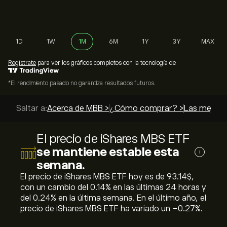
1D
1W
1M
6M
1Y
3Y
MAX
Regístrate
para ver los gráficos completos con la tecnología de
*El rendimiento pasado no garantiza resultados futuros.
Saltar a:
Acerca de MBB >
¿Cómo comprar? >
Las mejores
El precio de iShares MBS ETF
se mantiene estable esta
i
semana.
El precio de iShares MBS ETF hoy es de 93.14‎$‎,
con un cambio del ‎0.14‎% en las últimas 24 horas y
del ‎0.24‎% en la última semana. En el último año, el
precio de iShares MBS ETF ha variado un ‎-0.27‎%.