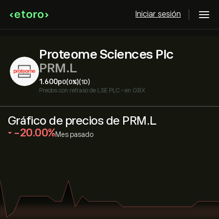
Iniciar sesión
Proteome Sciences Plc
PRM.L
1.600‎p‎
0
(0%)
(1D)
Precios con retraso de
LSE PLC
•
en GBX
Gráfico de precios de PRM.L
‎-20.00‎
Mes pasado