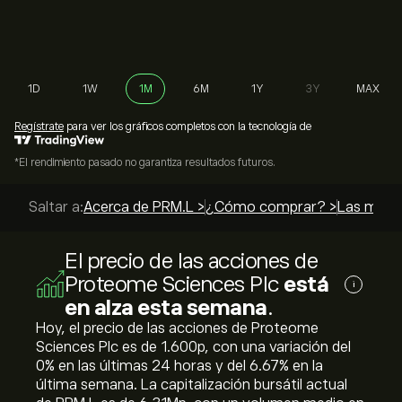
1D
1W
1M
6M
1Y
3Y
MAX
Regístrate
para ver los gráficos completos con la tecnología de
*El rendimiento pasado no garantiza resultados futuros.
Saltar a:
Acerca de PRM.L >
¿Cómo comprar? >
Las mejor
El precio de las acciones de
Proteome Sciences Plc
está
i
en alza esta semana
.
Hoy, el precio de las acciones de Proteome
Sciences Plc es de 1.600‎p‎, con una variación del
‎0‎% en las últimas 24 horas y del ‎6.67‎% en la
última semana. La capitalización bursátil actual