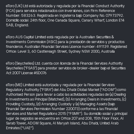
eToro (UK) Ltd está autorizada y regulada por la Financial Conduct Authority
(FCA) para servicios relacionados con inversiones, con Firm Reference
Number: 583263. Registrada en Inglaterra bajo Company No. 07973792.
Domicilio social: 24th floor, One Canada Square, Canary Wharf, London E14
5AB, England.
eToro AUS Capital Limited está regulada por la Australian Securities &
Investments Commission (ASIC) para la prestación de servicios y productos
financieros. Australian Financial Services Licence number: 491139. Registered
Office: Level 3, 60 Castlereagh Street, Sydney NSW 2000, Australia
eToro (Seychelles) Ltd. cuenta con licencia de la Financial Services Authority
Seychelles ("FSAS") para prestar servicios de broker-dealer bajo el Securities
Act 2007 License #SD076
eToro (ME) Limited está autorizada y regulada por la Financial Services
Regulatory Authority ("FSRA") del Abu Dhabi Global Market (“ADGM”) como
Authorised Person para llevar a cabo las actividades reguladas de (a) Dealing
in Investments as Principal (Matched), (b) Arranging Deals in Investments, (c)
Providing Custody, (d) Arranging Custody y (e) Managing Assets (bajo
Financial Services Permission Number 220073) conforme a las Financial
Services and Market Regulations 2015 (“FSMR”). Su domicilio social y principal
lugar de negocios se encuentra en Office 207 and 208, 15th Floor Floor, Al
Sarab Tower, ADGM Square, Al Maryah Island, Abu Dhabi, United Arab
Emirates (“UAE”).