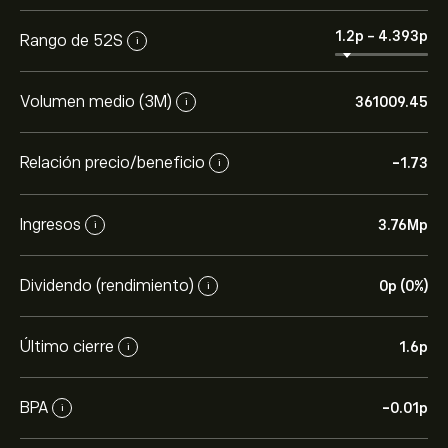
1.2‎p‎
-
4.393‎p‎
Rango de 52S
i
Volumen medio (3M)
361009.45
i
Relación precio/beneficio
-1.73
i
Ingresos
3.76M‎p‎
i
Dividendo (rendimiento)
0‎p‎ (0%)
i
Último cierre
1.6‎p‎
i
BPA
-0.01‎p‎
i