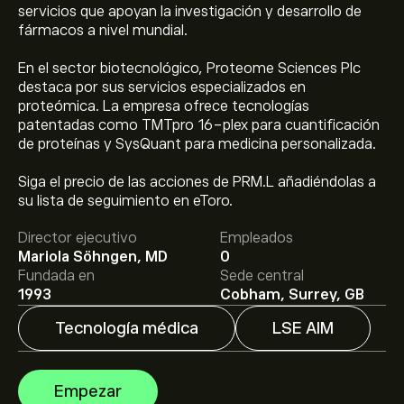
servicios que apoyan la investigación y desarrollo de
fármacos a nivel mundial.
En el sector biotecnológico, Proteome Sciences Plc
destaca por sus servicios especializados en
proteómica. La empresa ofrece tecnologías
patentadas como TMTpro 16-plex para cuantificación
de proteínas y SysQuant para medicina personalizada.
El precio actual de las acciones de PRM.L es de 1.600‎p‎.
Siga el precio de las acciones de PRM.L añadiéndolas a
su lista de seguimiento en eToro.
Director ejecutivo
Empleados
El precio medio objetivo para las acciones de Proteome
Mariola Söhngen, MD
0
Sciences Plc es de 1.600‎p‎.
Regístrate
en eToro para
Fundada en
Sede central
conocer los precios objetivo y las previsiones de los
1993
Cobham, Surrey, GB
analistas.
Tecnología médica
LSE AIM
Las previsiones de los analistas para las acciones de
Proteome Sciences Plc se basan en las tendencias del
mercado, los estados financieros y el crecimiento
Empezar
previsto. Consulta las previsiones más recientes para