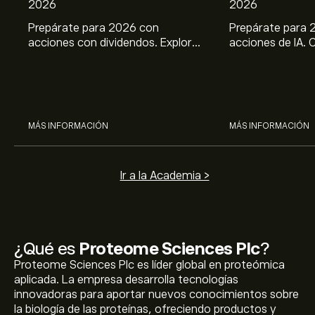
2026
2026
Prepárate para 2026 con
Prepárate para 
acciones con dividendos. Explora
acciones de IA. 
el potencial de J&J, Chevron,
potencial de Br
Coca Cola, Verizon, P&G y
ASML, AMD, SMCI
McDonald’s con el análisis
los análisis expe
experto de eToro.
MÁS INFORMACIÓN
MÁS INFORMACIÓN
Ir a la Academia >
¿Qué es
Proteome Sciences Plc
?
Proteome Sciences Plc es líder global en proteómica
aplicada. La empresa desarrolla tecnologías
innovadoras para aportar nuevos conocimientos sobre
la biología de las proteínas, ofreciendo productos y