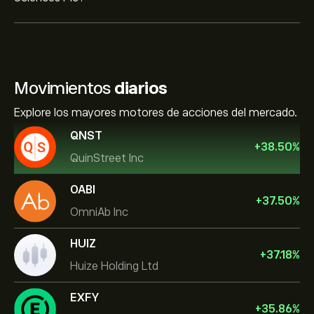
Movimientos
diarios
Explore los mayores motores de acciones del mercado.
QNST
+
38.50
%
QuinStreet Inc
OABI
+
37.50
%
OmniAb Inc
HUIZ
+
37.18
%
Huize Holding Ltd
EXFY
+
35.86
%