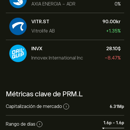
AXIA ENERGIA - ADR
0%
VITR.ST
90.00‎kr‎
Vitrolife AB
+1.35%
INVX
28.10‎$‎
Innovex International Inc
-8.47%
Métricas clave de PRM.L
Capitalización de mercado
6.31M‎p‎
i
1.6‎p‎
-
1.6‎p‎
Rango de días
i