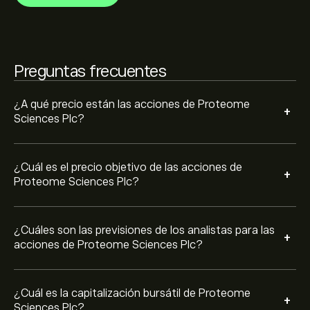
conocer la evolución futura de los precios.
La capitalización bursátil de Proteome Sciences Plc se
sitúa en 6.31M‎p‎
Preguntas frecuentes
¿A qué precio están las acciones de Proteome
+
Sciences Plc?
¿Cuál es el precio objetivo de las acciones de
+
Proteome Sciences Plc?
¿Cuáles son las previsiones de los analistas para las
+
acciones de Proteome Sciences Plc?
¿Cuál es la capitalización bursátil de Proteome
+
Sciences Plc?