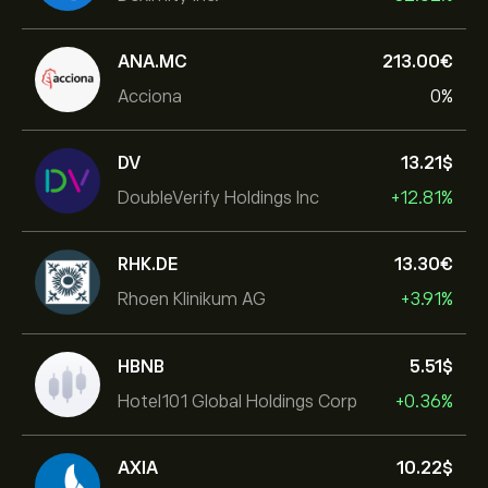
ANA.MC
213.00‎€‎
Acciona
0%
DV
13.21‎$‎
DoubleVerify Holdings Inc
+12.81%
RHK.DE
13.30‎€‎
Rhoen Klinikum AG
+3.91%
HBNB
5.51‎$‎
Hotel101 Global Holdings Corp
+0.36%
AXIA
10.22‎$‎