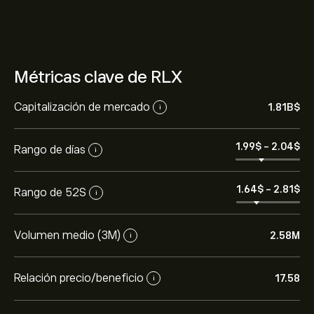
Métricas clave de RLX
Capitalización de mercado
1.81B‎$‎
i
1.99‎$‎
-
2.04‎$‎
Rango de días
i
1.64‎$‎
-
2.81‎$‎
Rango de 52S
i
Volumen medio (3M)
2.58M
i
Relación precio/beneficio
17.58
i