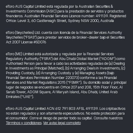
eToro AUS Capital Limited está regulada por la Australian Securities &
Investments Commission (ASIC) para la prestación de servicios y productos
financieros. Australian Financial Services Licence number: 491139. Registered
Office: Level 3, 60 Castlereagh Street, Sydney NSW 2000, Australia
eToro (Seychelles) Ltd. cuenta con licencia de la Financial Services Authority
Seychelles ("FSAS") para prestar servicios de broker-dealer bajo el Securities
Act 2007 License #SD076
eToro (ME) Limited está autorizada y regulada por la Financial Services
Regulatory Authority ("FSRA") del Abu Dhabi Global Market (“ADGM”) como
Authorised Person para llevar a cabo las actividades reguladas de (a) Dealing
in Investments as Principal (Matched), (b) Arranging Deals in Investments, (c)
Providing Custody, (d) Arranging Custody y (e) Managing Assets (bajo
Financial Services Permission Number 220073) conforme a las Financial
Services and Market Regulations 2015 (“FSMR”). Su domicilio social y principal
lugar de negocios se encuentra en Office 207 and 208, 15th Floor Floor, Al
Sarab Tower, ADGM Square, Al Maryah Island, Abu Dhabi, United Arab
Emirates (“UAE”).
eToro AUS Capital Limited ACN 612 791 803 AFSL 491139. Los criptoactivos
no están regulados y son altamente especulativos. No existe protección para
el consumidor. Corre el riesgo de perder todo su capital. Consulte nuestros
Términos y condiciones
.
Ver aviso legal completo