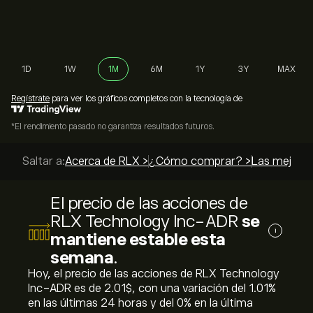
1D
1W
1M
6M
1Y
3Y
MAX
Regístrate
para ver los gráficos completos con la tecnología de
*El rendimiento pasado no garantiza resultados futuros.
Saltar a:
Acerca de RLX >
¿Cómo comprar? >
Las mejores
El precio de las acciones de
RLX Technology Inc-ADR
se
i
mantiene estable esta
semana
.
Hoy, el precio de las acciones de RLX Technology
Inc-ADR es de 2.01‎$‎, con una variación del ‎1.01‎%
en las últimas 24 horas y del ‎0‎% en la última