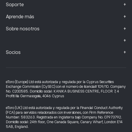
+
Soporte
+
Aprende más
+
Sobre nosotros
+
+
Socios
eToro (Europe) Ltd está autorizada y regulada por la Cyprus Securities
Exchange Commission (CySEC) con el número de licencia# 109/10. Company
No. C200585. Domicilio social: KANIKA BUSINESS CENTRE, FLOOR 7, 4
Profiti Ilia Germasogeia, 4046 Cyprus
eToro (UK) Ltd está autorizada y regulada por la Financial Conduct Authority
(FCA) para servicios relacionados con inversiones, con Firm Reference
Number: 583263. Registrada en Inglaterra bajo Company No. 07973792.
Domicilio social: 24th floor, One Canada Square, Canary Wharf, London E14
5AB, England.