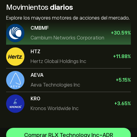
Movimientos
diarios
Explore los mayores motores de acciones del mercado.
CMBMF
+
30.59
%
Cambium Networks Corporation
HTZ
+
11.88
%
Hertz Global Holdings Inc
AEVA
+
5.15
%
Aeva Technologies Inc
KRO
+
3.65
%
Kronos Worldwide Inc
Comprar RLX Technology Inc-ADR