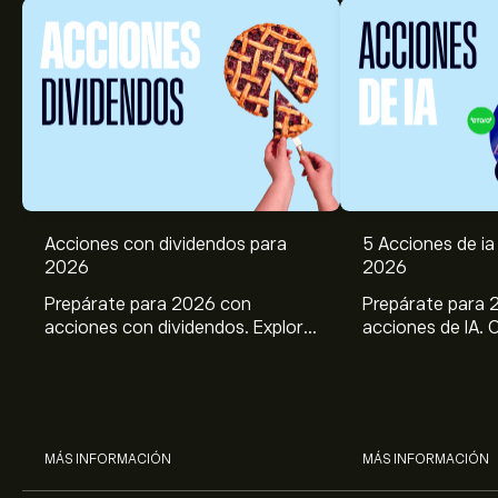
Acciones con dividendos para
5 Acciones de ia 
2026
2026
Prepárate para 2026 con
Prepárate para 
acciones con dividendos. Explora
acciones de IA. 
el potencial de J&J, Chevron,
potencial de Br
Coca Cola, Verizon, P&G y
ASML, AMD, SMCI
McDonald’s con el análisis
los análisis expe
experto de eToro.
MÁS INFORMACIÓN
MÁS INFORMACIÓN