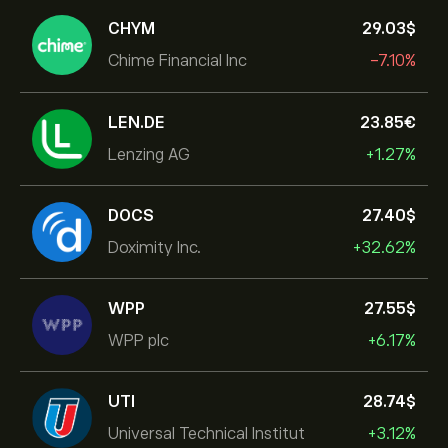
CHYM
29.03‎$‎
Chime Financial Inc
-7.10%
LEN.DE
23.85‎€‎
Lenzing AG
+1.27%
DOCS
27.40‎$‎
Doximity Inc.
+32.62%
WPP
27.55‎$‎
WPP plc
+6.17%
UTI
28.74‎$‎
Universal Technical Institut
+3.12%