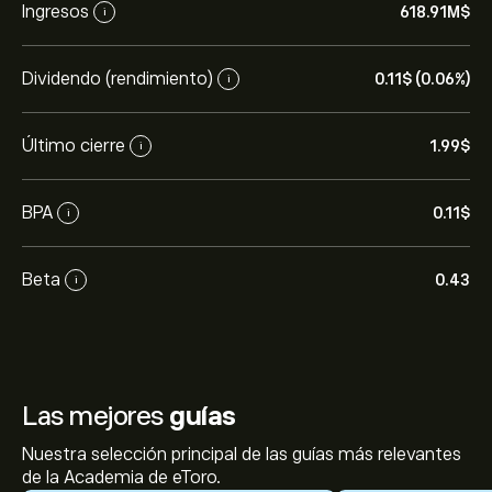
Ingresos
618.91M‎$‎
i
Dividendo (rendimiento)
0.11‎$‎ (0.06%)
i
Último cierre
1.99‎$‎
i
BPA
0.11‎$‎
i
Beta
0.43
i
Las mejores
guías
Nuestra selección principal de las guías más relevantes
de la Academia de eToro.