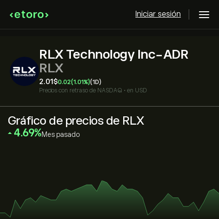
Iniciar sesión
RLX Technology Inc-ADR
RLX
2.01‎$‎
0.02
(1.01%)
(1D)
Precios con retraso de
NASDAQ
•
en USD
Gráfico de precios de RLX
‎4.69‎
Mes pasado