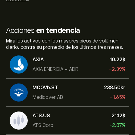
Acciones
en tendencia
Mira los activos con los mayores picos de volúmen
diario, contra su promedio de los últimos tres meses.
AXIA
10.22‎$‎
AXIA ENERGIA - ADR
-2.39%
MCOVb.ST
238.50‎kr‎
Medicover AB
-1.65%
ATS.US
21.12‎$‎
ATS Corp
+2.87%