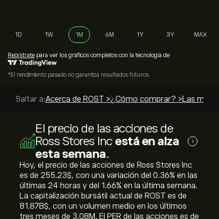
1D
1W
1M
6M
1Y
3Y
MAX
Regístrate
para ver los gráficos completos con la tecnología de
*El rendimiento pasado no garantiza resultados futuros.
Saltar a:
Acerca de ROST >
¿Cómo comprar? >
Las mejor
El precio de las acciones de
Ross Stores Inc
está en alza
i
esta semana
.
Hoy, el precio de las acciones de Ross Stores Inc
es de 255.23‎$‎, con una variación del ‎0.36‎% en las
últimas 24 horas y del ‎1.66‎% en la última semana.
La capitalización bursátil actual de ROST es de
81.87B‎$‎, con un volumen medio en los últimos
tres meses de 3.08M. El PER de las acciones es de