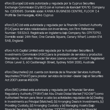
eToro (Europe) Ltd está autorizada y regulada por la Cyprus Securities
Exchange Commission (CySEC) con el número de licencia# 109/10. Company
No. C200585. Domicilio social: KANIKA BUSINESS CENTRE, FLOOR 7, 4
Profiti Ilia Germasogeia, 4046 Cyprus
eToro (UK) Ltd está autorizada y regulada por la Financial Conduct Authority
(FCA) para servicios relacionados con inversiones, con Firm Reference
Number: 583263. Registrada en Inglaterra bajo Company No. 07973792.
Domicilio social: 24th floor, One Canada Square, Canary Wharf, London E14
5AB, England.
eToro AUS Capital Limited está regulada por la Australian Securities &
Investments Commission (ASIC) para la prestación de servicios y productos
financieros. Australian Financial Services Licence number: 491139. Registered
Office: Level 3, 60 Castlereagh Street, Sydney NSW 2000, Australia
eToro (Seychelles) Ltd. cuenta con licencia de la Financial Services Authority
Seychelles ("FSAS") para prestar servicios de broker-dealer bajo el Securities
Act 2007 License #SD076
eToro (ME) Limited está autorizada y regulada por la Financial Services
Regulatory Authority ("FSRA") del Abu Dhabi Global Market (“ADGM”) como
Authorised Person para llevar a cabo las actividades reguladas de (a) Dealing
in Investments as Principal (Matched), (b) Arranging Deals in Investments, (c)
Providing Custody, (d) Arranging Custody y (e) Managing Assets (bajo
Financial Services Permission Number 220073) conforme a las Financial