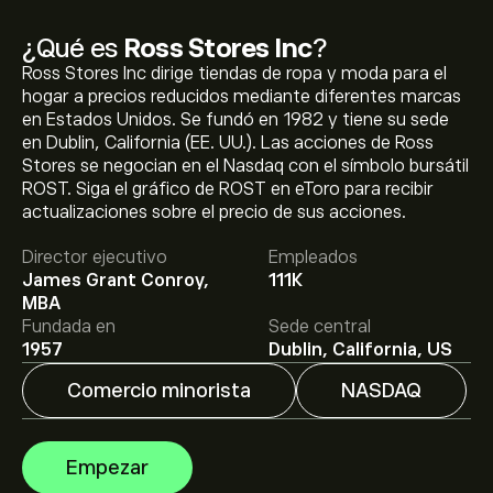
¿Qué es
Ross Stores Inc
?
Ross Stores Inc dirige tiendas de ropa y moda para el
hogar a precios reducidos mediante diferentes marcas
en Estados Unidos. Se fundó en 1982 y tiene su sede
en Dublin, California (EE. UU.). Las acciones de Ross
Stores se negocian en el Nasdaq con el símbolo bursátil
ROST. Siga el gráfico de ROST en eToro para recibir
El precio actual de las acciones de ROST es de
actualizaciones sobre el precio de sus acciones.
255.23‎$‎.
Director ejecutivo
Empleados
James Grant Conroy,
111K
El precio medio objetivo para las acciones de Ross
MBA
Stores Inc es de 255.23‎$‎.
Regístrate
en eToro para
Fundada en
Sede central
conocer los precios objetivo y las previsiones de los
1957
Dublin, California, US
analistas.
Comercio minorista
NASDAQ
Las previsiones de los analistas para las acciones de
Ross Stores Inc se basan en las tendencias del
mercado, los estados financieros y el crecimiento
Empezar
previsto. Consulta las previsiones más recientes para