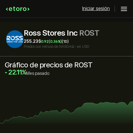
Iniciar sesión
Ross Stores Inc
ROST
255.23‎$‎
0.92
(0.36%)
(1D)
Precios con retraso de
NASDAQ
•
en USD
Gráfico de precios de ROST
‎22.11‎
Mes pasado