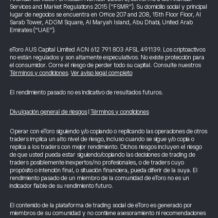
Services and Market Regulations 2015 (“FSMR”). Su domicilio social y principal
lugar de negocios se encuentra en Office 207 and 208, 15th Floor Floor, Al
Sarab Tower, ADGM Square, Al Maryah Island, Abu Dhabi, United Arab
Emirates (“UAE”).
eToro AUS Capital Limited ACN 612 791 803 AFSL 491139. Los criptoactivos
no están regulados y son altamente especulativos. No existe protección para
el consumidor. Corre el riesgo de perder todo su capital. Consulte nuestros
Términos y condiciones
.
Ver aviso legal completo
El rendimiento pasado no es indicativo de resultados futuros.
Divulgación general de riesgos
|
Términos y condiciones
Operar con eToro siguiendo y/o copiando o replicando las operaciones de otros
traders implica un alto nivel de riesgo, incluso cuando se sigue y/o copia o
replica a los traders con mejor rendimiento. Dichos riesgos incluyen el riesgo
de que usted pueda estar siguiendo/copiando las decisiones de trading de
traders posiblemente inexpertos/no profesionales, o de traders cuyo
propósito o intención final, o situación financiera, pueda diferir de la suya. El
rendimiento pasado de un miembro de la comunidad de eToro no es un
indicador fiable de su rendimiento futuro.
El contenido de la plataforma de trading social de eToro es generado por
miembros de su comunidad y no contiene asesoramiento ni recomendaciones