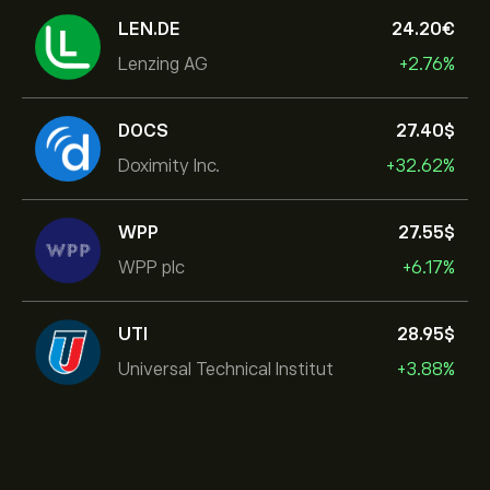
LEN.DE
24.20‎€‎
Lenzing AG
+2.76%
DOCS
27.40‎$‎
Doximity Inc.
+32.62%
WPP
27.55‎$‎
WPP plc
+6.17%
UTI
28.95‎$‎
Universal Technical Institut
+3.88%