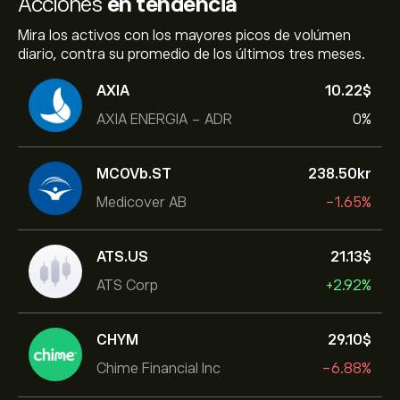
Acciones
en tendencia
Mira los activos con los mayores picos de volúmen
diario, contra su promedio de los últimos tres meses.
AXIA
10.22‎$‎
AXIA ENERGIA - ADR
0%
MCOVb.ST
238.50‎kr‎
Medicover AB
-1.65%
ATS.US
21.13‎$‎
ATS Corp
+2.92%
CHYM
29.10‎$‎
Chime Financial Inc
-6.88%