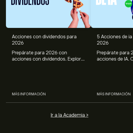
Acciones con dividendos para
5 Acciones de ia 
2026
2026
Prepárate para 2026 con
Prepárate para 
acciones con dividendos. Explora
acciones de IA. 
el potencial de J&J, Chevron,
potencial de Br
Coca Cola, Verizon, P&G y
ASML, AMD, SMCI
McDonald’s con el análisis
los análisis expe
experto de eToro.
MÁS INFORMACIÓN
MÁS INFORMACIÓN
Ir a la Academia >