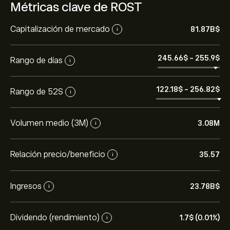
Métricas clave de ROST
Capitalización de mercado
81.87B‎$‎
i
245.66‎$‎
-
255.9‎$‎
Rango de días
i
122.18‎$‎
-
256.82‎$‎
Rango de 52S
i
Volumen medio (3M)
3.08M
i
Relación precio/beneficio
35.57
i
Ingresos
23.78B‎$‎
i
Dividendo (rendimiento)
1.7‎$‎ (0.01%)
i