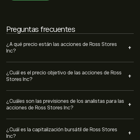
conocer la evolución futura de los precios.
La capitalización bursátil de Ross Stores Inc se sitúa en
81.87B‎$‎
Preguntas frecuentes
Basado en las recomendaciones de 11 analistas para
ROST en los últimos 3 meses, el consenso general es
Compra moderada.
¿A qué precio están las acciones de Ross Stores
+
Inc?
¿Cuál es el precio objetivo de las acciones de Ross
+
Stores Inc?
¿Cuáles son las previsiones de los analistas para las
+
acciones de Ross Stores Inc?
¿Cuál es la capitalización bursátil de Ross Stores
+
Inc?