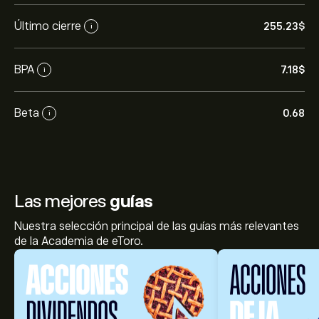
Último cierre
255.23‎$‎
i
BPA
7.18‎$‎
i
Beta
0.68
i
Las mejores
guías
Nuestra selección principal de las guías más relevantes
de la Academia de eToro.