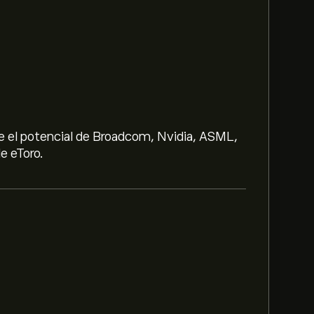
e el potencial de Broadcom, Nvidia, ASML,
e eToro.
9‎$‎.
ix Corp es de 2.69‎$‎.
Regístrate
en eToro