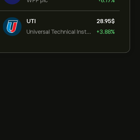
WPP plc
+6.17%
UTI
28.95‎$‎
Universal Technical Institut
+3.88%