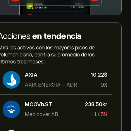
Acciones
en tendencia
Mira los activos con los mayores picos de
volúmen diario, contra su promedio de los
últimos tres meses.
AXIA
10.22‎$‎
AXIA ENERGIA - ADR
0%
MCOVb.ST
238.50‎kr‎
Medicover AB
-1.65%