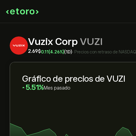
Vuzix Corp
VUZI
2.69‎$‎
0.11
(4.26%)
(1D)
•
Precios con retraso de
NASDA
Gráfico de precios de VUZI
‎5.51‎
Mes pasado