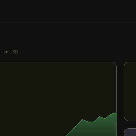
Q
•
en USD