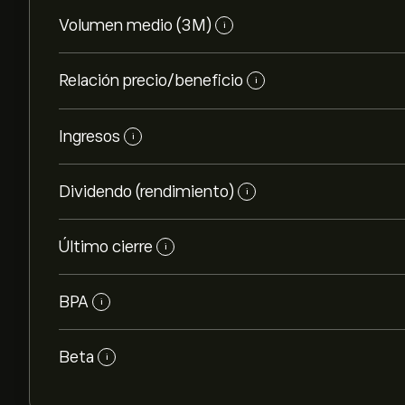
Volumen medio (3M)
i
Relación precio/beneficio
i
Ingresos
i
Dividendo (rendimiento)
i
Último cierre
i
BPA
i
Beta
i