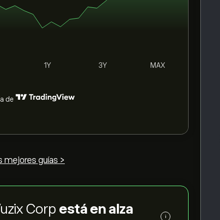
1Y
3Y
MAX
ía de
s mejores guías >
Vuzix Corp
está en alza
i