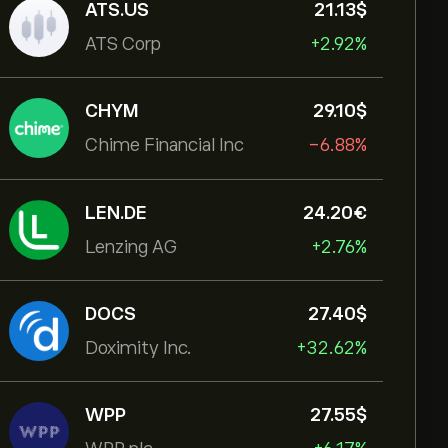
ATS.US
21.13‎$‎
ATS Corp
+2.92%
CHYM
29.10‎$‎
Chime Financial Inc
-6.88%
LEN.DE
24.20‎€‎
Lenzing AG
+2.76%
DOCS
27.40‎$‎
Doximity Inc.
+32.62%
WPP
27.55‎$‎