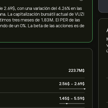
 2.69‎$‎, con una variación del ‎4.26‎% en las
na. La capitalización bursátil actual de VUZI
ltimos tres meses de 1.83M. El PER de las
endo de un 0%. La beta de las acciones es de
223.7M‎$‎
2.56‎$‎
-
2.69‎$‎
1.45‎$‎
-
5.59‎$‎