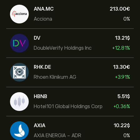
ANA.MC
213.00‎€‎
Acciona
0%
DV
13.21‎$‎
DoubleVerify Holdings Inc
+12.81%
RHK.DE
13.30‎€‎
Rhoen Klinikum AG
+3.91%
HBNB
5.51‎$‎
Hotel101 Global Holdings Corp
+0.36%
AXIA
10.22‎$‎
AXIA ENERGIA - ADR
0%