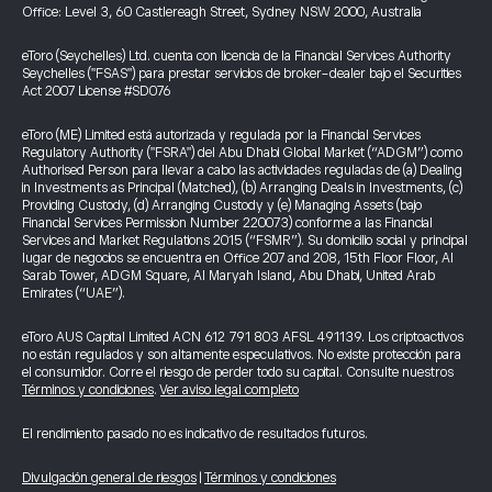
Office: Level 3, 60 Castlereagh Street, Sydney NSW 2000, Australia
eToro (Seychelles) Ltd. cuenta con licencia de la Financial Services Authority
Seychelles ("FSAS") para prestar servicios de broker-dealer bajo el Securities
Act 2007 License #SD076
eToro (ME) Limited está autorizada y regulada por la Financial Services
Regulatory Authority ("FSRA") del Abu Dhabi Global Market (“ADGM”) como
Authorised Person para llevar a cabo las actividades reguladas de (a) Dealing
in Investments as Principal (Matched), (b) Arranging Deals in Investments, (c)
Providing Custody, (d) Arranging Custody y (e) Managing Assets (bajo
Financial Services Permission Number 220073) conforme a las Financial
Services and Market Regulations 2015 (“FSMR”). Su domicilio social y principal
lugar de negocios se encuentra en Office 207 and 208, 15th Floor Floor, Al
Sarab Tower, ADGM Square, Al Maryah Island, Abu Dhabi, United Arab
Emirates (“UAE”).
eToro AUS Capital Limited ACN 612 791 803 AFSL 491139. Los criptoactivos
no están regulados y son altamente especulativos. No existe protección para
el consumidor. Corre el riesgo de perder todo su capital. Consulte nuestros
Términos y condiciones
.
Ver aviso legal completo
El rendimiento pasado no es indicativo de resultados futuros.
Divulgación general de riesgos
|
Términos y condiciones