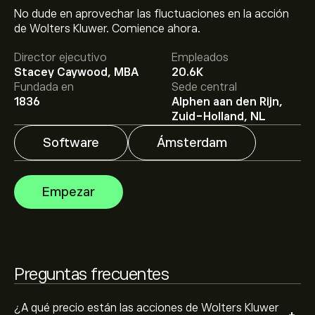
No dude en aprovechar las fluctuaciones en la acción
El precio actual de las acciones de WKL.NV es de
de Wolters Kluwer. Comience ahora.
70.08‎€‎.
Director ejecutivo
Empleados
Stacey Caywood, MBA
20.6K
El precio medio objetivo para las acciones de Wolters
Fundada en
Sede central
Kluwer NV es de 70.08‎€‎.
Regístrate
en eToro para
1836
Alphen aan den Rijn,
conocer los precios objetivo y las previsiones de los
Zuid-Holland, NL
analistas.
Software
Ámsterdam
Las previsiones de los analistas para las acciones de
Wolters Kluwer NV se basan en las tendencias del
mercado, los estados financieros y el crecimiento
Empezar
previsto. Consulta las previsiones más recientes para
conocer la evolución futura de los precios.
La capitalización bursátil de Wolters Kluwer NV se sitúa
en 15.83B‎€‎
Preguntas frecuentes
¿A qué precio están las acciones de Wolters Kluwer