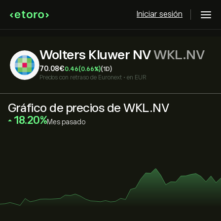
Iniciar sesión
Wolters Kluwer NV
WKL.NV
70.08‎€‎
0.46
(0.66%)
(1D)
Precios con retraso de
Euronext
•
en EUR
Gráfico de precios de WKL.NV
‎18.20‎
Mes pasado