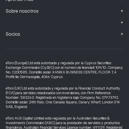
+
Sobre nosotros
+
+
Socios
eToro (Europe) Ltd está autorizada y regulada por la Cyprus Securities
Exchange Commission (CySEC) con el número de licencia# 109/10. Company
No. C200585. Domicilio social: KANIKA BUSINESS CENTRE, FLOOR 7, 4
Profiti Ilia Germasogeia, 4046 Cyprus
eToro (UK) Ltd está autorizada y regulada por la Financial Conduct Authority
(FCA) para servicios relacionados con inversiones, con Firm Reference
Number: 583263. Registrada en Inglaterra bajo Company No. 07973792.
Domicilio social: 24th floor, One Canada Square, Canary Wharf, London E14
5AB, England.
eToro AUS Capital Limited está regulada por la Australian Securities &
Investments Commission (ASIC) para la prestación de servicios y productos
financieros. Australian Financial Services Licence number: 491139. Registered