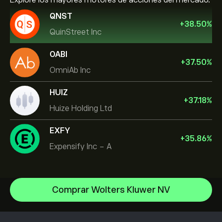
Explore los mayores motores de acciones del mercado.
QNST
+
38.50
%
QuinStreet Inc
OABI
+
37.50
%
OmniAb Inc
HUIZ
+
37.18
%
Huize Holding Ltd
EXFY
+
35.86
%
Expensify Inc - A
Comprar Wolters Kluwer NV
Celestica Inc
Apple
Centro de ayuda