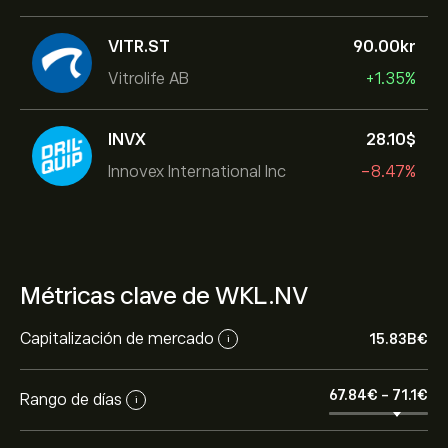
VITR.ST
90.00‎kr‎
Vitrolife AB
+1.35%
INVX
28.10‎$‎
Innovex International Inc
-8.47%
Métricas clave de WKL.NV
Capitalización de mercado
15.83B‎€‎
i
67.84‎€‎
-
71.1‎€‎
Rango de días
i