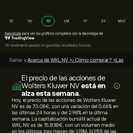
1D
1W
1M
6M
1Y
3Y
MAX
Regístrate
para ver los gráficos completos con la tecnología de
*El rendimiento pasado no garantiza resultados futuros.
Saltar a:
Acerca de WKL.NV >
¿Cómo comprar? >
Las mej
El precio de las acciones de
Wolters Kluwer NV
está en
i
alza esta semana
.
Hoy, el precio de las acciones de Wolters Kluwer
NV es de 70.08‎€‎, con una variación del ‎0.66‎% en
las últimas 24 horas y del ‎2.98‎% en la última
semana. La capitalización bursátil actual de
WKL.NV es de 15.83B‎€‎, con un volumen medio
en los últimos tres meses de 1.19M. El PER de las