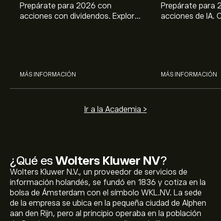
Prepárate para 2026 con
Prepárate para 
acciones con dividendos. Explora
acciones de IA. 
el potencial de J&J, Chevron,
potencial de Br
Coca Cola, Verizon, P&G y
ASML, AMD, SMCI
McDonald’s con el análisis
los análisis expe
experto de eToro.
MÁS INFORMACIÓN
MÁS INFORMACIÓN
Ir a la Academia >
¿Qué es
Wolters Kluwer NV
?
Wolters Kluwer N.V., un proveedor de servicios de
información holandés, se fundó en 1836 y cotiza en la
bolsa de Ámsterdam con el símbolo WKL.NV. La sede
de la empresa se ubica en la pequeña ciudad de Alphen
aan den Rijn, pero al principio operaba en la población