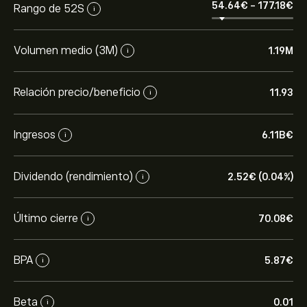
54.64‎€‎
-
177.18‎€‎
Rango de 52S
i
Volumen medio (3M)
1.19M
i
Relación precio/beneficio
11.93
i
Ingresos
6.11B‎€‎
i
Dividendo (rendimiento)
2.52‎€‎ (0.04%)
i
Último cierre
70.08‎€‎
i
BPA
5.87‎€‎
i
Beta
0.01
i