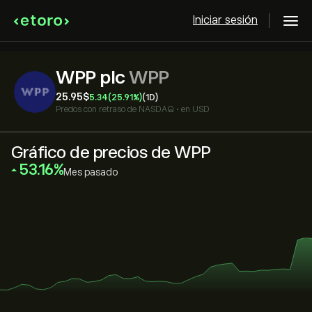
Iniciar sesión
WPP plc
WPP
25.95‎$‎
5.34
(25.91%)
(1D)
Precios con retraso de
NASDAQ
•
en USD
Gráfico de precios de WPP
‎53.16‎
Mes pasado