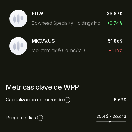
BOW
33.87‎$‎
Bowhead Specialty Holdings Inc
+0.74%
MKC/V.US
51.86‎$‎
McCormick & Co Inc/MD
-1.16%
Métricas clave de WPP
Capitalización de mercado
5.6B‎$‎
i
25.4‎$‎
-
26.61‎$‎
Rango de días
i