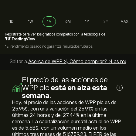
1D
1W
1M
6M
1Y
3Y
MAX
Regístrate
para ver los gráficos completos con la tecnología de
*El rendimiento pasado no garantiza resultados futuros.
Saltar a:
Acerca de WPP >
¿Cómo comprar? >
Las mejore
El precio de las acciones de
WPP plc
está en alza esta
i
semana
.
Hoy, el precio de las acciones de WPP plc es de
25.95‎$‎, con una variación del ‎25.91‎% en las
últimas 24 horas y del ‎27.44‎% en la última
semana. La capitalización bursátil actual de WPP
es de 5.6B‎$‎, con un volumen medio en los
últimos tres meses de 516759.23. El PER de las