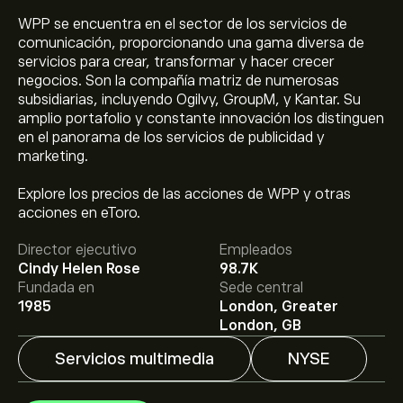
WPP se encuentra en el sector de los servicios de
comunicación, proporcionando una gama diversa de
servicios para crear, transformar y hacer crecer
negocios. Son la compañía matriz de numerosas
subsidiarias, incluyendo Ogilvy, GroupM, y Kantar. Su
amplio portafolio y constante innovación los distinguen
en el panorama de los servicios de publicidad y
marketing.
El precio actual de las acciones de WPP es de 25.95‎$‎.
Explore los precios de las acciones de WPP y otras
acciones en eToro.
Director ejecutivo
Empleados
El precio medio objetivo para las acciones de WPP plc
Cindy Helen Rose
98.7K
es de 25.95‎$‎.
Regístrate
en eToro para conocer los
Fundada en
Sede central
precios objetivo y las previsiones de los analistas.
1985
London, Greater
London, GB
Las previsiones de los analistas para las acciones de
Servicios multimedia
NYSE
WPP plc se basan en las tendencias del mercado, los
estados financieros y el crecimiento previsto. Consulta