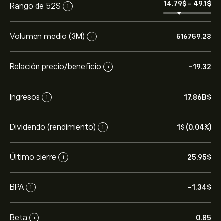
14.79‎$‎
-
49.1‎$‎
Rango de 52S
i
Volumen medio (3M)
516759.23
i
Relación precio/beneficio
-19.32
i
Ingresos
17.86B‎$‎
i
Dividendo (rendimiento)
1‎$‎ (0.04%)
i
Último cierre
25.95‎$‎
i
BPA
-1.34‎$‎
i
Beta
0.85
i