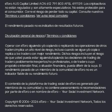
eToro AUS Capital Limited ACN 612 791 803 AFSL 491139. Los criptoactivos
no están regulados y son altamente especulativos. No existe protección para
el consumidor. Corre el riesgo de perder todo su capital. Consulte nuestros
Términos y condiciones
.
Ver aviso legal completo
El rendimiento pasado no es indicativo de resultados futuros.
Divulgación general de riesgos
|
Términos y condiciones
Operar con eToro siguiendo y/o copiando o replicando las operaciones de otros
traders implica un alto nivel de riesgo, incluso cuando se sigue y/o copia o
replica a los traders con mejor rendimiento. Dichos riesgos incluyen el riesgo
de que usted pueda estar siguiendo/copiando las decisiones de trading de
traders posiblemente inexpertos/no profesionales, o de traders cuyo
propósito o intención final, o situación financiera, pueda diferir de la suya. El
rendimiento pasado de un miembro de la comunidad de eToro no es un
indicador fiable de su rendimiento futuro.
El contenido de la plataforma de trading social de eToro es generado por
miembros de su comunidad y no contiene asesoramiento ni recomendaciones
por parte de eToro o en nombre de eToro - Your Social Investment Network.
Copyright © 2006-2026 eToro - Your Social Investment Network, Todos los
derechos reservados.