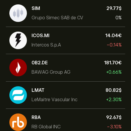
SIM
29.77‎$‎
Grupo Simec SAB de CV
0%
ICOS.MI
14.04‎€‎
Intercos S.p.A
-0.14%
0B2.DE
181.70‎€‎
BAWAG Group AG
+0.66%
LMAT
80.82‎$‎
LeMaitre Vascular Inc
+2.30%
RBA
92.67‎$‎
RB Global INC
-3.10%