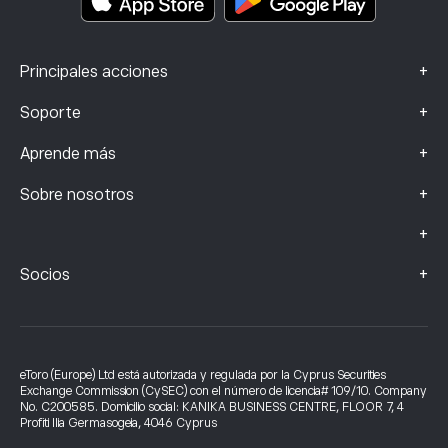
+
Principales acciones
+
Soporte
+
Aprende más
+
Sobre nosotros
+
+
Socios
eToro (Europe) Ltd está autorizada y regulada por la Cyprus Securities
Exchange Commission (CySEC) con el número de licencia# 109/10. Company
No. C200585. Domicilio social: KANIKA BUSINESS CENTRE, FLOOR 7, 4
Profiti Ilia Germasogeia, 4046 Cyprus