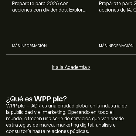
Prepárate para 2026 con
Prepárate para 
acciones con dividendos. Explora
acciones de IA. 
el potencial de J&J, Chevron,
potencial de Br
Coca Cola, Verizon, P&G y
ASML, AMD, SMCI
McDonald’s con el análisis
los análisis expe
experto de eToro.
MÁS INFORMACIÓN
MÁS INFORMACIÓN
Ir a la Academia >
¿Qué es
WPP plc
?
WPP plc. - ADR es una entidad global en la industria de
la publicidad y el marketing. Operando en todo el
mundo, ofrecen una serie de servicios que van desde
estrategias de marca, marketing digital, análisis e
consultoría hasta relaciones públicas.