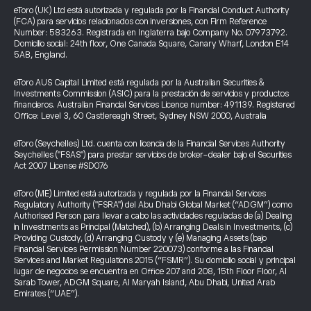
eToro (UK) Ltd está autorizada y regulada por la Financial Conduct Authority
(FCA) para servicios relacionados con inversiones, con Firm Reference
Number: 583263. Registrada en Inglaterra bajo Company No. 07973792.
Domicilio social: 24th floor, One Canada Square, Canary Wharf, London E14
5AB, England.
eToro AUS Capital Limited está regulada por la Australian Securities &
Investments Commission (ASIC) para la prestación de servicios y productos
financieros. Australian Financial Services Licence number: 491139. Registered
Office: Level 3, 60 Castlereagh Street, Sydney NSW 2000, Australia
eToro (Seychelles) Ltd. cuenta con licencia de la Financial Services Authority
Seychelles ("FSAS") para prestar servicios de broker-dealer bajo el Securities
Act 2007 License #SD076
eToro (ME) Limited está autorizada y regulada por la Financial Services
Regulatory Authority ("FSRA") del Abu Dhabi Global Market (“ADGM”) como
Authorised Person para llevar a cabo las actividades reguladas de (a) Dealing
in Investments as Principal (Matched), (b) Arranging Deals in Investments, (c)
Providing Custody, (d) Arranging Custody y (e) Managing Assets (bajo
Financial Services Permission Number 220073) conforme a las Financial
Services and Market Regulations 2015 (“FSMR”). Su domicilio social y principal
lugar de negocios se encuentra en Office 207 and 208, 15th Floor Floor, Al
Sarab Tower, ADGM Square, Al Maryah Island, Abu Dhabi, United Arab
Emirates (“UAE”).