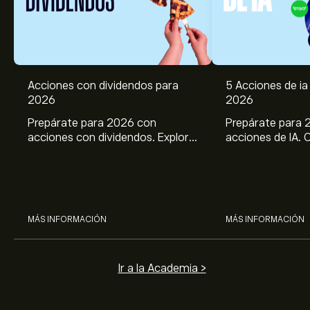
Acciones con dividendos para
5 Acciones de ia 
2026
2026
Prepárate para 2026 con
Prepárate para 
acciones con dividendos. Explora
acciones de IA. 
el potencial de J&J, Chevron,
potencial de Br
Coca Cola, Verizon, P&G y
ASML, AMD, SMCI
McDonald’s con el análisis
los análisis expe
experto de eToro.
MÁS INFORMACIÓN
MÁS INFORMACIÓN
Ir a la Academia >