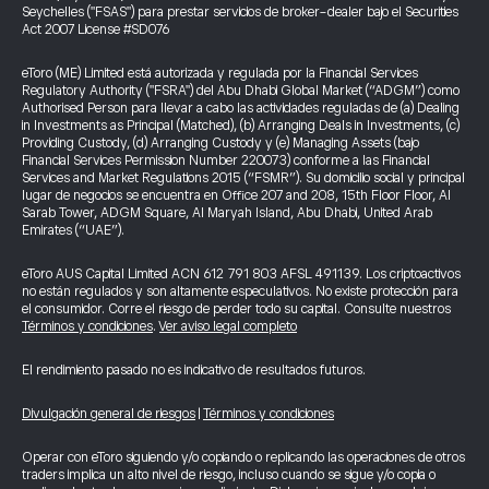
Seychelles ("FSAS") para prestar servicios de broker-dealer bajo el Securities
Act 2007 License #SD076
eToro (ME) Limited está autorizada y regulada por la Financial Services
Regulatory Authority ("FSRA") del Abu Dhabi Global Market (“ADGM”) como
Authorised Person para llevar a cabo las actividades reguladas de (a) Dealing
in Investments as Principal (Matched), (b) Arranging Deals in Investments, (c)
Providing Custody, (d) Arranging Custody y (e) Managing Assets (bajo
Financial Services Permission Number 220073) conforme a las Financial
Services and Market Regulations 2015 (“FSMR”). Su domicilio social y principal
lugar de negocios se encuentra en Office 207 and 208, 15th Floor Floor, Al
Sarab Tower, ADGM Square, Al Maryah Island, Abu Dhabi, United Arab
Emirates (“UAE”).
eToro AUS Capital Limited ACN 612 791 803 AFSL 491139. Los criptoactivos
no están regulados y son altamente especulativos. No existe protección para
el consumidor. Corre el riesgo de perder todo su capital. Consulte nuestros
Términos y condiciones
.
Ver aviso legal completo
El rendimiento pasado no es indicativo de resultados futuros.
Divulgación general de riesgos
|
Términos y condiciones
Operar con eToro siguiendo y/o copiando o replicando las operaciones de otros
traders implica un alto nivel de riesgo, incluso cuando se sigue y/o copia o