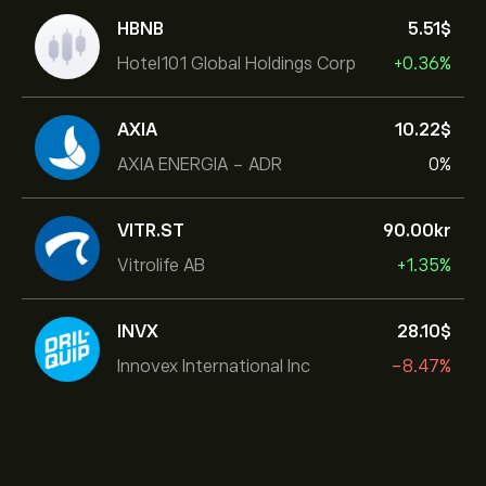
HBNB
5.51‎$‎
Hotel101 Global Holdings Corp
+0.36%
AXIA
10.22‎$‎
AXIA ENERGIA - ADR
0%
VITR.ST
90.00‎kr‎
Vitrolife AB
+1.35%
INVX
28.10‎$‎
Innovex International Inc
-8.47%