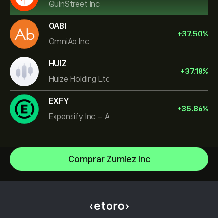
QuinStreet Inc
OABI
+
37.50
%
OmniAb Inc
HUIZ
+
37.18
%
Huize Holding Ltd
EXFY
+
35.86
%
Expensify Inc - A
Comprar Zumiez Inc
NVIDIA Corporation
Amazon.com Inc
Centro de ayuda
Microsoft
Cómo realizar un depósito
Cómo funciona el CopyTrading
Apple
Cómo retirar fondos
Inversión responsable