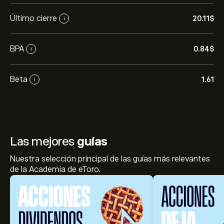
Último cierre
20.11‎$‎
i
BPA
0.84‎$‎
i
Beta
1.61
i
Las mejores
guías
Nuestra selección principal de las guías más relevantes
de la Academia de eToro.