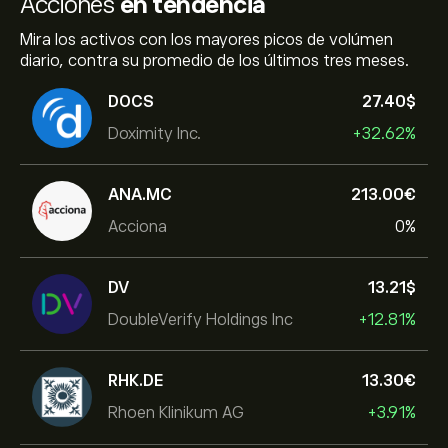
Acciones
en tendencia
Mira los activos con los mayores picos de volúmen
diario, contra su promedio de los últimos tres meses.
DOCS
27.40‎$‎
Doximity Inc.
+32.62%
ANA.MC
213.00‎€‎
Acciona
0%
DV
13.21‎$‎
DoubleVerify Holdings Inc
+12.81%
RHK.DE
13.30‎€‎
Rhoen Klinikum AG
+3.91%