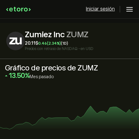
Iniciar sesión
Zumiez Inc
ZUMZ
20.11‎$‎
0.46
(2.34%)
(1D)
Precios con retraso de
NASDAQ
•
en USD
Gráfico de precios de ZUMZ
‎13.50‎
Mes pasado