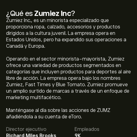
¿Qué es
Zumiez Inc
?
Zumiez Inc., es un minorista especializado que
proporciona ropa, calzado, accesorios y productos
dirigidos a la cultura juvenil. La empresa opera en
Estados Unidos, pero ha expandido sus operaciones a
Canadá y Europa.
Operando en el sector minorista-mayorista, Zumiez
ofrece una variedad de productos segmentados en
categorías que incluyen productos para deportes al aire
libre de acción. La empresa opera bajo los nombres
Zumiez, Fast Times y Blue Tomato. Zumiez promueve
un amplio surtido de marcas a través de un enfoque de
marketing multifacético.
El precio actual de las acciones de ZUMZ es de 20.11‎$‎.
Manténgase al día sobre las acciones de ZUMZ
añadiéndola a su cuenta de eToro.
Director ejecutivo
Empleados
El precio medio objetivo para las acciones de Zumiez
Richard Miles Brooks
9K