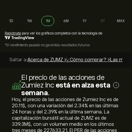
1D
1W
1M
6M
1Y
3Y
MAX
Regístrate
para ver los gráficos completos con la tecnología de
*El rendimiento pasado no garantiza resultados futuros.
Saltar a:
Acerca de ZUMZ >
¿Cómo comprar? >
Las mejor
El precio de las acciones de
Zumiez Inc
está en alza esta
i
semana
.
Hoy, el precio de las acciones de Zumiez Inc es de
20.11‎$‎, con una variación del ‎2.34‎% en las últimas
24 horas y del ‎2.39‎% en la última semana. La
capitalización bursátil actual de ZUMZ es de
339.3M‎$‎, con un volumen medio en los últimos
tres meses de 227633.21. El PER de las acciones