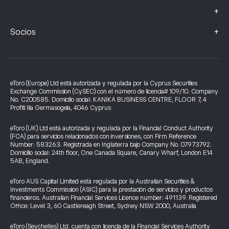
+
+
Socios
eToro (Europe) Ltd está autorizada y regulada por la Cyprus Securities
Exchange Commission (CySEC) con el número de licencia# 109/10. Company
No. C200585. Domicilio social: KANIKA BUSINESS CENTRE, FLOOR 7, 4
Profiti Ilia Germasogeia, 4046 Cyprus
eToro (UK) Ltd está autorizada y regulada por la Financial Conduct Authority
(FCA) para servicios relacionados con inversiones, con Firm Reference
Number: 583263. Registrada en Inglaterra bajo Company No. 07973792.
Domicilio social: 24th floor, One Canada Square, Canary Wharf, London E14
5AB, England.
eToro AUS Capital Limited está regulada por la Australian Securities &
Investments Commission (ASIC) para la prestación de servicios y productos
financieros. Australian Financial Services Licence number: 491139. Registered
Office: Level 3, 60 Castlereagh Street, Sydney NSW 2000, Australia
eToro (Seychelles) Ltd. cuenta con licencia de la Financial Services Authority