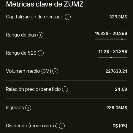
Métricas clave de ZUMZ
Capitalización de mercado
339.3M‎$‎
i
19.32‎$‎
-
20.26‎$‎
Rango de días
i
11.2‎$‎
-
31.39‎$‎
Rango de 52S
i
Volumen medio (3M)
227633.21
i
Relación precio/beneficio
24.08
i
Ingresos
938.06M‎$‎
i
Dividendo (rendimiento)
0‎$‎ (0%)
i