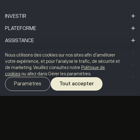
INVESTIR
PLATEFORME
ASSISTANCE
À PROPOS DE NOUS
Nous utilisons des cookies sur nos sites afin d'améliorer
votre expérience, et pour l'analyse le trafic, de sécurité et
MENTIONS LÉGALES
de marketing. Veuillez consultez notre
Politique de
cookies
ou allez dans Gérer les paramètres.
PARTENAIRES
Paramètres
Tout accepter
Les CFD sont des instruments complexes et présentent
un risque élevé de perdre de l'argent rapidement en
raison de l'effet de levier.
51% des comptes
SELECT YOUR LANGUAGE
d'investisseurs particuliers perdent de l'argent en
négociant des CFD avec ce fournisseur.
Vous devez
Français
savoir si vous comprenez le fonctionnement des CFD et