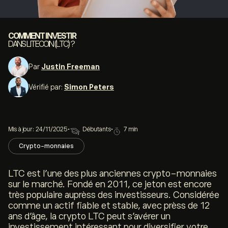
COMMENT INVESTIR
DANS LITECOIN (LTC) ?
Par
Justin Freeman
Vérifié par:
Simon Peters
Mis à jour: 24/11/2025
•
Débutants
•
7 min
Crypto-monnaies
LTC est l’une des plus anciennes crypto-monnaies
sur le marché. Fondé en 2011, ce jeton est encore
très populaire auprèss des investisseurs. Considérée
comme un actif fiable et stable, avec prèss de 12
ans d’âge, la crypto LTC peut s’avérer un
investissement intéressant pour diversifier votre