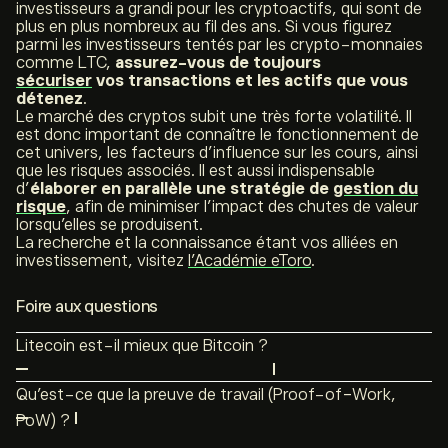
investisseurs a grandi pour les cryptoactifs, qui sont de
plus en plus nombreux au fil des ans. Si vous figurez
parmi les investisseurs tentés par les crypto-monnaies
comme LTC,
assurez-vous de toujours
sécuriser
vos transactions et les actifs que vous
détenez
.
Le marché des cryptos subit une très forte volatilité. Il
est donc important de connaître le fonctionnement de
cet univers, les facteurs d’influence sur les cours, ainsi
que les risques associés. Il est aussi indispensable
d’
élaborer en parallèle une stratégie de
gestion du
risque
, afin de minimiser l’impact des chutes de valeur
lorsqu’elles se produisent.
La recherche et la connaissance étant vos alliées en
investissement, visitez
l’Académie eToro
.
Foire aux questions
Litecoin est-il mieux que Bitcoin ?
Le réseau Litecoin se distingue de Bitcoin par sa
Qu’est-ce que la preuve de travail (
Proof-of-Work,
capacité à gérer un volume plus élevé de transactions,
PoW
) ?
résultant de la génération plus fréquente de blocs. En