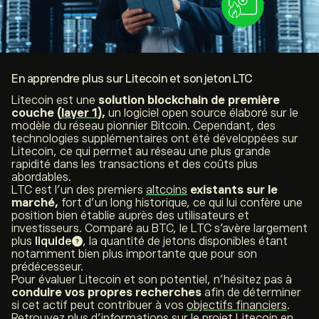
En apprendre plus sur Litecoin et son jeton LTC
Litecoin est une
solution
blockchain
de première
couche (
layer 1
),
un logiciel
open source
élaboré sur le
modèle du réseau pionnier Bitcoin. Cependant, des
technologies supplémentaires ont été développées sur
Litecoin, ce qui permet au réseau une plus grande
rapidité dans les transactions et des coûts plus
abordables.
LTC est l’un des premiers
altcoins
existants sur le
marché,
fort d’un long historique, ce qui lui confère une
position bien établie auprès des utilisateurs et
investisseurs. Comparé au BTC, le LTC s’avère largement
plus
liquide
, la quantité de jetons disponibles étant
notamment bien plus importante que pour son
prédécesseur.
Pour évaluer Litecoin et son potentiel, n’hésitez pas à
conduire vos propres recherches
afin de déterminer
si cet actif peut contribuer à vos
objectifs financiers
.
Retrouvez plus d’informations sur le projet Litecoin en