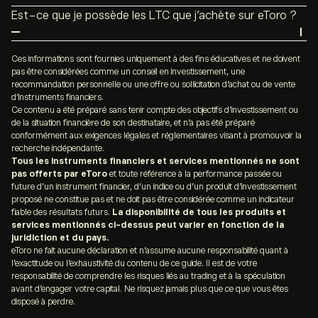
Litecoin, tout comme Bitcoin ou
Dogecoin
(DOGE),
outre, Litecoin offre des fonctionnalités avancées telles
Est-ce que je possède les LTC que j’achète sur eToro ?
fonctionne selon un mécanisme de consensus appelé «
que l’algorithme Scrypt, favorisant la décentralisation.
En accord avec les régulateurs financiers internationaux,
preuve de travail ». Ce protocole est utilisé au sein d’une
Intégré au protocole MimbleWimble, Litecoin vise à
certains comptes peuvent uniquement ouvrir des
Ces informations sont fournies uniquement à des fins éducatives et ne doivent
blockchain
pour valider les blocs de transactions, ce qui
améliorer les performances du réseau en permettant
pas être considérées comme un conseil en investissement, une
positions sur les cryptos par
CFD
(
Contrat de
nécessite la résolution d’algorithmes mathématiques
des transactions sécurisées et confidentielles. Malgré
recommandation personnelle ou une offre ou sollicitation d’achat ou de vente
Différence
). Ces instruments financiers signifient que
complexes de la part de mineurs et une grande
d’instruments financiers.
ces avantages,
Bitcoin
reste la crypto-monnaie
Ce contenu a été préparé sans tenir compte des objectifs d’investissement ou
vous ne possédez pas réellement l’actif sous-jacent
puissance informatique.
pionnière, souvent qualifiée d’« or numérique », avec
de la situation financière de son destinataire, et n’a pas été préparé
dans lequel vous investissez.
conformément aux exigences légales et réglementaires visant à promouvoir la
une adoption plus étendue par rapport à Litecoin, qui a
recherche indépendante.
Cette réponse dépend de votre situation géographique,
longtemps été perçu comme « l’argent numérique ».
Tous les instruments financiers et services mentionnés ne sont
ainsi que de l’entité eToro avec laquelle vous procédez.
pas offerts par eToro
et toute référence à la performance passée ou
future d’un instrument financier, d’un indice ou d’un produit d’investissement
Vérifiez les rubriques consacrées au sujet et les
proposé ne constitue pas et ne doit pas être considérée comme un indicateur
conditions d’utilisation et de vente associées à votre
fiable des résultats futurs.
La disponibilité de tous les produits et
pays.
services mentionnés ci-dessus peut varier en fonction de la
juridiction et du pays.
eToro ne fait aucune déclaration et n’assume aucune responsabilité quant à
l’exactitude ou l’exhaustivité du contenu de ce guide. Il est de votre
responsabilité de comprendre les risques liés au trading et à la spéculation
avant d’engager votre capital. Ne risquez jamais plus que ce que vous êtes
disposé à perdre.