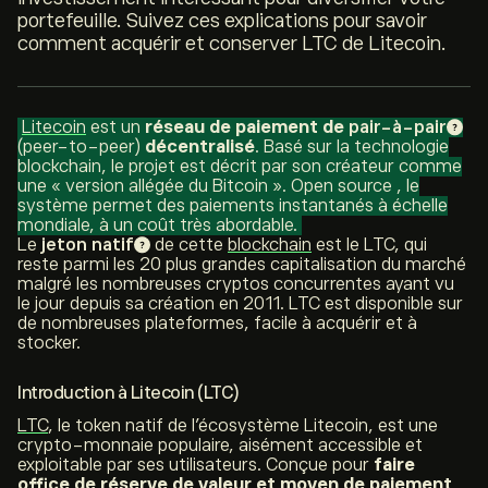
portefeuille. Suivez ces explications pour savoir
comment acquérir et conserver LTC de Litecoin.
Litecoin
est un
réseau de paiement de
pair-à-pair
(
peer-to-peer
)
décentralisé
. Basé sur la technologie
blockchain
, le projet est décrit par son créateur comme
une « version allégée du Bitcoin ».
Open source
, le
système permet des paiements instantanés à échelle
mondiale, à un coût très abordable.
Le
jeton natif
de cette
blockchain
est le LTC, qui
reste parmi les 20 plus grandes capitalisation du marché
malgré les nombreuses cryptos concurrentes ayant vu
le jour depuis sa création en 2011. LTC est disponible sur
de nombreuses plateformes, facile à acquérir et à
stocker.
Introduction à Litecoin (LTC)
LTC
, le
token
natif de l’écosystème Litecoin, est une
crypto-monnaie populaire, aisément accessible et
exploitable par ses utilisateurs. Conçue pour
faire
office de réserve de valeur et moyen de paiement
,