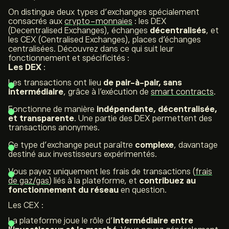
On distingue deux types d’
exchanges
spécialement
consacrés aux
crypto-monnaies
: les DEX
(
Decentralised Exchanges
), échanges
décentralisés
, et
les CEX (
Centralised Exchanges
), places d’échanges
centralisées. Découvrez dans ce qui suit leur
fonctionnement et spécificités :
Les DEX
:
Les transactions ont lieu
de pair-à-pair, sans
intermédiaire
, grâce à l’exécution de
smart contracts
.
Fonctionne de manière
indépendante, décentralisée,
et transparente
. Une partie des DEX permettent des
transactions anonymes.
Ce type d’
exchange
peut paraître
complexe
, davantage
destiné aux investisseurs expérimentés.
Vous payez uniquement les frais de transactions (
frais
de gaz/gas
) liés à la plateforme, et
contribuez au
fonctionnement du réseau
en question.
Les CEX :
La plateforme joue le rôle d’
intermédiaire entre