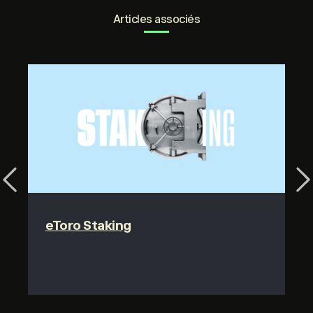
Articles associés
Previous
Ne
eToro Staking