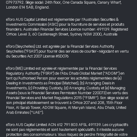
07973792. Siège social: 24th floor, One Canada Square, Canary Wharf,
London E14 5AB, England.
eToro AUS Capital Limited est réglementée par l’Australian Securities &
Investments Commission (ASIC) pour la fourniture de services et produits
financiers. Australian Financial Services Licence number: 491139. Registered
Office: Level 3, 60 Castlereagh Street, Sydney NSW 2000, Australia
eToro (Seychelles) Ltd. est agréée par la Financial Services Authority
Seychelles ("FSAS") pour fournir des services de courtier-négociant en vertu
du Securities Act 2007 License #SD076
eToro (ME) Limited est agréée et réglementée par la Financial Services
Regulatory Authority ("FSRA") de l’Abu Dhabi Global Market (“ADGM”) en
tant qu’Authorised Person pour exercer les activités réglementées de (a)
Dealing in Investments as Principal (Matched), (b) Arranging Deals in
Investments, (c) Providing Custody, (d) Arranging Custody et (e) Managing
Assets (sous le Financial Services Permission Number 220073) en vertu des
Financial Services and Market Regulations 2015 (“FSMR”). Son siège social et
son principal établissement se trouvent à Office 207 and 208, 15th Floor
Floor, Al Sarab Tower, ADGM Square, Al Maryah Island, Abu Dhabi, United
Arab Emirates (“UAE”).
eToro AUS Capital Limited ACN 612 791 803 AFSL 491139. Les cryptoactifs
ne sont pas réglementés et sont hautement spéculatifs. Il n’existe aucune
protection des consommateurs. Vous risquez de perdre l’intégralité de votre