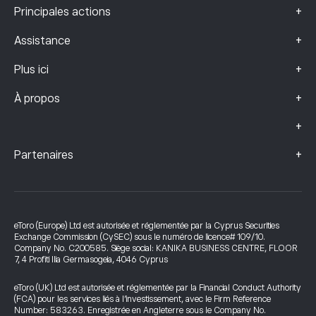
+
Principales actions
+
Assistance
+
Plus ici
+
À propos
+
+
Partenaires
eToro (Europe) Ltd est autorisée et réglementée par la Cyprus Securities
Exchange Commission (CySEC) sous le numéro de licence# 109/10.
Company No. C200585. Siège social: KANIKA BUSINESS CENTRE, FLOOR
7, 4 Profiti Ilia Germasogeia, 4046 Cyprus
eToro (UK) Ltd est autorisée et réglementée par la Financial Conduct Authority
(FCA) pour les services liés à l’investissement, avec le Firm Reference
Number: 583263. Enregistrée en Angleterre sous le Company No.