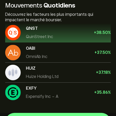
Mouvements
Quotidiens
Découvrez les facteurs les plus importants qui
impactent le marché boursier.
QNST
+
38.50
%
QuinStreet Inc
OABI
+
37.50
%
OmniAb Inc
HUIZ
+
37.18
%
Huize Holding Ltd
EXFY
+
35.86
%
Expensify Inc - A