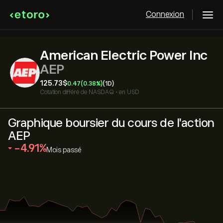
Connexion
American Electric Power Inc
AEP
125.73‎$‎
0.47
(0.38%)
(1D)
Cotation différé de
NASDAQ
•
en USD
Graphique boursier du cours de l'action
AEP
‎-4.91‎
Mois passé