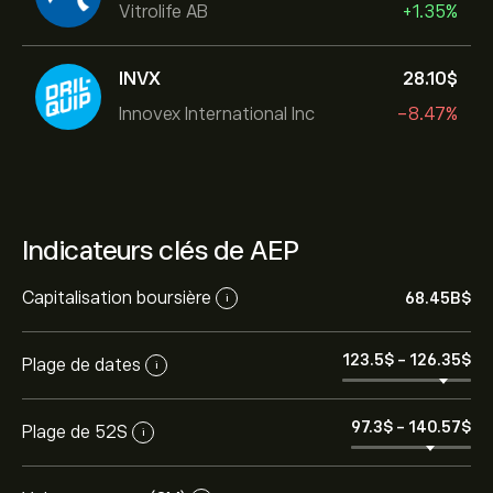
Vitrolife AB
+1.35%
INVX
28.10‎$‎
Innovex International Inc
-8.47%
Indicateurs clés de AEP
Capitalisation boursière
68.45B‎$‎
i
123.5‎$‎
-
126.35‎$‎
Plage de dates
i
97.3‎$‎
-
140.57‎$‎
Plage de 52S
i