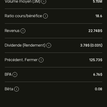
Volume moyen (3M)
5.15M
i
Ratio cours/bénéfice
18.6
i
Revenus
22.74B‎$‎
i
Dividende (Rendement)
3.78‎$‎ (0.03%)
i
Précédent. Fermer
125.73‎$‎
i
BPA
6.76‎$‎
i
Bêta
0.08
i