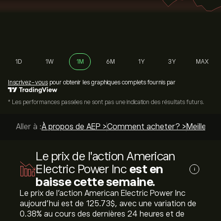
1D
1W
1M
6M
1Y
3Y
MAX
Inscrivez-vous
pour obtenir les graphiques complets fournis par
* Les performances passées ne sont pas une indication des résultats futurs.
Aller à :
À propos de AEP >
Comment acheter? >
Meilleurs 
Le prix de l'action American
Electric Power Inc
est en
i
baisse cette semaine.
Le prix de l'action American Electric Power Inc
aujourd'hui est de 125.73‎$‎, avec une variation de
‎0.38‎% au cours des dernières 24 heures et de