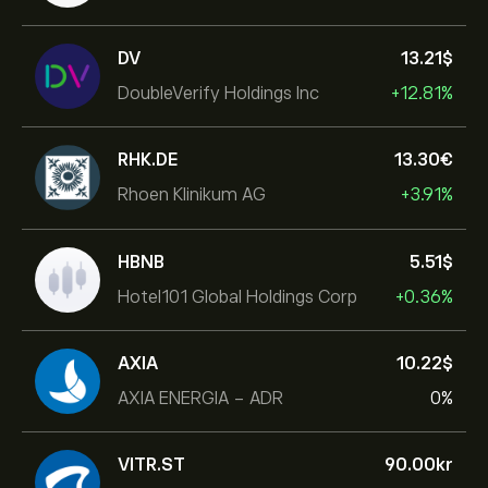
DV
13.21‎$‎
DoubleVerify Holdings Inc
+12.81%
RHK.DE
13.30‎€‎
Rhoen Klinikum AG
+3.91%
HBNB
5.51‎$‎
Hotel101 Global Holdings Corp
+0.36%
AXIA
10.22‎$‎
AXIA ENERGIA - ADR
0%
VITR.ST
90.00‎kr‎