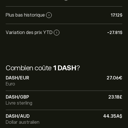
Plus bas historique
17.12‎$‎
i
Variation des prix YTD
-27.81‎$‎
i
Combien coûte
1 DASH
?
DASH/EUR
27.06‎€‎
Euro
DASH/GBP
23.18‎£‎
Livre sterling
DASH/AUD
44.35‎A$‎
Dollar australien