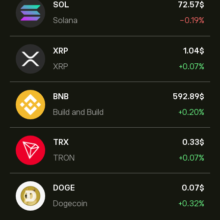
SOL
72.57‎$‎
Solana
-0.19%
XRP
1.04‎$‎
XRP
+0.07%
BNB
592.89‎$‎
Build and Build
+0.20%
TRX
0.33‎$‎
TRON
+0.07%
DOGE
0.07‎$‎
Dogecoin
+0.32%