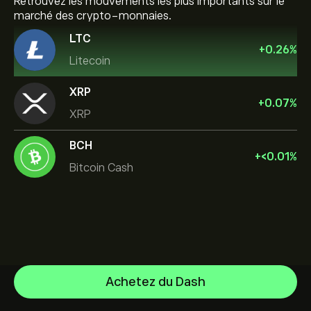
Retrouvez les mouvements les plus importants sur le
marché des crypto-monnaies.
LTC
+
0.26
%
Litecoin
XRP
+
0.07
%
XRP
BCH
+
‎<‎0.01
%
Bitcoin Cash
Achetez du Dash
Bitcoin
Ethereum