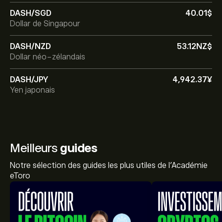
DASH/SGD
40.01‎$‎
Dollar de Singapour
DASH/NZD
53.12‎NZ$‎
Dollar néo-zélandais
DASH/JPY
4,942.37‎¥‎
Yen japonais
Meilleurs
guides
Notre sélection des guides les plus utiles de l'Académie
eToro