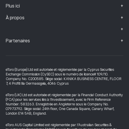
+
Plus ici
+
À propos
+
+
Partenaires
eToro (Europe) Ltd est autorisée et réglementée par la Cyprus Securities
Exchange Commission (CySEC) sous le numéro de licence# 109/10.
Company No. C200585. Siège social: KANIKA BUSINESS CENTRE, FLOOR
7, 4 Profiti Ilia Germasogeia, 4046 Cyprus
eToro (UK) Ltd est autorisée et réglementée par la Financial Conduct Authority
(FCA) pour les services liés à l’investissement, avec le Firm Reference
Number: 583263. Enregistrée en Angleterre sous le Company No.
07973792. Siège social: 24th floor, One Canada Square, Canary Wharf,
London E14 5AB, England.
eToro AUS Capital Limited est réglementée par l’Australian Securities &