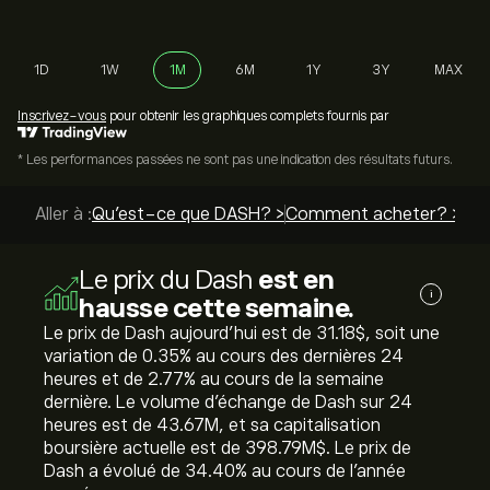
1D
1W
1M
6M
1Y
3Y
MAX
Inscrivez-vous
pour obtenir les graphiques complets fournis par
* Les performances passées ne sont pas une indication des résultats futurs.
Aller à :
Qu’est-ce que DASH? >
Comment acheter? >
Mei
Le prix du Dash
est en
i
hausse cette semaine.
Le prix de Dash aujourd'hui est de 31.18‎$‎, soit une
variation de ‎0.35‎% au cours des dernières 24
heures et de ‎2.77‎% au cours de la semaine
dernière. Le volume d'échange de Dash sur 24
heures est de 43.67M, et sa capitalisation
boursière actuelle est de 398.79M‎$‎. Le prix de
Dash a évolué de ‎34.40‎% au cours de l'année