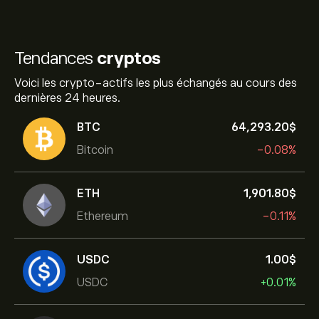
Tendances
cryptos
Voici les crypto-actifs les plus échangés au cours des
dernières 24 heures.
BTC
64,293.20‎$‎
Bitcoin
-0.08%
ETH
1,901.80‎$‎
Ethereum
-0.11%
USDC
1.00‎$‎
USDC
+0.01%