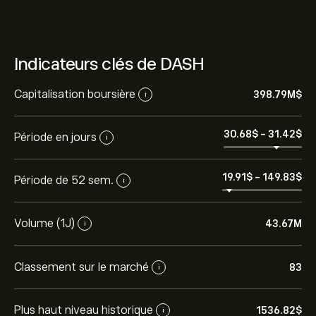
Indicateurs clés de DASH
Capitalisation boursière
398.79M‎$‎
i
30.68‎$‎
-
31.42‎$‎
Période en jours
i
19.91‎$‎
-
149.83‎$‎
Période de 52 sem.
i
Volume (1J)
43.67M
i
Classement sur le marché
83
i
Plus haut niveau historique
1536.82‎$‎
i