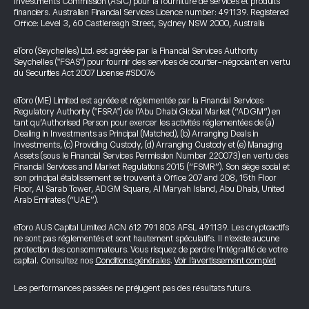
Investments Commission (ASIC) pour la fourniture de services et produits
financiers. Australian Financial Services Licence number: 491139. Registered
Office: Level 3, 60 Castlereagh Street, Sydney NSW 2000, Australia
eToro (Seychelles) Ltd. est agréée par la Financial Services Authority
Seychelles ("FSAS") pour fournir des services de courtier-négociant en vertu
du Securities Act 2007 License #SD076
eToro (ME) Limited est agréée et réglementée par la Financial Services
Regulatory Authority ("FSRA") de l’Abu Dhabi Global Market (“ADGM”) en
tant qu’Authorised Person pour exercer les activités réglementées de (a)
Dealing in Investments as Principal (Matched), (b) Arranging Deals in
Investments, (c) Providing Custody, (d) Arranging Custody et (e) Managing
Assets (sous le Financial Services Permission Number 220073) en vertu des
Financial Services and Market Regulations 2015 (“FSMR”). Son siège social et
son principal établissement se trouvent à Office 207 and 208, 15th Floor
Floor, Al Sarab Tower, ADGM Square, Al Maryah Island, Abu Dhabi, United
Arab Emirates (“UAE”).
eToro AUS Capital Limited ACN 612 791 803 AFSL 491139. Les cryptoactifs
ne sont pas réglementés et sont hautement spéculatifs. Il n’existe aucune
protection des consommateurs. Vous risquez de perdre l’intégralité de votre
capital. Consultez nos
Conditions générales
.
Voir l’avertissement complet
Les performances passées ne préjugent pas des résultats futurs.