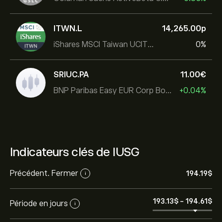
ITWN.L
14,265.00‎p‎
iShares MSCI Taiwan UCITS ETF
0%
SRIUC.PA
11.00‎€‎
BNP Paribas Easy EUR Corp Bond SRI Fossil Free Ult
+0.04%
Indicateurs clés de IUSG
Précédent. Fermer
194.19‎$‎
i
193.13‎$‎
-
194.61‎$‎
Période en jours
i