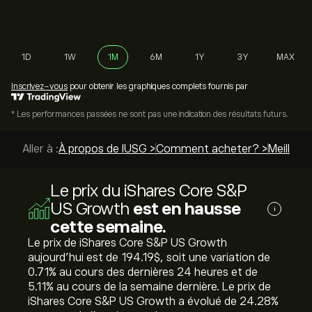
1D
1W
1M
6M
1Y
3Y
MAX
Inscrivez-vous
pour obtenir les graphiques complets fournis par
* Les performances passées ne sont pas une indication des résultats futurs.
Aller à :
À propos de IUSG >
Comment acheter? >
Meilleurs
Le prix du iShares Core S&P
US Growth
est en hausse
i
cette semaine.
Le prix de iShares Core S&P US Growth
aujourd'hui est de 194.19‎$‎, soit une variation de
‎0.71‎% au cours des dernières 24 heures et de
‎5.11‎% au cours de la semaine dernière. Le prix de
iShares Core S&P US Growth a évolué de ‎24.28‎%