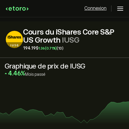
Connexion
Cours du iShares Core S&P
US Growth
IUSG
194.19‎$‎
1.36
(0.71%)
(1D)
Graphique de prix de IUSG
‎4.46‎
Mois passé