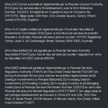
eToro (UK) Ltd est autorisée et réglementée par la Financial Conduct Authority
(FCA) pour les services liés à l’investissement, avec le Firm Reference
Number: 583263. Enregistrée en Angleterre sous le Company No.
07973792. Siège social: 24th floor, One Canada Square, Canary Wharf,
London E14 5AB, England.
eToro AUS Capital Limited est réglementée par l’Australian Securities &
Investments Commission (ASIC) pour la fourniture de services et produits
financiers. Australian Financial Services Licence number: 491139. Registered
Office: Level 3, 60 Castlereagh Street, Sydney NSW 2000, Australia
eToro (Seychelles) Ltd. est agréée par la Financial Services Authority
Seychelles ("FSAS") pour fournir des services de courtier-négociant en vertu
du Securities Act 2007 License #SD076
eToro (ME) Limited est agréée et réglementée par la Financial Services
Regulatory Authority ("FSRA") de l’Abu Dhabi Global Market (“ADGM”) en
tant qu’Authorised Person pour exercer les activités réglementées de (a)
Dealing in Investments as Principal (Matched), (b) Arranging Deals in
Investments, (c) Providing Custody, (d) Arranging Custody et (e) Managing
Assets (sous le Financial Services Permission Number 220073) en vertu des
Financial Services and Market Regulations 2015 (“FSMR”). Son siège social et
son principal établissement se trouvent à Office 207 and 208, 15th Floor
Floor, Al Sarab Tower, ADGM Square, Al Maryah Island, Abu Dhabi, United
Arab Emirates (“UAE”).