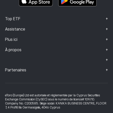
+
Top ETF
+
Assistance
+
Plus ici
+
À propos
+
+
Partenaires
eToro (Europe) Ltd est autorisée et réglementée par la Cyprus Securities
Exchange Commission (CySEC) sous le numéro de licence# 109/10.
Company No. C200585. Siège social: KANIKA BUSINESS CENTRE, FLOOR
7, 4 Profiti Ilia Germasogeia, 4046 Cyprus