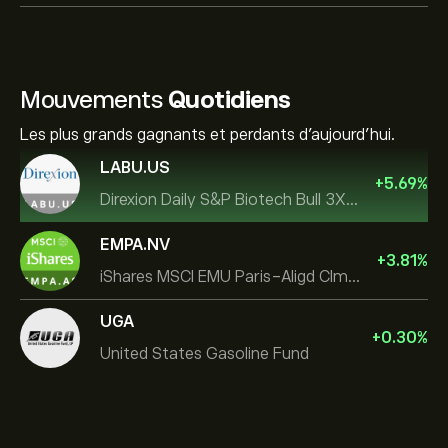
Mouvements
Quotidiens
Les plus grands gagnants et perdants d'aujourd'hui.
LABU.US
+
5.69
%
Direxion Daily S&P Biotech Bull 3X ETF
EMPA.NV
+
3.81
%
iShares MSCI EMU Paris-Aligd Clmt UCITS ETF EUR A
UGA
+
0.30
%
United States Gasoline Fund