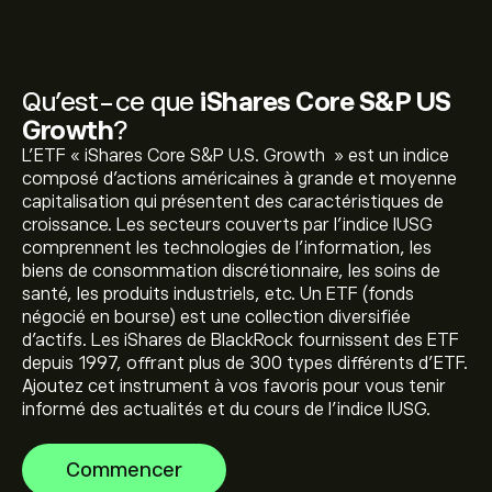
Qu’est-ce que
iShares Core S&P US
Growth
?
L'ETF « iShares Core S&P U.S. Growth » est un indice
composé d'actions américaines à grande et moyenne
capitalisation qui présentent des caractéristiques de
Le prix actuel de IUSG est de 194.19‎$‎
croissance. Les secteurs couverts par l'indice IUSG
comprennent les technologies de l'information, les
biens de consommation discrétionnaire, les soins de
santé, les produits industriels, etc. Un ETF (fonds
Le plus haut niveau historique de iShares Core S&P US
négocié en bourse) est une collection diversifiée
Growth est de 195.63‎$‎ de dollars
d'actifs. Les iShares de BlackRock fournissent des ETF
depuis 1997, offrant plus de 300 types différents d'ETF.
Ajoutez cet instrument à vos favoris pour vous tenir
Sélectionnez l'échelle de temps « 1D » ou « 1W » sur le
informé des actualités et du cours de l'indice IUSG.
graphique eToro et effectuez un zoom arrière pour voir
les mouvements historiques de prix de iShares Core
Commencer
S&P US Growth. Le prix de iShares Core S&P US
Pour acheter IUSG, visitez la page "iShares Core S&P