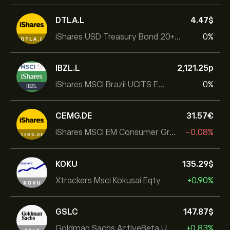
DTLA.L
4.47‎$‎
iShares USD Treasury Bond 20+yr UCITS ETF
0%
IBZL.L
2,121.25‎p‎
iShares MSCI Brazil UCITS ETF (Dist)
0%
CEMG.DE
31.57‎€‎
iShares MSCI EM Consumer Growth UCITS ETF
-0.08%
KOKU
135.29‎$‎
Xtrackers Msci Kokusai Eqty
+0.90%
GSLC
147.87‎$‎
Goldman Sachs ActiveBeta U.S. Large Cap Equity ETF
+0.83%