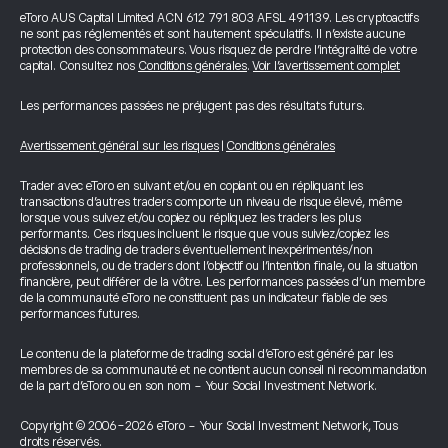
eToro AUS Capital Limited ACN 612 791 803 AFSL 491139. Les cryptoactifs
ne sont pas réglementés et sont hautement spéculatifs. Il n’existe aucune
protection des consommateurs. Vous risquez de perdre l’intégralité de votre
capital. Consultez nos
Conditions générales
.
Voir l’avertissement complet
Les performances passées ne préjugent pas des résultats futurs.
Avertissement général sur les risques
|
Conditions générales
Trader avec eToro en suivant et/ou en copiant ou en répliquant les
transactions d’autres traders comporte un niveau de risque élevé, même
lorsque vous suivez et/ou copiez ou répliquez les traders les plus
performants. Ces risques incluent le risque que vous suiviez/copiez les
décisions de trading de traders éventuellement inexpérimentés/non
professionnels, ou de traders dont l’objectif ou l’intention finale, ou la situation
financière, peut différer de la vôtre. Les performances passées d’un membre
de la communauté eToro ne constituent pas un indicateur fiable de ses
performances futures.
Le contenu de la plateforme de trading social d’eToro est généré par les
membres de sa communauté et ne contient aucun conseil ni recommandation
de la part d’eToro ou en son nom - Your Social Investment Network.
Copyright © 2006-2026 eToro - Your Social Investment Network, Tous
droits réservés.