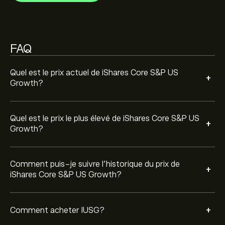
Growth a oscillé entre 37.94‎$‎ au cours de la dernière
US Growth (IUSG)" sur le site eToro. Une fois que vous
année.
avez créé un compte et déposé des fonds, cliquez sur
le bouton « Trade » et décidez du montant de iShares
Core S&P US Growth que vous voulez acheter. Vous
FAQ
pouvez également passer un ordre qui achètera IUSG à
un prix spécifique dans le futur.
Quel est le prix actuel de iShares Core S&P US
+
Growth?
Quel est le prix le plus élevé de iShares Core S&P US
+
Growth?
Comment puis-je suivre l’historique du prix de
+
iShares Core S&P US Growth?
+
Comment acheter IUSG?