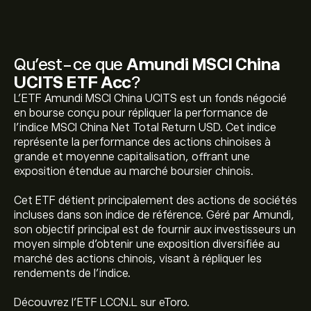
Qu’est-ce que
Amundi MSCI China
UCITS ETF Acc
?
L'ETF Amundi MSCI China UCITS est un fonds négocié
en bourse conçu pour répliquer la performance de
l'indice MSCI China Net Total Return USD. Cet indice
représente la performance des actions chinoises à
grande et moyenne capitalisation, offrant une
exposition étendue au marché boursier chinois.
Cet ETF détient principalement des actions de sociétés
incluses dans son indice de référence. Géré par Amundi,
son objectif principal est de fournir aux investisseurs un
Le prix actuel de LCCN.L est de 21.5700‎$‎
moyen simple d'obtenir une exposition diversifiée au
marché des actions chinois, visant à répliquer les
rendements de l'indice.
Le plus haut niveau historique de Amundi MSCI China
Découvrez l'ETF LCCN.L sur eToro.
UCITS ETF Acc est de 25.2100‎$‎ de dollars