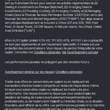
tant qu’Authorised Person pour exercer les activités réglementées de (a)
Dealing in Investments as Principal (Matched), (b) Arranging Deals in
Investments, (c) Providing Custody, (d) Arranging Custody et (e) Managing
Assets (sous le Financial Services Permission Number 220073) en vertu des
Financial Services and Market Regulations 2015 (“FSMR”). Son siège social et
son principal établissement se trouvent à Office 207 and 208, 15th Floor
Floor, Al Sarab Tower, ADGM Square, Al Maryah Island, Abu Dhabi, United
Arab Emirates (“UAE”).
eToro AUS Capital Limited ACN 612 791 803 AFSL 491139. Les cryptoactifs
ne sont pas réglementés et sont hautement spéculatifs. Il n’existe aucune
protection des consommateurs. Vous risquez de perdre l’intégralité de votre
capital. Consultez nos
Conditions générales
.
Voir l’avertissement complet
Les performances passées ne préjugent pas des résultats futurs.
Avertissement général sur les risques
|
Conditions générales
Trader avec eToro en suivant et/ou en copiant ou en répliquant les
transactions d’autres traders comporte un niveau de risque élevé, même
lorsque vous suivez et/ou copiez ou répliquez les traders les plus
performants. Ces risques incluent le risque que vous suiviez/copiez les
décisions de trading de traders éventuellement inexpérimentés/non
professionnels, ou de traders dont l’objectif ou l’intention finale, ou la situation
financière, peut différer de la vôtre. Les performances passées d’un membre
de la communauté eToro ne constituent pas un indicateur fiable de ses