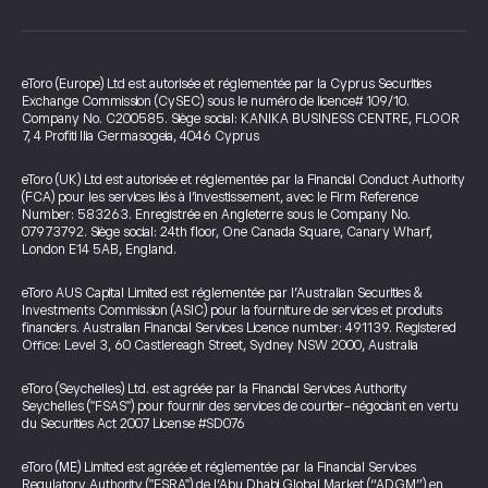
eToro (Europe) Ltd est autorisée et réglementée par la Cyprus Securities
Exchange Commission (CySEC) sous le numéro de licence# 109/10.
Company No. C200585. Siège social: KANIKA BUSINESS CENTRE, FLOOR
7, 4 Profiti Ilia Germasogeia, 4046 Cyprus
eToro (UK) Ltd est autorisée et réglementée par la Financial Conduct Authority
(FCA) pour les services liés à l’investissement, avec le Firm Reference
Number: 583263. Enregistrée en Angleterre sous le Company No.
07973792. Siège social: 24th floor, One Canada Square, Canary Wharf,
London E14 5AB, England.
eToro AUS Capital Limited est réglementée par l’Australian Securities &
Investments Commission (ASIC) pour la fourniture de services et produits
financiers. Australian Financial Services Licence number: 491139. Registered
Office: Level 3, 60 Castlereagh Street, Sydney NSW 2000, Australia
eToro (Seychelles) Ltd. est agréée par la Financial Services Authority
Seychelles ("FSAS") pour fournir des services de courtier-négociant en vertu
du Securities Act 2007 License #SD076
eToro (ME) Limited est agréée et réglementée par la Financial Services
Regulatory Authority ("FSRA") de l’Abu Dhabi Global Market (“ADGM”) en