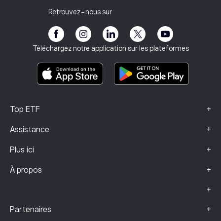
Rapport fiscal
Inviter un ami
Nos bureaux
Vulnérabilité des clients
Réglementation
Retrouvez-nous sur
eToro Académie
Programme d'affiliation
Accessibilité
Avertissement sur les risques
Club eToro
Mentions légales
Conditions générales
Assurance investissement
Téléchargez notre application sur les plateformes
Documents d’information clés
Smart Portfolios
Données sur les plaintes (clients FCA)
+
Top ETF
+
Assistance
+
Plus ici
+
À propos
+
+
Partenaires