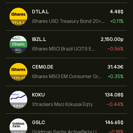
DTLA.L
4.48‎$‎
iShares USD Treasury Bond 20+yr UCITS ETF
+0.11%
IBZL.L
2,150.00‎p‎
iShares MSCI Brazil UCITS ETF (Dist)
-0.56%
CEMG.DE
31.43‎€‎
iShares MSCI EM Consumer Growth UCITS ETF
+0.35%
KOKU
134.08‎$‎
Xtrackers Msci Kokusai Eqty
-0.44%
GSLC
146.65‎$‎
Goldman Sachs ActiveBeta U.S. Large Cap Equity ETF
-0.18%