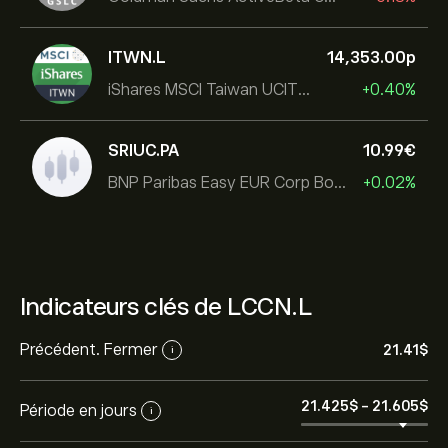
ITWN.L
14,353.00‎p‎
iShares MSCI Taiwan UCITS ETF
+0.40%
SRIUC.PA
10.99‎€‎
BNP Paribas Easy EUR Corp Bond SRI Fossil Free Ult
+0.02%
Indicateurs clés de LCCN.L
Précédent. Fermer
21.41‎$‎
i
21.425‎$‎
-
21.605‎$‎
Période en jours
i