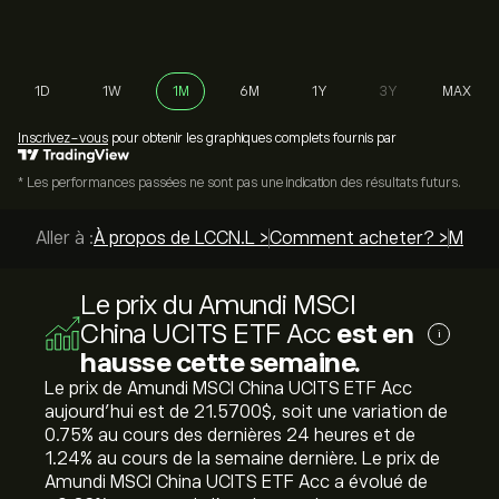
1D
1W
1M
6M
1Y
3Y
MAX
Inscrivez-vous
pour obtenir les graphiques complets fournis par
* Les performances passées ne sont pas une indication des résultats futurs.
Aller à :
À propos de LCCN.L >
Comment acheter? >
Meille
Le prix du Amundi MSCI
China UCITS ETF Acc
est en
i
hausse cette semaine.
Le prix de Amundi MSCI China UCITS ETF Acc
aujourd'hui est de 21.5700‎$‎, soit une variation de
‎0.75‎% au cours des dernières 24 heures et de
‎1.24‎% au cours de la semaine dernière. Le prix de
Amundi MSCI China UCITS ETF Acc a évolué de