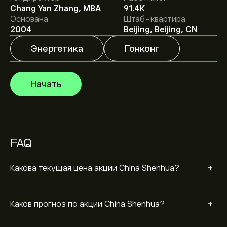
Chang Yan Zhang, MBA
91.4K
чтобы получить подробные прогнозы и целевые
Основана
Штаб-квартира
цены от аналитиков.
Аналитики предоставляют прогнозы по акции China
2004
Beijing, Beijing, CN
Shenhua, основываясь на рыночных тенденциях,
финансовых отчетах и предполагаемом росте.
Энергетика
Гонконг
Ознакомьтесь с последним прогнозом для будущих
Рыночная капитализация China Shenhua — это
изменений цены.
853.95B‎$‎
Начать
FAQ
+
Какова текущая цена акции China Shenhua?
+
Каков прогноз по акции China Shenhua?