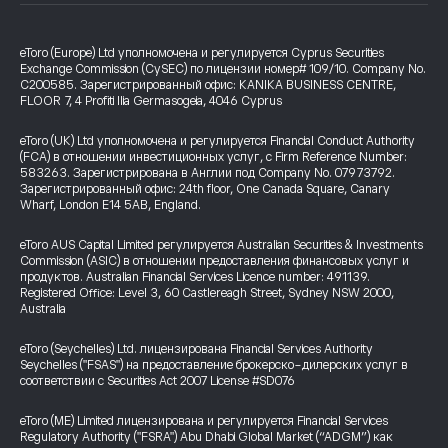
eToro (Europe) Ltd уполномочена и регулируется Cyprus Securities
Exchange Commission (CySEC) по лицензии номер# 109/10. Company No.
C200585. Зарегистрированный офис: KANIKA BUSINESS CENTRE,
FLOOR 7, 4 Profiti Ilia Germasogeia, 4046 Cyprus
eToro (UK) Ltd уполномочена и регулируется Financial Conduct Authority
(FCA) в отношении инвестиционных услуг, с Firm Reference Number:
583263. Зарегистрирована в Англии под Company No. 07973792.
Зарегистрированный офис: 24th floor, One Canada Square, Canary
Wharf, London E14 5AB, England.
eToro AUS Capital Limited регулируется Australian Securities & Investments
Commission (ASIC) в отношении предоставления финансовых услуг и
продуктов. Australian Financial Services Licence number: 491139.
Registered Office: Level 3, 60 Castlereagh Street, Sydney NSW 2000,
Australia
eToro (Seychelles) Ltd. лицензирована Financial Services Authority
Seychelles ("FSAS") на предоставление брокерско-дилерских услуг в
соответствии с Securities Act 2007 License #SD076
eToro (ME) Limited лицензирована и регулируется Financial Services
Regulatory Authority ("FSRA") Abu Dhabi Global Market (“ADGM”) как