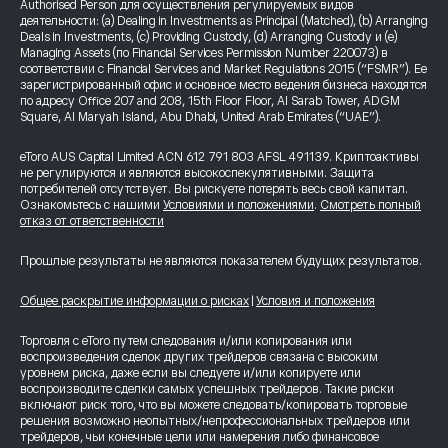
Authorised Person для осуществления регулируемых видов
деятельности: (a) Dealing in Investments as Principal (Matched), (b) Arranging
Deals in Investments, (c) Providing Custody, (d) Arranging Custody и (e)
Managing Assets (по Financial Services Permission Number 220073) в
соответствии с Financial Services and Market Regulations 2015 (“FSMR”). Ее
зарегистрированный офис и основное место ведения бизнеса находятся
по адресу Office 207 and 208, 15th Floor Floor, Al Sarab Tower, ADGM
Square, Al Maryah Island, Abu Dhabi, United Arab Emirates (“UAE”).
eToro AUS Capital Limited ACN 612 791 803 AFSL 491139. Криптоактивы
не регулируются и являются высокоспекулятивными. Защита
потребителей отсутствует. Вы рискуете потерять весь свой капитал.
Ознакомьтесь с нашими
Условиями и положениями
.
Смотреть полный
отказ от ответственности
Прошлые результаты не являются показателем будущих результатов.
Общее раскрытие информации о рисках
|
Условия и положения
Торговля с eToro путем следования и/или копирования или
воспроизведения сделок других трейдеров связана с высоким
уровнем риска, даже если вы следуете и/или копируете или
воспроизводите сделки самых успешных трейдеров. Такие риски
включают риск того, что вы можете следовать/копировать торговые
решения возможно неопытных/непрофессиональных трейдеров или
трейдеров, чьи конечные цели или намерения либо финансовое