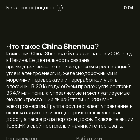
Бета-коэффициент
-0.04
i
Что такое
China Shenhua
?
Компания China Shenhua была основана в 2004 году
в Пекине. Ее деятельность связана
преимущественно с производством и реализацией
угля и электроэнергии, железнодорожными и
морскими перевозками и переработкой угля в
олефины. В 2016 году объем продаж угля составил
394,9 млн тонн, а управляемые и эксплуатируемые
ею электростанции выработали 56.288 МВт
электроэнергии. Группа осуществляет управление и
Текущая цена акции 1088.HK составляет 42.92‎$‎.
эксплуатацию сети концентрических железных
дорог, а также ряда портов и доков. Включите акции
1088.HK в свой портфель и начинайте торговать.
Средняя целевая цена акции China Shenhua
Гендиректор
Работники
составляет 42.92‎$‎.
Зарегистрируйтесь
на eToro,