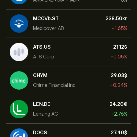
MCOVb.ST
238.50‎kr‎
Medicover AB
-1.65%
ATS.US
21.12‎$‎
ATS Corp
-0.05%
CHYM
29.03‎$‎
Chime Financial Inc
-0.24%
LEN.DE
24.20‎€‎
Lenzing AG
+2.76%
DOCS
27.40‎$‎