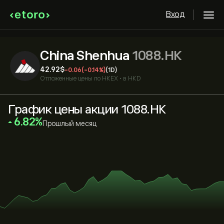
Вход
China Shenhua
1088.HK
42.92‎$‎
-0.06
(-0.14%)
(1D)
Отложенные цены по
HKEX
•
в HKD
График цены акции 1088.HK
‎6.82‎
Прошлый месяц