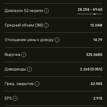
28.25‎$‎
-
49.6‎$‎
Диапазон 52 недели
i
Средний объем (3М)
13.34M
i
Отношение цены к доходу
14.79
i
Выручка
325.06B‎$‎
i
Дивиденды
2.26‎$‎ (0.05%)
i
Пред. закрытие
42.98‎$‎
i
EPS
2.91‎$‎
i