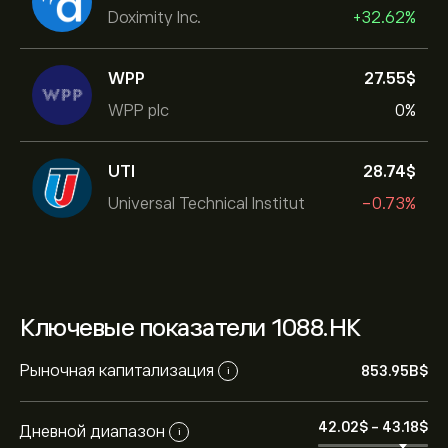
Doximity Inc.
+32.62%
WPP
27.55‎$‎
WPP plc
0%
UTI
28.74‎$‎
Universal Technical Institut
-0.73%
Ключевые показатели 1088.HK
Рыночная капитализация
853.95B‎$‎
i
42.02‎$‎
-
43.18‎$‎
Дневной диапазон
i