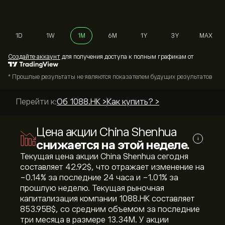
1D
1W
1M
6M
1Y
3Y
MAX
Cоздайте аккаунт
для получения доступа к полным графикам от
* Прошлые результаты не являются показателем будущих результатов
Перейти к:
Об 1088.HK >
Как купить? >
Цена акции China Shenhua
i
снижается на этой неделе.
Текущая цена акции China Shenhua сегодня
составляет 42.92‎$‎, что отражает изменение на
‎-0.14‎% за последние 24 часа и ‎-1.01‎% за
прошлую неделю. Текущая рыночная
капитализация компании 1088.HK составляет
853.95B‎$‎, со средним объемом за последние
три месяца в размере 13.34M. У акции