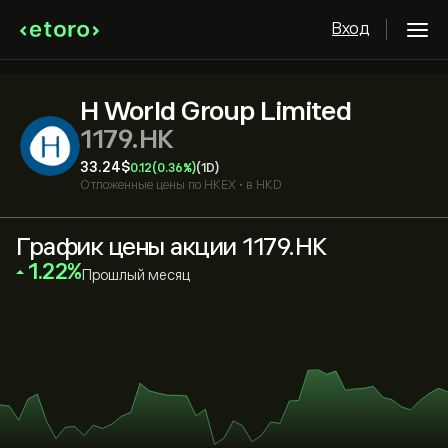
Вход
H World Group Limited
1179.HK
33.24‎$‎
0.12
(0.36%)
(1D)
Отложенные цены по
HKEX
•
в HKD
График цены акции 1179.HK
‎1.22‎
Прошлый месяц