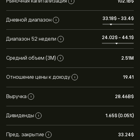
Рыночная капитализация
102.1B‎$‎
i
33.18‎$‎
-
33.4‎$‎
Дневной диапазон
i
24.02‎$‎
-
44.1‎$‎
Диапазон 52 недели
i
Средний объем (3М)
2.51M
i
Отношение цены к доходу
19.41
i
Выручка
28.46B‎$‎
i
Текущая цена акции 1179.HK составляет 33.24‎$‎.
Дивиденды
1.65‎$‎ (0.05%)
i
Средняя целевая цена акции H World Group Limited
составляет 33.24‎$‎.
Зарегистрируйтесь
на eToro,
Пред. закрытие
чтобы получить подробные прогнозы и целевые
33.24‎$‎
i