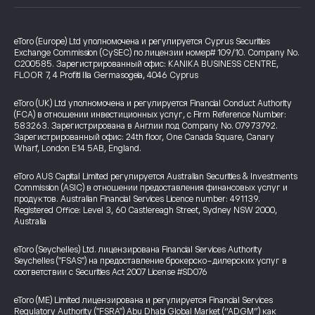
eToro (Europe) Ltd уполномочена и регулируется Cyprus Securities
Exchange Commission (CySEC) по лицензии номер# 109/10. Company No.
C200585. Зарегистрированный офис: KANIKA BUSINESS CENTRE,
FLOOR 7, 4 Profiti Ilia Germasogeia, 4046 Cyprus
eToro (UK) Ltd уполномочена и регулируется Financial Conduct Authority
(FCA) в отношении инвестиционных услуг, с Firm Reference Number:
583263. Зарегистрирована в Англии под Company No. 07973792.
Зарегистрированный офис: 24th floor, One Canada Square, Canary
Wharf, London E14 5AB, England.
eToro AUS Capital Limited регулируется Australian Securities & Investments
Commission (ASIC) в отношении предоставления финансовых услуг и
продуктов. Australian Financial Services Licence number: 491139.
Registered Office: Level 3, 60 Castlereagh Street, Sydney NSW 2000,
Australia
eToro (Seychelles) Ltd. лицензирована Financial Services Authority
Seychelles ("FSAS") на предоставление брокерско-дилерских услуг в
соответствии с Securities Act 2007 License #SD076
eToro (ME) Limited лицензирована и регулируется Financial Services
Regulatory Authority ("FSRA") Abu Dhabi Global Market (“ADGM”) как