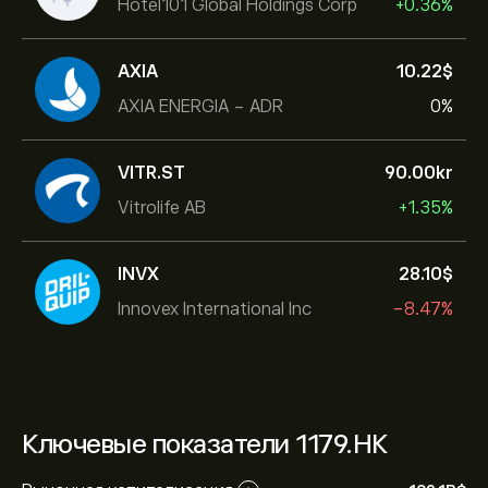
Hotel101 Global Holdings Corp
+0.36%
AXIA
10.22‎$‎
AXIA ENERGIA - ADR
0%
VITR.ST
90.00‎kr‎
Vitrolife AB
+1.35%
INVX
28.10‎$‎
Innovex International Inc
-8.47%
Ключевые показатели 1179.HK