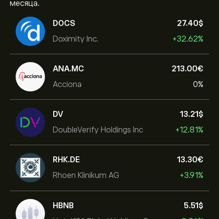
месяца.
DOCS
27.40‎$‎
Doximity Inc.
+32.62%
ANA.MC
213.00‎€‎
Acciona
0%
DV
13.21‎$‎
DoubleVerify Holdings Inc
+12.81%
RHK.DE
13.30‎€‎
Rhoen Klinikum AG
+3.91%
HBNB
5.51‎$‎