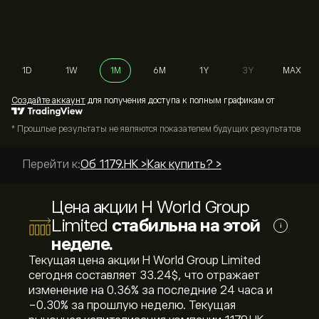
1D
1W
1M
6M
1Y
3Y
MAX
Cоздайте аккаунт
для получения доступа к полным графикам от
* Прошлые результаты не являются показателем будущих результатов
Перейти к:
Об 1179.HK >
Как купить? >
Цена акции H World Group
Limited
стабильна на этой
i
неделе.
Текущая цена акции H World Group Limited
сегодня составляет 33.24‎$‎, что отражает
изменение на ‎0.36‎% за последние 24 часа и
‎-0.30‎% за прошлую неделю. Текущая