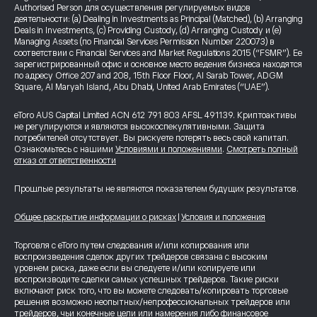
Authorised Person для осуществления регулируемых видов
деятельности: (a) Dealing in Investments as Principal (Matched), (b) Arranging
Deals in Investments, (c) Providing Custody, (d) Arranging Custody и (e)
Managing Assets (по Financial Services Permission Number 220073) в
соответствии с Financial Services and Market Regulations 2015 (“FSMR”). Ее
зарегистрированный офис и основное место ведения бизнеса находятся
по адресу Office 207 and 208, 15th Floor Floor, Al Sarab Tower, ADGM
Square, Al Maryah Island, Abu Dhabi, United Arab Emirates (“UAE”).
eToro AUS Capital Limited ACN 612 791 803 AFSL 491139. Криптоактивы
не регулируются и являются высокоспекулятивными. Защита
потребителей отсутствует. Вы рискуете потерять весь свой капитал.
Ознакомьтесь с нашими
Условиями и положениями
.
Смотреть полный
отказ от ответственности
Прошлые результаты не являются показателем будущих результатов.
Общее раскрытие информации о рисках
|
Условия и положения
Торговля с eToro путем следования и/или копирования или
воспроизведения сделок других трейдеров связана с высоким
уровнем риска, даже если вы следуете и/или копируете или
воспроизводите сделки самых успешных трейдеров. Такие риски
включают риск того, что вы можете следовать/копировать торговые
решения возможно неопытных/непрофессиональных трейдеров или
трейдеров, чьи конечные цели или намерения либо финансовое