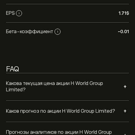
цены от аналитиков.
Аналитики предоставляют прогнозы по акции H
EPS
1.71‎$‎
i
World Group Limited, основываясь на рыночных
тенденциях, финансовых отчетах и
предполагаемом росте. Ознакомьтесь с последним
Бета-коэффициент
-0.01
i
прогнозом для будущих изменений цены.
Рыночная капитализация H World Group Limited —
это 102.1B‎$‎
FAQ
Какова текущая цена акции H World Group
+
Limited?
+
Каков прогноз по акции H World Group Limited?
Прогнозы аналитиков по акции H World Group