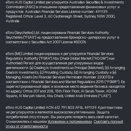
eToro AUS Capital Limited регулируется Australian Securities & Investments
Commission (ASIC) в отношении предоставления финансовых услуг и
продуктов. Australian Financial Services Licence number: 491139.
Registered Office: Level 3, 60 Castlereagh Street, Sydney NSW 2000,
Australia
eToro (Seychelles) Ltd. лицензирована Financial Services Authority
Seychelles ("FSAS") на предоставление брокерско-дилерских услуг в
соответствии с Securities Act 2007 License #SD076
eToro (ME) Limited лицензирована и регулируется Financial Services
Regulatory Authority ("FSRA") Abu Dhabi Global Market (“ADGM”) как
Authorised Person для осуществления регулируемых видов
деятельности: (a) Dealing in Investments as Principal (Matched), (b) Arranging
Deals in Investments, (c) Providing Custody, (d) Arranging Custody и (e)
Managing Assets (по Financial Services Permission Number 220073) в
соответствии с Financial Services and Market Regulations 2015 (“FSMR”). Ее
зарегистрированный офис и основное место ведения бизнеса находятся
по адресу Office 207 and 208, 15th Floor Floor, Al Sarab Tower, ADGM
Square, Al Maryah Island, Abu Dhabi, United Arab Emirates (“UAE”).
eToro AUS Capital Limited ACN 612 791 803 AFSL 491139. Криптоактивы
не регулируются и являются высокоспекулятивными. Защита
потребителей отсутствует. Вы рискуете потерять весь свой капитал.
Ознакомьтесь с нашими
Условиями и положениями
.
Смотреть полный
отказ от ответственности