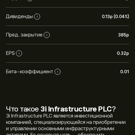
Дивиденды
0.13‎p‎ (0.04%)
i
Пред. закрытие
385‎p‎
i
EPS
0.32‎p‎
i
Бета-коэффициент
0.01
i
Что такое
3i Infrastructure PLC
?
3i Infrastructure PLC является инвестиционной
компанией, специализирующейся на приобретении
и управлении основными инфраструктурными