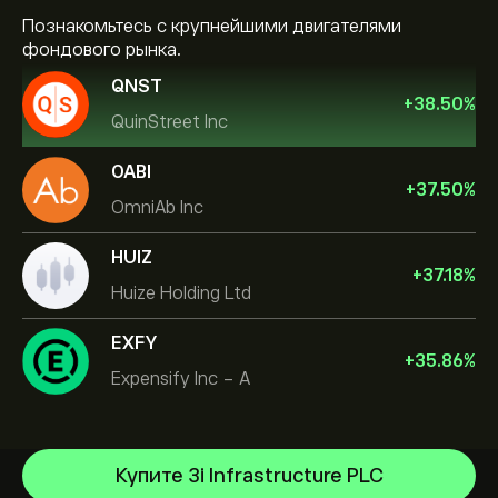
Познакомьтесь с крупнейшими двигателями
фондового рынка.
QNST
+
38.50
%
QuinStreet Inc
OABI
+
37.50
%
OmniAb Inc
HUIZ
+
37.18
%
Huize Holding Ltd
EXFY
+
35.86
%
Expensify Inc - A
Купите 3i Infrastructure PLC
NVIDIA Corporation