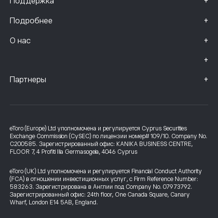
+
Поддержка
+
Подробнее
+
О нас
+
+
Партнеры
eToro (Europe) Ltd уполномочена и регулируется Cyprus Securities
Exchange Commission (CySEC) по лицензии номер# 109/10. Company No.
C200585. Зарегистрированный офис: KANIKA BUSINESS CENTRE,
FLOOR 7, 4 Profiti Ilia Germasogeia, 4046 Cyprus
eToro (UK) Ltd уполномочена и регулируется Financial Conduct Authority
(FCA) в отношении инвестиционных услуг, с Firm Reference Number:
583263. Зарегистрирована в Англии под Company No. 07973792.
Зарегистрированный офис: 24th floor, One Canada Square, Canary
Wharf, London E14 5AB, England.