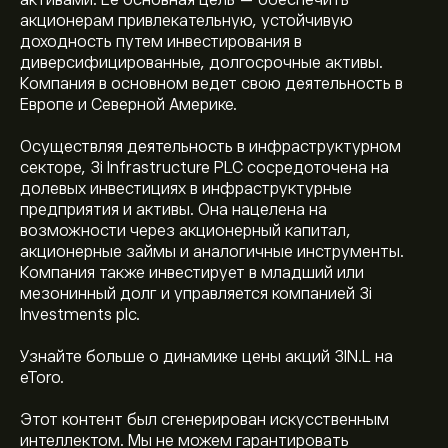
активами. Ее основная цель — обеспечить
акционерам привлекательную, устойчивую
доходность путем инвестирования в
диверсифицированные, долгосрочные активы.
Компания в основном ведет свою деятельность в
Европе и Северной Америке.
Осуществляя деятельность в инфраструктурном
секторе, 3i Infrastructure PLC сосредоточена на
долевых инвестициях в инфраструктурные
предприятия и активы. Она нацелена на
возможности через акционерный капитал,
акционерные займы и аналогичные инструменты.
Компания также инвестирует в младший или
мезонинный долг и управляется компанией 3i
Investments plc.
Узнайте больше о динамике цены акций 3IN.L на
eToro.
Этот контент был сгенерирован искусственным
Текущая цена акции 3IN.L составляет 385.00‎p‎.
интеллектом. Мы не можем гарантировать