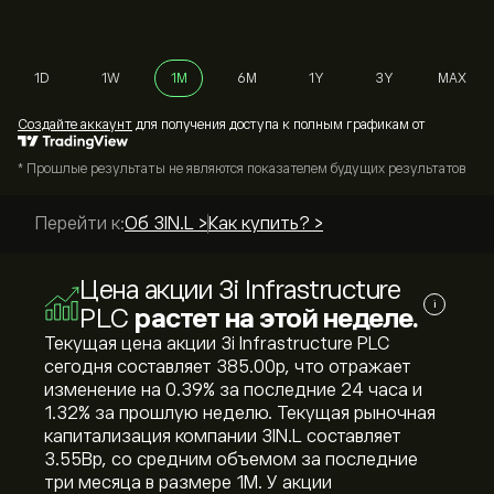
1D
1W
1M
6M
1Y
3Y
MAX
Cоздайте аккаунт
для получения доступа к полным графикам от
* Прошлые результаты не являются показателем будущих результатов
Перейти к:
Об 3IN.L >
Как купить? >
Цена акции 3i Infrastructure
i
PLC
растет на этой неделе.
Текущая цена акции 3i Infrastructure PLC
сегодня составляет 385.00‎p‎, что отражает
изменение на ‎0.39‎% за последние 24 часа и
‎1.32‎% за прошлую неделю. Текущая рыночная
капитализация компании 3IN.L составляет
3.55B‎p‎, со средним объемом за последние
три месяца в размере 1M. У акции