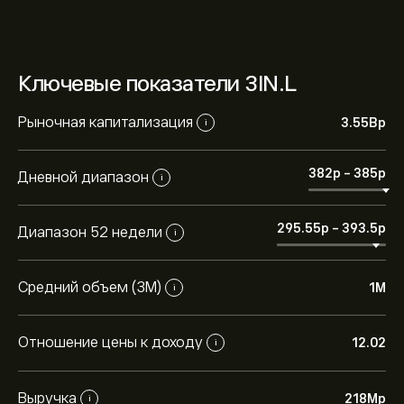
Ключевые показатели 3IN.L
Рыночная капитализация
3.55B‎p‎
i
382‎p‎
-
385‎p‎
Дневной диапазон
i
295.55‎p‎
-
393.5‎p‎
Диапазон 52 недели
i
Средний объем (3М)
1M
i
Отношение цены к доходу
12.02
i
Выручка
218M‎p‎
i