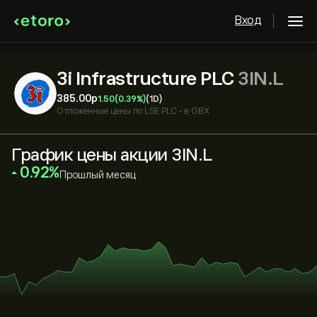
Вход
3i Infrastructure PLC
3IN.L
385.00‎p‎
1.50
(0.39%)
(1D)
Отложенные цены по
LSE PLC
•
в GBX
График цены акции 3IN.L
‎0.92‎
Прошлый месяц