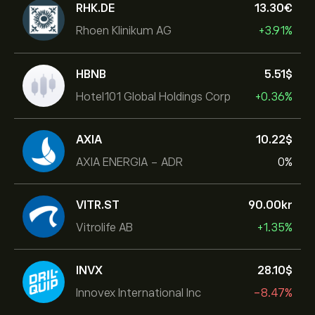
RHK.DE
13.30‎€‎
Rhoen Klinikum AG
+3.91%
HBNB
5.51‎$‎
Hotel101 Global Holdings Corp
+0.36%
AXIA
10.22‎$‎
AXIA ENERGIA - ADR
0%
VITR.ST
90.00‎kr‎
Vitrolife AB
+1.35%
INVX
28.10‎$‎
Innovex International Inc
-8.47%