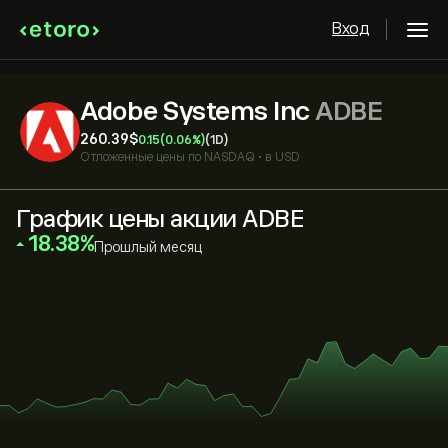
Вход
Adobe Systems Inc
ADBE
260.39‎$‎
0.15
(0.06%)
(1D)
Отложенные цены по
NASDAQ
•
в USD
График цены акции ADBE
‎18.38‎
Прошлый месяц