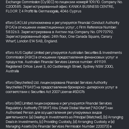
Exchange Commission (CySEC) по лицензии номер# 109/10. Company No.
C200585. Зарегистрированный офис: KANIKA BUSINESS CENTRE,
FLOOR 7, 4 Profiti Ilia Germasogeia, 4046 Cyprus
eToro (UK) Ltd уполномочена и регулируется Financial Conduct Authority
(FCA) в отношении инвестиционных услуг, с Firm Reference Number:
583263. Зарегистрирована в Англии под Company No. 07973792.
Зарегистрированный офис: 24th floor, One Canada Square, Canary
Wharf, London E14 5AB, England.
eToro AUS Capital Limited регулируется Australian Securities & Investments
Commission (ASIC) в отношении предоставления финансовых услуг и
продуктов. Australian Financial Services Licence number: 491139.
Registered Office: Level 3, 60 Castlereagh Street, Sydney NSW 2000,
Australia
eToro (Seychelles) Ltd. лицензирована Financial Services Authority
Seychelles ("FSAS") на предоставление брокерско-дилерских услуг в
соответствии с Securities Act 2007 License #SD076
eToro (ME) Limited лицензирована и регулируется Financial Services
Regulatory Authority ("FSRA") Abu Dhabi Global Market (“ADGM”) как
Authorised Person для осуществления регулируемых видов
деятельности: (a) Dealing in Investments as Principal (Matched), (b) Arranging
Deals in Investments, (c) Providing Custody, (d) Arranging Custody и (e)
Managing Assets (по Financial Services Permission Number 220073) в