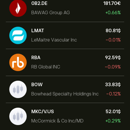
0B2.DE
181.70‎€‎
BAWAG Group AG
+0.66%
LMAT
80.81‎$‎
LeMaitre Vascular Inc
-0.01%
RBA
92.59‎$‎
RB Global INC
-0.09%
BOW
33.83‎$‎
Bowhead Specialty Holdings Inc
-0.12%
MKC/V.US
52.01‎$‎
McCormick & Co Inc/MD
+0.29%