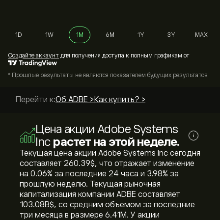
1D
1W
1M
6M
1Y
3Y
MAX
Cоздайте аккаунт
для получения доступа к полным графикам от
* Прошлые результаты не являются показателем будущих результатов
Перейти к:
Об ADBE >
Как купить? >
Цена акции Adobe Systems
i
Inc
растет на этой неделе.
Текущая цена акции Adobe Systems Inc сегодня
составляет 260.39‎$‎, что отражает изменение
на ‎0.06‎% за последние 24 часа и ‎3.98‎% за
прошлую неделю. Текущая рыночная
капитализация компании ADBE составляет
103.08B‎$‎, со средним объемом за последние
три месяца в размере 6.41M. У акции