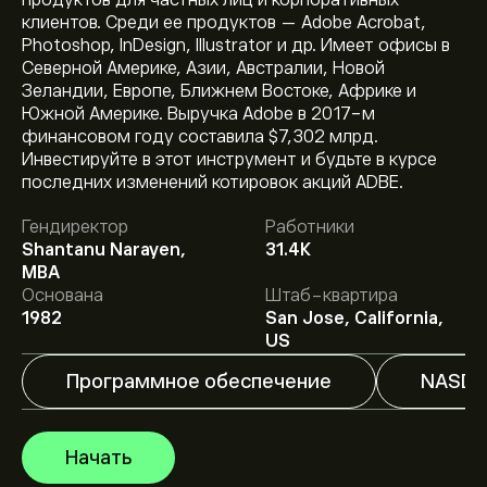
продуктов для частных лиц и корпоративных
клиентов. Среди ее продуктов — Adobe Acrobat,
Photoshop, InDesign, Illustrator и др. Имеет офисы в
Северной Америке, Азии, Австралии, Новой
Зеландии, Европе, Ближнем Востоке, Африке и
Южной Америке. Выручка Adobe в 2017-м
финансовом году составила $7,302 млрд.
Инвестируйте в этот инструмент и будьте в курсе
Текущая цена акции ADBE составляет 260.39‎$‎.
последних изменений котировок акций ADBE.
Гендиректор
Работники
Shantanu Narayen,
31.4K
Средняя целевая цена акции Adobe Systems Inc
MBA
составляет 260.39‎$‎.
Зарегистрируйтесь
на eToro,
Основана
Штаб-квартира
чтобы получить подробные прогнозы и целевые
1982
San Jose, California,
цены от аналитиков.
US
Аналитики предоставляют прогнозы по акции Adobe
Systems Inc, основываясь на рыночных тенденциях,
Программное обеспечение
NASDA
финансовых отчетах и предполагаемом росте.
Ознакомьтесь с последним прогнозом для будущих
изменений цены.
Рыночная капитализация Adobe Systems Inc — это
Начать
103.08B‎$‎