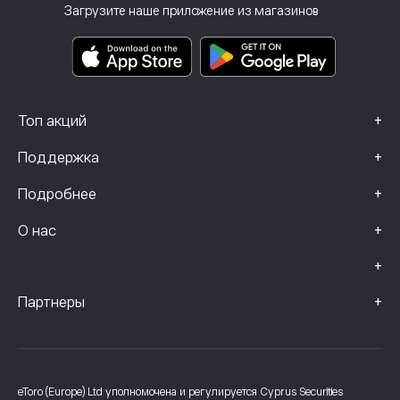
Инвестиционное страхование
Загрузите наше приложение из магазинов
Основные информационные документы
Smart Portfolios
Данные о жалобах (клиенты FCA)
+
Топ акций
+
Поддержка
+
Подробнее
+
О нас
+
+
Партнеры
eToro (Europe) Ltd уполномочена и регулируется Cyprus Securities