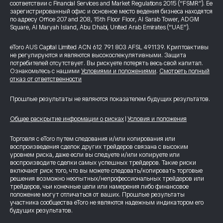
соответствии с Financial Services and Market Regulations 2015 (“FSMR”). Ее
зарегистрированный офис и основное место ведения бизнеса находятся
по адресу Office 207 and 208, 15th Floor Floor, Al Sarab Tower, ADGM
Square, Al Maryah Island, Abu Dhabi, United Arab Emirates (“UAE”).
eToro AUS Capital Limited ACN 612 791 803 AFSL 491139. Криптоактивы
не регулируются и являются высокоспекулятивными. Защита
потребителей отсутствует. Вы рискуете потерять весь свой капитал.
Ознакомьтесь с нашими
Условиями и положениями
.
Смотреть полный
отказ от ответственности
Прошлые результаты не являются показателем будущих результатов.
Общее раскрытие информации о рисках
|
Условия и положения
Торговля с eToro путем следования и/или копирования или
воспроизведения сделок других трейдеров связана с высоким
уровнем риска, даже если вы следуете и/или копируете или
воспроизводите сделки самых успешных трейдеров. Такие риски
включают риск того, что вы можете следовать/копировать торговые
решения возможно неопытных/непрофессиональных трейдеров или
трейдеров, чьи конечные цели или намерения либо финансовое
положение могут отличаться от ваших. Прошлые результаты
участника сообщества eToro не являются надежным индикатором его
будущих результатов.