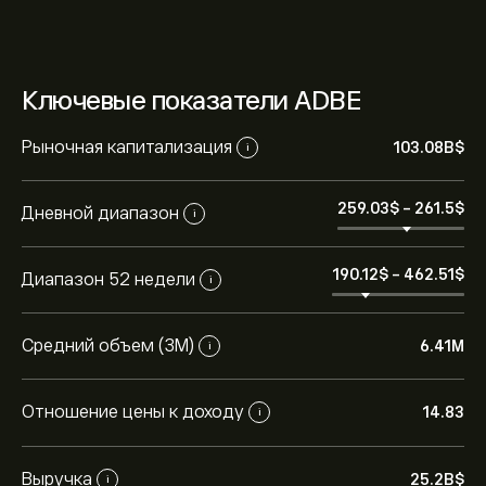
Ключевые показатели ADBE
Рыночная капитализация
103.08B‎$‎
i
259.03‎$‎
-
261.5‎$‎
Дневной диапазон
i
190.12‎$‎
-
462.51‎$‎
Диапазон 52 недели
i
Средний объем (3М)
6.41M
i
Отношение цены к доходу
14.83
i
Выручка
25.2B‎$‎
i