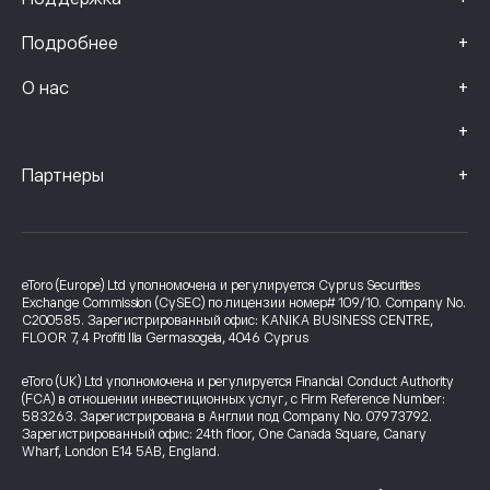
+
Подробнее
+
О нас
+
+
Партнеры
eToro (Europe) Ltd уполномочена и регулируется Cyprus Securities
Exchange Commission (CySEC) по лицензии номер# 109/10. Company No.
C200585. Зарегистрированный офис: KANIKA BUSINESS CENTRE,
FLOOR 7, 4 Profiti Ilia Germasogeia, 4046 Cyprus
eToro (UK) Ltd уполномочена и регулируется Financial Conduct Authority
(FCA) в отношении инвестиционных услуг, с Firm Reference Number:
583263. Зарегистрирована в Англии под Company No. 07973792.
Зарегистрированный офис: 24th floor, One Canada Square, Canary
Wharf, London E14 5AB, England.