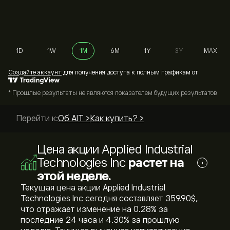
1D
1W
1M
6M
1Y
3Y
MAX
Cоздайте аккаунт
для получения доступа к полным графикам от
* Прошлые результаты не являются показателем будущих результатов
Перейти к:
Об AIT >
Как купить? >
Цена акции Applied Industrial
Technologies Inc
растет на
i
этой неделе.
Текущая цена акции Applied Industrial
Technologies Inc сегодня составляет 359.90‎$‎,
что отражает изменение на ‎0.28‎% за
последние 24 часа и ‎4.30‎% за прошлую