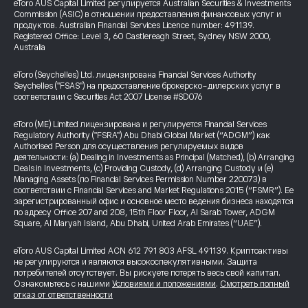
eToro AUS Capital Limited регулируется Australian Securities & Investments
Commission (ASIC) в отношении предоставления финансовых услуг и
продуктов. Australian Financial Services Licence number: 491139.
Registered Office: Level 3, 60 Castlereagh Street, Sydney NSW 2000,
Australia
eToro (Seychelles) Ltd. лицензирована Financial Services Authority
Seychelles ("FSAS") на предоставление брокерско-дилерских услуг в
соответствии с Securities Act 2007 License #SD076
eToro (ME) Limited лицензирована и регулируется Financial Services
Regulatory Authority ("FSRA") Abu Dhabi Global Market (“ADGM”) как
Authorised Person для осуществления регулируемых видов
деятельности: (a) Dealing in Investments as Principal (Matched), (b) Arranging
Deals in Investments, (c) Providing Custody, (d) Arranging Custody и (e)
Managing Assets (по Financial Services Permission Number 220073) в
соответствии с Financial Services and Market Regulations 2015 (“FSMR”). Ее
зарегистрированный офис и основное место ведения бизнеса находятся
по адресу Office 207 and 208, 15th Floor Floor, Al Sarab Tower, ADGM
Square, Al Maryah Island, Abu Dhabi, United Arab Emirates (“UAE”).
eToro AUS Capital Limited ACN 612 791 803 AFSL 491139. Криптоактивы
не регулируются и являются высокоспекулятивными. Защита
потребителей отсутствует. Вы рискуете потерять весь свой капитал.
Ознакомьтесь с нашими
Условиями и положениями
.
Смотреть полный
отказ от ответственности