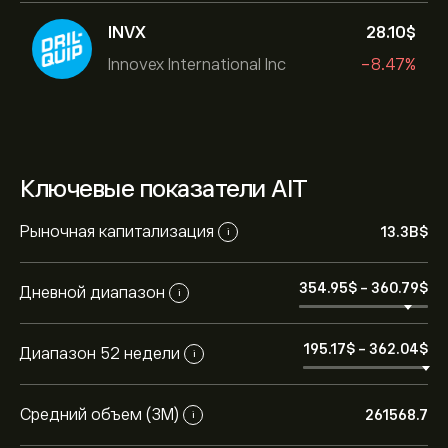
INVX
28.10‎$‎
Innovex International Inc
-8.47%
Ключевые показатели AIT
Рыночная капитализация
13.3B‎$‎
i
354.95‎$‎
-
360.79‎$‎
Дневной диапазон
i
195.17‎$‎
-
362.04‎$‎
Диапазон 52 недели
i
Средний объем (3М)
261568.7
i