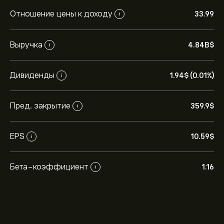
Отношение цены к доходу
33.99
i
Выручка
4.84B‎$‎
i
Дивиденды
1.94‎$‎ (0.01%)
i
Пред. закрытие
359.9‎$‎
i
EPS
10.59‎$‎
i
Бета-коэффициент
1.16
i