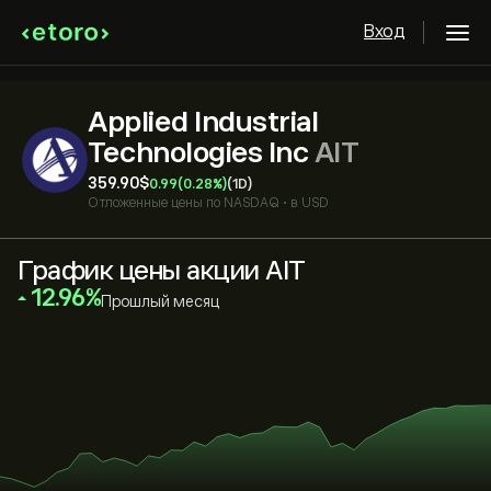
Вход
Applied Industrial
Technologies Inc
AIT
359.90‎$‎
0.99
(0.28%)
(1D)
Отложенные цены по
NASDAQ
•
в USD
График цены акции AIT
‎12.96‎
Прошлый месяц