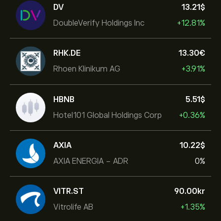
DV
13.21‎$‎
DoubleVerify Holdings Inc
+12.81%
RHK.DE
13.30‎€‎
Rhoen Klinikum AG
+3.91%
HBNB
5.51‎$‎
Hotel101 Global Holdings Corp
+0.36%
AXIA
10.22‎$‎
AXIA ENERGIA - ADR
0%
VITR.ST
90.00‎kr‎
Vitrolife AB
+1.35%