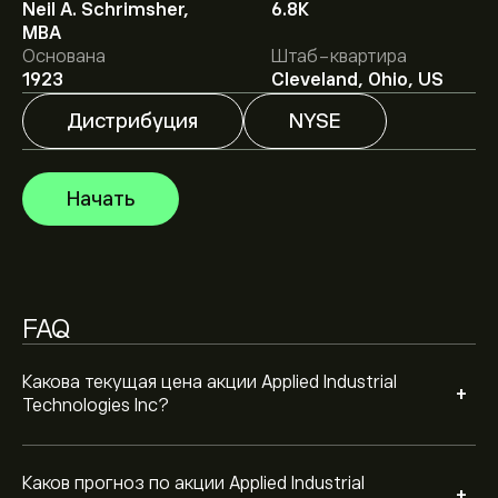
Neil A. Schrimsher,
6.8K
Средняя целевая цена акции Applied Industrial
MBA
Technologies Inc составляет 359.90‎$‎.
Основана
Штаб-квартира
Зарегистрируйтесь
на eToro, чтобы получить
1923
Cleveland, Ohio, US
подробные прогнозы и целевые цены от аналитиков.
Дистрибуция
NYSE
Аналитики предоставляют прогнозы по акции
Applied Industrial Technologies Inc, основываясь на
рыночных тенденциях, финансовых отчетах и
Начать
предполагаемом росте. Ознакомьтесь с последним
прогнозом для будущих изменений цены.
Рыночная капитализация Applied Industrial
Technologies Inc — это 13.3B‎$‎
FAQ
Согласно рекомендациям 4 аналитиков по AIT за
последние 3 месяца, общий консенсус — Активная
покупка
Какова текущая цена акции Applied Industrial
+
Technologies Inc?
Каков прогноз по акции Applied Industrial
+