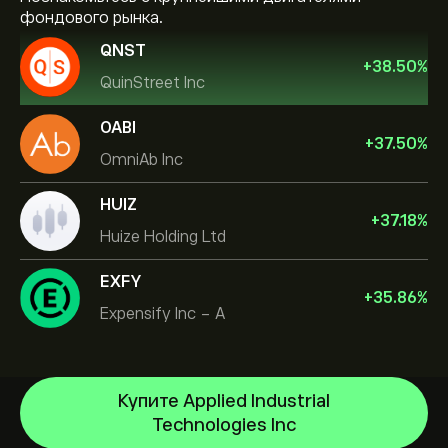
фондового рынка.
QNST
+
38.50
%
QuinStreet Inc
OABI
+
37.50
%
OmniAb Inc
HUIZ
+
37.18
%
Huize Holding Ltd
EXFY
+
35.86
%
Expensify Inc - A
Купите Applied Industrial
Technologies Inc
NVIDIA Corporation