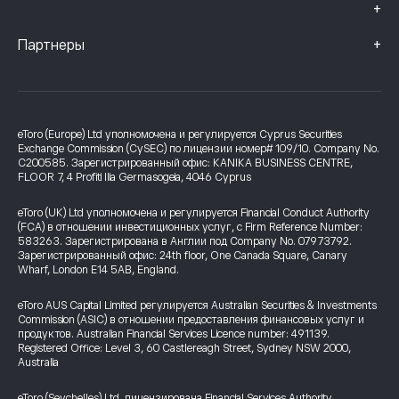
+
+
Партнеры
eToro (Europe) Ltd уполномочена и регулируется Cyprus Securities
Exchange Commission (CySEC) по лицензии номер# 109/10. Company No.
C200585. Зарегистрированный офис: KANIKA BUSINESS CENTRE,
FLOOR 7, 4 Profiti Ilia Germasogeia, 4046 Cyprus
eToro (UK) Ltd уполномочена и регулируется Financial Conduct Authority
(FCA) в отношении инвестиционных услуг, с Firm Reference Number:
583263. Зарегистрирована в Англии под Company No. 07973792.
Зарегистрированный офис: 24th floor, One Canada Square, Canary
Wharf, London E14 5AB, England.
eToro AUS Capital Limited регулируется Australian Securities & Investments
Commission (ASIC) в отношении предоставления финансовых услуг и
продуктов. Australian Financial Services Licence number: 491139.
Registered Office: Level 3, 60 Castlereagh Street, Sydney NSW 2000,
Australia
eToro (Seychelles) Ltd. лицензирована Financial Services Authority