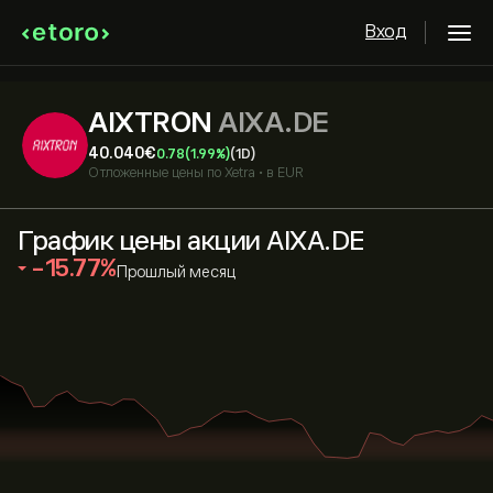
Вход
AIXTRON
AIXA.DE
40.040‎€‎
0.78
(1.99%)
(1D)
Отложенные цены по
Xetra
•
в EUR
График цены акции AIXA.DE
‎-15.77‎
Прошлый месяц