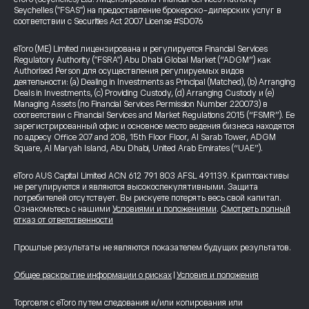
Seychelles ("FSAS") на предоставление брокерско-дилерских услуг в
соответствии с Securities Act 2007 License #SD076
eToro (ME) Limited лицензирована и регулируется Financial Services
Regulatory Authority ("FSRA") Abu Dhabi Global Market (“ADGM”) как
Authorised Person для осуществления регулируемых видов
деятельности: (a) Dealing in Investments as Principal (Matched), (b) Arranging
Deals in Investments, (c) Providing Custody, (d) Arranging Custody и (e)
Managing Assets (по Financial Services Permission Number 220073) в
соответствии с Financial Services and Market Regulations 2015 (“FSMR”). Ее
зарегистрированный офис и основное место ведения бизнеса находятся
по адресу Office 207 and 208, 15th Floor Floor, Al Sarab Tower, ADGM
Square, Al Maryah Island, Abu Dhabi, United Arab Emirates (“UAE”).
eToro AUS Capital Limited ACN 612 791 803 AFSL 491139. Криптоактивы
не регулируются и являются высокоспекулятивными. Защита
потребителей отсутствует. Вы рискуете потерять весь свой капитал.
Ознакомьтесь с нашими
Условиями и положениями
.
Смотреть полный
отказ от ответственности
Прошлые результаты не являются показателем будущих результатов.
Общее раскрытие информации о рисках
|
Условия и положения
Торговля с eToro путем следования и/или копирования или