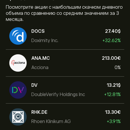
Посмотрите акции с наибольшим скачком дневного
объема по сравнению со средним значением за 3
месяца.
DOCS
27.40‎$‎
Doximity Inc.
+32.62%
ANA.MC
213.00‎€‎
Acciona
0%
DV
13.21‎$‎
DoubleVerify Holdings Inc
+12.81%
RHK.DE
13.30‎€‎
Rhoen Klinikum AG
+3.91%