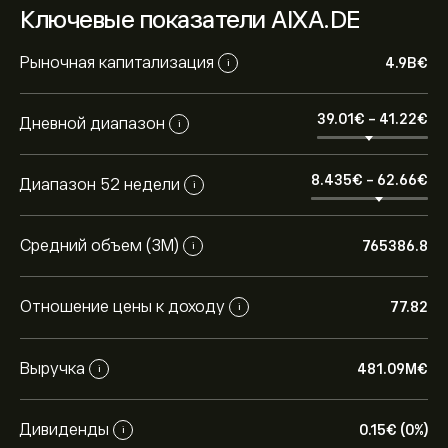
Ключевые показатели AIXA.DE
Рыночная капитализация
4.9B‎€‎
i
39.01‎€‎
-
41.22‎€‎
Дневной диапазон
i
8.435‎€‎
-
62.66‎€‎
Диапазон 52 недели
i
Средний объем (3М)
765386.8
i
Отношение цены к доходу
77.82
i
Выручка
481.09M‎€‎
i
Дивиденды
0.15‎€‎ (0%)
i