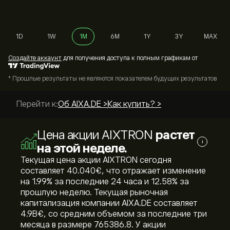
1D
1W
1M
6M
1Y
3Y
MAX
Cоздайте аккаунт
для получения доступа к полным графикам от
* Прошлые результаты не являются показателем будущих результатов
Перейти к:
Об AIXA.DE >
Как купить? >
Цена акции AIXTRON
растет
i
на этой неделе.
Текущая цена акции AIXTRON сегодня
составляет 40.040‎€‎, что отражает изменение
на ‎1.99‎% за последние 24 часа и ‎12.58‎% за
прошлую неделю. Текущая рыночная
капитализация компании AIXA.DE составляет
4.9B‎€‎, со средним объемом за последние три
месяца в размере 765386.8. У акции