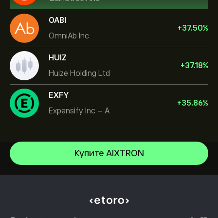
OABI
+
37.50
%
OmniAb Inc
HUIZ
+
37.18
%
Huize Holding Ltd
EXFY
+
35.86
%
Expensify Inc - A
Купите AIXTRON
Micron Technology, Inc.
Vistra Corp
Центр помощи
Lam Research Corp
Как внести депозит
Как работает CopyTrading
Applied Materials Inc
Как вывести средства
Ответственная торговля
Johnson & Johnson
Почему стоит выбрать eToro