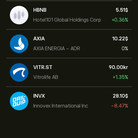
HBNB
5.51‎$‎
Hotel101 Global Holdings Corp
+0.36%
AXIA
10.22‎$‎
AXIA ENERGIA - ADR
0%
VITR.ST
90.00‎kr‎
Vitrolife AB
+1.35%
INVX
28.10‎$‎
Innovex International Inc
-8.47%