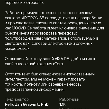
передовых отраслях.
Работая преимущественно в технологическом
секторе, AIXTRON SE сосредоточена на разработке
и производстве сложных систем осаждения, таких
как MOCVD. Ее работа имеет ключевое значение для
обеспечения производства передовых
полупроводниковых материалов, используемых в
светодиодах, силовой электронике и сложных
микросхемах.
Отслеживайте цену акций AIXA.DE, добавив их в
свой список наблюдения eToro.
Этот контент был сгенерирован искусственным
интеллектом. Мы не можем гарантировать
точность, полноту или своевременность
Текущая цена акции AIXA.DE составляет 40.040‎€‎.
предоставленной информации.
Гендиректор
Работники
Felix Jan Grawert, PhD
1.1K
Средняя целевая цена акции AIXTRON составляет