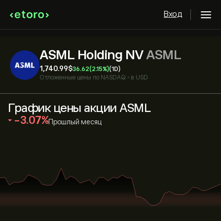
Вход
ASML Holding NV
ASML
1,740.99‎$‎
36.62
(2.15%)
(1D)
Отложенные цены по
NASDAQ
•
в USD
График цены акции ASML
‎-3.07‎
Прошлый месяц