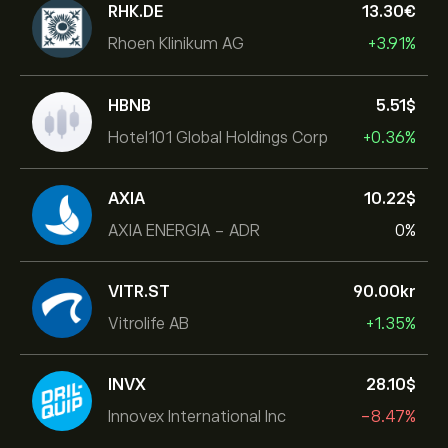
RHK.DE
13.30‎€‎
Rhoen Klinikum AG
+3.91%
HBNB
5.51‎$‎
Hotel101 Global Holdings Corp
+0.36%
AXIA
10.22‎$‎
AXIA ENERGIA - ADR
0%
VITR.ST
90.00‎kr‎
Vitrolife AB
+1.35%
INVX
28.10‎$‎
Innovex International Inc
-8.47%