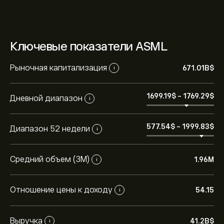
Ключевые показатели ASML
Рыночная капитализация
671.01B‎$‎
i
1699.19‎$‎
-
1769.29‎$‎
Дневной диапазон
i
577.54‎$‎
-
1999.83‎$‎
Диапазон 52 недели
i
Средний объем (3М)
1.96M
i
Отношение цены к доходу
54.15
i
Выручка
41.2B‎$‎
i