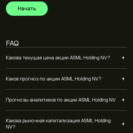
Рыночная капитализация ASML Holding NV — это
671.01B‎$‎
Начать
Согласно рекомендациям 8 аналитиков по ASML за
последние 3 месяца, общий консенсус — Активная
покупка
FAQ
+
Какова текущая цена акции ASML Holding NV?
+
Каков прогноз по акции ASML Holding NV?
+
Прогнозы аналитиков по акции ASML Holding NV
Какова рыночная капитализация ASML Holding
+
NV?