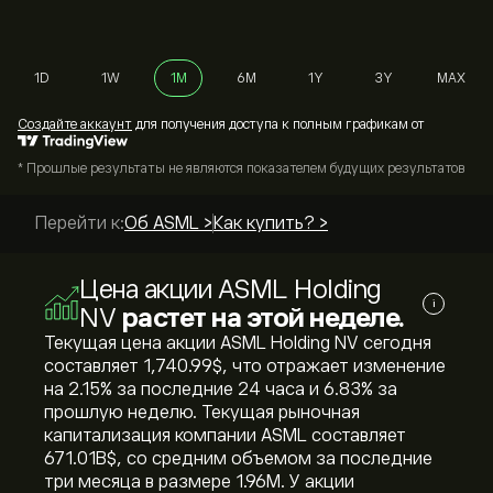
1D
1W
1M
6M
1Y
3Y
MAX
Cоздайте аккаунт
для получения доступа к полным графикам от
* Прошлые результаты не являются показателем будущих результатов
Перейти к:
Об ASML >
Как купить? >
Цена акции ASML Holding
i
NV
растет на этой неделе.
Текущая цена акции ASML Holding NV сегодня
составляет 1,740.99‎$‎, что отражает изменение
на ‎2.15‎% за последние 24 часа и ‎6.83‎% за
прошлую неделю. Текущая рыночная
капитализация компании ASML составляет
671.01B‎$‎, со средним объемом за последние
три месяца в размере 1.96M. У акции