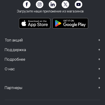
Предупреждение о рисках
eToro Club
След
Положения и условия
Инвестиционное страхование
Загрузите наше приложение из магазинов
Основные информационные документы
Smart Portfolios
Данные о жалобах (клиенты FCA)
+
Топ акций
+
Поддержка
+
Подробнее
+
О нас
+
+
Партнеры