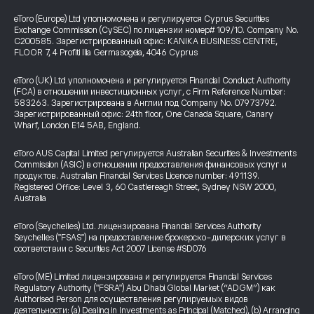
eToro (Europe) Ltd уполномочена и регулируется Cyprus Securities
Exchange Commission (CySEC) по лицензии номер# 109/10. Company No.
C200585. Зарегистрированный офис: KANIKA BUSINESS CENTRE,
FLOOR 7, 4 Profiti Ilia Germasogeia, 4046 Cyprus
eToro (UK) Ltd уполномочена и регулируется Financial Conduct Authority
(FCA) в отношении инвестиционных услуг, с Firm Reference Number:
583263. Зарегистрирована в Англии под Company No. 07973792.
Зарегистрированный офис: 24th floor, One Canada Square, Canary
Wharf, London E14 5AB, England.
eToro AUS Capital Limited регулируется Australian Securities & Investments
Commission (ASIC) в отношении предоставления финансовых услуг и
продуктов. Australian Financial Services Licence number: 491139.
Registered Office: Level 3, 60 Castlereagh Street, Sydney NSW 2000,
Australia
eToro (Seychelles) Ltd. лицензирована Financial Services Authority
Seychelles ("FSAS") на предоставление брокерско-дилерских услуг в
соответствии с Securities Act 2007 License #SD076
eToro (ME) Limited лицензирована и регулируется Financial Services
Regulatory Authority ("FSRA") Abu Dhabi Global Market (“ADGM”) как
Authorised Person для осуществления регулируемых видов
деятельности: (a) Dealing in Investments as Principal (Matched), (b) Arranging