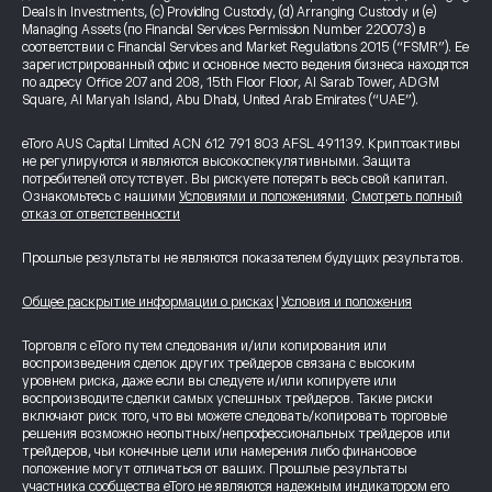
Deals in Investments, (c) Providing Custody, (d) Arranging Custody и (e)
Managing Assets (по Financial Services Permission Number 220073) в
соответствии с Financial Services and Market Regulations 2015 (“FSMR”). Ее
зарегистрированный офис и основное место ведения бизнеса находятся
по адресу Office 207 and 208, 15th Floor Floor, Al Sarab Tower, ADGM
Square, Al Maryah Island, Abu Dhabi, United Arab Emirates (“UAE”).
eToro AUS Capital Limited ACN 612 791 803 AFSL 491139. Криптоактивы
не регулируются и являются высокоспекулятивными. Защита
потребителей отсутствует. Вы рискуете потерять весь свой капитал.
Ознакомьтесь с нашими
Условиями и положениями
.
Смотреть полный
отказ от ответственности
Прошлые результаты не являются показателем будущих результатов.
Общее раскрытие информации о рисках
|
Условия и положения
Торговля с eToro путем следования и/или копирования или
воспроизведения сделок других трейдеров связана с высоким
уровнем риска, даже если вы следуете и/или копируете или
воспроизводите сделки самых успешных трейдеров. Такие риски
включают риск того, что вы можете следовать/копировать торговые
решения возможно неопытных/непрофессиональных трейдеров или
трейдеров, чьи конечные цели или намерения либо финансовое
положение могут отличаться от ваших. Прошлые результаты
участника сообщества eToro не являются надежным индикатором его