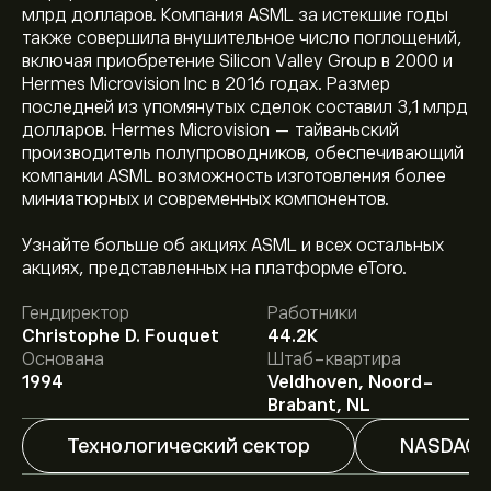
млрд долларов. Компания ASML за истекшие годы
также совершила внушительное число поглощений,
включая приобретение Silicon Valley Group в 2000 и
Hermes Microvision Inc в 2016 годах. Размер
последней из упомянутых сделок составил 3,1 млрд
долларов. Hermes Microvision — тайваньский
производитель полупроводников, обеспечивающий
компании ASML возможность изготовления более
миниатюрных и современных компонентов.
Текущая цена акции ASML составляет 1,740.99‎$‎.
Узнайте больше об акциях ASML и всех остальных
акциях, представленных на платформе eToro.
Гендиректор
Работники
Средняя целевая цена акции ASML Holding NV
Christophe D. Fouquet
44.2K
составляет 1,740.99‎$‎.
Зарегистрируйтесь
на eToro,
Основана
Штаб-квартира
чтобы получить подробные прогнозы и целевые
1994
Veldhoven, Noord-
цены от аналитиков.
Аналитики предоставляют прогнозы по акции ASML
Brabant, NL
Holding NV, основываясь на рыночных тенденциях,
финансовых отчетах и предполагаемом росте.
Технологический сектор
NASDAQ
Ознакомьтесь с последним прогнозом для будущих
изменений цены.