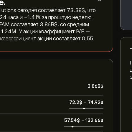
е.
utions сегодня составляет 73.38‎$‎, что
24 часа и ‎-1.41‎% за прошлую неделю.
AM составляет 3.86B‎$‎, со средним
 1.24M. У акции коэффициент P/E —
-коэффициент акции составляет 0.55.
3.86B‎$‎
72.2‎$‎
-
74.92‎$‎
57.54‎$‎
-
132.66‎$‎