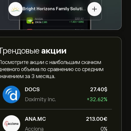
Bright Horizons Family Solutions
BFAM
Трендовые
акции
Посмотрите акции с наибольшим скачком
дневного объема по сравнению со средним
значением за 3 месяца.
DOCS
27.40‎$‎
Doximity Inc.
+32.62%
ANA.MC
213.00‎€‎
Acciona
0%