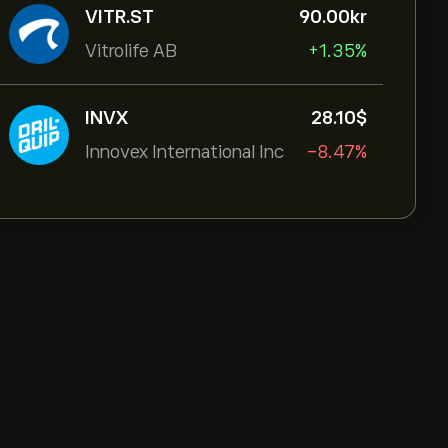
VITR.ST
90.00‎kr‎
Vitrolife AB
+1.35%
INVX
28.10‎$‎
Innovex International Inc
-8.47%