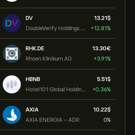
DV
13.21‎$‎
DoubleVerify Holdings Inc
+12.81%
RHK.DE
13.30‎€‎
Rhoen Klinikum AG
+3.91%
HBNB
5.51‎$‎
Hotel101 Global Holdings Corp
+0.36%
AXIA
10.22‎$‎
AXIA ENERGIA - ADR
0%