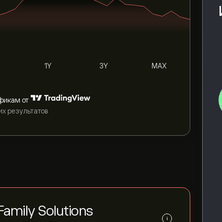
1Y
3Y
MAX
фикам от
их результатов
amily Solutions
i