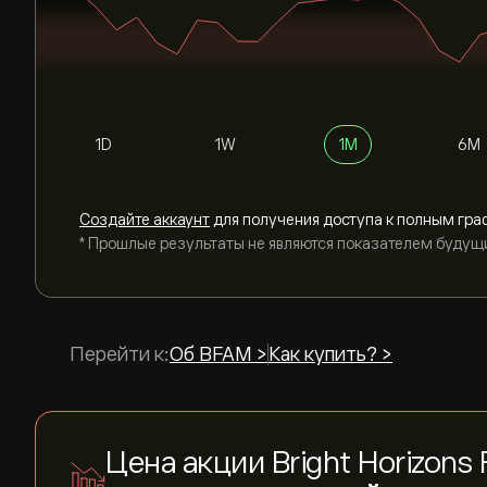
1D
1W
1M
6M
Cоздайте аккаунт
для получения доступа к полным гра
* Прошлые результаты не являются показателем будущ
Перейти к:
Об BFAM >
Как купить? >
Цена акции Bright Horizons F