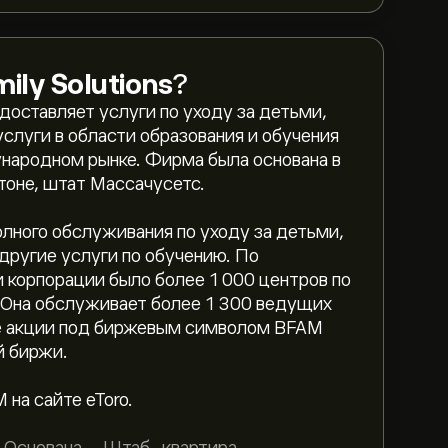
mily Solutions
?
едоставляет услуги по уходу за детьми,
слуги в области образования и обучения
ународном рынке. Фирма была основана в
ютоне, штат Массачусетс.
олного обслуживания по уходу за детьми,
 другие услуги по обучению. По
и корпорации было более 1 000 центров по
. Она обслуживает более 1 300 ведущих
е акции под биржевым символом BFAM
й биржи.
.
на сайте eToro.
mily Solutions составляет 73.38‎$‎.