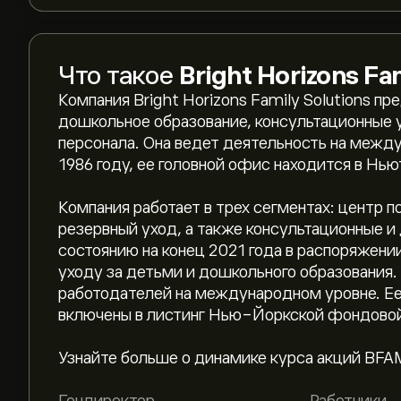
Что такое
Bright Horizons Fa
Компания Bright Horizons Family Solutions пр
дошкольное образование, консультационные у
персонала. Она ведет деятельность на межд
1986 году, ее головной офис находится в Нь
Компания работает в трех сегментах: центр п
резервный уход, а также консультационные и
состоянию на конец 2021 года в распоряжени
уходу за детьми и дошкольного образования
работодателей на международном уровне. Е
включены в листинг Нью-Йоркской фондово
Текущая цена акции BFAM составляет 73.38‎$‎
Узнайте больше о динамике курса акций BFAM 
Средняя целевая цена акции Bright Horizons Fa