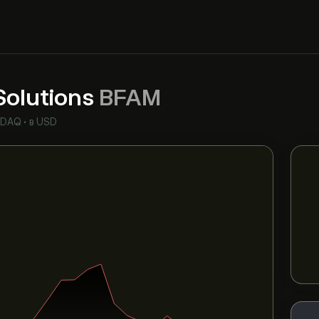
Solutions
BFAM
SDAQ
•
в USD