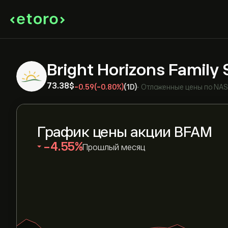
Bright Horizons Family 
73.38‎$‎
-0.59
(-0.80%)
(1D)
•
Отложенные цены по
NA
График цены акции BFAM
‎-4.55‎
Прошлый месяц