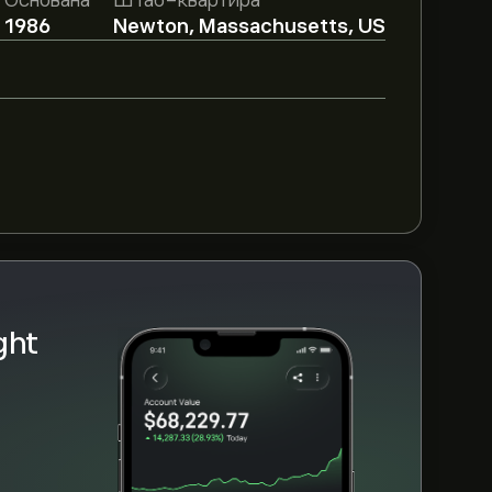
Основана
Штаб-квартира
 подробные прогнозы и целевые цены от
1986
Newton, Massachusetts, US
ight Horizons Family Solutions,
овых отчетах и предполагаемом росте.
дущих изменений цены.
 Solutions — это 3.86B‎$‎
AM за последние 3 месяца, общий
ght