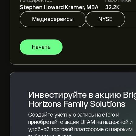
Гендиректор
Работники
Зарегистрируйтесь
на eToro, чтобы получить
Stephen Howard Kramer, MBA
32.2K
аналитиков.
Аналитики предоставляют прогнозы по акции Br
Медиасервисы
NYSE
основываясь на рыночных тенденциях, финанс
Ознакомьтесь с последним прогнозом для бу
Рыночная капитализация Bright Horizons Family
Начать
Согласно рекомендациям 3 аналитиков по BF
консенсус — Умеренная покупка
Инвестируйте в акцию Bri
Horizons Family Solutions
Создайте учетную запись на eToro и
приобретайте акции BFAM на надежной и
удобной торговой платформе с широким