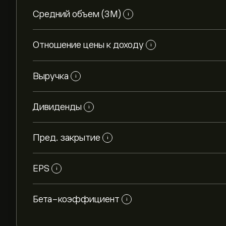
Средний объем (3М)
i
Отношение цены к доходу
i
Выручка
i
Дивиденды
i
Пред. закрытие
i
EPS
i
Бета-коэффициент
i