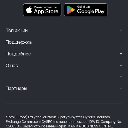
Smart Portfolios
Данные о жалобах (клиенты FCA)
+
Топ акций
+
Поддержка
+
Подробнее
+
О нас
+
+
Партнеры
eToro (Europe) Ltd уполномочена и регулируется Cyprus Securities
Exchange Commission (CySEC) по лицензии номер# 109/10. Company No.
C200585. Зарегистрированный офис: KANIKA BUSINESS CENTRE,