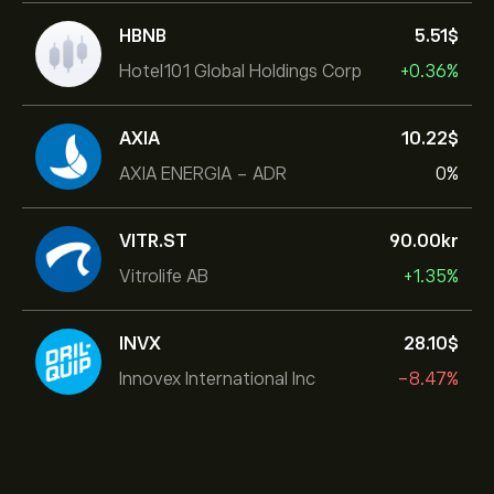
HBNB
5.51‎$‎
Hotel101 Global Holdings Corp
+0.36%
AXIA
10.22‎$‎
AXIA ENERGIA - ADR
0%
VITR.ST
90.00‎kr‎
Vitrolife AB
+1.35%
INVX
28.10‎$‎
Innovex International Inc
-8.47%