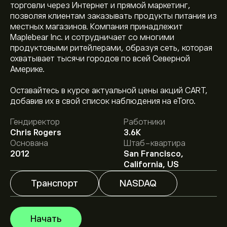
торговли через Интернет и прямой маркетинг,
позволяя клиентам заказывать продукты питания из
местных магазинов. Компания принадлежит
Maplebear Inc. и сотрудничает со многими
продуктовыми ритейлерами, образуя сеть, которая
охватывает тысячи городов по всей Северной
Америке.
Текущая цена акции CART составляет 50.17‎$‎.
Оставайтесь в курсе актуальной цены акций CART,
добавив их в свой список наблюдения на eToro.
Гендиректор
Работники
Средняя целевая цена акции Instacart составляет
Chris Rogers
3.6K
50.17‎$‎.
Зарегистрируйтесь
на eToro, чтобы получить
Основана
Штаб-квартира
подробные прогнозы и целевые цены от аналитиков.
2012
San Francisco,
Аналитики предоставляют прогнозы по акции
California, US
Instacart, основываясь на рыночных тенденциях,
финансовых отчетах и предполагаемом росте.
Транспорт
NASDAQ
Ознакомьтесь с последним прогнозом для будущих
Рыночная капитализация Instacart — это 11.79B‎$‎
изменений цены.
Начать