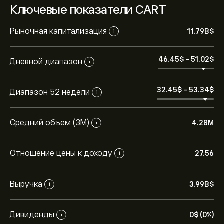
Ключевые показатели CART
Рыночная капитализация
11.79B‎$‎
i
46.45‎$‎
-
51.02‎$‎
Дневной диапазон
i
32.45‎$‎
-
53.34‎$‎
Диапазон 52 недели
i
Средний объем (3М)
4.28M
i
Отношение цены к доходу
27.56
i
Выручка
3.99B‎$‎
i
Дивиденды
0‎$‎ (0%)
i