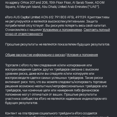
по адресу Office 207 and 208, 15th Floor Floor, Al Sarab Tower, ADGM
Square, Al Maryah Island, Abu Dhabi, United Arab Emirates (“UAE”).
eToro AUS Capital Limited ACN 612 791 803 AFSL 491139. Криптоактивы
не регулируются и являются высокоспекулятивными. Защита
потребителей отсутствует. Вы рискуете потерять весь свой капитал.
Ознакомьтесь с нашими
Условиями и положениями
.
Смотреть полный
отказ от ответственности
Прошлые результаты не являются показателем будущих результатов.
Общее раскрытие информации о рисках
|
Условия и положения
Торговля с eToro путем следования и/или копирования или
воспроизведения сделок других трейдеров связана с высоким
уровнем риска, даже если вы следуете и/или копируете или
воспроизводите сделки самых успешных трейдеров. Такие риски
включают риск того, что вы можете следовать/копировать торговые
решения возможно неопытных/непрофессиональных трейдеров или
трейдеров, чьи конечные цели или намерения либо финансовое
положение могут отличаться от ваших. Прошлые результаты
участника сообщества eToro не являются надежным индикатором его
будущих результатов.
Контент на платформе социального трейдинга eToro создается