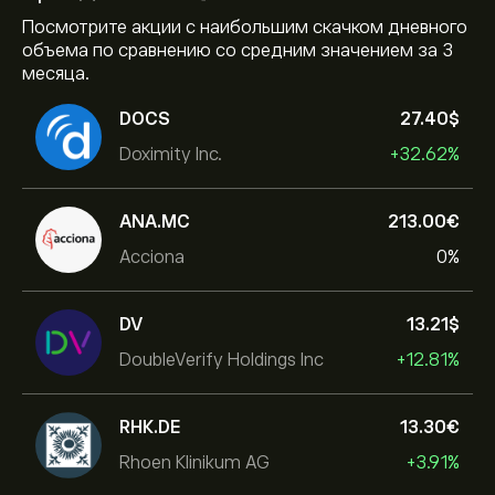
Посмотрите акции с наибольшим скачком дневного
объема по сравнению со средним значением за 3
месяца.
DOCS
27.40‎$‎
Doximity Inc.
+32.62%
ANA.MC
213.00‎€‎
Acciona
0%
DV
13.21‎$‎
DoubleVerify Holdings Inc
+12.81%
RHK.DE
13.30‎€‎
Rhoen Klinikum AG
+3.91%