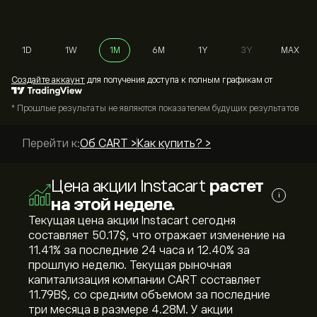
1D
1W
1M
6M
1Y
3Y
MAX
Cоздайте аккаунт
для получения доступа к полным графикам от
* Прошлые результаты не являются показателем будущих результатов
Перейти к:
Об CART >
Как купить? >
Цена акции Instacart
растет
i
на этой неделе.
Текущая цена акции Instacart сегодня
составляет 50.17‎$‎, что отражает изменение на
‎11.41‎% за последние 24 часа и ‎12.40‎% за
прошлую неделю. Текущая рыночная
капитализация компании CART составляет
11.79B‎$‎, со средним объемом за последние
три месяца в размере 4.28M. У акции