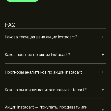
Согласно рекомендациям 20 аналитиков по CART за
последние 3 месяца, общий консенсус —
Умеренная покупка
FAQ
+
Какова текущая цена акции Instacart?
+
Каков прогноз по акции Instacart?
+
Прогнозы аналитиков по акции Instacart
+
Какова рыночная капитализация Instacart?
Акции Instacart — покупать, продавать или
+