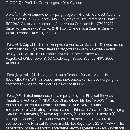
FLOOR 7, 4 Profiti Ilia Germasogeia, 4046 Cyprus
eToro (UK) Ltd уполномочена и регулируется Financial Conduct Authority
(FCA) в отношении инвестиционных услуг, с Firm Reference Number:
583263. Зарегистрирована в Англии под Company No. 07973792.
Зарегистрированный офис: 24th floor, One Canada Square, Canary
Wharf, London E14 5AB, England.
eToro AUS Capital Limited регулируется Australian Securities & Investments
Commission (ASIC) в отношении предоставления финансовых услуг и
продуктов. Australian Financial Services Licence number: 491139.
Registered Office: Level 3, 60 Castlereagh Street, Sydney NSW 2000,
Australia
eToro (Seychelles) Ltd. лицензирована Financial Services Authority
Seychelles ("FSAS") на предоставление брокерско-дилерских услуг в
соответствии с Securities Act 2007 License #SD076
eToro (ME) Limited лицензирована и регулируется Financial Services
Regulatory Authority ("FSRA") Abu Dhabi Global Market (“ADGM”) как
Authorised Person для осуществления регулируемых видов
деятельности: (a) Dealing in Investments as Principal (Matched), (b) Arranging
Deals in Investments, (c) Providing Custody, (d) Arranging Custody и (e)
Managing Assets (по Financial Services Permission Number 220073) в
соответствии с Financial Services and Market Regulations 2015 (“FSMR”). Ее
зарегистрированный офис и основное место ведения бизнеса находятся