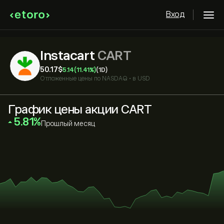
Вход
Instacart
CART
50.17‎$‎
5.14
(11.41%)
(1D)
Отложенные цены по
NASDAQ
•
в USD
График цены акции CART
‎5.81‎
Прошлый месяц