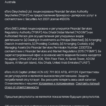
Australia
eToro (Seychelles) Ltd. лицензирована Financial Services Authority
Seychelles ("FSAS") на предоставление брокерско-дилерских услуг в
соответствии с Securities Act 2007 License #SD076
eToro (ME) Limited лицензирована и регулируется Financial Services
Regulatory Authority ("FSRA") Abu Dhabi Global Market (“ADGM”) как
Authorised Person для осуществления регулируемых видов
деятельности: (a) Dealing in Investments as Principal (Matched), (b) Arranging
Deals in Investments, (c) Providing Custody, (d) Arranging Custody и (e)
Managing Assets (по Financial Services Permission Number 220073) в
соответствии с Financial Services and Market Regulations 2015 (“FSMR”). Ее
зарегистрированный офис и основное место ведения бизнеса находятся
по адресу Office 207 and 208, 15th Floor Floor, Al Sarab Tower, ADGM
Square, Al Maryah Island, Abu Dhabi, United Arab Emirates (“UAE”).
eToro AUS Capital Limited ACN 612 791 803 AFSL 491139. Криптоактивы
не регулируются и являются высокоспекулятивными. Защита
потребителей отсутствует. Вы рискуете потерять весь свой капитал.
Ознакомьтесь с нашими
Условиями и положениями
.
Смотреть полный
отказ от ответственности
Прошлые результаты не являются показателем будущих результатов.