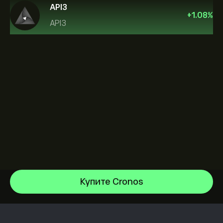
API3
+
1.08
%
API3
Купите Cronos
Solana
Near Protocol
Центр помощи
Bitcoin
Как внести депозит