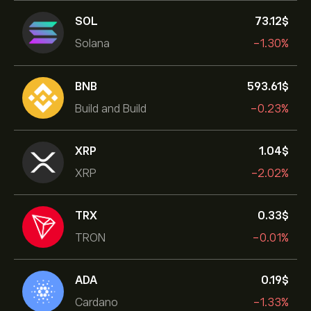
SOL
73.12‎$‎
Solana
-1.30%
BNB
593.61‎$‎
Build and Build
-0.23%
XRP
1.04‎$‎
XRP
-2.02%
TRX
0.33‎$‎
TRON
-0.01%
ADA
0.19‎$‎
Cardano
-1.33%