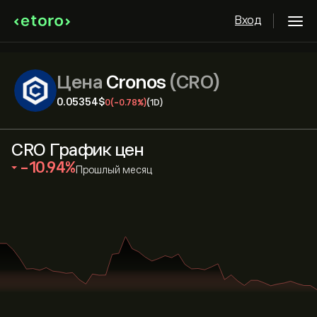
Вход
Цена
Cronos
(CRO)
0.05354‎$‎
0
(-0.78%)
(1D)
CRO График цен
‎-10.94‎
Прошлый месяц