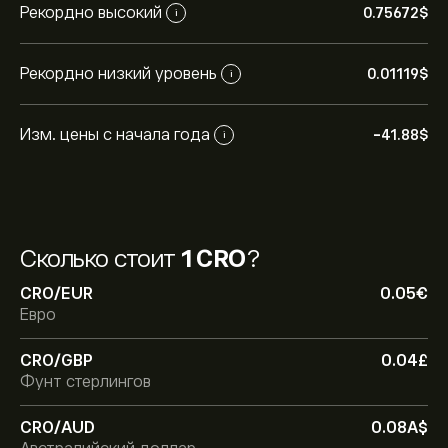
Рекордно высокий
0.75672‎$‎
i
Рекордно низкий уровень
0.01119‎$‎
i
Изм. цены с начала года
-41.88‎$‎
i
Сколько стоит
1 CRO
?
CRO/EUR
0.05‎€‎
Евро
CRO/GBP
0.04‎£‎
Фунт стерлингов
CRO/AUD
0.08‎A$‎