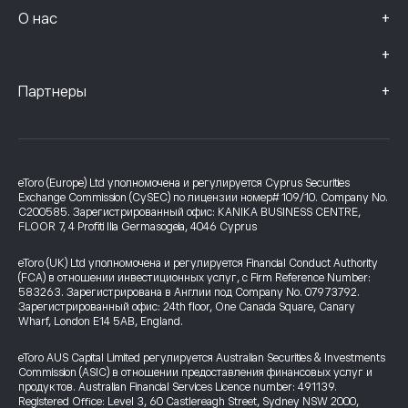
+
О нас
+
+
Партнеры
eToro (Europe) Ltd уполномочена и регулируется Cyprus Securities
Exchange Commission (CySEC) по лицензии номер# 109/10. Company No.
C200585. Зарегистрированный офис: KANIKA BUSINESS CENTRE,
FLOOR 7, 4 Profiti Ilia Germasogeia, 4046 Cyprus
eToro (UK) Ltd уполномочена и регулируется Financial Conduct Authority
(FCA) в отношении инвестиционных услуг, с Firm Reference Number:
583263. Зарегистрирована в Англии под Company No. 07973792.
Зарегистрированный офис: 24th floor, One Canada Square, Canary
Wharf, London E14 5AB, England.
eToro AUS Capital Limited регулируется Australian Securities & Investments
Commission (ASIC) в отношении предоставления финансовых услуг и
продуктов. Australian Financial Services Licence number: 491139.
Registered Office: Level 3, 60 Castlereagh Street, Sydney NSW 2000,