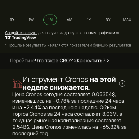
1D
1W
1M
6M
1Y
3Y
MAX
Cоздайте аккаунт
для получения доступа к полным графикам от
* Прошлые результаты не являются показателем будущих результатов
Перейти к:
Что такое CRO? >
Как купить? >
Инструмент Cronos
на этой
i
неделе снижается.
Цена Cronos сегодня составляет 0.05354‎$‎,
изменившись на ‎-0.78‎% за последние 24 часа
и на ‎-2.44‎% за последнюю неделю. Объем
торгов Cronos за 24 часа составляет 3.03M, а
текущая рыночная капитализация составляет
2.54B‎$‎. Цена Cronos изменилась на ‎-65.32‎% за
последний год.