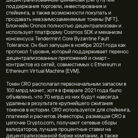
децентрализованным финансам (DeFi) путем
поддержания торговли, инвестирования и
стейкинга, а также возможности покупать и
продавать невзаимозаменяемые токены (NFT).
Блокчейн Cronos полностью децентрализован и
использует платформу Cosmos SDK и механизм
консенсуса Tendermint Core Byzantine Fault
Tolerance. Он был запущен в ноябре 2021 года как
протокол 1 уровня, который поддерживает перенос
децентрализованных приложений и смарт-
контрактов из сетей, совместимых с Ethereum и
Ethereum Virtual Machine (EVM).
Токен CRO располагал первоначальным запасом в
100 млрд монет, хотя в феврале 2021 года было
объявлено, что 70 млрд из них будут навсегда
удалены в результате крупнейшего сжигания
Текущая цена CRO — это 0.05354‎$‎ долларов США
токенов в истории. CRO используется для стейкинга,
платежей и расчетов. Инвесторы, размещая CRO в
цепочке Crypto.com, получают сетевые сборы
Рыночная капитализация Cronos — это 2.54B‎$‎
валидаторов, лучшие процентные ставки на
децентрализованной бирже компании, а также