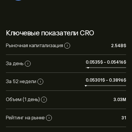
Ключевые показатели CRO
Рыночная капитализация
2.54B‎$‎
i
0.0535‎$‎
-
0.05416‎$‎
За день
i
0.05301‎$‎
-
0.3896‎$‎
За 52 недели
i
Объем (1 день)
3.03M
i
Рейтинг на рынке
31
i