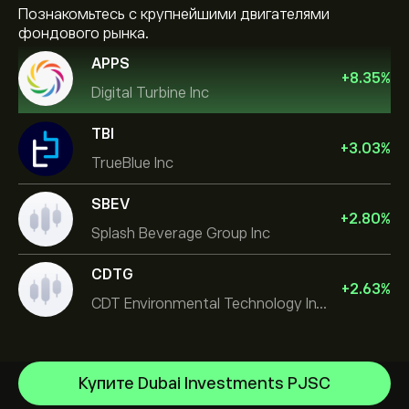
Познакомьтесь с крупнейшими двигателями
фондового рынка.
APPS
+
8.35
%
Digital Turbine Inc
TBI
+
3.03
%
TrueBlue Inc
SBEV
+
2.80
%
Splash Beverage Group Inc
CDTG
+
2.63
%
CDT Environmental Technology Investment Holdings L
Купите Dubai Investments PJSC
Micron Technology, Inc.