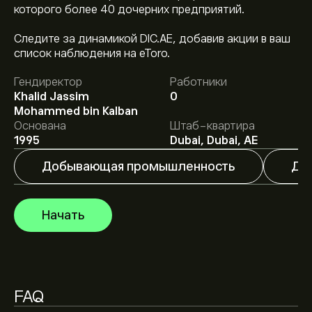
которого более 40 дочерних предприятий.
Следите за динамикой DIC.AE, добавив акции в ваш
Текущая цена акции DIC.AE составляет 3.6400‎د.إ‎.
список наблюдения на eToro.
Гендиректор
Работники
Средняя целевая цена акции Dubai Investments PJSC
Khalid Jassim
0
составляет 3.6400‎د.إ‎.
Зарегистрируйтесь
на eToro,
Mohammed bin Kalban
чтобы получить подробные прогнозы и целевые
Основана
Штаб-квартира
цены от аналитиков.
1995
Dubai, Dubai, AE
Аналитики предоставляют прогнозы по акции Dubai
Добывающая промышленность
Ду
Investments PJSC, основываясь на рыночных
тенденциях, финансовых отчетах и
предполагаемом росте. Ознакомьтесь с последним
Начать
прогнозом для будущих изменений цены.
Рыночная капитализация Dubai Investments PJSC —
это (Данные сейчас недоступны)
FAQ