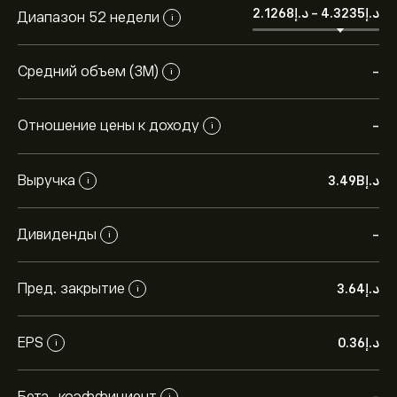
-
Диапазон 52 недели
i
Средний объем (3М)
-
i
Отношение цены к доходу
-
i
Выручка
i
Дивиденды
-
i
Пред. закрытие
i
EPS
i
Бета-коэффициент
i