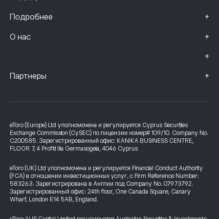
+
Подробнее
+
О нас
+
+
Партнеры
eToro (Europe) Ltd уполномочена и регулируется Cyprus Securities
Exchange Commission (CySEC) по лицензии номер# 109/10. Company No.
C200585. Зарегистрированный офис: KANIKA BUSINESS CENTRE,
FLOOR 7, 4 Profiti Ilia Germasogeia, 4046 Cyprus
eToro (UK) Ltd уполномочена и регулируется Financial Conduct Authority
(FCA) в отношении инвестиционных услуг, с Firm Reference Number:
583263. Зарегистрирована в Англии под Company No. 07973792.
Зарегистрированный офис: 24th floor, One Canada Square, Canary
Wharf, London E14 5AB, England.