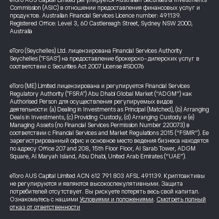
eToro AUS Capital Limited регулируется Australian Securities & Investments
Commission (ASIC) в отношении предоставления финансовых услуг и
продуктов. Australian Financial Services Licence number: 491139.
Registered Office: Level 3, 60 Castlereagh Street, Sydney NSW 2000,
Australia
eToro (Seychelles) Ltd. лицензирована Financial Services Authority
Seychelles ("FSAS") на предоставление брокерско-дилерских услуг в
соответствии с Securities Act 2007 License #SD076
eToro (ME) Limited лицензирована и регулируется Financial Services
Regulatory Authority ("FSRA") Abu Dhabi Global Market (“ADGM”) как
Authorised Person для осуществления регулируемых видов
деятельности: (a) Dealing in Investments as Principal (Matched), (b) Arranging
Deals in Investments, (c) Providing Custody, (d) Arranging Custody и (e)
Managing Assets (по Financial Services Permission Number 220073) в
соответствии с Financial Services and Market Regulations 2015 (“FSMR”). Ее
зарегистрированный офис и основное место ведения бизнеса находятся
по адресу Office 207 and 208, 15th Floor Floor, Al Sarab Tower, ADGM
Square, Al Maryah Island, Abu Dhabi, United Arab Emirates (“UAE”).
eToro AUS Capital Limited ACN 612 791 803 AFSL 491139. Криптоактивы
не регулируются и являются высокоспекулятивными. Защита
потребителей отсутствует. Вы рискуете потерять весь свой капитал.
Ознакомьтесь с нашими
Условиями и положениями
.
Смотреть полный
отказ от ответственности