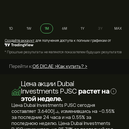
1D
1W
1M
6M
1Y
3Y
MAX
Cоздайте аккаунт
для получения доступа к полным графикам от
* Прошлые результаты не являются показателем будущих результатов
Перейти к:
Об DIC.AE >
Как купить? >
Цена акции Dubai
Investments PJSC
растет на
i
этой неделе.
Цена Dubai Investments PJSC сегодня
составляет 3.6400‎د.إ‎, изменившись на ‎-0.55‎%
за последние 24 часа и на ‎0.55‎% за
последнюю неделю. Цена Dubai Investments