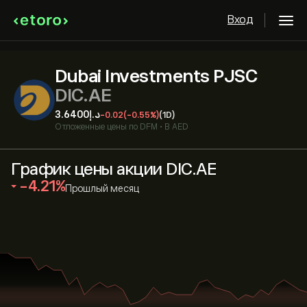
Вход
Dubai Investments PJSC
DIC.AE
-0.02
(-0.55%)
(1D)
Отложенные цены по
DFM
•
В AED
График цены акции DIC.AE
‎-4.21‎
Прошлый месяц