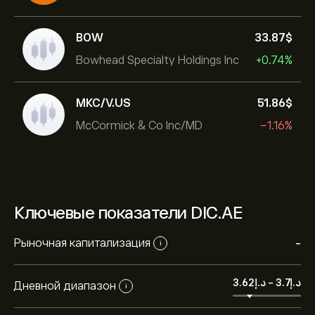
BOW
33.87‎$‎
Bowhead Specialty Holdings Inc
+0.74%
MKC/V.US
51.86‎$‎
McCormick & Co Inc/MD
-1.16%
Ключевые показатели DIC.AE
Рыночная капитализация
-
i
-
Дневной диапазон
i