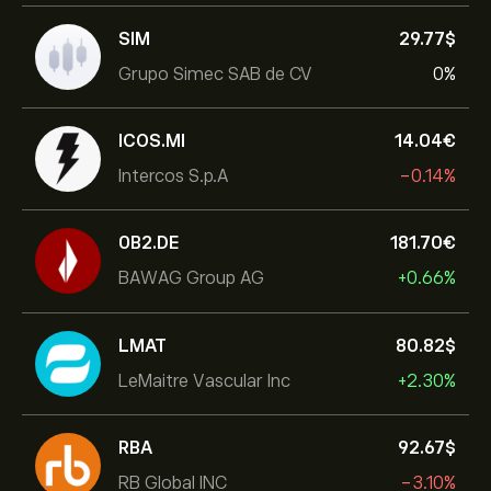
SIM
29.77‎$‎
Grupo Simec SAB de CV
0%
ICOS.MI
14.04‎€‎
Intercos S.p.A
-0.14%
0B2.DE
181.70‎€‎
BAWAG Group AG
+0.66%
LMAT
80.82‎$‎
LeMaitre Vascular Inc
+2.30%
RBA
92.67‎$‎
RB Global INC
-3.10%