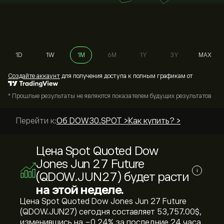
1D
1W
1M
6M
1Y
3Y
MAX
Cоздайте аккаунт
для получения доступа к полным графикам от
* Прошлые результаты не являются показателем будущих результатов
Перейти к:
Об DOW30.SPOT >
Как купить? >
Цена Spot Quoted Dow
Jones Jun 27 Future
i
(QDOW.JUN27) будет расти
на этой неделе.
Цена Spot Quoted Dow Jones Jun 27 Future
(QDOW.JUN27) сегодня составляет 53,757.00‎$‎,
изменившись на ‎-0.24‎% за последние 24 часа