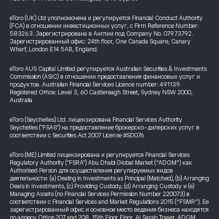
eToro (UK) Ltd уполномочена и регулируется Financial Conduct Authority
(FCA) в отношении инвестиционных услуг, с Firm Reference Number:
583263. Зарегистрирована в Англии под Company No. 07973792.
Зарегистрированный офис: 24th floor, One Canada Square, Canary
Wharf, London E14 5AB, England.
eToro AUS Capital Limited регулируется Australian Securities & Investments
Commission (ASIC) в отношении предоставления финансовых услуг и
продуктов. Australian Financial Services Licence number: 491139.
Registered Office: Level 3, 60 Castlereagh Street, Sydney NSW 2000,
Australia
eToro (Seychelles) Ltd. лицензирована Financial Services Authority
Seychelles ("FSAS") на предоставление брокерско-дилерских услуг в
соответствии с Securities Act 2007 License #SD076
eToro (ME) Limited лицензирована и регулируется Financial Services
Regulatory Authority ("FSRA") Abu Dhabi Global Market (“ADGM”) как
Authorised Person для осуществления регулируемых видов
деятельности: (a) Dealing in Investments as Principal (Matched), (b) Arranging
Deals in Investments, (c) Providing Custody, (d) Arranging Custody и (e)
Managing Assets (по Financial Services Permission Number 220073) в
соответствии с Financial Services and Market Regulations 2015 (“FSMR”). Ее
зарегистрированный офис и основное место ведения бизнеса находятся
по адресу Office 207 and 208, 15th Floor Floor, Al Sarab Tower, ADGM