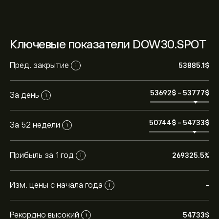
Ключевые показатели DOW30.SPOT
Пред. закрытие
53885.1‎$‎
i
53692‎$‎
-
53777‎$‎
За день
i
Текущая цена DOW30.SPOT — это 53,757.00‎$‎
долларов США
50744‎$‎
-
54733‎$‎
За 52 недели
i
Исторический максимум Spot Quoted Dow Jones
Jun 27 Future (QDOW.JUN27) — 54,733.00‎$‎
Прибыль за 1 год
269325.5%
i
долларов США
Изм. цены с начала года
-
i
Выберите временной промежуток «1D» или «1W» на
графике eToro и уменьшите масштаб, чтобы
увидеть исторические движения цены Spot Quoted
Рекордно высокий
54733‎$‎
i