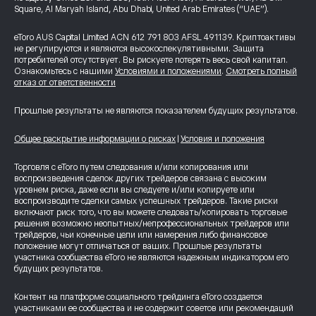
Square, Al Maryah Island, Abu Dhabi, United Arab Emirates (“UAE”).
eToro AUS Capital Limited ACN 612 791 803 AFSL 491139. Криптоактивы
не регулируются и являются высокоспекулятивными. Защита
потребителей отсутствует. Вы рискуете потерять весь свой капитал.
Ознакомьтесь с нашими
Условиями и положениями
.
Смотреть полный
отказ от ответственности
Прошлые результаты не являются показателем будущих результатов.
Общее раскрытие информации о рисках
|
Условия и положения
Торговля с eToro путем следования и/или копирования или
воспроизведения сделок других трейдеров связана с высоким
уровнем риска, даже если вы следуете и/или копируете или
воспроизводите сделки самых успешных трейдеров. Такие риски
включают риск того, что вы можете следовать/копировать торговые
решения возможно неопытных/непрофессиональных трейдеров или
трейдеров, чьи конечные цели или намерения либо финансовое
положение могут отличаться от ваших. Прошлые результаты
участника сообщества eToro не являются надежным индикатором его
будущих результатов.
Контент на платформе социального трейдинга eToro создается
участниками ее сообщества и не содержит советов или рекомендаций