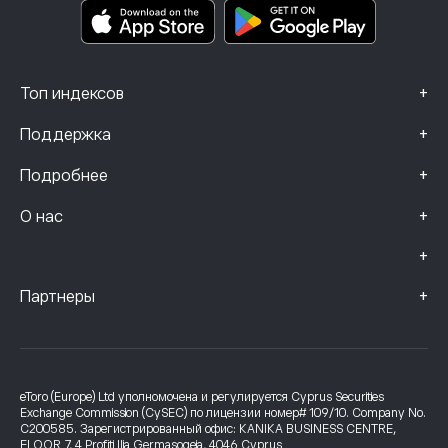
Данные о жалобах (клиенты FCA)
+
Топ индексов
+
Поддержка
+
Подробнее
+
О нас
+
+
Партнеры
eToro (Europe) Ltd уполномочена и регулируется Cyprus Securities
Exchange Commission (CySEC) по лицензии номер# 109/10. Company No.
C200585. Зарегистрированный офис: KANIKA BUSINESS CENTRE,
FLOOR 7, 4 Profiti Ilia Germasogeia, 4046 Cyprus