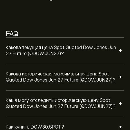
Dow Jones Jun 27 Future (QDOW.JUN27). Цена Spot
Чтобы купить DOW30.SPOT, перейдите в
Quoted Dow Jones Jun 27 Future (QDOW.JUN27)
инструмент "Spot Quoted Dow Jones Jun 27 Future
находится в диапазоне 0‎$‎ за последний год.
(QDOW.JUN27) (DOW30.SPOT)" на веб-сайте eToro.
После того, как вы создали счет и внесли средства,
нажмите кнопку «Торговля» и решите, сколько Spot
FAQ
Quoted Dow Jones Jun 27 Future (QDOW.JUN27) вы
хотели бы приобрести. Вы также можете разместить
ордер для покупки DOW30.SPOT по определенной
Какова текущая цена Spot Quoted Dow Jones Jun
+
цене в будущем.
27 Future (QDOW.JUN27)?
Какова историческая максимальная цена Spot
+
Quoted Dow Jones Jun 27 Future (QDOW.JUN27)?
Как я могу отследить историческую цену Spot
+
Quoted Dow Jones Jun 27 Future (QDOW.JUN27)?
+
Как купить DOW30.SPOT?