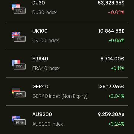
DJ30
53,828.35‎$‎
DJ30 Index
-0.02%
UK100
10,864.58‎£‎
UK100 Index
+0.06%
FRA40
8,714.00‎€‎
FRA40 Index
+0.11%
GER40
26,177.96‎€‎
GER40 Index (Non Expiry)
+0.04%
AUS200
9,259.30‎A$‎
AUS200 Index
+0.24%