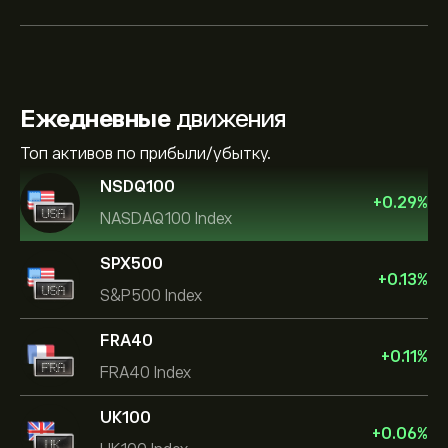
Ежедневные
движения
Топ активов по прибыли/убытку.
NSDQ100
+
0.29
%
NASDAQ100 Index
SPX500
+
0.13
%
S&P500 Index
FRA40
+
0.11
%
FRA40 Index
UK100
+
0.06
%