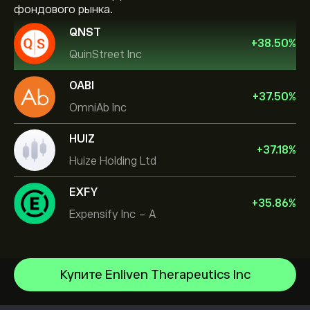
фондового рынка.
QNST
+
38.50
%
QuinStreet Inc
OABI
+
37.50
%
OmniAb Inc
HUIZ
+
37.18
%
Huize Holding Ltd
EXFY
+
35.86
%
Expensify Inc - A
Купите Enliven Therapeutics Inc
NVIDIA Corporation
Amazon.com Inc
Центр помощи