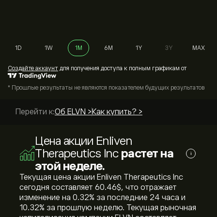
1D
1W
1M
6M
1Y
3Y
MAX
Cоздайте аккаунт
для получения доступа к полным графикам от
* Прошлые результаты не являются показателем будущих результатов
Перейти к:
Об ELVN >
Как купить? >
Цена акции Enliven
Therapeutics Inc
растет на
i
этой неделе.
Текущая цена акции Enliven Therapeutics Inc
сегодня составляет 60.46‎$‎, что отражает
изменение на ‎0.32‎% за последние 24 часа и
‎10.32‎% за прошлую неделю. Текущая рыночная