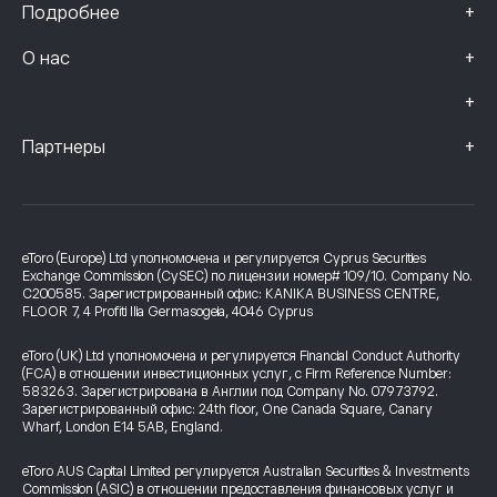
+
Подробнее
+
О нас
+
+
Партнеры
eToro (Europe) Ltd уполномочена и регулируется Cyprus Securities
Exchange Commission (CySEC) по лицензии номер# 109/10. Company No.
C200585. Зарегистрированный офис: KANIKA BUSINESS CENTRE,
FLOOR 7, 4 Profiti Ilia Germasogeia, 4046 Cyprus
eToro (UK) Ltd уполномочена и регулируется Financial Conduct Authority
(FCA) в отношении инвестиционных услуг, с Firm Reference Number:
583263. Зарегистрирована в Англии под Company No. 07973792.
Зарегистрированный офис: 24th floor, One Canada Square, Canary
Wharf, London E14 5AB, England.
eToro AUS Capital Limited регулируется Australian Securities & Investments
Commission (ASIC) в отношении предоставления финансовых услуг и