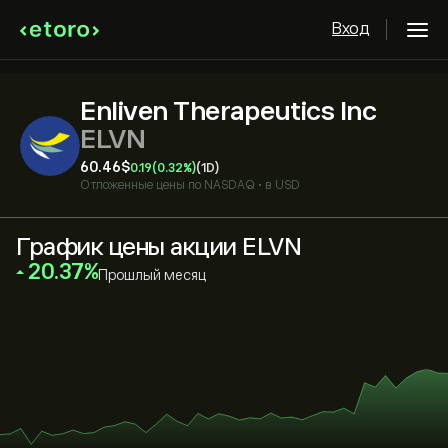
Вход
Enliven Therapeutics Inc
ELVN
60.46‎$‎
0.19
(0.32%)
(1D)
Отложенные цены по
NASDAQ
•
в USD
График цены акции ELVN
‎20.37‎
Прошлый месяц