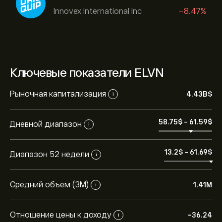
Innovex International Inc
-8.47%
Ключевые показатели ELVN
Рыночная капитализация
4.43B‎$‎
i
58.75‎$‎
-
61.59‎$‎
Дневной диапазон
i
13.2‎$‎
-
61.69‎$‎
Диапазон 52 недели
i
Средний объем (3М)
1.41M
i
Отношение цены к доходу
-36.24
i