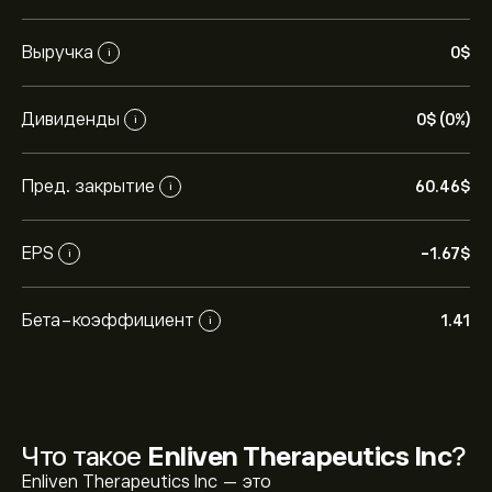
Выручка
0‎$‎
i
Дивиденды
0‎$‎ (0%)
i
Пред. закрытие
60.46‎$‎
i
EPS
-1.67‎$‎
i
Бета-коэффициент
1.41
i
Что такое
Enliven Therapeutics Inc
?
Enliven Therapeutics Inc — это