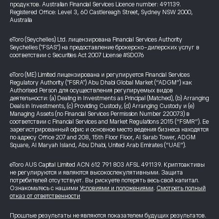
продуктов. Australian Financial Services Licence number: 491139.
Registered Office: Level 3, 60 Castlereagh Street, Sydney NSW 2000,
Australia
eToro (Seychelles) Ltd. лицензирована Financial Services Authority
Seychelles ("FSAS") на предоставление брокерско-дилерских услуг в
соответствии с Securities Act 2007 License #SD076
eToro (ME) Limited лицензирована и регулируется Financial Services
Regulatory Authority ("FSRA") Abu Dhabi Global Market (“ADGM”) как
Authorised Person для осуществления регулируемых видов
деятельности: (a) Dealing in Investments as Principal (Matched), (b) Arranging
Deals in Investments, (c) Providing Custody, (d) Arranging Custody и (e)
Managing Assets (по Financial Services Permission Number 220073) в
соответствии с Financial Services and Market Regulations 2015 (“FSMR”). Ее
зарегистрированный офис и основное место ведения бизнеса находятся
по адресу Office 207 and 208, 15th Floor Floor, Al Sarab Tower, ADGM
Square, Al Maryah Island, Abu Dhabi, United Arab Emirates (“UAE”).
eToro AUS Capital Limited ACN 612 791 803 AFSL 491139. Криптоактивы
не регулируются и являются высокоспекулятивными. Защита
потребителей отсутствует. Вы рискуете потерять весь свой капитал.
Ознакомьтесь с нашими
Условиями и положениями
.
Смотреть полный
отказ от ответственности
Прошлые результаты не являются показателем будущих результатов.