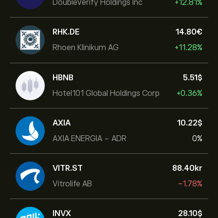
DoubleVerify Holdings Inc
+12.81%
RHK.DE
14.80‎€‎
Rhoen Klinikum AG
+11.28%
HBNB
5.51‎$‎
Hotel101 Global Holdings Corp
+0.36%
AXIA
10.22‎$‎
AXIA ENERGIA - ADR
0%
VITR.ST
88.40‎kr‎
Vitrolife AB
-1.78%
INVX
28.10‎$‎