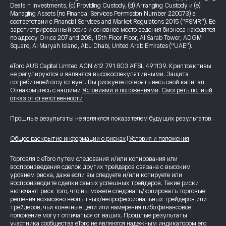
Deals in Investments, (c) Providing Custody, (d) Arranging Custody и (e)
Managing Assets (по Financial Services Permission Number 220073) в
соответствии с Financial Services and Market Regulations 2015 (“FSMR”). Ее
зарегистрированный офис и основное место ведения бизнеса находятся
по адресу Office 207 and 208, 15th Floor Floor, Al Sarab Tower, ADGM
Square, Al Maryah Island, Abu Dhabi, United Arab Emirates (“UAE”).
eToro AUS Capital Limited ACN 612 791 803 AFSL 491139. Криптоактивы
не регулируются и являются высокоспекулятивными. Защита
потребителей отсутствует. Вы рискуете потерять весь свой капитал.
Ознакомьтесь с нашими
Условиями и положениями
.
Смотреть полный
отказ от ответственности
Прошлые результаты не являются показателем будущих результатов.
Общее раскрытие информации о рисках
|
Условия и положения
Торговля с eToro путем следования и/или копирования или
воспроизведения сделок других трейдеров связана с высоким
уровнем риска, даже если вы следуете и/или копируете или
воспроизводите сделки самых успешных трейдеров. Такие риски
включают риск того, что вы можете следовать/копировать торговые
решения возможно неопытных/непрофессиональных трейдеров или
трейдеров, чьи конечные цели или намерения либо финансовое
положение могут отличаться от ваших. Прошлые результаты
участника сообщества eToro не являются надежным индикатором его