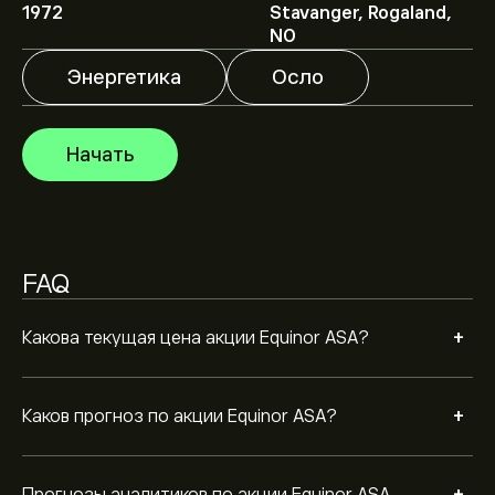
1972
Stavanger, Rogaland,
аналитиков.
Аналитики предоставляют прогнозы по акции
NO
Equinor ASA, основываясь на рыночных тенденциях,
финансовых отчетах и предполагаемом росте.
Энергетика
Осло
Ознакомьтесь с последним прогнозом для будущих
Рыночная капитализация Equinor ASA — это
изменений цены.
889.36B‎kr‎
Начать
FAQ
+
Какова текущая цена акции Equinor ASA?
+
Каков прогноз по акции Equinor ASA?
Прогнозы аналитиков по акции Equinor ASA