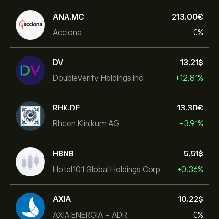
ANA.MC
213.00‎€‎
Acciona
0%
DV
13.21‎$‎
DoubleVerify Holdings Inc
+12.81%
RHK.DE
13.30‎€‎
Rhoen Klinikum AG
+3.91%
HBNB
5.51‎$‎
Hotel101 Global Holdings Corp
+0.36%
AXIA
10.22‎$‎
AXIA ENERGIA - ADR
0%