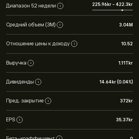
225.96‎kr‎
-
422.3‎kr‎
Диапазон 52 недели
i
Средний объем (3М)
3.04M
i
Отношение цены к доходу
10.52
i
Выручка
1.11T‎kr‎
i
Дивиденды
14.64‎kr‎ (0.04%)
i
Пред. закрытие
372‎kr‎
i
EPS
35.37‎kr‎
i
Бета-коэффициент
0
i