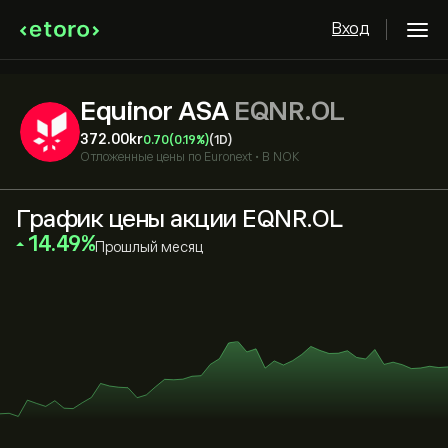
Вход
Equinor ASA
EQNR.OL
372.00‎kr‎
0.70
(0.19%)
(1D)
Отложенные цены по
Euronext
•
В NOK
График цены акции EQNR.OL
‎14.49‎
Прошлый месяц