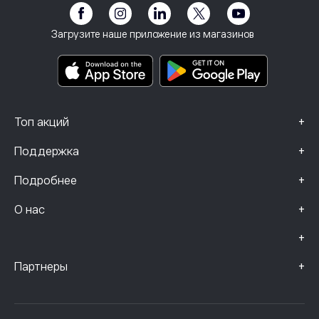
Предупреждение о рисках
eToro Club
След
Положения и условия
Инвестиционное страхование
Загрузите наше приложение из магазинов
Основные информационные документы
Smart Portfolios
Данные о жалобах (клиенты FCA)
+
Топ акций
+
Поддержка
+
Подробнее
+
О нас
+
+
Партнеры