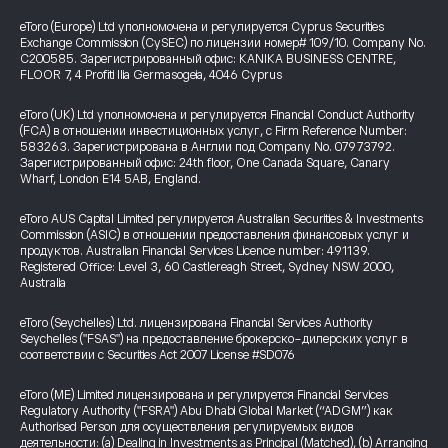
eToro (Europe) Ltd уполномочена и регулируется Cyprus Securities
Exchange Commission (CySEC) по лицензии номер# 109/10. Company No.
C200585. Зарегистрированный офис: KANIKA BUSINESS CENTRE,
FLOOR 7, 4 Profiti Ilia Germasogeia, 4046 Cyprus
eToro (UK) Ltd уполномочена и регулируется Financial Conduct Authority
(FCA) в отношении инвестиционных услуг, с Firm Reference Number:
583263. Зарегистрирована в Англии под Company No. 07973792.
Зарегистрированный офис: 24th floor, One Canada Square, Canary
Wharf, London E14 5AB, England.
eToro AUS Capital Limited регулируется Australian Securities & Investments
Commission (ASIC) в отношении предоставления финансовых услуг и
продуктов. Australian Financial Services Licence number: 491139.
Registered Office: Level 3, 60 Castlereagh Street, Sydney NSW 2000,
Australia
eToro (Seychelles) Ltd. лицензирована Financial Services Authority
Seychelles ("FSAS") на предоставление брокерско-дилерских услуг в
соответствии с Securities Act 2007 License #SD076
eToro (ME) Limited лицензирована и регулируется Financial Services
Regulatory Authority ("FSRA") Abu Dhabi Global Market (“ADGM”) как
Authorised Person для осуществления регулируемых видов
деятельности: (a) Dealing in Investments as Principal (Matched), (b) Arranging