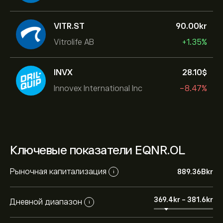
VITR.ST
90.00‎kr‎
Vitrolife AB
+1.35%
INVX
28.10‎$‎
Innovex International Inc
-8.47%
Ключевые показатели EQNR.OL
Рыночная капитализация
889.36B‎kr‎
i
369.4‎kr‎
-
381.6‎kr‎
Дневной диапазон
i