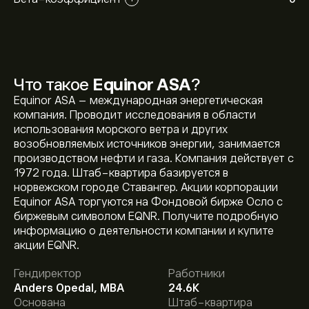
Что такое
Equinor ASA
?
Equinor ASA – международная энергетическая
компания. Проводит исследования в области
использования морского ветра и других
возобновляемых источников энергии, занимается
производством нефти и газа. Компания действует с
1972 года. Штаб-квартира базируется в
норвежском городе Ставангер. Акции корпорации
Equinor ASA торгуются на Фондовой бирже Осло с
биржевым символом EQNR. Получите подробную
Текущая цена акции EQNR.OL составляет 372.00‎kr‎.
информацию о деятельности компании и купите
акции EQNR.
Гендиректор
Работники
Средняя целевая цена акции Equinor ASA составляет
Anders Opedal, MBA
24.6K
372.00‎kr‎.
Зарегистрируйтесь
на eToro, чтобы
Основана
Штаб-квартира
получить подробные прогнозы и целевые цены от