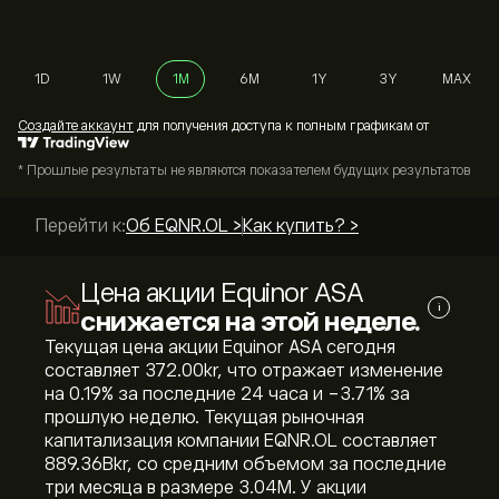
1D
1W
1M
6M
1Y
3Y
MAX
Cоздайте аккаунт
для получения доступа к полным графикам от
* Прошлые результаты не являются показателем будущих результатов
Перейти к:
Об EQNR.OL >
Как купить? >
Цена акции Equinor ASA
i
снижается на этой неделе.
Текущая цена акции Equinor ASA сегодня
составляет 372.00‎kr‎, что отражает изменение
на ‎0.19‎% за последние 24 часа и ‎-3.71‎% за
прошлую неделю. Текущая рыночная
капитализация компании EQNR.OL составляет
889.36B‎kr‎, со средним объемом за последние
три месяца в размере 3.04M. У акции