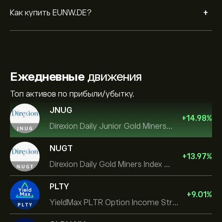
+
Как купить EUNW.DE?
Ежедневные
движения
Топ активов по прибыли/убытку.
JNUG
+
14.98
%
Direxion Daily Junior Gold Miners Index Bull 2X ETF
NUGT
+
13.97
%
Direxion Daily Gold Miners Index Bull 2X ETF
PLTY
+
9.01
%
YieldMax PLTR Option Income Strategy ETF