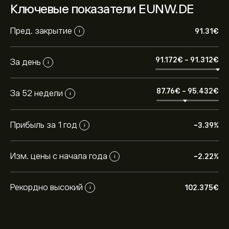
Ключевые показатели EUNW.DE
Пред. закрытие
91.31‎€‎
i
91.172‎€‎
-
91.312‎€‎
За день
i
87.76‎€‎
-
95.432‎€‎
За 52 недели
i
Прибыль за 1 год
-3.39%
i
Изм. цены с начала года
-2.22%
i
Рекордно высокий
102.375‎€‎
i