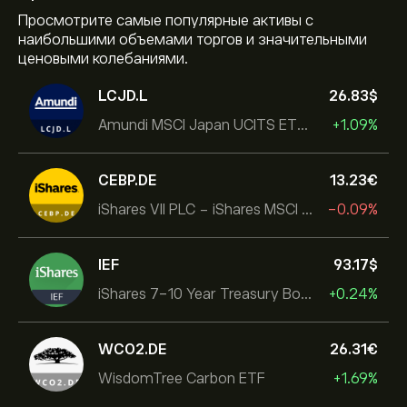
Просмотрите самые популярные активы с
наибольшими объемами торгов и значительными
ценовыми колебаниями.
LCJD.L
26.83‎$‎
Amundi MSCI Japan UCITS ETF Acc
+1.09%
CEBP.DE
13.23‎€‎
iShares VII PLC - iShares MSCI EMU USD Hedged UCITS ETF
-0.09%
IEF
93.17‎$‎
iShares 7-10 Year Treasury Bond ETF
+0.24%
WCO2.DE
26.31‎€‎
WisdomTree Carbon ETF
+1.69%