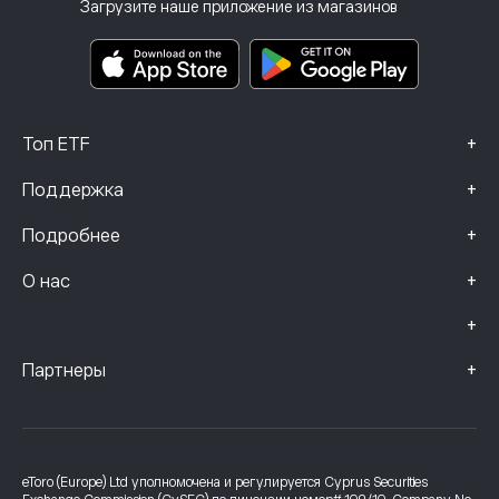
Инвестиционное страхование
Загрузите наше приложение из магазинов
Основные информационные документы
Smart Portfolios
Данные о жалобах (клиенты FCA)
+
Топ ETF
+
Поддержка
+
Подробнее
+
О нас
+
+
Партнеры
eToro (Europe) Ltd уполномочена и регулируется Cyprus Securities