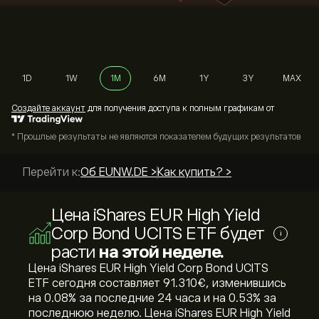
1D
1W
1M
6M
1Y
3Y
MAX
Cоздайте аккаунт
для получения доступа к полным графикам от
* Прошлые результаты не являются показателем будущих результатов
Перейти к:
Об EUNW.DE >
Как купить? >
Цена iShares EUR High Yield
Corp Bond UCITS ETF будет
i
расти
на этой неделе.
Цена iShares EUR High Yield Corp Bond UCITS
ETF сегодня составляет 91.310‎€‎, изменившись
на ‎0.08‎% за последние 24 часа и на ‎0.53‎% за
последнюю неделю. Цена iShares EUR High Yield