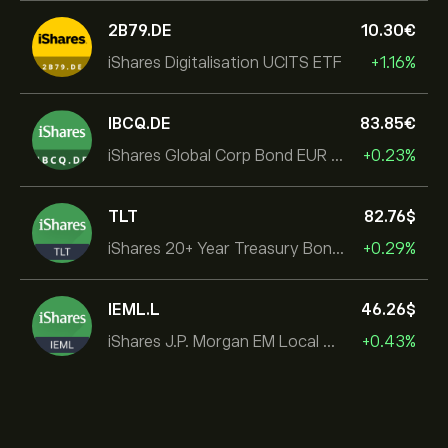
2B79.DE
10.30‎€‎
iShares Digitalisation UCITS ETF
+1.16%
IBCQ.DE
83.85‎€‎
iShares Global Corp Bond EUR Hedged UCITS ETF Dist
+0.23%
TLT
82.76‎$‎
iShares 20+ Year Treasury Bond ETF
+0.29%
IEML.L
46.26‎$‎
iShares J.P. Morgan EM Local Govt Bond UCITS ETF
+0.43%