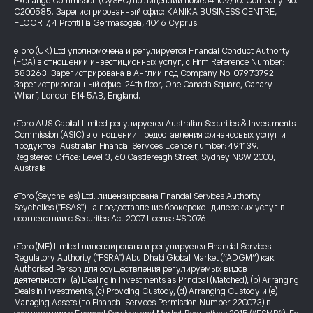
Exchange Commission (CySEC) по лицензии номер# 109/10. Company No.
C200585. Зарегистрированный офис: KANIKA BUSINESS CENTRE,
FLOOR 7, 4 Profiti Ilia Germasogeia, 4046 Cyprus
eToro (UK) Ltd уполномочена и регулируется Financial Conduct Authority
(FCA) в отношении инвестиционных услуг, с Firm Reference Number:
583263. Зарегистрирована в Англии под Company No. 07973792.
Зарегистрированный офис: 24th floor, One Canada Square, Canary
Wharf, London E14 5AB, England.
eToro AUS Capital Limited регулируется Australian Securities & Investments
Commission (ASIC) в отношении предоставления финансовых услуг и
продуктов. Australian Financial Services Licence number: 491139.
Registered Office: Level 3, 60 Castlereagh Street, Sydney NSW 2000,
Australia
eToro (Seychelles) Ltd. лицензирована Financial Services Authority
Seychelles ("FSAS") на предоставление брокерско-дилерских услуг в
соответствии с Securities Act 2007 License #SD076
eToro (ME) Limited лицензирована и регулируется Financial Services
Regulatory Authority ("FSRA") Abu Dhabi Global Market (“ADGM”) как
Authorised Person для осуществления регулируемых видов
деятельности: (a) Dealing in Investments as Principal (Matched), (b) Arranging
Deals in Investments, (c) Providing Custody, (d) Arranging Custody и (e)
Managing Assets (по Financial Services Permission Number 220073) в