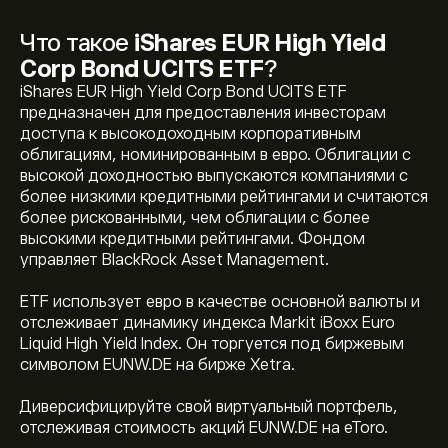
Что такое
iShares EUR High Yield
Corp Bond UCITS ETF
?
iShares EUR High Yield Corp Bond UCITS ETF
предназначен для предоставления инвесторам
доступа к высокодоходным корпоративным
облигациям, номинированным в евро. Облигации с
высокой доходностью выпускаются компаниями с
более низкими кредитными рейтингами и считаются
более рискованными, чем облигации с более
высокими кредитными рейтингами. Фондом
Текущая цена EUNW.DE — это 91.310‎€‎ долларов
управляет BlackRock Asset Management.
США
ETF использует евро в качестве основной валюты и
отслеживает динамику индекса Markit iBoxx Euro
Исторический максимум iShares EUR High Yield Corp
Liquid High Yield Index. Он торгуется под биржевым
Bond UCITS ETF — 102.375‎€‎ долларов США
символом EUNW.DE на бирже Xetra.
Диверсифицируйте свой виртуальный портфель,
Выберите временной промежуток «1D» или «1W» на
отслеживая стоимость акций EUNW.DE на eToro.
графике eToro и уменьшите масштаб, чтобы