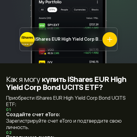
iShares EUR High Yield Corp Bond UCITS ETF
EU
Как я могу
купить iShares EUR High
Yield Corp Bond UCITS ETF?
Приобрести iShares EUR High Yield Corp Bond UCITS
ETF:
01
Создайте счет eToro:
Зарегистрируйте счет eToro и подтвердите свою
личность.
02