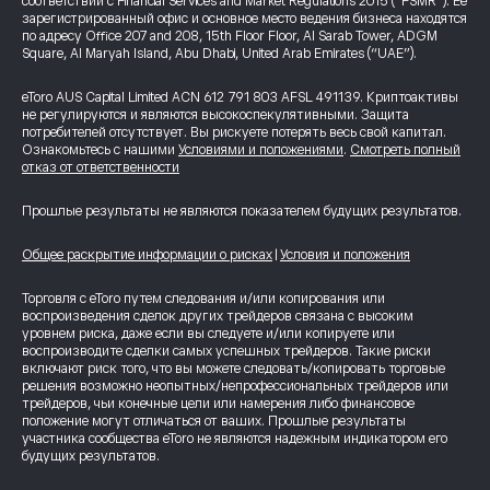
соответствии с Financial Services and Market Regulations 2015 (“FSMR”). Ее
зарегистрированный офис и основное место ведения бизнеса находятся
по адресу Office 207 and 208, 15th Floor Floor, Al Sarab Tower, ADGM
Square, Al Maryah Island, Abu Dhabi, United Arab Emirates (“UAE”).
eToro AUS Capital Limited ACN 612 791 803 AFSL 491139. Криптоактивы
не регулируются и являются высокоспекулятивными. Защита
потребителей отсутствует. Вы рискуете потерять весь свой капитал.
Ознакомьтесь с нашими
Условиями и положениями
.
Смотреть полный
отказ от ответственности
Прошлые результаты не являются показателем будущих результатов.
Общее раскрытие информации о рисках
|
Условия и положения
Торговля с eToro путем следования и/или копирования или
воспроизведения сделок других трейдеров связана с высоким
уровнем риска, даже если вы следуете и/или копируете или
воспроизводите сделки самых успешных трейдеров. Такие риски
включают риск того, что вы можете следовать/копировать торговые
решения возможно неопытных/непрофессиональных трейдеров или
трейдеров, чьи конечные цели или намерения либо финансовое
положение могут отличаться от ваших. Прошлые результаты
участника сообщества eToro не являются надежным индикатором его
будущих результатов.