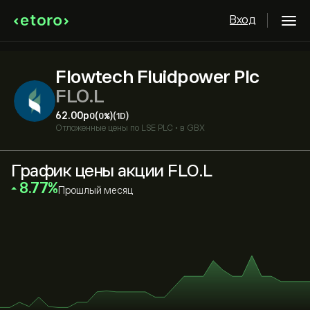
Вход
Flowtech Fluidpower Plc
FLO.L
62.00‎p‎
0
(0%)
(1D)
Отложенные цены по
LSE PLC
•
в GBX
График цены акции FLO.L
‎8.77‎
Прошлый месяц