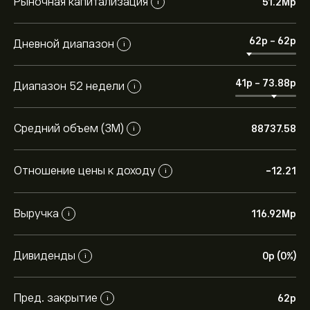
Рыночная капитализация
51.2M‎p‎
i
62‎p‎
-
62‎p‎
Дневной диапазон
i
41‎p‎
-
73.88‎p‎
Диапазон 52 недели
i
Средний объем (3М)
88737.58
i
Отношение цены к доходу
-12.21
i
Выручка
116.92M‎p‎
i
Дивиденды
0‎p‎ (0%)
i
Пред. закрытие
62‎p‎
i