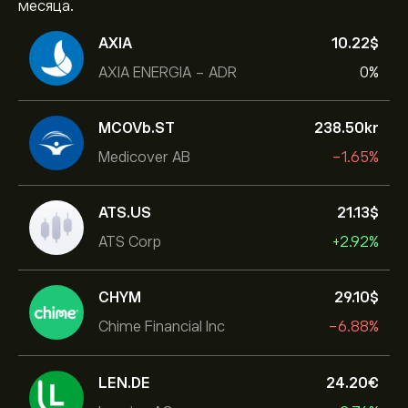
месяца.
AXIA
10.22‎$‎
AXIA ENERGIA - ADR
0%
MCOVb.ST
238.50‎kr‎
Medicover AB
-1.65%
ATS.US
21.13‎$‎
ATS Corp
+2.92%
CHYM
29.10‎$‎
Chime Financial Inc
-6.88%
LEN.DE
24.20‎€‎