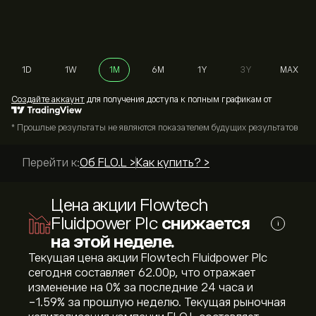
1D
1W
1M
6M
1Y
3Y
MAX
Cоздайте аккаунт
для получения доступа к полным графикам от
* Прошлые результаты не являются показателем будущих результатов
Перейти к:
Об FLO.L >
Как купить? >
Цена акции Flowtech
Fluidpower Plc
снижается
i
на этой неделе.
Текущая цена акции Flowtech Fluidpower Plc
сегодня составляет 62.00‎p‎, что отражает
изменение на ‎0‎% за последние 24 часа и
‎-1.59‎% за прошлую неделю. Текущая рыночная