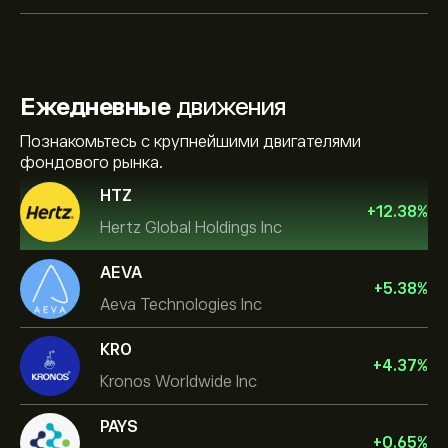
Ежедневные
движения
Познакомьтесь с крупнейшими двигателями
фондового рынка.
HTZ
+
12.38
%
Hertz Global Holdings Inc
AEVA
+
5.38
%
Aeva Technologies Inc
KRO
+
4.37
%
Kronos Worldwide Inc
PAYS
+
0.65
%