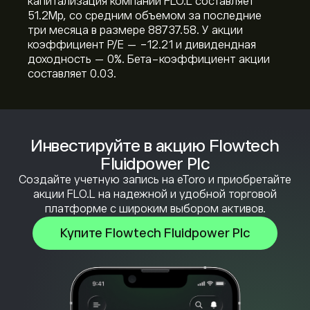
капитализация компании FLO.L составляет
51.2M‎p‎, со средним объемом за последние
три месяца в размере 88737.58. У акции
коэффициент P/E — -12.21 и дивидендная
доходность — 0%. Бета-коэффициент акции
составляет 0.03.
Инвестируйте в акцию Flowtech
Fluidpower Plc
Создайте учетную запись на eToro и приобретайте
акции FLO.L на надежной и удобной торговой
платформе с широким выбором активов.
Купите Flowtech Fluidpower Plc