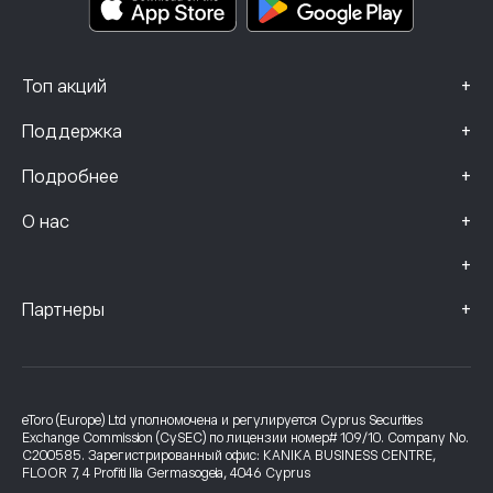
+
Топ акций
+
Поддержка
+
Подробнее
+
О нас
+
+
Партнеры
eToro (Europe) Ltd уполномочена и регулируется Cyprus Securities
Exchange Commission (CySEC) по лицензии номер# 109/10. Company No.
C200585. Зарегистрированный офис: KANIKA BUSINESS CENTRE,
FLOOR 7, 4 Profiti Ilia Germasogeia, 4046 Cyprus