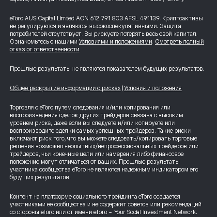
eToro AUS Capital Limited ACN 612 791 803 AFSL 491139. Криптоактивы
не регулируются и являются высокоспекулятивными. Защита
потребителей отсутствует. Вы рискуете потерять весь свой капитал.
Ознакомьтесь с нашими
Условиями и положениями
.
Смотреть полный
отказ от ответственности
Прошлые результаты не являются показателем будущих результатов.
Общее раскрытие информации о рисках
|
Условия и положения
Торговля с eToro путем следования и/или копирования или
воспроизведения сделок других трейдеров связана с высоким
уровнем риска, даже если вы следуете и/или копируете или
воспроизводите сделки самых успешных трейдеров. Такие риски
включают риск того, что вы можете следовать/копировать торговые
решения возможно неопытных/непрофессиональных трейдеров или
трейдеров, чьи конечные цели или намерения либо финансовое
положение могут отличаться от ваших. Прошлые результаты
участника сообщества eToro не являются надежным индикатором его
будущих результатов.
Контент на платформе социального трейдинга eToro создается
участниками ее сообщества и не содержит советов или рекомендаций
со стороны eToro или от имени eToro - Your Social Investment Network.