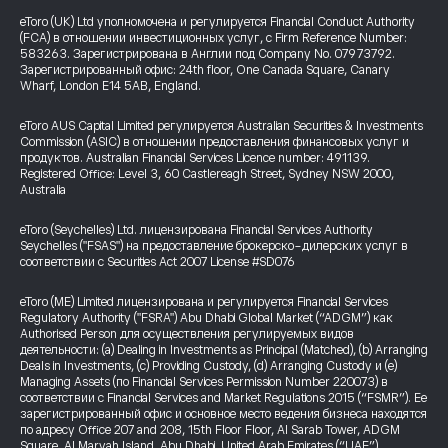
eToro (UK) Ltd уполномочена и регулируется Financial Conduct Authority
(FCA) в отношении инвестиционных услуг, с Firm Reference Number:
583263. Зарегистрирована в Англии под Company No. 07973792.
Зарегистрированный офис: 24th floor, One Canada Square, Canary
Wharf, London E14 5AB, England.
eToro AUS Capital Limited регулируется Australian Securities & Investments
Commission (ASIC) в отношении предоставления финансовых услуг и
продуктов. Australian Financial Services Licence number: 491139.
Registered Office: Level 3, 60 Castlereagh Street, Sydney NSW 2000,
Australia
eToro (Seychelles) Ltd. лицензирована Financial Services Authority
Seychelles ("FSAS") на предоставление брокерско-дилерских услуг в
соответствии с Securities Act 2007 License #SD076
eToro (ME) Limited лицензирована и регулируется Financial Services
Regulatory Authority ("FSRA") Abu Dhabi Global Market (“ADGM”) как
Authorised Person для осуществления регулируемых видов
деятельности: (a) Dealing in Investments as Principal (Matched), (b) Arranging
Deals in Investments, (c) Providing Custody, (d) Arranging Custody и (e)
Managing Assets (по Financial Services Permission Number 220073) в
соответствии с Financial Services and Market Regulations 2015 (“FSMR”). Ее
зарегистрированный офис и основное место ведения бизнеса находятся
по адресу Office 207 and 208, 15th Floor Floor, Al Sarab Tower, ADGM
Square, Al Maryah Island, Abu Dhabi, United Arab Emirates (“UAE”).