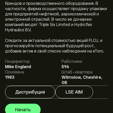
брендов и производственного оборудования. В
частности, фирма осуществляет продажу упаковки
для предприятий нефтяной, аэрокосмической и
электронной отраслей. В число ее дочерних
компаний входят Triple Six Limited и Hydroflex
Hydraulics B.V.
Следите за актуальной стоимостью акций FLO.L и
прогнозируйте потенциальный будущий рост,
Текущая цена акции FLO.L составляет 62.00‎p‎.
добавив актив в свой список наблюдения на eToro.
Гендиректор
Работники
Средняя целевая цена акции Flowtech Fluidpower Plc
Mike England
596
составляет 62.00‎p‎.
Зарегистрируйтесь
на eToro,
Основана
Штаб-квартира
чтобы получить подробные прогнозы и целевые
1983
Wilmslow, Cheshire,
цены от аналитиков.
GB
Аналитики предоставляют прогнозы по акции
Дистрибуция
LSE AIM
Flowtech Fluidpower Plc, основываясь на рыночных
тенденциях, финансовых отчетах и
предполагаемом росте. Ознакомьтесь с последним
Начать
прогнозом для будущих изменений цены.
Рыночная капитализация Flowtech Fluidpower Plc —