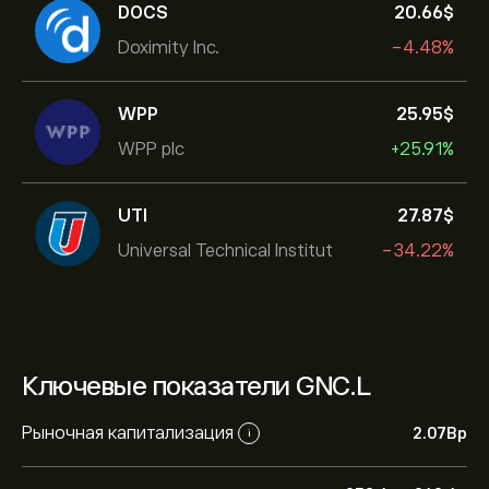
DOCS
20.66‎$‎
Doximity Inc.
-4.48%
WPP
25.95‎$‎
WPP plc
+25.91%
UTI
27.87‎$‎
Universal Technical Institut
-34.22%
Ключевые показатели GNC.L
Рыночная капитализация
2.07B‎p‎
i