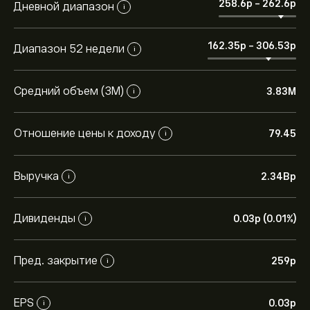
258.6‎p‎
-
262.6‎p‎
Дневной диапазон
i
162.35‎p‎
-
306.53‎p‎
Диапазон 52 недели
i
Средний объем (3М)
3.83M
i
Отношение цены к доходу
79.45
i
Выручка
2.34B‎p‎
i
Дивиденды
0.03‎p‎ (0.01%)
i
Пред. закрытие
259‎p‎
i
EPS
0.03‎p‎
i