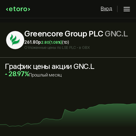
Вход
Greencore Group PLC
GNC.L
261.80‎p‎
2.80
(1.08%)
(1D)
Отложенные цены по
LSE PLC
•
в GBX
График цены акции GNC.L
‎28.97‎
Прошлый месяц