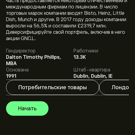
часть предоставляется некоторым отечественным и
международным фирмам по лицензии. В число
торговых марок компании входят Bisto, Heinz, Little
Dish, Munch и другие. В 2017 году доходы компании
выросли на 56,5% и составили £2319,7 млн.
Диверсифицируйте свой портфель, включив в него
Текущая цена акции GNC.L составляет 261.80‎p‎.
акции GNC.L.
Гендиректор
Работники
Средняя целевая цена акции Greencore Group PLC
Dalton Timothy Philips,
13.3K
составляет 261.80‎p‎.
Зарегистрируйтесь
на eToro,
MBA
чтобы получить подробные прогнозы и целевые
Основана
Штаб-квартира
цены от аналитиков.
1991
Dublin, Dublin, IE
Аналитики предоставляют прогнозы по акции
Потребительские товары
Лондон
Greencore Group PLC, основываясь на рыночных
тенденциях, финансовых отчетах и
предполагаемом росте. Ознакомьтесь с последним
Начать
прогнозом для будущих изменений цены.
Рыночная капитализация Greencore Group PLC — это
2.07B‎p‎