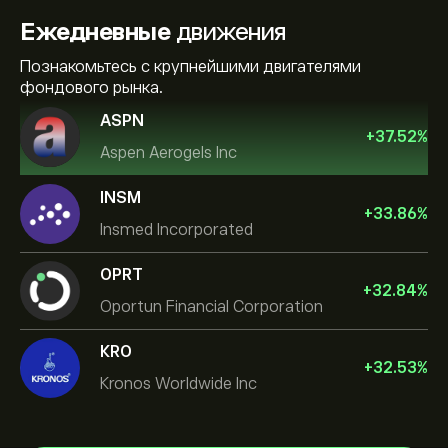
Ежедневные
движения
Познакомьтесь с крупнейшими двигателями
фондового рынка.
ASPN
+
37.52
%
Aspen Aerogels Inc
INSM
+
33.86
%
Insmed Incorporated
OPRT
+
32.84
%
Oportun Financial Corporation
KRO
+
32.53
%
Kronos Worldwide Inc