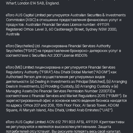
Wharf, London E14 5AB, England.
eToro AUS Capital Limited регулируется Australian Securities & Investments
Commission (ASIC) в отношении предоставления финансовых услуг и
продуктов. Australian Financial Services Licence number: 491139.
Registered Office: Level 3, 60 Castlereagh Street, Sydney NSW 2000,
Australia
eToro (Seychelles) Ltd. лицензирована Financial Services Authority
Seychelles ("FSAS") на предоставление брокерско-дилерских услуг в
соответствии с Securities Act 2007 License #SD076
eToro (ME) Limited лицензирована и регулируется Financial Services
Regulatory Authority ("FSRA") Abu Dhabi Global Market (“ADGM”) как
Authorised Person для осуществления регулируемых видов
деятельности: (a) Dealing in Investments as Principal (Matched), (b) Arranging
Deals in Investments, (c) Providing Custody, (d) Arranging Custody и (e)
Managing Assets (по Financial Services Permission Number 220073) в
соответствии с Financial Services and Market Regulations 2015 (“FSMR”). Ее
зарегистрированный офис и основное место ведения бизнеса находятся
по адресу Office 207 and 208, 15th Floor Floor, Al Sarab Tower, ADGM
Square, Al Maryah Island, Abu Dhabi, United Arab Emirates (“UAE”).
eToro AUS Capital Limited ACN 612 791 803 AFSL 491139. Криптоактивы
не регулируются и являются высокоспекулятивными. Защита
потребителей отсутствует. Вы рискуете потерять весь свой капитал.