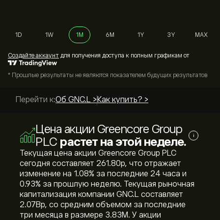
1D
1W
1M
6M
1Y
3Y
MAX
Cоздайте аккаунт
для получения доступа к полным графикам от
* Прошлые результаты не являются показателем будущих результатов
Перейти к:
Об GNC.L >
Как купить? >
Цена акции Greencore Group
i
PLC
растет на этой неделе.
Текущая цена акции Greencore Group PLC
сегодня составляет 261.80‎p‎, что отражает
изменение на ‎1.08‎% за последние 24 часа и
‎0.93‎% за прошлую неделю. Текущая рыночная
капитализация компании GNC.L составляет
2.07B‎p‎, со средним объемом за последние
три месяца в размере 3.83M. У акции