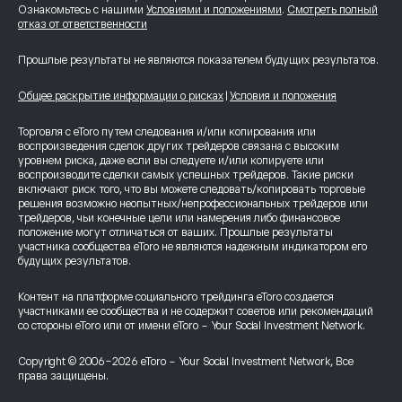
Ознакомьтесь с нашими
Условиями и положениями
.
Смотреть полный
отказ от ответственности
Прошлые результаты не являются показателем будущих результатов.
Общее раскрытие информации о рисках
|
Условия и положения
Торговля с eToro путем следования и/или копирования или
воспроизведения сделок других трейдеров связана с высоким
уровнем риска, даже если вы следуете и/или копируете или
воспроизводите сделки самых успешных трейдеров. Такие риски
включают риск того, что вы можете следовать/копировать торговые
решения возможно неопытных/непрофессиональных трейдеров или
трейдеров, чьи конечные цели или намерения либо финансовое
положение могут отличаться от ваших. Прошлые результаты
участника сообщества eToro не являются надежным индикатором его
будущих результатов.
Контент на платформе социального трейдинга eToro создается
участниками ее сообщества и не содержит советов или рекомендаций
со стороны eToro или от имени eToro - Your Social Investment Network.
Copyright © 2006-2026 eToro - Your Social Investment Network, Все
права защищены.