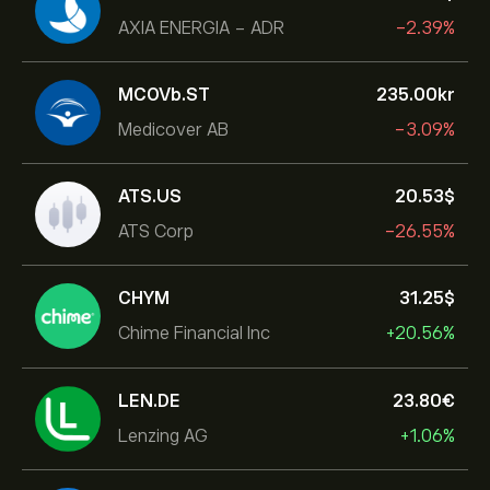
AXIA ENERGIA - ADR
-2.39%
MCOVb.ST
235.00‎kr‎
Medicover AB
-3.09%
ATS.US
20.53‎$‎
ATS Corp
-26.55%
CHYM
31.25‎$‎
Chime Financial Inc
+20.56%
LEN.DE
23.80‎€‎
Lenzing AG
+1.06%