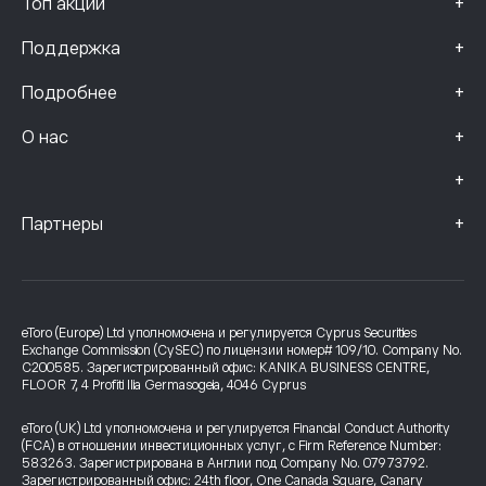
+
Топ акций
+
Поддержка
+
Подробнее
+
О нас
+
+
Партнеры
eToro (Europe) Ltd уполномочена и регулируется Cyprus Securities
Exchange Commission (CySEC) по лицензии номер# 109/10. Company No.
C200585. Зарегистрированный офис: KANIKA BUSINESS CENTRE,
FLOOR 7, 4 Profiti Ilia Germasogeia, 4046 Cyprus
eToro (UK) Ltd уполномочена и регулируется Financial Conduct Authority
(FCA) в отношении инвестиционных услуг, с Firm Reference Number:
583263. Зарегистрирована в Англии под Company No. 07973792.
Зарегистрированный офис: 24th floor, One Canada Square, Canary