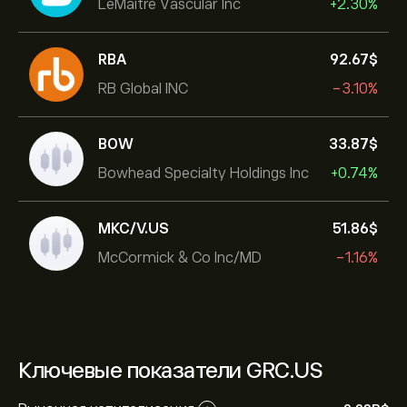
LeMaitre Vascular Inc
+2.30%
RBA
92.67‎$‎
RB Global INC
-3.10%
BOW
33.87‎$‎
Bowhead Specialty Holdings Inc
+0.74%
MKC/V.US
51.86‎$‎
McCormick & Co Inc/MD
-1.16%
Ключевые показатели GRC.US