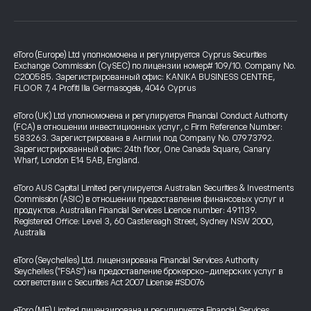
eToro (Europe) Ltd уполномочена и регулируется Cyprus Securities
Exchange Commission (CySEC) по лицензии номер# 109/10. Company No.
C200585. Зарегистрированный офис: KANIKA BUSINESS CENTRE,
FLOOR 7, 4 Profiti Ilia Germasogeia, 4046 Cyprus
eToro (UK) Ltd уполномочена и регулируется Financial Conduct Authority
(FCA) в отношении инвестиционных услуг, с Firm Reference Number:
583263. Зарегистрирована в Англии под Company No. 07973792.
Зарегистрированный офис: 24th floor, One Canada Square, Canary
Wharf, London E14 5AB, England.
eToro AUS Capital Limited регулируется Australian Securities & Investments
Commission (ASIC) в отношении предоставления финансовых услуг и
продуктов. Australian Financial Services Licence number: 491139.
Registered Office: Level 3, 60 Castlereagh Street, Sydney NSW 2000,
Australia
eToro (Seychelles) Ltd. лицензирована Financial Services Authority
Seychelles ("FSAS") на предоставление брокерско-дилерских услуг в
соответствии с Securities Act 2007 License #SD076
eToro (ME) Limited лицензирована и регулируется Financial Services