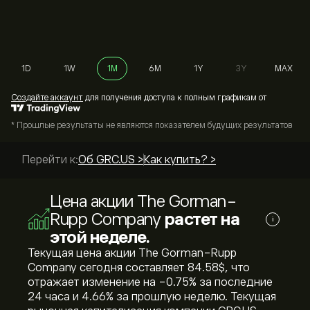
1D
1W
1M
6M
1Y
3Y
MAX
Cоздайте аккаунт
для получения доступа к полным графикам от
* Прошлые результаты не являются показателем будущих результатов
Перейти к:
Об GRC.US >
Как купить? >
Цена акции The Gorman-
Rupp Company
растет на
i
этой неделе.
Текущая цена акции The Gorman-Rupp
Company сегодня составляет 84.58‎$‎, что
отражает изменение на ‎-0.75‎% за последние
24 часа и ‎4.66‎% за прошлую неделю. Текущая