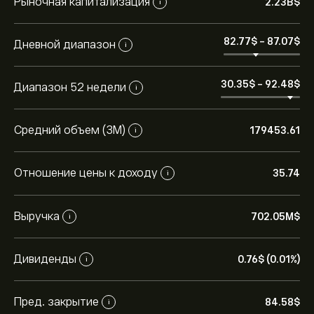
Рыночная капитализация
2.23B‎$‎
i
82.77‎$‎
-
87.07‎$‎
Дневной диапазон
i
30.35‎$‎
-
92.48‎$‎
Диапазон 52 недели
i
Средний объем (3М)
179453.61
i
Отношение цены к доходу
35.74
i
Выручка
702.05M‎$‎
i
Текущая цена акции GRC.US составляет 84.58‎$‎.
Дивиденды
0.76‎$‎ (0.01%)
i
Средняя целевая цена акции The Gorman-Rupp
Company составляет 84.58‎$‎.
Зарегистрируйтесь
на
Пред. закрытие
84.58‎$‎
i