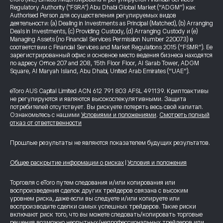
Regulatory Authority ("FSRA") Abu Dhabi Global Market (“ADGM”) как
Authorised Person для осуществления регулируемых видов
деятельности: (a) Dealing in Investments as Principal (Matched), (b) Arranging
Deals in Investments, (c) Providing Custody, (d) Arranging Custody и (e)
Managing Assets (по Financial Services Permission Number 220073) в
соответствии с Financial Services and Market Regulations 2015 (“FSMR”). Ее
зарегистрированный офис и основное место ведения бизнеса находятся
по адресу Office 207 and 208, 15th Floor Floor, Al Sarab Tower, ADGM
Square, Al Maryah Island, Abu Dhabi, United Arab Emirates (“UAE”).
eToro AUS Capital Limited ACN 612 791 803 AFSL 491139. Криптоактивы
не регулируются и являются высокоспекулятивными. Защита
потребителей отсутствует. Вы рискуете потерять весь свой капитал.
Ознакомьтесь с нашими
Условиями и положениями
.
Смотреть полный
отказ от ответственности
Прошлые результаты не являются показателем будущих результатов.
Общее раскрытие информации о рисках
|
Условия и положения
Торговля с eToro путем следования и/или копирования или
воспроизведения сделок других трейдеров связана с высоким
уровнем риска, даже если вы следуете и/или копируете или
воспроизводите сделки самых успешных трейдеров. Такие риски
включают риск того, что вы можете следовать/копировать торговые
решения возможно неопытных/непрофессиональных трейдеров или