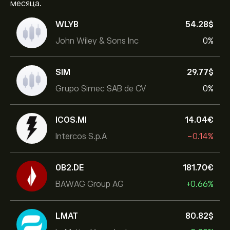
месяца.
WLYB
54.28‎$‎
John Wiley & Sons Inc
0%
SIM
29.77‎$‎
Grupo Simec SAB de CV
0%
ICOS.MI
14.04‎€‎
Intercos S.p.A
-0.14%
0B2.DE
181.70‎€‎
BAWAG Group AG
+0.66%
LMAT
80.82‎$‎