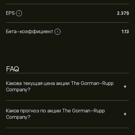
eToro, чтобы получить подробные прогнозы и
целевые цены от аналитиков.
EPS
2.37‎$‎
i
Аналитики предоставляют прогнозы по акции The
Gorman-Rupp Company, основываясь на рыночных
тенденциях, финансовых отчетах и
Бета-коэффициент
1.13
i
предполагаемом росте. Ознакомьтесь с последним
прогнозом для будущих изменений цены.
Рыночная капитализация The Gorman-Rupp
Company — это 2.23B‎$‎
FAQ
Какова текущая цена акции The Gorman-Rupp
+
Company?
Каков прогноз по акции The Gorman-Rupp
+
Company?