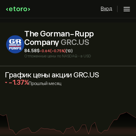
Вход
The Gorman-Rupp
Company
GRC.US
84.58‎$‎
-0.64
(-0.75%)
(1D)
Отложенные цены по
NASDAQ
•
в USD
График цены акции GRC.US
‎-1.37‎
Прошлый месяц