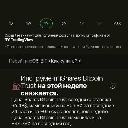
1D
1W
1M
6M
1Y
3Y
MAX
Cоздайте аккаунт
для получения доступа к полным графикам от
* Прошлые результаты не являются показателем будущих результатов
Перейти к:
Об IBIT >
Как купить? >
Инструмент iShares Bitcoin
Trust
на этой неделе
i
снижается.
Цена iShares Bitcoin Trust сегодня составляет
36.49‎$‎, изменившись на ‎-0.68‎% за последние
24 часа и на ‎-0.57‎% за последнюю неделю.
Цена iShares Bitcoin Trust изменилась на
‎-44.78‎% за последний год.