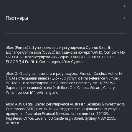
+
+
Партнеры
eToro (Europe) Ltd уполномочена и регулируется Cyprus Securities
Exchange Commission (CySEC) по лицензии номер# 109/10. Company No.
C200585. Зарегистрированный офис: KANIKA BUSINESS CENTRE,
FLOOR 7, 4 Profiti Ilia Germasogeia, 4046 Cyprus
eToro (UK) Ltd уполномочена и регулируется Financial Conduct Authority
(FCA) в отношении инвестиционных услуг, с Firm Reference Number:
583263. Зарегистрирована в Англии под Company No. 07973792.
Зарегистрированный офис: 24th floor, One Canada Square, Canary
Wharf, London E14 5AB, England.
eToro AUS Capital Limited регулируется Australian Securities & Investments
Commission (ASIC) в отношении предоставления финансовых услуг и
продуктов. Australian Financial Services Licence number: 491139.
Registered Office: Level 3, 60 Castlereagh Street, Sydney NSW 2000,
Australia