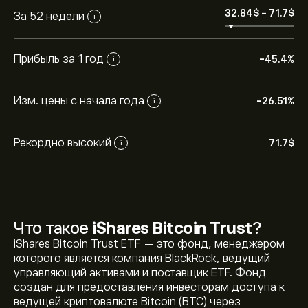
32.84‎$‎
-
71.7‎$‎
За 52 недели
i
Прибыль за 1 год
-45.4%
i
Изм. цены с начала года
-26.51%
i
Рекордно высокий
71.7‎$‎
i
Что такое
iShares Bitcoin Trust
?
iShares Bitcoin Trust ETF — это фонд, менеджером
которого является компания BlackRock, ведущий
управляющий активами и поставщик ETF. Фонд
создан для предоставления инвесторам доступа к
ведущей криптовалюте Bitcoin (BTC) через
Текущая цена IBIT — это 36.49‎$‎ долларов США