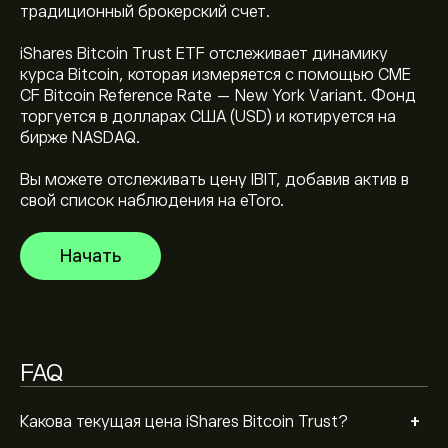
традиционный брокерский счет.
iShares Bitcoin Trust ETF отслеживает динамику
курса Bitcoin, которая измеряется с помощью CME
Исторический максимум iShares Bitcoin Trust —
CF Bitcoin Reference Rate — New York Variant. Фонд
71.70‎$‎ долларов США
торгуется в долларах США (USD) и котируется на
бирже NASDAQ.
Выберите временной промежуток «1D» или «1W» на
Вы можете отслеживать цену IBIT, добавив актив в
графике eToro и уменьшите масштаб, чтобы
свой список наблюдения на eToro.
увидеть исторические движения цены iShares Bitcoin
Trust. Цена iShares Bitcoin Trust находится в
Чтобы купить IBIT, перейдите в инструмент "iShares
Начать
диапазоне -29.57‎$‎ за последний год.
Bitcoin Trust (IBIT)" на веб-сайте eToro. После того,
как вы создали счет и внесли средства, нажмите
кнопку «Торговля» и решите, сколько iShares Bitcoin
Trust вы хотели бы приобрести. Вы также можете
разместить ордер для покупки IBIT по
FAQ
определенной цене в будущем.
+
Какова текущая цена iShares Bitcoin Trust?