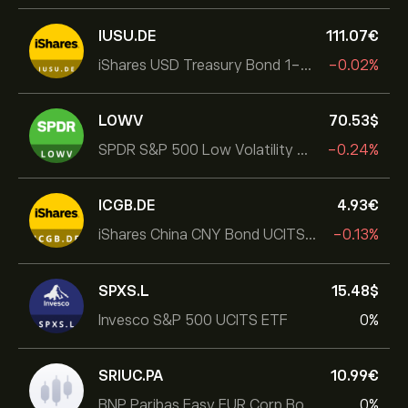
IUSU.DE
111.07‎€‎
iShares USD Treasury Bond 1-3yr UCITS ETF
-0.02%
LOWV
70.53‎$‎
SPDR S&P 500 Low Volatility UCITS ETF
-0.24%
ICGB.DE
4.93‎€‎
iShares China CNY Bond UCITS ETF
-0.13%
SPXS.L
15.48‎$‎
Invesco S&P 500 UCITS ETF
0%
SRIUC.PA
10.99‎€‎
BNP Paribas Easy EUR Corp Bond SRI Fossil Free Ult
0%