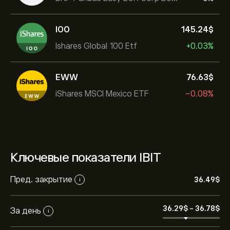
IOO
145.24‎$‎
Ishares Global 100 Etf
+0.03%
EWW
76.63‎$‎
iShares MSCI Mexico ETF
-0.08%
Ключевые показатели IBIT
Пред. закрытие
36.49‎$‎
i
36.29‎$‎
-
36.78‎$‎
За день
i