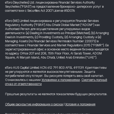
eToro (Seychelles) Ltd. лицензирована Financial Services Authority
Seychelles ("FSAS") на предоставление брокерско-дилерских услуг в
соответствии с Securities Act 2007 License #SD076
eToro (ME) Limited лицензирована и регулируется Financial Services
Regulatory Authority ("FSRA") Abu Dhabi Global Market (“ADGM”) как
Authorised Person для осуществления регулируемых видов
деятельности: (a) Dealing in Investments as Principal (Matched), (b) Arranging
Deals in Investments, (c) Providing Custody, (d) Arranging Custody и (e)
Managing Assets (по Financial Services Permission Number 220073) в
соответствии с Financial Services and Market Regulations 2015 (“FSMR”). Ее
зарегистрированный офис и основное место ведения бизнеса находятся
по адресу Office 207 and 208, 15th Floor Floor, Al Sarab Tower, ADGM
Square, Al Maryah Island, Abu Dhabi, United Arab Emirates (“UAE”).
eToro AUS Capital Limited ACN 612 791 803 AFSL 491139. Криптоактивы
не регулируются и являются высокоспекулятивными. Защита
потребителей отсутствует. Вы рискуете потерять весь свой капитал.
Ознакомьтесь с нашими
Условиями и положениями
.
Смотреть полный
отказ от ответственности
Прошлые результаты не являются показателем будущих результатов.
Общее раскрытие информации о рисках
|
Условия и положения