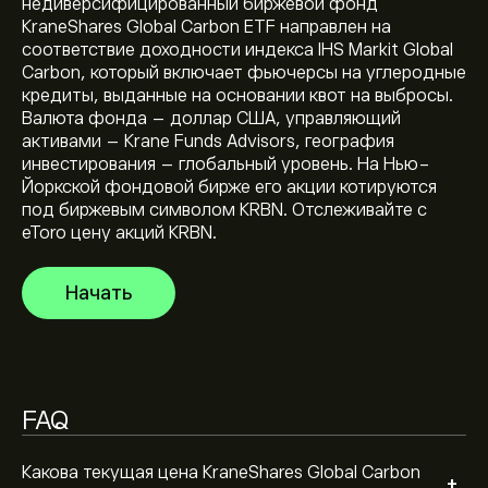
недиверсифицированный биржевой фонд
KraneShares Global Carbon ETF направлен на
Текущая цена KRBN — это 34.10‎$‎ долларов США
соответствие доходности индекса IHS Markit Global
Carbon, который включает фьючерсы на углеродные
кредиты, выданные на основании квот на выбросы.
Валюта фонда – доллар США, управляющий
Исторический максимум KraneShares Global Carbon
активами – Krane Funds Advisors, география
ETF — 56.00‎$‎ долларов США
инвестирования – глобальный уровень. На Нью-
Йоркской фондовой бирже его акции котируются
под биржевым символом KRBN. Отслеживайте с
Выберите временной промежуток «1D» или «1W» на
eToro цену акций KRBN.
графике eToro и уменьшите масштаб, чтобы
увидеть исторические движения цены KraneShares
Начать
Global Carbon ETF. Цена KraneShares Global Carbon
Чтобы купить KRBN, перейдите в инструмент
ETF находится в диапазоне 3.31‎$‎ за последний год.
"KraneShares Global Carbon ETF (KRBN)" на веб-сайте
eToro. После того, как вы создали счет и внесли
средства, нажмите кнопку «Торговля» и решите,
сколько KraneShares Global Carbon ETF вы хотели бы
FAQ
приобрести. Вы также можете разместить ордер
для покупки KRBN по определенной цене в
будущем.
Какова текущая цена KraneShares Global Carbon
+