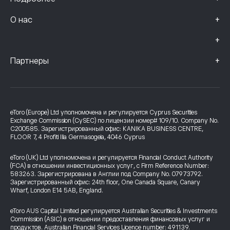
+
О нас
+
+
Партнеры
eToro (Europe) Ltd уполномочена и регулируется Cyprus Securities
Exchange Commission (CySEC) по лицензии номер# 109/10. Company No.
C200585. Зарегистрированный офис: KANIKA BUSINESS CENTRE,
FLOOR 7, 4 Profiti Ilia Germasogeia, 4046 Cyprus
eToro (UK) Ltd уполномочена и регулируется Financial Conduct Authority
(FCA) в отношении инвестиционных услуг, с Firm Reference Number:
583263. Зарегистрирована в Англии под Company No. 07973792.
Зарегистрированный офис: 24th floor, One Canada Square, Canary
Wharf, London E14 5AB, England.
eToro AUS Capital Limited регулируется Australian Securities & Investments
Commission (ASIC) в отношении предоставления финансовых услуг и
продуктов. Australian Financial Services Licence number: 491139.