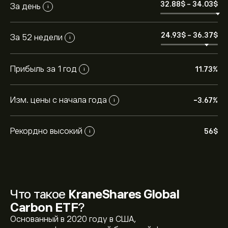
32.88‎$‎
-
34.03‎$‎
За день
i
24.93‎$‎
-
36.37‎$‎
За 52 недели
i
Прибыль за 1 год
11.73%
i
Изм. цены с начала года
-3.67%
i
Рекордно высокий
56‎$‎
i
Что такое
KraneShares Global
Carbon ETF
?
Основанный в 2020 году в США,