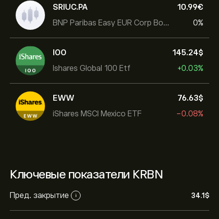
SRIUC.PA
10.99‎€‎
BNP Paribas Easy EUR Corp Bond SRI Fossil Free Ult
0%
IOO
145.24‎$‎
Ishares Global 100 Etf
+0.03%
EWW
76.63‎$‎
iShares MSCI Mexico ETF
-0.08%
Ключевые показатели KRBN
Пред. закрытие
34.1‎$‎
i