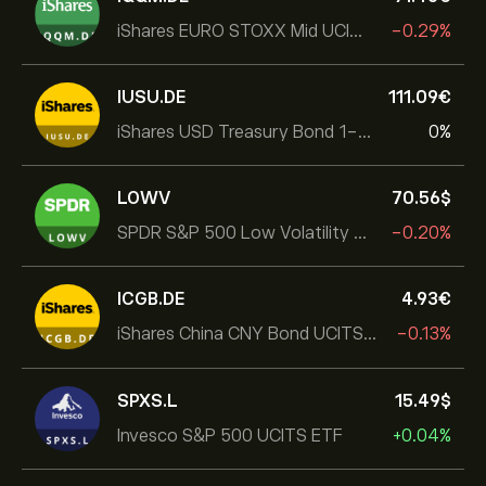
iShares EURO STOXX Mid UCITS ETF
-0.29%
IUSU.DE
111.09‎€‎
iShares USD Treasury Bond 1-3yr UCITS ETF
0%
LOWV
70.56‎$‎
SPDR S&P 500 Low Volatility UCITS ETF
-0.20%
ICGB.DE
4.93‎€‎
iShares China CNY Bond UCITS ETF
-0.13%
SPXS.L
15.49‎$‎
Invesco S&P 500 UCITS ETF
+0.04%