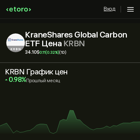
Вход
KraneShares Global Carbon
ETF Цена
KRBN
34.10‎$‎
0.11
(0.32%)
(1D)
KRBN График цен
‎0.98‎
Прошлый месяц