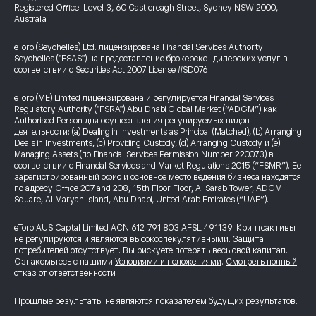
Registered Office: Level 3, 60 Castlereagh Street, Sydney NSW 2000,
Australia
eToro (Seychelles) Ltd. лицензирована Financial Services Authority
Seychelles ("FSAS") на предоставление брокерско-дилерских услуг в
соответствии с Securities Act 2007 License #SD076
eToro (ME) Limited лицензирована и регулируется Financial Services
Regulatory Authority ("FSRA") Abu Dhabi Global Market (“ADGM”) как
Authorised Person для осуществления регулируемых видов
деятельности: (a) Dealing in Investments as Principal (Matched), (b) Arranging
Deals in Investments, (c) Providing Custody, (d) Arranging Custody и (e)
Managing Assets (по Financial Services Permission Number 220073) в
соответствии с Financial Services and Market Regulations 2015 (“FSMR”). Ее
зарегистрированный офис и основное место ведения бизнеса находятся
по адресу Office 207 and 208, 15th Floor Floor, Al Sarab Tower, ADGM
Square, Al Maryah Island, Abu Dhabi, United Arab Emirates (“UAE”).
eToro AUS Capital Limited ACN 612 791 803 AFSL 491139. Криптоактивы
не регулируются и являются высокоспекулятивными. Защита
потребителей отсутствует. Вы рискуете потерять весь свой капитал.
Ознакомьтесь с нашими
Условиями и положениями
.
Смотреть полный
отказ от ответственности
Прошлые результаты не являются показателем будущих результатов.