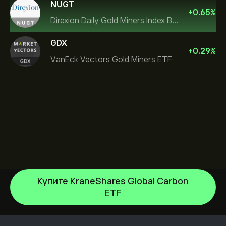
NUGT
+
0.65
%
Direxion Daily Gold Miners Index Bull 2X ETF
GDX
+
0.29
%
VanEck Vectors Gold Miners ETF
Купите KraneShares Global Carbon
ETF
SPDR Gold
iShares Core S&P 500 UCITS ETF
Центр помощи