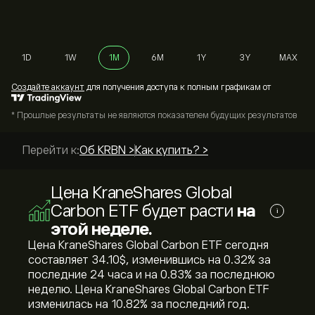
1D
1W
1M
6M
1Y
3Y
MAX
Cоздайте аккаунт
для получения доступа к полным графикам от
* Прошлые результаты не являются показателем будущих результатов
Перейти к:
Об KRBN >
Как купить? >
Цена KraneShares Global
Carbon ETF будет расти
на
i
этой неделе.
Цена KraneShares Global Carbon ETF сегодня
составляет 34.10‎$‎, изменившись на ‎0.32‎% за
последние 24 часа и на ‎0.83‎% за последнюю
неделю. Цена KraneShares Global Carbon ETF
изменилась на ‎10.82‎% за последний год.