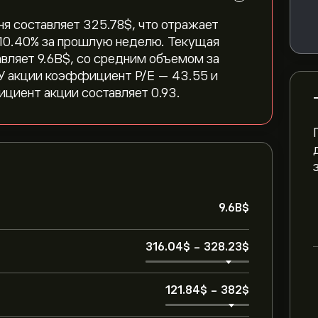
ня составляет 325.78‎$‎, что отражает
‎-10.40‎% за прошлую неделю. Текущая
ляет 9.6B‎$‎, со средним объемом за
 У акции коэффициент P/E — 43.55 и
циент акции составляет 0.93.
9.6B‎$‎
316.04‎$‎
-
328.23‎$‎
121.84‎$‎
-
382‎$‎