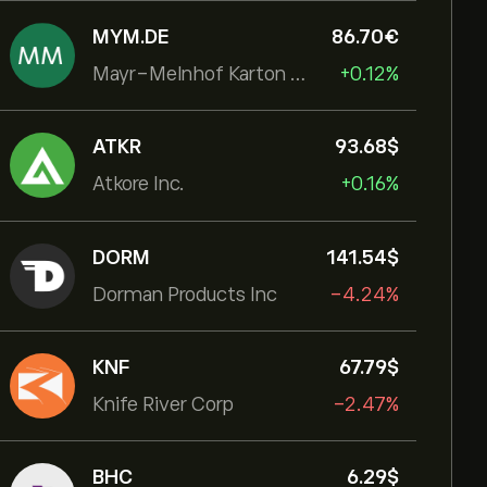
MYM.DE
86.70‎€‎
Mayr-Melnhof Karton AG
+0.12%
ATKR
93.68‎$‎
Atkore Inc.
+0.16%
DORM
141.54‎$‎
Dorman Products Inc
-4.24%
KNF
67.79‎$‎
Knife River Corp
-2.47%
BHC
6.29‎$‎