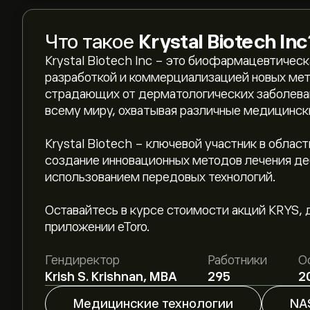
Что такое
Krystal Biotech Inc
Krystal Biotech Inc - это биофармацевтиче
разработкой и коммерциализацией новых мет
страдающих от дерматологических заболеван
всему миру, охватывая различные медицински
Krystal Biotech - ключевой участник в облас
создание инновационных методов лечения д
использованием передовых технологий.
Текущая цена акции KRYS составляет 325.78‎$
Оставайтесь в курсе стоимости акций KRYS, 
приложении eToro.
Средняя целевая цена акции Krystal Biotech In
Гендиректор
Работники
О
Зарегистрируйтесь
на eToro, чтобы получить
Krish S. Krishnan, MBA
295
2
аналитиков.
Аналитики предоставляют прогнозы по акции K
Медицинские технологии
NA