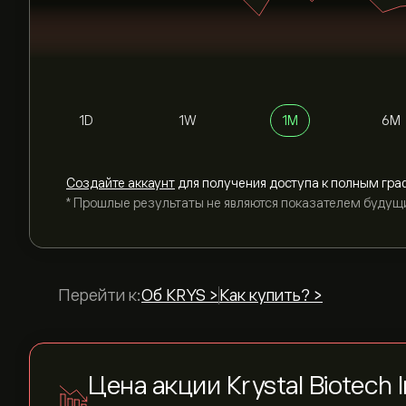
1D
1W
1M
6M
Cоздайте аккаунт
для получения доступа к полным гра
* Прошлые результаты не являются показателем будущ
Перейти к:
Об KRYS >
Как купить? >
Цена акции Krystal Biotech 