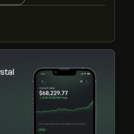
предполагаемом росте. Ознакомьтесь с
й цены.
то 9.6B‎$‎
YS за последние 3 месяца, общий
stal