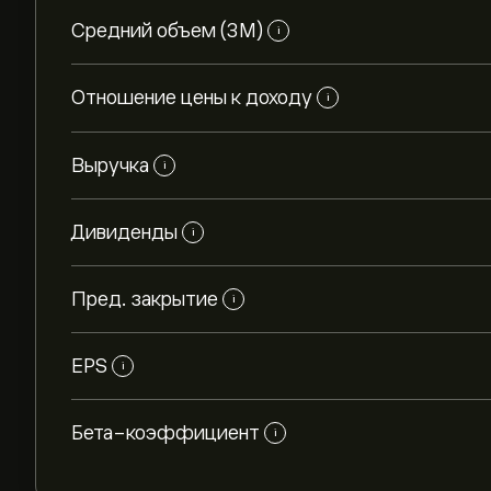
Средний объем (3М)
i
Отношение цены к доходу
i
Выручка
i
Дивиденды
i
Пред. закрытие
i
EPS
i
Бета-коэффициент
i