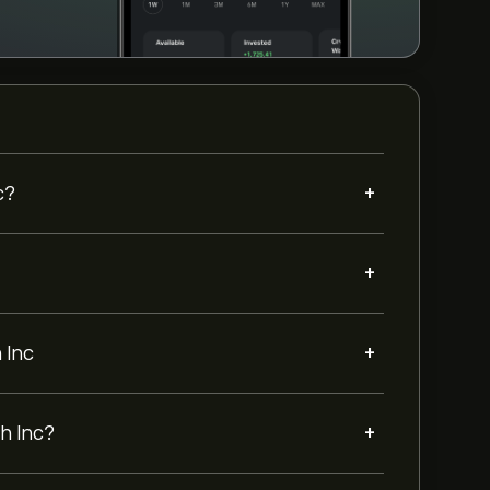
+
c?
+
+
 Inc
+
h Inc?