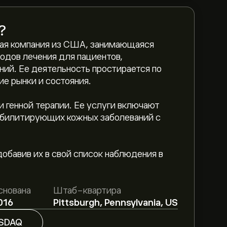
?
ская компания из США, занимающаяся
одов лечения для пациентов,
ий. Ее деятельность простирается по
е рынки и состояния.
ти генной терапии. Ее услуги включают
ебилитирующих кожных заболеваний с
‎.
добавив их в свой список наблюдения в
c составляет 325.78‎$‎.
снована
Штаб-квартира
 подробные прогнозы и целевые цены от
016
Pittsburgh, Pennsylvania, US
rystal Biotech Inc, основываясь на
SDAQ