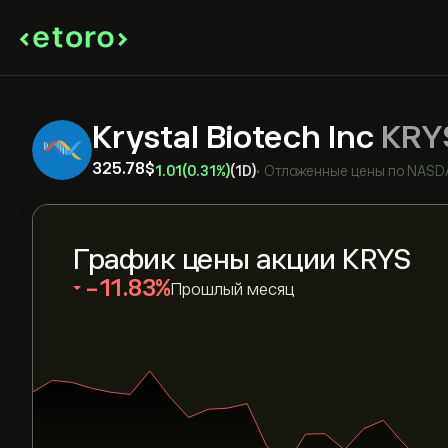
Krystal Biotech Inc
KRY
325.78‎$‎
1.01
(0.31%)
(1D)
•
Отложенные цены по
NASD
График цены акции KRYS
‎-11.83‎
Прошлый месяц