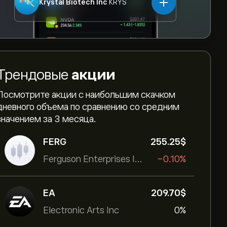
Krystal Biotech Inc
KRYS
Трендовые
акции
Посмотрите акции с наибольшим скачком
дневного объема по сравнению со средним
значением за 3 месяца.
FERG
255.25‎$‎
Ferguson Enterprises Inc
-0.10%
EA
209.70‎$‎
Electronic Arts Inc
0%