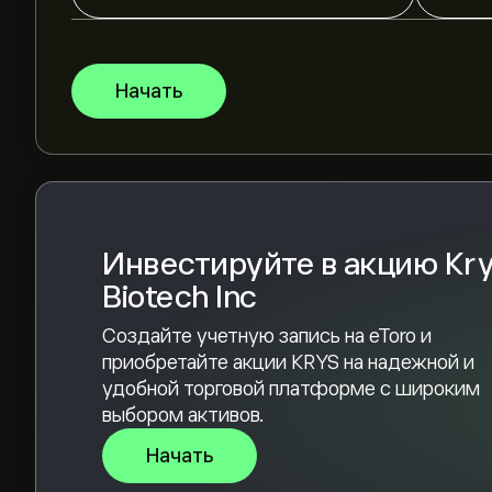
рыночных тенденциях, финансовых отчетах и 
последним прогнозом для будущих изменени
Рыночная капитализация Krystal Biotech Inc — э
Начать
Согласно рекомендациям 5 аналитиков по KR
консенсус — Активная покупка
Инвестируйте в акцию Kry
Biotech Inc
Создайте учетную запись на eToro и
приобретайте акции KRYS на надежной и
удобной торговой платформе с широким
выбором активов.
Начать