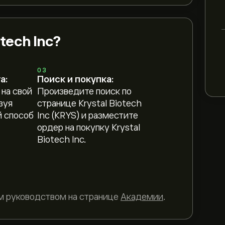
tech Inc?
03
а:
Поиск и покупка:
 на свой
Произведите поиск по
зуя
странице Krystal Biotech
 способ
Inc (KRYS) и разместите
ордер на покупку Krystal
Biotech Inc.
м руководством на странице
Академии
.