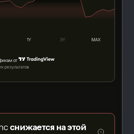
1Y
3Y
MAX
фикам от
их результатов
Inc
снижается на этой
i