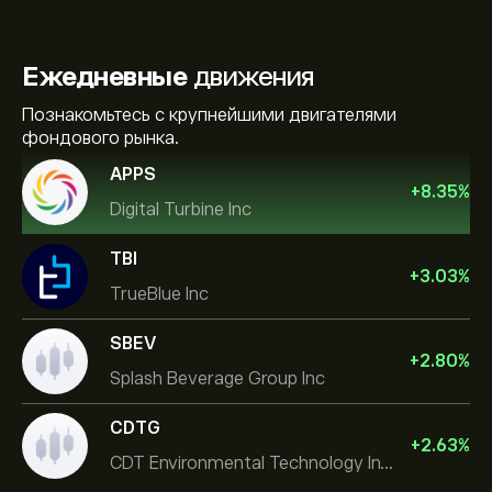
Ежедневные
движения
Познакомьтесь с крупнейшими двигателями
фондового рынка.
APPS
+
8.35
%
Digital Turbine Inc
TBI
+
3.03
%
TrueBlue Inc
SBEV
+
2.80
%
Splash Beverage Group Inc
CDTG
+
2.63
%
CDT Environmental Technology Investment Holdings L