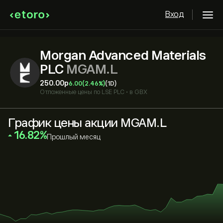
Вход
Morgan Advanced Materials
PLC
MGAM.L
250.00‎p‎
6.00
(2.46%)
(1D)
Отложенные цены по
LSE PLC
•
в GBX
График цены акции MGAM.L
‎16.82‎
Прошлый месяц