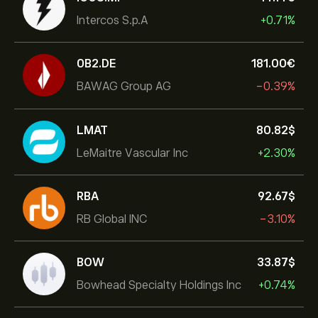
Intercos S.p.A
+0.71%
0B2.DE
181.00‎€‎
BAWAG Group AG
-0.39%
LMAT
80.82‎$‎
LeMaitre Vascular Inc
+2.30%
RBA
92.67‎$‎
RB Global INC
-3.10%
BOW
33.87‎$‎
Bowhead Specialty Holdings Inc
+0.74%