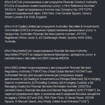
eToro (UK) Ltd уполномочена и регулируется Financial Conduct Authority
(FCA) в отношении инвестиционных услуг, с Firm Reference Number:
583263. Зарегистрирована в Англии под Company No. 07973792.
Зарегистрированный офис: 24th floor, One Canada Square, Canary
Wharf, London E14 5AB, England.
eToro AUS Capital Limited регулируется Australian Securities & Investments
Commission (ASIC) в отношении предоставления финансовых услуг и
продуктов. Australian Financial Services Licence number: 491139.
Registered Office: Level 3, 60 Castlereagh Street, Sydney NSW 2000,
Australia
eToro (Seychelles) Ltd. лицензирована Financial Services Authority
Seychelles ("FSAS") на предоставление брокерско-дилерских услуг в
соответствии с Securities Act 2007 License #SD076
eToro (ME) Limited лицензирована и регулируется Financial Services
Regulatory Authority ("FSRA") Abu Dhabi Global Market (“ADGM”) как
Authorised Person для осуществления регулируемых видов
деятельности: (a) Dealing in Investments as Principal (Matched), (b) Arranging
Deals in Investments, (c) Providing Custody, (d) Arranging Custody и (e)
Managing Assets (по Financial Services Permission Number 220073) в
соответствии с Financial Services and Market Regulations 2015 (“FSMR”). Ее
зарегистрированный офис и основное место ведения бизнеса находятся
по адресу Office 207 and 208, 15th Floor Floor, Al Sarab Tower, ADGM
Square, Al Maryah Island, Abu Dhabi, United Arab Emirates (“UAE”).