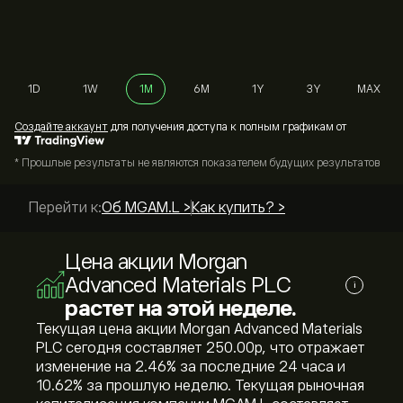
1D
1W
1M
6M
1Y
3Y
MAX
Cоздайте аккаунт
для получения доступа к полным графикам от
* Прошлые результаты не являются показателем будущих результатов
Перейти к:
Об MGAM.L >
Как купить? >
Цена акции Morgan
Advanced Materials PLC
i
растет на этой неделе.
Текущая цена акции Morgan Advanced Materials
PLC сегодня составляет 250.00‎p‎, что отражает
изменение на ‎2.46‎% за последние 24 часа и
‎10.62‎% за прошлую неделю. Текущая рыночная