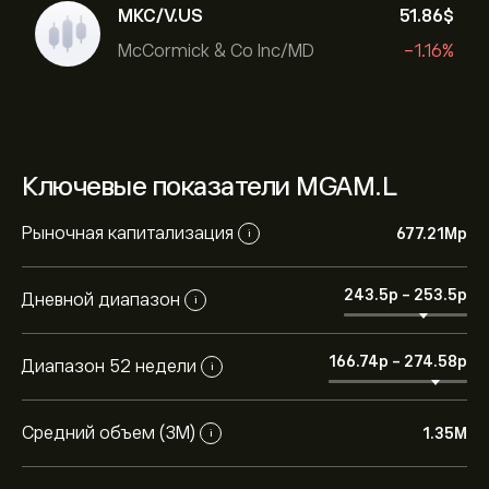
MKC/V.US
51.86‎$‎
McCormick & Co Inc/MD
-1.16%
Ключевые показатели MGAM.L
Рыночная капитализация
677.21M‎p‎
i
243.5‎p‎
-
253.5‎p‎
Дневной диапазон
i
166.74‎p‎
-
274.58‎p‎
Диапазон 52 недели
i
Средний объем (3М)
1.35M
i