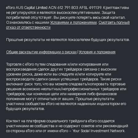
eToro AUS Capital Limited ACN 612 791 803 AFSL 491139. Криптоактивы
не регулируются и являются высокоспекулятивными. Защита
потребителей отсутствует. Вы рискуете потерять весь свой капитал.
Ознакомьтесь с нашими
Условиями и положениями
.
Смотреть полный
отказ от ответственности
Прошлые результаты не являются показателем будущих результатов.
Общее раскрытие информации о рисках
|
Условия и положения
Торговля с eToro путем следования и/или копирования или
воспроизведения сделок других трейдеров связана с высоким
уровнем риска, даже если вы следуете и/или копируете или
воспроизводите сделки самых успешных трейдеров. Такие риски
включают риск того, что вы можете следовать/копировать торговые
решения возможно неопытных/непрофессиональных трейдеров или
трейдеров, чьи конечные цели или намерения либо финансовое
положение могут отличаться от ваших. Прошлые результаты
участника сообщества eToro не являются надежным индикатором его
будущих результатов.
Контент на платформе социального трейдинга eToro создается
участниками ее сообщества и не содержит советов или рекомендаций
со стороны eToro или от имени eToro - Your Social Investment Network.