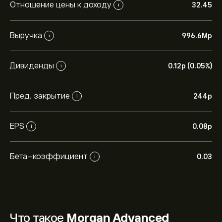
Отношение цены к доходу
32.45
i
Выручка
996.6M‎p‎
i
Дивиденды
0.12‎p‎ (0.05%)
i
Пред. закрытие
244‎p‎
i
EPS
0.08‎p‎
i
Бета-коэффициент
0.03
i
Что такое
Morgan Advanced