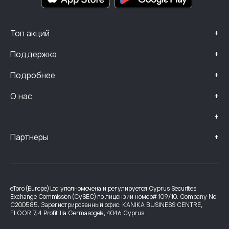
+
Топ акций
+
Поддержка
+
Подробнее
+
О нас
+
+
Партнеры
eToro (Europe) Ltd уполномочена и регулируется Cyprus Securities
Exchange Commission (CySEC) по лицензии номер# 109/10. Company No.
C200585. Зарегистрированный офис: KANIKA BUSINESS CENTRE,
FLOOR 7, 4 Profiti Ilia Germasogeia, 4046 Cyprus