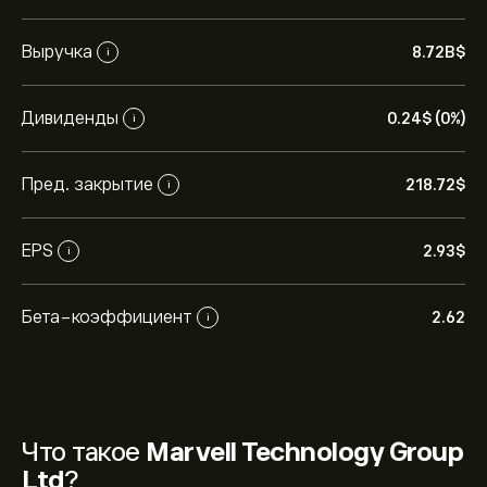
Выручка
8.72B‎$‎
i
Дивиденды
0.24‎$‎ (0%)
i
Пред. закрытие
218.72‎$‎
i
EPS
2.93‎$‎
i
Бета-коэффициент
2.62
i
Что такое
Marvell Technology Group
Ltd
?