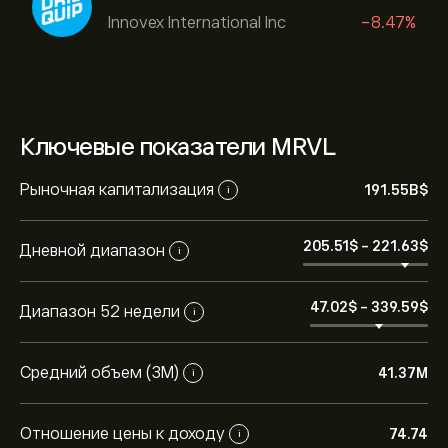
Innovex International Inc
-8.47%
Ключевые показатели MRVL
Рыночная капитализация
191.55B‎$‎
i
205.51‎$‎
-
221.63‎$‎
Дневной диапазон
i
47.02‎$‎
-
339.59‎$‎
Диапазон 52 недели
i
Средний объем (3М)
41.37M
i
Отношение цены к доходу
74.74
i