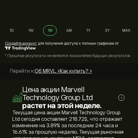
1D
1W
1M
6M
1Y
3Y
MAX
Cоздайте аккаунт
для получения доступа к полным графикам от
* Прошлые результаты не являются показателем будущих результатов
Перейти к:
Об MRVL >
Как купить? >
Цена акции Marvell
Technology Group Ltd
i
растет на этой неделе.
Текущая цена акции Marvell Technology Group
Ltd сегодня составляет 218.72‎$‎, что отражает
изменение на ‎3.89‎% за последние 24 часа и
‎16.61‎% за прошлую неделю. Текущая рыночная