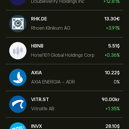
DoubleVerify Holdings Inc
+12.81%
RHK.DE
13.30‎€‎
Rhoen Klinikum AG
+3.91%
HBNB
5.51‎$‎
Hotel101 Global Holdings Corp
+0.36%
AXIA
10.22‎$‎
AXIA ENERGIA - ADR
0%
VITR.ST
90.00‎kr‎
Vitrolife AB
+1.35%
INVX
28.10‎$‎