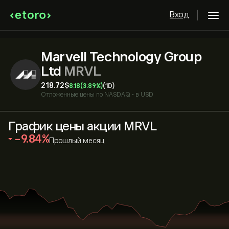
Вход
Marvell Technology Group
Ltd
MRVL
218.72‎$‎
8.18
(3.89%)
(1D)
Отложенные цены по
NASDAQ
•
в USD
График цены акции MRVL
‎-9.84‎
Прошлый месяц