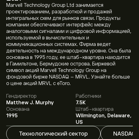
Marvell Technology Group Ltd занимается
проектированием, разработкой и продажей
интегральных схем для рынков связи. Продукты
компании обеспечивают интерфейс между
аналоговыми сигналами и цифровой информацией,
используемой в вычислительных и
коммуникационных системах. Фирма ведет
деятельность на международном уровне. Она была
основана в 1995 году, ее штаб-квартира находится
в Гамильтоне, Бермудские острова. Биржевой
символ акций Marvell Technology Group на
фондовой бирже NASDAQ – MRVL. Узнайте больше
Текущая цена акции MRVL составляет 218.72‎$‎.
о цене акций MRVL с eToro.
Гендиректор
Работники
Matthew J. Murphy
7.5K
Средняя целевая цена акции Marvell Technology
Основана
Штаб-квартира
Group Ltd составляет 218.72‎$‎.
Зарегистрируйтесь
на
1995
Wilmington, Delaware,
eToro, чтобы получить подробные прогнозы и
US
целевые цены от аналитиков.
Технологический сектор
NASDAQ
Аналитики предоставляют прогнозы по акции