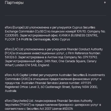
+
Партнеры
eToro (Europe) Ltd уполномочена и регулируется Cyprus Securities
Exchange Commission (CySEC) по лицензии номер# 109/10. Company No.
C200585. Зарегистрированный офис: KANIKA BUSINESS CENTRE,
FLOOR 7, 4 Profiti Ilia Germasogeia, 4046 Cyprus
eToro (UK) Ltd уполномочена и регулируется Financial Conduct Authority
(FCA) в отношении инвестиционных услуг, с Firm Reference Number:
583263. Зарегистрирована в Англии под Company No. 07973792.
Зарегистрированный офис: 24th floor, One Canada Square, Canary
Wharf, London E14 5AB, England.
eToro AUS Capital Limited регулируется Australian Securities & Investments
Commission (ASIC) в отношении предоставления финансовых услуг и
продуктов. Australian Financial Services Licence number: 491139.
Registered Office: Level 3, 60 Castlereagh Street, Sydney NSW 2000,
Australia
eToro (Seychelles) Ltd. лицензирована Financial Services Authority
Seychelles ("FSAS") на предоставление брокерско-дилерских услуг в
соответствии с Securities Act 2007 License #SD076