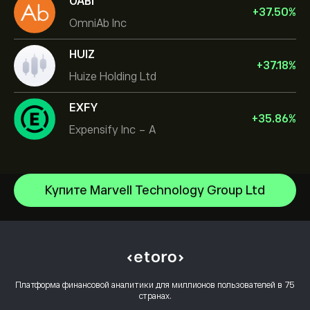
OABI
+
37.50
%
OmniAb Inc
HUIZ
+
37.18
%
Huize Holding Ltd
EXFY
+
35.86
%
Expensify Inc - A
Купите Marvell Technology Group Ltd
Micron Technology, Inc.
Vistra Corp
Центр помощи
Lam Research Corp
Как внести депозит
Как работает CopyTrading
Applied Materials Inc
Как вывести средства
Ответственная торговля
Johnson & Johnson
Почему стоит выбрать eToro
Открыть счет
Платформа финансовой аналитики для миллионов пользователей в 75
Что такое кредитное плечо и маржа
Caterpillar
странах.
Отзывы о eToro
Как подтвердить свой счет
Политика использования файлов cookie