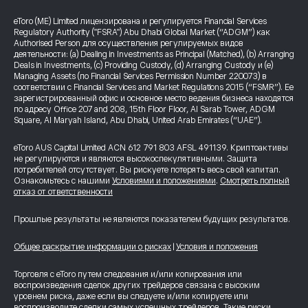
eToro (ME) Limited лицензирована и регулируется Financial Services
Regulatory Authority ("FSRA") Abu Dhabi Global Market (“ADGM”) как
Authorised Person для осуществления регулируемых видов
деятельности: (a) Dealing in Investments as Principal (Matched), (b) Arranging
Deals in Investments, (c) Providing Custody, (d) Arranging Custody и (e)
Managing Assets (по Financial Services Permission Number 220073) в
соответствии с Financial Services and Market Regulations 2015 (“FSMR”). Ее
зарегистрированный офис и основное место ведения бизнеса находятся
по адресу Office 207 and 208, 15th Floor Floor, Al Sarab Tower, ADGM
Square, Al Maryah Island, Abu Dhabi, United Arab Emirates (“UAE”).
eToro AUS Capital Limited ACN 612 791 803 AFSL 491139. Криптоактивы
не регулируются и являются высокоспекулятивными. Защита
потребителей отсутствует. Вы рискуете потерять весь свой капитал.
Ознакомьтесь с нашими
Условиями и положениями
.
Смотреть полный
отказ от ответственности
Прошлые результаты не являются показателем будущих результатов.
Общее раскрытие информации о рисках
|
Условия и положения
Торговля с eToro путем следования и/или копирования или
воспроизведения сделок других трейдеров связана с высоким
уровнем риска, даже если вы следуете и/или копируете или
воспроизводите сделки самых успешных трейдеров. Такие риски