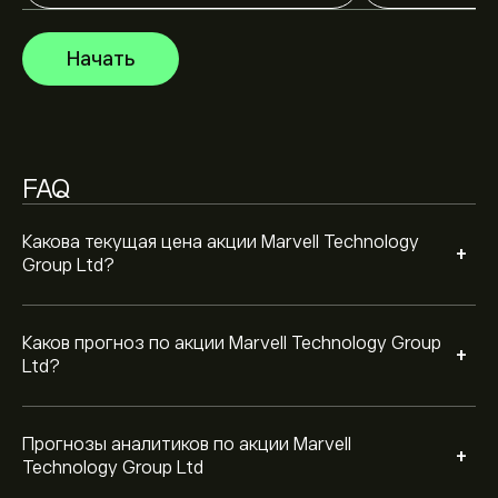
Marvell Technology Group Ltd, основываясь на
рыночных тенденциях, финансовых отчетах и
Начать
предполагаемом росте. Ознакомьтесь с последним
прогнозом для будущих изменений цены.
Рыночная капитализация Marvell Technology Group
Ltd — это 191.55B‎$‎
FAQ
Согласно рекомендациям 29 аналитиков по MRVL
за последние 3 месяца, общий консенсус —
Активная покупка
Какова текущая цена акции Marvell Technology
+
Group Ltd?
Каков прогноз по акции Marvell Technology Group
+
Ltd?
Прогнозы аналитиков по акции Marvell
+
Technology Group Ltd