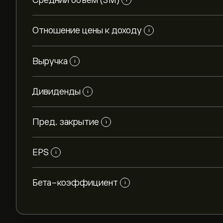
Средний объем (3М)
Отношение цены к доходу
i
Выручка
i
Дивиденды
i
Пред. закрытие
i
EPS
i
Бета-коэффициент
i