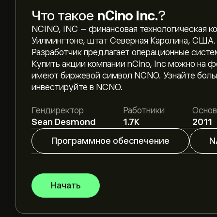
Что такое
nCino Inc.
?
NCINO, INC – финансовая технологическая к
Уилмингтоне, штат Северная Каролина, США. 
Разработчик предлагает операционные систе
Купить акции компании nCino, Inc можно на
Текущая цена акции NCNO составляет 19.17‎$‎.
имеют биржевой символ NCNO. Узнайте боль
инвестируйте в NCNO.
Средняя целевая цена акции nCino Inc. составл
Гендиректор
Работники
Основ
чтобы получить подробные прогнозы и целевы
Sean Desmond
1.7K
2011
Аналитики предоставляют прогнозы по акции n
Программное обеспечение
N
тенденциях, финансовых отчетах и предпола
прогнозом для будущих изменений цены.
Рыночная капитализация nCino Inc. — это 2.1B‎$
Начать
Согласно рекомендациям 4 аналитиков по NC