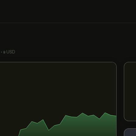
•
в USD