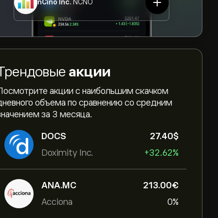
nCino Inc.
NCNO
Трендовые
акции
Посмотрите акции с наибольшим скачком
дневного объема по сравнению со средним
значением за 3 месяца.
DOCS
27.40‎$‎
Doximity Inc.
+32.62%
ANA.MC
213.00‎€‎
Acciona
0%