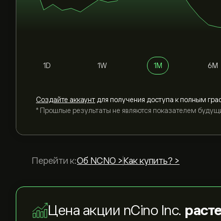
1D
1W
1M
6M
Cоздайте аккаунт
для получения доступа к полным гра
* Прошлые результаты не являются показателем будущ
Перейти к:
Об NCNO >
Как купить? >
Цена акции nCino Inc.
расте