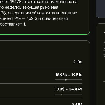
яет 19.17‎$‎, что отражает изменение на
ошлую неделю. Текущая рыночная
B‎$‎, со средним объемом за последние
ициент P/E — 158.3 и дивидендная
оставляет 1.
2.1B‎$‎
18.96‎$‎
-
19.51‎$‎
13.8‎$‎
-
34.44‎$‎
3.41M