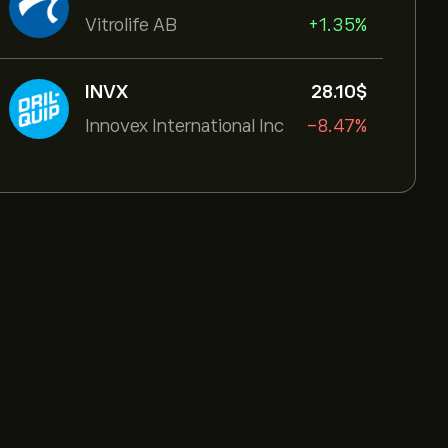
Vitrolife AB
+1.35%
INVX
28.10‎$‎
Innovex International Inc
-8.47%