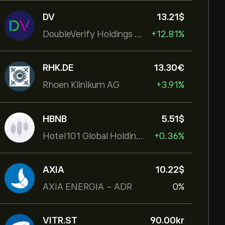
DV
13.21‎$‎
DoubleVerify Holdings Inc
+12.81%
RHK.DE
13.30‎€‎
Rhoen Klinikum AG
+3.91%
HBNB
5.51‎$‎
Hotel101 Global Holdings Corp
+0.36%
AXIA
10.22‎$‎
AXIA ENERGIA - ADR
0%
VITR.ST
90.00‎kr‎