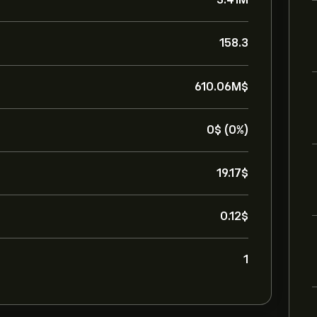
158.3
610.06M‎$‎
0‎$‎ (0%)
19.17‎$‎
0.12‎$‎
1