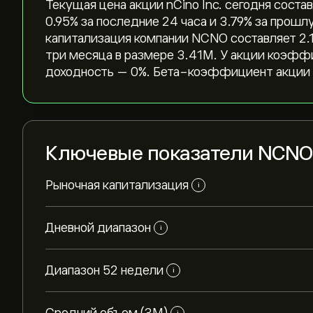
Текущая цена акции nCino Inc. сегодня составл
‎0.95‎% за последние 24 часа и ‎3.79‎% за пр
капитализация компании NCNO составляет 2.1
три месяца в размере 3.41M. У акции коэфф
доходность — 0%. Бета-коэффициент акции с
Ключевые показатели NCNO
Рыночная капитализация
i
Дневной диапазон
i
Диапазон 52 недели
i
i