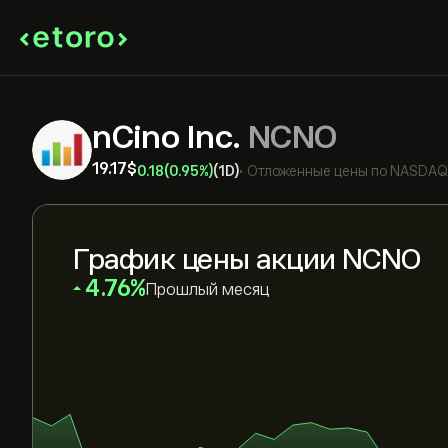
nCino Inc.
NCNO
19.17‎$‎
0.18
(0.95%)
(1D)
•
Отложенные цены по
NASDAQ
График цены акции NCNO
‎4.76‎
Прошлый месяц