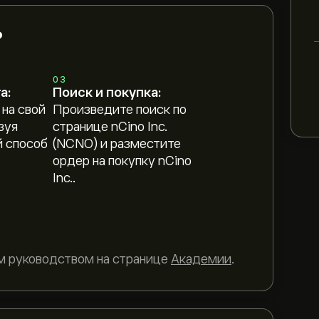
?
03
а:
Поиск и покупка:
 на свой
Произведите поиск по
зуя
странице nCino Inc.
 способ
(NCNO) и разместите
ордер на покупку nCino
Inc..
м руководством на странице
Академии
.