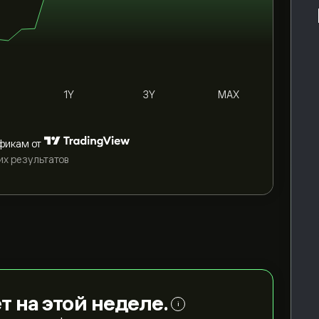
1Y
3Y
MAX
фикам от
их результатов
т на этой неделе.
i