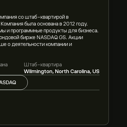
омпания со штаб-квартирой в
Компания была основана в 2012 году.
мы и программные продукты для бизнеса.
 фондовой бирже NASDAQ GS. Акции
ше о деятельности компании и
яет 19.17‎$‎.
Зарегистрируйтесь
на eToro,
ана
Штаб-квартира
е цены от аналитиков.
Wilmington, North Carolina, US
Cino Inc., основываясь на рыночных
ASDAQ
гаемом росте. Ознакомьтесь с последним
‎
NO за последние 3 месяца, общий