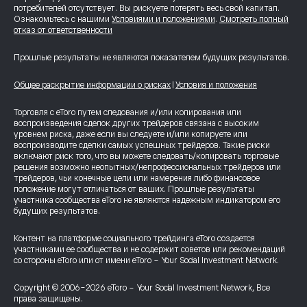
потребителей отсутствует. Вы рискуете потерять весь свой капитал.
Ознакомьтесь с нашими
Условиями и положениями
.
Смотреть полный
отказ от ответственности
Прошлые результаты не являются показателем будущих результатов.
Общее раскрытие информации о рисках
|
Условия и положения
Торговля с eToro путем следования и/или копирования или
воспроизведения сделок других трейдеров связана с высоким
уровнем риска, даже если вы следуете и/или копируете или
воспроизводите сделки самых успешных трейдеров. Такие риски
включают риск того, что вы можете следовать/копировать торговые
решения возможно неопытных/непрофессиональных трейдеров или
трейдеров, чьи конечные цели или намерения либо финансовое
положение могут отличаться от ваших. Прошлые результаты
участника сообщества eToro не являются надежным индикатором его
будущих результатов.
Контент на платформе социального трейдинга eToro создается
участниками ее сообщества и не содержит советов или рекомендаций
со стороны eToro или от имени eToro - Your Social Investment Network.
Copyright © 2006-2026 eToro - Your Social Investment Network, Все
права защищены.