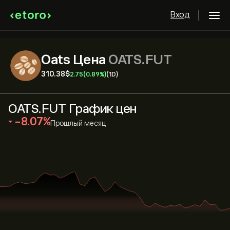
Вход
Oats Цена
OATS.FUT
310.38‎$‎
2.75
(0.89%)
(1D)
OATS.FUT График цен
‎-8.07‎
Прошлый месяц