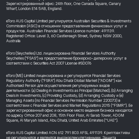
Зарегистрированный офис: 24th floor, One Canada Square, Canary
Wharf, London E14 5AB, England.
eToro AUS Capital Limited регулируется Australian Securities & Investments
Commission (ASIC) в отношении предоставления финансовых услуг и
продуктов. Australian Financial Services Licence number: 491139.
Registered Office: Level 3, 60 Castlereagh Street, Sydney NSW 2000,
Australia
eToro (Seychelles) Ltd. лицензирована Financial Services Authority
Seychelles ("FSAS") на предоставление брокерско-дилерских услуг в
соответствии с Securities Act 2007 License #SD076
eToro (ME) Limited лицензирована и регулируется Financial Services
Regulatory Authority ("FSRA") Abu Dhabi Global Market (“ADGM”) как
Authorised Person для осуществления регулируемых видов
деятельности: (a) Dealing in Investments as Principal (Matched), (b) Arranging
Deals in Investments, (c) Providing Custody, (d) Arranging Custody и (e)
Managing Assets (по Financial Services Permission Number 220073) в
соответствии с Financial Services and Market Regulations 2015 (“FSMR”). Ее
зарегистрированный офис и основное место ведения бизнеса находятся
по адресу Office 207 and 208, 15th Floor Floor, Al Sarab Tower, ADGM
Square, Al Maryah Island, Abu Dhabi, United Arab Emirates (“UAE”).
eToro AUS Capital Limited ACN 612 791 803 AFSL 491139. Криптоактивы
не регулируются и являются высокоспекулятивными. Защита