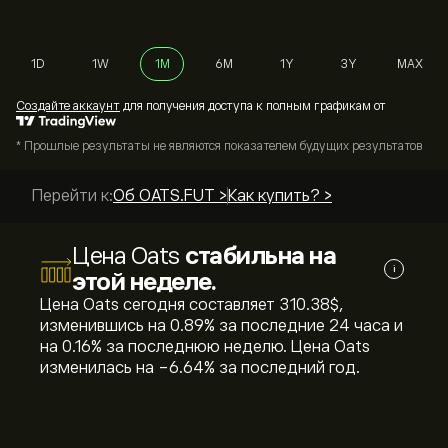
1D
1W
1M
6M
1Y
3Y
MAX
Cоздайте аккаунт
для получения доступа к полным графикам от
* Прошлые результаты не являются показателем будущих результатов
Перейти к:
Об OATS.FUT >
Как купить? >
Цена Oats
стабильна на
i
этой неделе.
Цена Oats сегодня составляет 310.38‎$‎,
изменившись на ‎0.89‎% за последние 24 часа и
на ‎0.16‎% за последнюю неделю. Цена Oats
изменилась на ‎-6.64‎% за последний год.