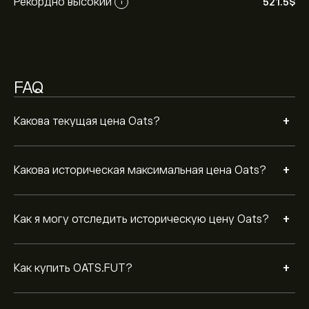
Рекордно высокий
как вы создали счет и внесли средства, нажмите
521.5‎$‎
i
кнопку «Торговля» и решите, сколько Oats вы хотели
бы приобрести. Вы также можете разместить ордер
для покупки OATS.FUT по определенной цене в
будущем.
FAQ
+
Какова текущая цена Oats?
+
Какова историческая максимальная цена Oats?
+
Как я могу отследить историческую цену Oats?
+
Как купить OATS.FUT?