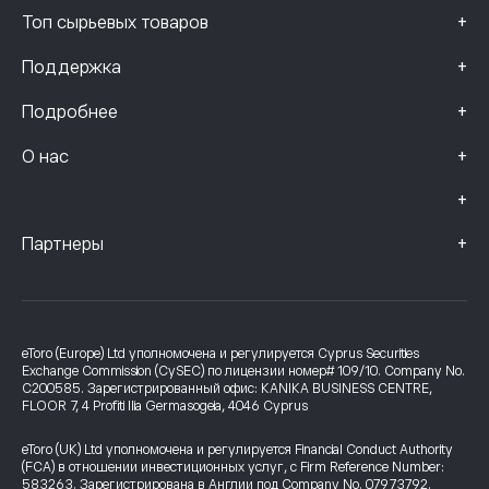
+
Топ сырьевых товаров
+
Поддержка
+
Подробнее
+
О нас
+
+
Партнеры
eToro (Europe) Ltd уполномочена и регулируется Cyprus Securities
Exchange Commission (CySEC) по лицензии номер# 109/10. Company No.
C200585. Зарегистрированный офис: KANIKA BUSINESS CENTRE,
FLOOR 7, 4 Profiti Ilia Germasogeia, 4046 Cyprus
eToro (UK) Ltd уполномочена и регулируется Financial Conduct Authority
(FCA) в отношении инвестиционных услуг, с Firm Reference Number:
583263. Зарегистрирована в Англии под Company No. 07973792.