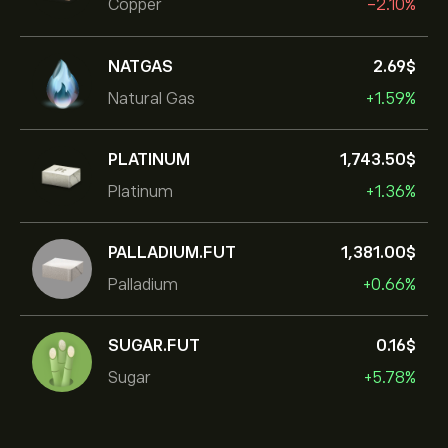
Copper
-2.10%
NATGAS
2.69‎$‎
Natural Gas
+1.59%
PLATINUM
1,743.50‎$‎
Platinum
+1.36%
PALLADIUM.FUT
1,381.00‎$‎
Palladium
+0.66%
SUGAR.FUT
0.16‎$‎
Sugar
+5.78%