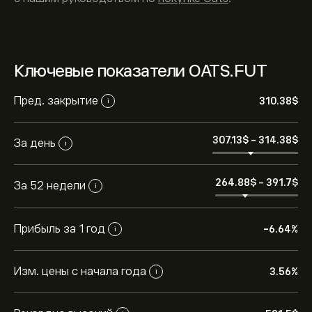
Ключевые показатели OATS.FUT
Пред. закрытие
310.38‎$‎
i
Текущая цена OATS.FUT — это 310.38‎$‎ долларов
307.13‎$‎
-
314.38‎$‎
За день
i
США
264.88‎$‎
-
391.7‎$‎
За 52 недели
Исторический максимум Oats — 521.50‎$‎ долларов
i
США
Прибыль за 1 год
-6.64%
i
Выберите временной промежуток «1D» или «1W» на
графике eToro и уменьшите масштаб, чтобы
увидеть исторические движения цены Oats. Цена
Изм. цены с начала года
3.56%
i
Oats находится в диапазоне -22.07‎$‎ за последний
Чтобы купить OATS.FUT, перейдите в инструмент
год.
"Oats (OATS.FUT)" на веб-сайте eToro. После того,