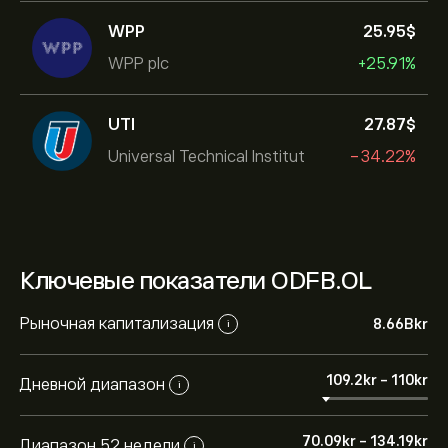
WPP
25.95‎$‎
WPP plc
+25.91%
UTI
27.87‎$‎
Universal Technical Institut
-34.22%
Ключевые показатели ODFB.OL
Рыночная капитализация
8.66B‎kr‎
i
109.2‎kr‎
-
110‎kr‎
Дневной диапазон
i
70.09‎kr‎
-
134.19‎kr‎
Диапазон 52 недели
i