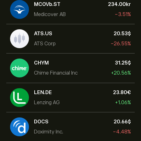
MCOVb.ST
234.00‎kr‎
Medicover AB
-3.51%
ATS.US
20.53‎$‎
ATS Corp
-26.55%
CHYM
31.25‎$‎
Chime Financial Inc
+20.56%
LEN.DE
23.80‎€‎
Lenzing AG
+1.06%
DOCS
20.66‎$‎
Doximity Inc.
-4.48%