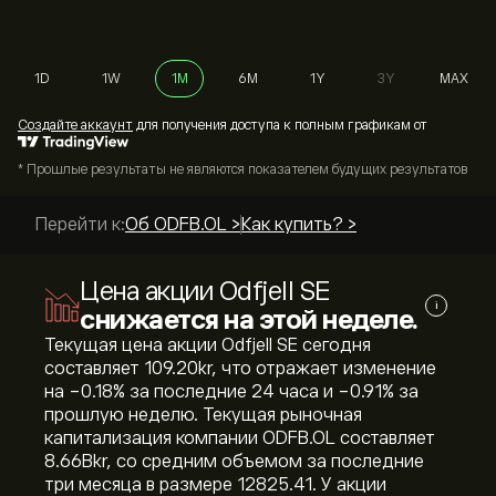
1D
1W
1M
6M
1Y
3Y
MAX
Cоздайте аккаунт
для получения доступа к полным графикам от
* Прошлые результаты не являются показателем будущих результатов
Перейти к:
Об ODFB.OL >
Как купить? >
Цена акции Odfjell SE
i
снижается на этой неделе.
Текущая цена акции Odfjell SE сегодня
составляет 109.20‎kr‎, что отражает изменение
на ‎-0.18‎% за последние 24 часа и ‎-0.91‎% за
прошлую неделю. Текущая рыночная
капитализация компании ODFB.OL составляет
8.66B‎kr‎, со средним объемом за последние
три месяца в размере 12825.41. У акции