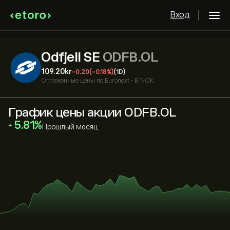
Вход
Odfjell SE
ODFB.OL
109.20‎kr‎
-0.20
(-0.18%)
(1D)
Отложенные цены по
Euronext
•
В NOK
График цены акции ODFB.OL
‎5.81‎
Прошлый месяц