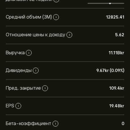
Средний объем (3М)
12825.41
i
Отношение цены к доходу
5.62
i
Выручка
11.11B‎kr‎
i
Дивиденды
9.67‎kr‎ (0.09%)
i
Пред. закрытие
109.4‎kr‎
i
EPS
19.48‎kr‎
i
Бета-коэффициент
0
i