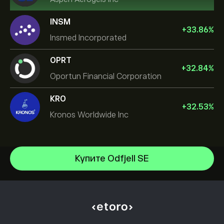
INSM
+
33.86
%
Insmed Incorporated
OPRT
+
32.84
%
Oportun Financial Corporation
KRO
+
32.53
%
Kronos Worldwide Inc
Купите Odfjell SE
NVIDIA Corporation
Amazon.com Inc
Центр помощи
Microsoft
Как внести депозит
Как работает CopyTrading
Apple
Как вывести средства
Ответственная торговля
Meta Platforms Inc