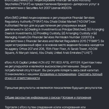
eToro (Seychelles) Ltd. лицензирована Financial Services Authority
Seychelles ("FSAS") на предоставление брокерско-дилерских услуг в
соответствии с Securities Act 2007 License #SD076
eToro (ME) Limited лицензирована и регулируется Financial Services
Regulatory Authority ("FSRA") Abu Dhabi Global Market (“ADGM”) как
Authorised Person для осуществления регулируемых видов
деятельности: (a) Dealing in Investments as Principal (Matched), (b) Arranging
Deals in Investments, (c) Providing Custody, (d) Arranging Custody и (e)
Managing Assets (по Financial Services Permission Number 220073) в
соответствии с Financial Services and Market Regulations 2015 (“FSMR”). Ее
зарегистрированный офис и основное место ведения бизнеса находятся
по адресу Office 207 and 208, 15th Floor Floor, Al Sarab Tower, ADGM
Square, Al Maryah Island, Abu Dhabi, United Arab Emirates (“UAE”).
eToro AUS Capital Limited ACN 612 791 803 AFSL 491139. Криптоактивы
не регулируются и являются высокоспекулятивными. Защита
потребителей отсутствует. Вы рискуете потерять весь свой капитал.
Ознакомьтесь с нашими
Условиями и положениями
.
Смотреть полный
отказ от ответственности
Прошлые результаты не являются показателем будущих результатов.
Общее раскрытие информации о рисках
|
Условия и положения
Торговля с eToro путем следования и/или копирования или