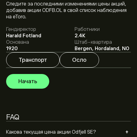
Текущая цена акции ODFB.OL составляет 109.20‎kr‎.
Следите за последними изменениями цены акций,
добавив акции ODFB.OL в свой список наблюдения
на eToro.
Средняя целевая цена акции Odfjell SE составляет
Гендиректор
Работники
109.20‎kr‎.
Зарегистрируйтесь
на eToro, чтобы
Harald Fotland
2.4K
получить подробные прогнозы и целевые цены от
Основана
Штаб-квартира
аналитиков.
Аналитики предоставляют прогнозы по акции Odfjell
1920
Bergen, Hordaland, NO
SE, основываясь на рыночных тенденциях,
финансовых отчетах и предполагаемом росте.
Транспорт
Осло
Ознакомьтесь с последним прогнозом для будущих
Рыночная капитализация Odfjell SE — это 8.66B‎kr‎
изменений цены.
Начать
FAQ
+
Какова текущая цена акции Odfjell SE?