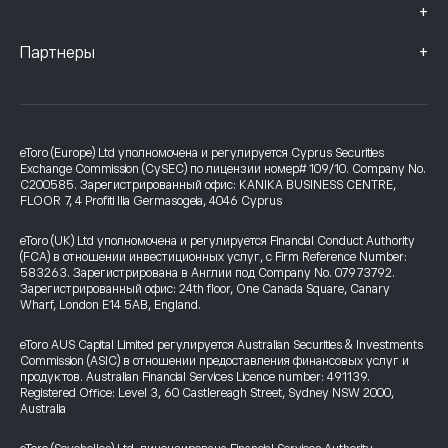
+
+
Партнеры
eToro (Europe) Ltd уполномочена и регулируется Cyprus Securities
Exchange Commission (CySEC) по лицензии номер# 109/10. Company No.
C200585. Зарегистрированный офис: KANIKA BUSINESS CENTRE,
FLOOR 7, 4 Profiti Ilia Germasogeia, 4046 Cyprus
eToro (UK) Ltd уполномочена и регулируется Financial Conduct Authority
(FCA) в отношении инвестиционных услуг, с Firm Reference Number:
583263. Зарегистрирована в Англии под Company No. 07973792.
Зарегистрированный офис: 24th floor, One Canada Square, Canary
Wharf, London E14 5AB, England.
eToro AUS Capital Limited регулируется Australian Securities & Investments
Commission (ASIC) в отношении предоставления финансовых услуг и
продуктов. Australian Financial Services Licence number: 491139.
Registered Office: Level 3, 60 Castlereagh Street, Sydney NSW 2000,
Australia