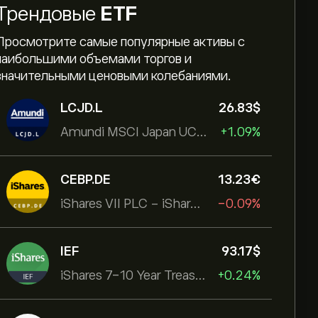
Трендовые
ETF
Просмотрите самые популярные активы с
наибольшими объемами торгов и
значительными ценовыми колебаниями.
LCJD.L
26.83‎$‎
Amundi MSCI Japan UCITS ETF Acc
+1.09%
CEBP.DE
13.23‎€‎
iShares VII PLC - iShares MSCI EMU USD Hedged UCITS ETF
-0.09%
IEF
93.17‎$‎
iShares 7-10 Year Treasury Bond ETF
+0.24%