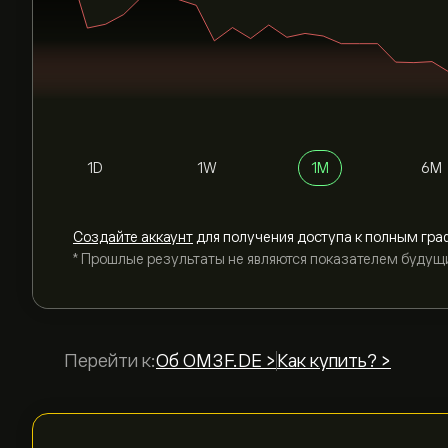
1D
1W
1M
6M
Cоздайте аккаунт
для получения доступа к полным гра
* Прошлые результаты не являются показателем будущ
Перейти к:
Об OM3F.DE >
Как купить? >