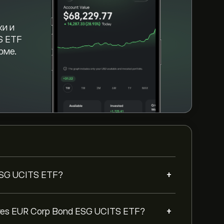
ки и
S ETF
рме.
+
ESG UCITS ETF?
+
res EUR Corp Bond ESG UCITS ETF?