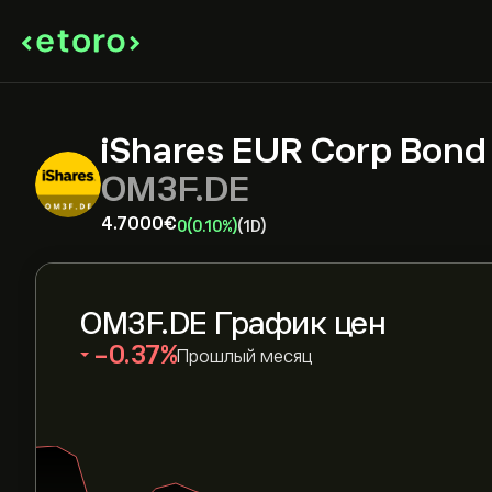
iShares EUR Corp Bond
OM3F.DE
4.7000‎€‎
0
(0.10%)
(1D)
OM3F.DE График цен
‎-0.37‎
Прошлый месяц