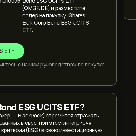
 способ
Bond ESG UCITS ETF
(OM3F.DE) и разместите
ордер на покупку iShares
EUR Corp Bond ESG UCITS
ETF.
TS ETF
мьтесь с нашим руководством по
покупке
Bond ESG UCITS ETF
?
джер — BlackRock) стремится отражать
ванных в евро, при этом интегрируя
 критерии (ESG) в свою инвестиционную