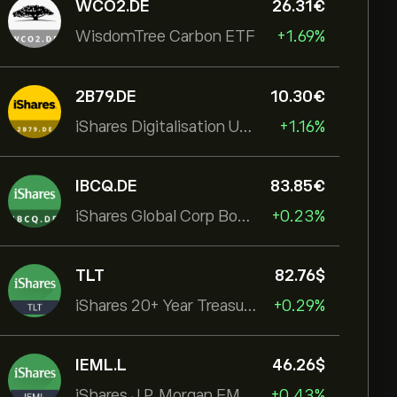
WCO2.DE
26.31‎€‎
WisdomTree Carbon ETF
+1.69%
2B79.DE
10.30‎€‎
iShares Digitalisation UCITS ETF
+1.16%
IBCQ.DE
83.85‎€‎
iShares Global Corp Bond EUR Hedged UCITS ETF Dist
+0.23%
TLT
82.76‎$‎
iShares 20+ Year Treasury Bond ETF
+0.29%
IEML.L
46.26‎$‎
iShares J.P. Morgan EM Local Govt Bond UCITS ETF
+0.43%