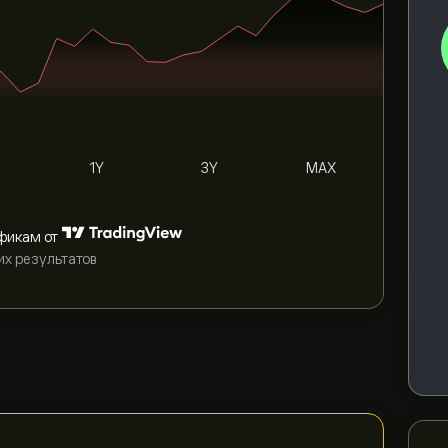
1Y
3Y
MAX
фикам от
их результатов