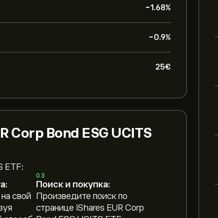
-1.68%
-0.9%
25‎€‎
UR Corp Bond ESG UCITS
S ETF:
03
а:
Поиск и покупка:
 на свой
Произведите поиск по
зуя
странице iShares EUR Corp