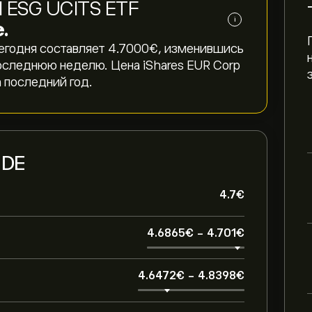
d ESG UCITS ETF
i
.
егодня составляет 4.7000‎€‎, изменившись
за последнюю неделю. Цена iShares EUR Corp
а последний год.
.DE
4.7‎€‎
4.6865‎€‎
-
4.701‎€‎
4.6472‎€‎
-
4.8398‎€‎