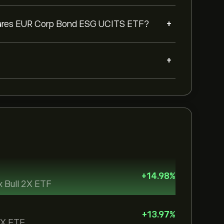
+
ares EUR Corp Bond ESG UCITS ETF?
+
+
14.98
%
x Bull 2X ETF
+
13.97
%
 2X ETF