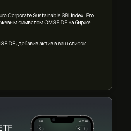
ларов США
 Corporate Sustainable SRI Index. Его
биржевым символом OM3F.DE на бирже
nd ESG UCITS ETF — 25.0000‎€‎ долларов
F.DE, добавив актив в ваш список
W» на графике eToro и уменьшите
ния цены iShares EUR Corp Bond ESG
CITS ETF находится в диапазоне -0.08‎€‎
ент "iShares EUR Corp Bond ESG UCITS
о, как вы создали счет и внесли
те, сколько iShares EUR Corp Bond ESG
же можете разместить ордер для покупки
ETF