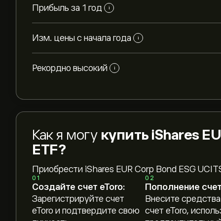
Прибыль за 1 год
i
Изм. цены с начала года
i
Рекордно высокий
i
Как я могу
купить iShares E
ETF?
Приобрести iShares EUR Corp Bond ESG UCIT
01
02
Создайте счет eToro:
Пополнение счет
Зарегистрируйте счет
Внесите средства
eToro и подтвердите свою
счет eToro, исполь