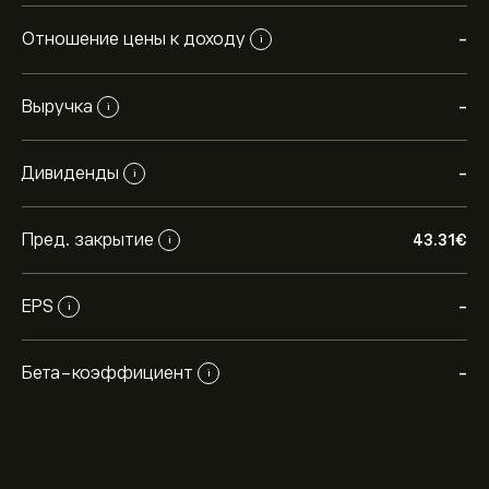
Отношение цены к доходу
-
i
Выручка
-
i
Дивиденды
-
i
Пред. закрытие
43.31‎€‎
i
EPS
-
i
Бета-коэффициент
-
i