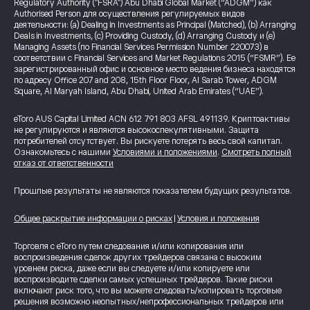
Regulatory Authority ("FSRA") Abu Dhabi Global Market (“ADGM”) как
Authorised Person для осуществления регулируемых видов
деятельности: (a) Dealing in Investments as Principal (Matched), (b) Arranging
Deals in Investments, (c) Providing Custody, (d) Arranging Custody и (e)
Managing Assets (по Financial Services Permission Number 220073) в
соответствии с Financial Services and Market Regulations 2015 (“FSMR”). Ее
зарегистрированный офис и основное место ведения бизнеса находятся
по адресу Office 207 and 208, 15th Floor Floor, Al Sarab Tower, ADGM
Square, Al Maryah Island, Abu Dhabi, United Arab Emirates (“UAE”).
eToro AUS Capital Limited ACN 612 791 803 AFSL 491139. Криптоактивы
не регулируются и являются высокоспекулятивными. Защита
потребителей отсутствует. Вы рискуете потерять весь свой капитал.
Ознакомьтесь с нашими
Условиями и положениями
.
Смотреть полный
отказ от ответственности
Прошлые результаты не являются показателем будущих результатов.
Общее раскрытие информации о рисках
|
Условия и положения
Торговля с eToro путем следования и/или копирования или
воспроизведения сделок других трейдеров связана с высоким
уровнем риска, даже если вы следуете и/или копируете или
воспроизводите сделки самых успешных трейдеров. Такие риски
включают риск того, что вы можете следовать/копировать торговые
решения возможно неопытных/непрофессиональных трейдеров или