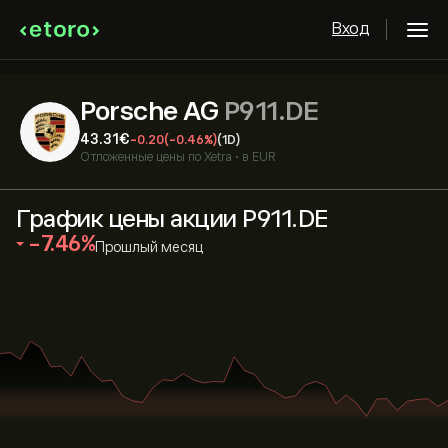
Вход
Porsche AG
P911.DE
43.31‎€‎
-0.20
(-0.46%)
(1D)
Отложенные цены по
Xetra
•
в EUR
График цены акции P911.DE
‎-7.46‎
Прошлый месяц