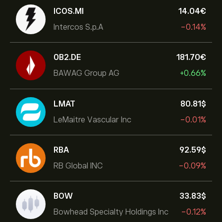
ICOS.MI
14.04‎€‎
Intercos S.p.A
-0.14%
0B2.DE
181.70‎€‎
BAWAG Group AG
+0.66%
LMAT
80.81‎$‎
LeMaitre Vascular Inc
-0.01%
RBA
92.59‎$‎
RB Global INC
-0.09%
BOW
33.83‎$‎
Bowhead Specialty Holdings Inc
-0.12%