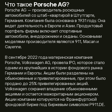
Что такое
Porsche AG
?
Porsche AG — производитель роскошных
автомобилей со штаб-квартирой в Штутгарте,
Германия. Компания была основана в 1931 году. Она
ведет деятельность в Европе и Азии. Продуктовый
портфель фирмы включает спортивные
автомобили, внедорожники и седаны. Основными
моделями производителя являются 911, Macan и
Cayenne.
В сентябре 2022 года материнская компания
Porsche, Volkswagen AG, провела IPO, которое стало
одним из крупнейших в истории фондового рынка
Германии и Европы. Акции были разделены на
обыкновенные и привилегированные, при этом было
продано до 25% привилегированных акций.
Volkswagen сохранил владение обыкновенными
Текущая цена акции P911.DE составляет 43.31‎€‎.
акциями и остается мажоритарным акционером.
Акции компании котируются на Франкфуртской
фондовой бирже под биржевым символом P911.DE.
Средняя целевая цена акции Porsche AG составляет