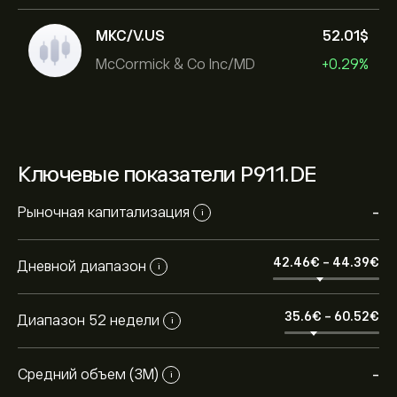
MKC/V.US
52.01‎$‎
McCormick & Co Inc/MD
+0.29%
Ключевые показатели P911.DE
Рыночная капитализация
-
i
42.46‎€‎
-
44.39‎€‎
Дневной диапазон
i
35.6‎€‎
-
60.52‎€‎
Диапазон 52 недели
i
Средний объем (3М)
-
i