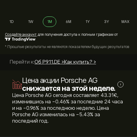
1D
1W
1M
6M
1Y
3Y
MAX
Cоздайте аккаунт
для получения доступа к полным графикам от
* Прошлые результаты не являются показателем будущих результатов
Перейти к:
Об P911.DE >
Как купить? >
Цена акции Porsche AG
i
снижается на этой неделе.
Цена Porsche AG сегодня составляет 43.31‎€‎,
изменившись на ‎-0.46‎% за последние 24 часа
и на ‎-0.96‎% за последнюю неделю. Цена
Porsche AG изменилась на ‎-5.43‎% за
последний год.