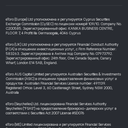
eToro (Europe) Ltd уполномочена и регулируется Cyprus Securities
Exchange Commission (CySEC) по лицензии номер# 109/10. Company No.
C200585. Зарегистрированный офис: KANIKA BUSINESS CENTRE,
FLOOR 7, 4 Profiti Ilia Germasogeia, 4046 Cyprus
eToro (UK) Ltd уполномочена и регулируется Financial Conduct Authority
(FCA) в отношении инвестиционных услуг, с Firm Reference Number:
583263. Зарегистрирована в Англии под Company No. 07973792.
Зарегистрированный офис: 24th floor, One Canada Square, Canary
Wharf, London E14 5AB, England.
eToro AUS Capital Limited регулируется Australian Securities & Investments
Commission (ASIC) в отношении предоставления финансовых услуг и
продуктов. Australian Financial Services Licence number: 491139.
Registered Office: Level 3, 60 Castlereagh Street, Sydney NSW 2000,
Australia
eToro (Seychelles) Ltd. лицензирована Financial Services Authority
Seychelles ("FSAS") на предоставление брокерско-дилерских услуг в
соответствии с Securities Act 2007 License #SD076
eToro (ME) Limited лицензирована и регулируется Financial Services