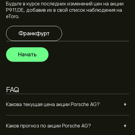
43.31‎€‎.
Зарегистрируйтесь
на eToro, чтобы
Будьте в курсе последних изменений цен на акции
получить подробные прогнозы и целевые цены от
P911.DE, добавив их в свой список наблюдения на
аналитиков.
eToro.
Аналитики предоставляют прогнозы по акции
Porsche AG, основываясь на рыночных тенденциях,
финансовых отчетах и предполагаемом росте.
Франкфурт
Ознакомьтесь с последним прогнозом для будущих
Рыночная капитализация Porsche AG — это (Данные
изменений цены.
сейчас недоступны)
Начать
FAQ
+
Какова текущая цена акции Porsche AG?
+
Каков прогноз по акции Porsche AG?